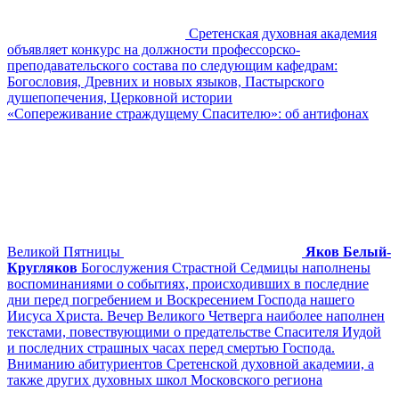
Сретенская духовная академия
объявляет конкурс на должности профессорско-
преподавательского состава по следующим кафедрам:
Богословия, Древних и новых языков, Пастырского
душепопечения, Церковной истории
«Сопереживание страждущему Спасителю»: об антифонах
Великой Пятницы
Яков Белый-
Кругляков
Богослужения Страстной Седмицы наполнены
воспоминаниями о событиях, происходивших в последние
дни перед погребением и Воскресением Господа нашего
Иисуса Христа. Вечер Великого Четверга наиболее наполнен
текстами, повествующими о предательстве Спасителя Иудой
и последних страшных часах перед смертью Господа.
Вниманию абитуриентов Сретенской духовной академии, а
также других духовных школ Московского региона