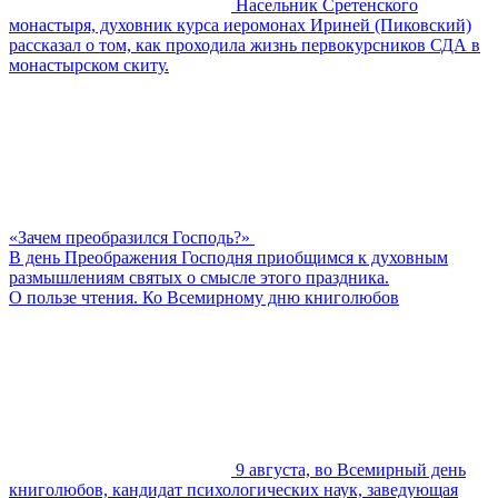
Насельник Сретенского
монастыря, духовник курса иеромонах Ириней (Пиковский)
рассказал о том, как проходила жизнь первокурсников СДА в
монастырском скиту.
«Зачем преобразился Господь?»
В день Преображения Господня приобщимся к духовным
размышлениям святых о смысле этого праздника.
О пользе чтения. Ко Всемирному дню книголюбов
9 августа, во Всемирный день
книголюбов, кандидат психологических наук, заведующая