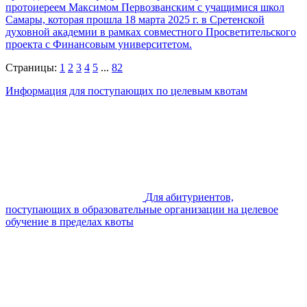
протоиереем Максимом Первозванским с учащимися школ
Самары, которая прошла 18 марта 2025 г. в Сретенской
духовной академии в рамках совместного Просветительского
проекта с Финансовым университетом.
Страницы:
1
2
3
4
5
...
82
Информация для поступающих по целевым квотам
Для абитуриентов,
поступающих в образовательные организации на целевое
обучение в пределах квоты