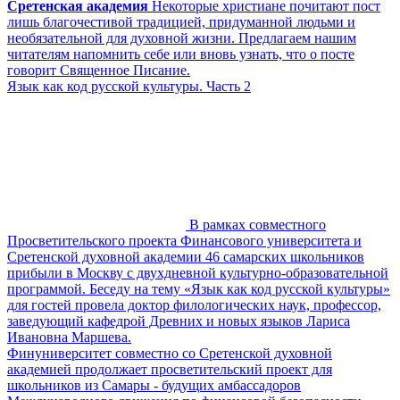
Сретенская академия
Некоторые христиане почитают пост
лишь благочестивой традицией, придуманной людьми и
необязательной для духовной жизни. Предлагаем нашим
читателям напомнить себе или вновь узнать, что о посте
говорит Священное Писание.
Язык как код русской культуры. Часть 2
В рамках совместного
Просветительского проекта Финансового университета и
Сретенской духовной академии 46 самарских школьников
прибыли в Москву с двухдневной культурно-образовательной
программой. Беседу на тему «Язык как код русской культуры»
для гостей провела доктор филологических наук, профессор,
заведующий кафедрой Древних и новых языков Лариса
Ивановна Маршева.
Финуниверситет совместно со Сретенской духовной
академией продолжает просветительский проект для
школьников из Самары - будущих амбассадоров