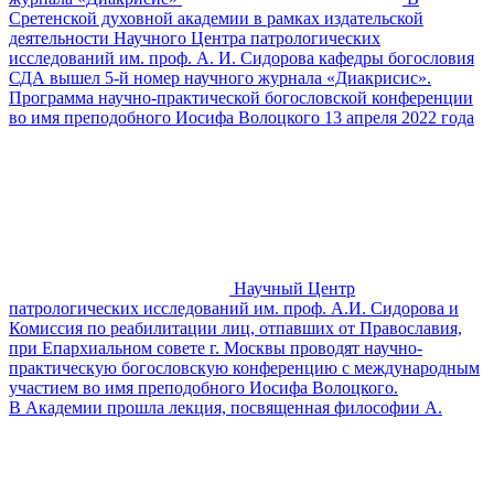
Сретенской духовной академии в рамках издательской
деятельности Научного Центра патрологических
исследований им. проф. А. И. Сидорова кафедры богословия
СДА вышел 5-й номер научного журнала «Диакрисис».
Программа научно-практической богословской конференции
во имя преподобного Иосифа Волоцкого 13 апреля 2022 года
Научный Центр
патрологических исследований им. проф. А.И. Сидорова и
Комиссия по реабилитации лиц, отпавших от Православия,
при Епархиальном совете г. Москвы проводят научно-
практическую богословскую конференцию с международным
участием во имя преподобного Иосифа Волоцкого.
В Академии прошла лекция, посвященная философии А.