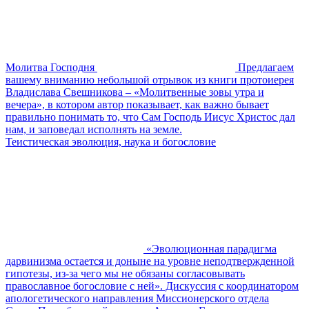
Молитва Господня
Предлагаем
вашему вниманию небольшой отрывок из книги протоиерея
Владислава Свешникова – «Молитвенные зовы утра и
вечера», в котором автор показывает, как важно бывает
правильно понимать то, что Сам Господь Иисус Христос дал
нам, и заповедал исполнять на земле.
Теистическая эволюция, наука и богословие
«Эволюционная парадигма
дарвинизма остается и доныне на уровне неподтвержденной
гипотезы, из-за чего мы не обязаны согласовывать
православное богословие с ней». Дискуссия с координатором
апологетического направления Миссионерского отдела