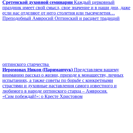
Сретенской духовной семинарии
Каждый церковный
праздник имеет свой смысл, свое значение и в наши дни, даже
если нас отделяют от него столетия или тысячелетия…
Преподобный Амвросий Оптинский и расцвет традиций
оптинского старчества
Иеромонах Никон (Париманчук)
Представляем вашему
вниманию рассказ о жизни, приходе к монашеству, личных
испытаниях, а также советы по борьбе с конкретными
страстями и духовные наставления самого известного и
любимого в народе оптинского старца – Амвросия.
«Сим побеждай!»: о Кресте Христовом