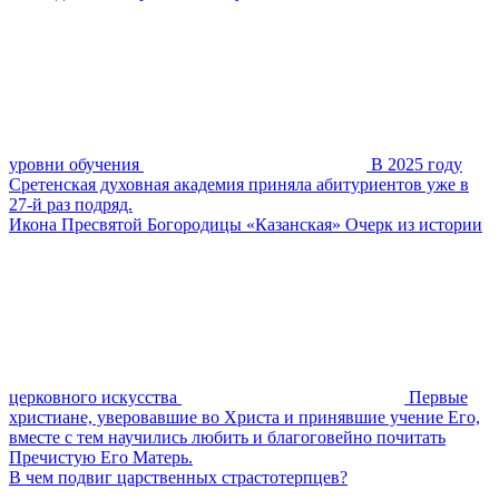
уровни обучения
В 2025 году
Сретенская духовная академия приняла абитуриентов уже в
27-й раз подряд.
Икона Пресвятой Богородицы «Казанская» Очерк из истории
церковного искусства
Первые
христиане, уверовавшие во Христа и принявшие учение Его,
вместе с тем научились любить и благоговейно почитать
Пречистую Его Матерь.
В чем подвиг царственных страстотерпцев?