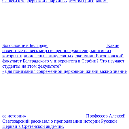
Санкт-Петербургской епархии Артемом Григоряном.
Богословие в Белграде
Какие
известные на весь мир священнослужители, многие из
которых причислены к лику святых, окончили Богословский
факультет Белградского университета в Сербии? Что изучают
студенты на этом факультете?
«Для понимания современной церковной жизни важно знание
ее истории»
Профессор Алексей
Светозарский рассказал о преподавании истории Русской
Церкви в Сретенской акдемии.