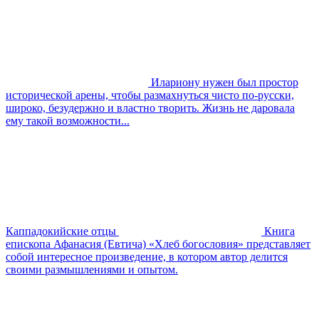
Илариону нужен был простор
исторической арены, чтобы размахнуться чисто по-русски,
широко, безудержно и властно творить. Жизнь не даровала
ему такой возможности...
Каппадокийские отцы
Книга
епископа Афанасия (Евтича) «Хлеб богословия» представляет
собой интересное произведение, в котором автор делится
своими размышлениями и опытом.