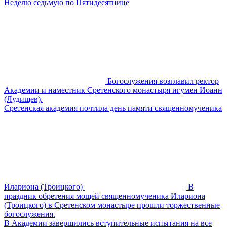
Неделю седьмую по Пятидесятнице
Богослужения возглавил ректор
Академии и наместник Сретенского монастыря игумен Иоанн
(Лудищев).
Сретенская академия почтила день памяти священномученика
Илариона (Троицкого)
В
праздник обретения мощей священномученика Илариона
(Троицкого) в Сретенском монастыре прошли торжественные
богослужения.
В Академии завершились вступительные испытания на все