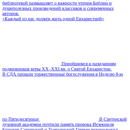
библиотекой размышляет о важности чтения Библии и
душеполезных произведений классиков и современных
авторов.
«Каждый из нас должен жить одной Евхаристией»
Приобщимся к назиданиям
подвижников веры XX–XXI вв. о Святой Евхаристии.
В СДА прошли торжественные богослужения в Неделю 8-ю
по Пятидесятнице
В Сретенской
духовной академии почтили память пророка Иезекииля
Епископ Сочинский и Туапсинский Герман рукоположил