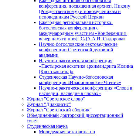
Ежегодная историко-богословская
конференция, посвященная архиеп. Никону
(Рождественскому) и новомученикам и
исповедникам Русской Церкви
Ежегодная региональная историко-
богословская конференция с
международным участием «Конференция-
вечер памяти проф. СДА А.И. Сидорова»
Научно-богословские сектоведческие
конференции Сретенской духовной
академии
Научно-практическая конференция
«Пастырская аскетика архимандрита Иоанна
(Крестьянкина)»
Студенческая Научно-богословская
конференция «Иларионовские Чтения»
Научно-практическая конференция «Cлова в
наследии, наследие в словах»
Журнал "Сретенское слово"
Журнал "Диакрисис"
Журнал "Сретенский сборник"
Объединенный докторский диссертационный
совет
Студенческая наука
Молодежная викторина по