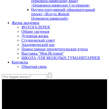
церковнославянскому языку
«Церковнославянские Состязания»
Научно-популярный образовательный
проект «Всегда Живой
Церковнославянский»
Жизнь академии
ФОТОГАЛЕРЕЯ
Общие сведения
Духовная жизнь
Студенческий совет
Академический хор
Православные просветительские курсы
Выставка "Моя История"
ШКОЛА ДЛЯ МОЛОДЫХ ГУМАНИТАРИЕВ
Контакты
Обратная связь
Преодоление «пяти разделений»
В осуществлении человеком своего предназначения прп.
Максим Исповедник выделял пять принципиальных этапов,
обусловленных состоянием тварного мира.
Антропология свт. Феофана Затворника как альтернатива
проектам виртуального человека. Часть 1
Стратегия человека исихастского в статье впервые