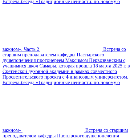
Встреча-беседа «Традиционные ценности: по-новому о
важном». Часть 2
Встреча со
старшим преподавателем кафедры Пастырского
душепопечения протоиереем Максимом Первозванским с
учащимися школ Самары, которая прошла 18 марта 2025 г. в
Сретенской духовной академии в рамках совместного
Просветительского проекта с Финансовым университетом.
Встреча-беседа «Традиционные ценности: по-новому о
важном»
Встреча со старшим
преподавателем кафедры Пастырского душепопечения