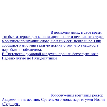
В воспоминаниях в свое время
это был материал для канонизации – почти нет никаких чудес
в обычном понимании слова, но в них есть нечто иное. Они
сообщают нам очень важную истину о том, что внешность
царя была необманчива.
В Сретенской духовной академии прошли богослужения в
Неделю пятую по Пятидесятнице
Богослужения возглавил ректор
Академии и наместник Сретенского монастыря игумен Иоанн
(Лудищев).