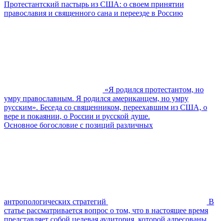
Протестантский пастырь из США: о своем принятии
православия и священного сана и переезде в Россию
«Я родился протестантом, но
умру православным. Я родился американцем, но умру
русским». Беседа со священником, переехавшим из США, о
вере и покаянии, о России и русской душе.
Основное богословие с позиций различных
антропологических стратегий
В
статье рассматривается вопрос о том, что в настоящее время
представляет собой целевая аудитория, которой адресованы