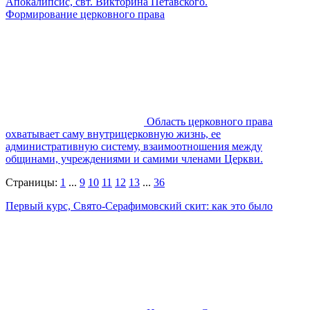
Апокалипсис, свт. Викторина Петавского.
Формирование церковного права
Область церковного права
охватывает саму внутрицерковную жизнь, ее
административную систему, взаимоотношения между
общинами, учреждениями и самими членами Церкви.
Страницы:
1
...
9
10
11
12
13
...
36
Первый курс, Свято-Серафимовский скит: как это было