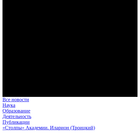
представлена на текстах свт. Феофана как альтернатива
человеку виртуальному.
Первый воскресный эксапостиларий: Богословско-
филологический комментарий
Первый воскресный эксапостиларий, входящий в цикл
Октоиха, традиционно приписывается византийскому
императору Константину VII Багрянородному (X в.)
Святые страстотерпцы Борис и Глеб: к истории канонизации
и написания житий
Первыми русскими святыми, прославленными Церковью,
стали благоверные князья Борис и Глеб.
Праведный Феодор Ушаков: «Смерть предпочитаю я
бесчестному служению»
В Федоре Ушакове гармонично соединились железная
дисциплина корабельного командира, гениальный
стратегический дар флотоводца, жертвенное милосердие
благотворителя и кротость истинного молитвенника.
Все новости
Наука
Образование
Деятельность
Публикации
«Столпы» Академии. Иларион (Троицкий)