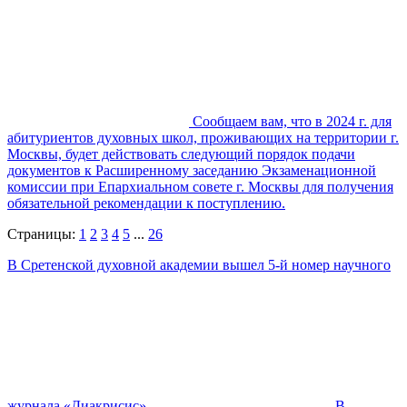
Сообщаем вам, что в 2024 г. для
абитуриентов духовных школ, проживающих на территории г.
Москвы, будет действовать следующий порядок подачи
документов к Расширенному заседанию Экзаменационной
комиссии при Епархиальном совете г. Москвы для получения
обязательной рекомендации к поступлению.
Страницы:
1
2
3
4
5
...
26
В Сретенской духовной академии вышел 5-й номер научного
журнала «Диакрисис»
В