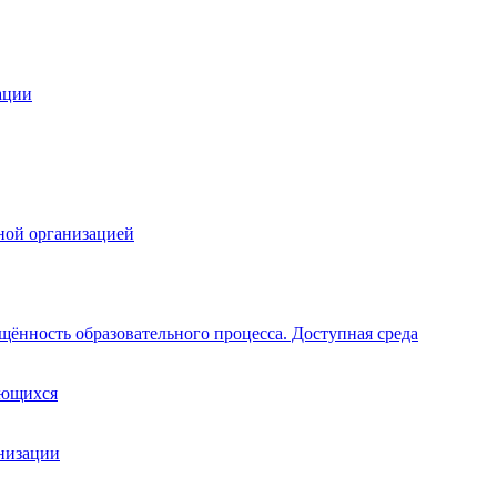
ации
ной организацией
щённость образовательного процесса. Доступная среда
ающихся
анизации