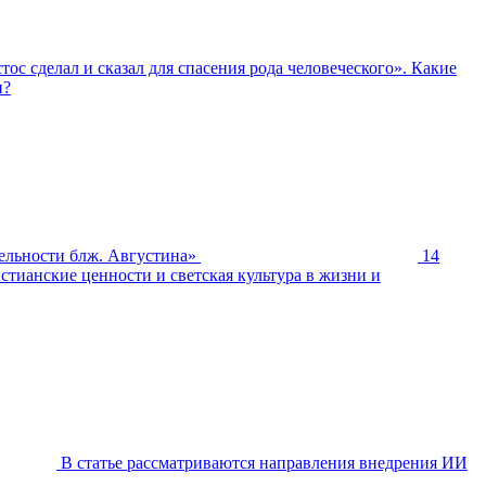
тос сделал и сказал для спасения рода человеческого». Какие
и?
ельности блж. Августина»
14
тианские ценности и светская культура в жизни и
В статье рассматриваются направления внедрения ИИ