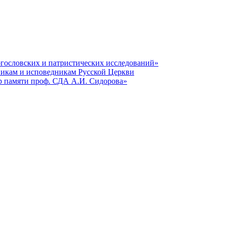
гословских и патристических исследований»
никам и исповедникам Русской Церкви
р памяти проф. СДА А.И. Сидорова»