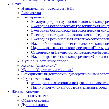
Наука
Направления и результаты НИР
Библиотека
Конференции
Международная научно-богословская конфер
Ежегодная богословско-патрологическая кон
Ежегодная богословско-патрологическая кон
Ежегодная историко-богословская конференц
Ежегодная региональная историко-богословс
Научно-богословские сектоведческие конфер
Научно-практическая конференция «Пастырск
Студенческая Научно-богословская конферен
Научно-практическая конференция «Cлова в н
Журнал "Сретенское слово"
Журнал "Диакрисис"
Журнал "Сретенский сборник"
Объединенный докторский диссертационный совет
Студенческая наука
Молодежная викторина по церковнославянско
Научно-популярный образовательный проект
Жизнь академии
ФОТОГАЛЕРЕЯ
Общие сведения
Духовная жизнь