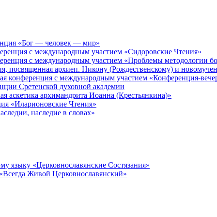
енция «Бог — человек — мир»
ференция с международным участием «Сидоровские Чтения»
ференция с международным участием «Проблемы методологии бо
ия, посвященная архиеп. Никону (Рождественскому) и новомуче
кая конференция с международным участием «Конференция-вече
енции Сретенской духовной академии
ая аскетика архимандрита Иоанна (Крестьянкина)»
ция «Иларионовские Чтения»
аследии, наследие в словах»
му языку «Церковнославянские Состязания»
 «Всегда Живой Церковнославянский»