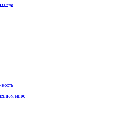
 среда
нность
менном мире