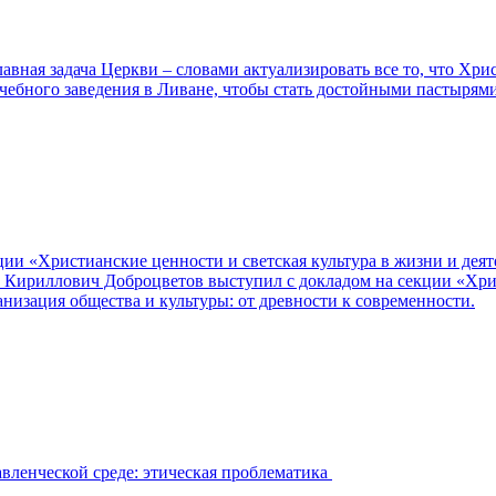
авная задача Церкви – словами актуализировать все то, что Хрис
чебного заведения в Ливане, чтобы стать достойными пастырям
и «Христианские ценности и светская культура в жизни и деят
 Кириллович Доброцветов выступил с докладом на секции «Хрис
низация общества и культуры: от древности к современности.
вленческой среде: этическая проблематика