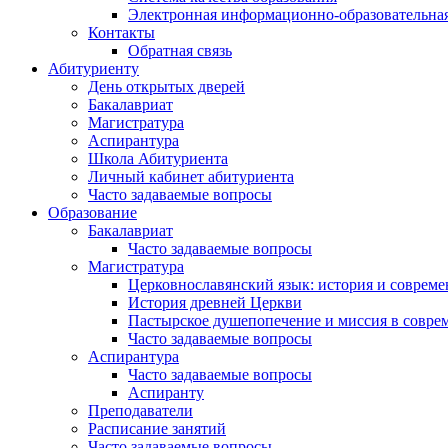
Электронная информационно-образовательная
Контакты
Обратная связь
Абитуриенту
День открытых дверей
Бакалавриат
Магистратура
Аспирантура
Школа Абитуриента
Личный кабинет абитуриента
Часто задаваемые вопросы
Образование
Бакалавриат
Часто задаваемые вопросы
Магистратура
Церковнославянский язык: история и совреме
История древней Церкви
Пастырское душепопечение и миссия в совре
Часто задаваемые вопросы
Аспирантура
Часто задаваемые вопросы
Аспиранту
Преподаватели
Расписание занятий
Часто задаваемые вопросы