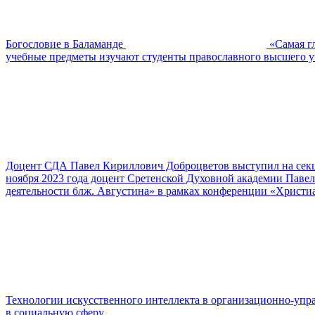
Богословие в Баламанде
«Самая гл
учебные предметы изучают студенты православного высшего у
Доцент СДА Павел Кириллович Доброцветов выступил на секци
ноября 2023 года доцент Сретенской Духовной академии Павел
деятельности блж. Августина» в рамках конференции «Христиа
Технологии искусственного интеллекта в организационно-упра
в социальную сферу.