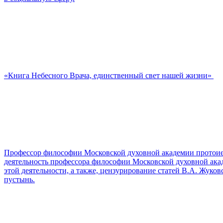
«Книга Небесного Врача, единственный свет нашей жизни»
Профессор философии Московской духовной академии протоие
деятельность профессора философии Московской духовной акад
этой деятельности, а также, цензурирование статей В.А. Жуко
пустынь.