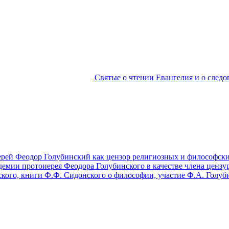
Святые о чтении Евангелия и о следо
рей Феодор Голубинский как цензор религиозных и философск
емии протоиерея Феодора Голубинского в качестве члена цензур
вского, книги Ф.Ф. Сидонского о философии, участие Ф.А. Голу