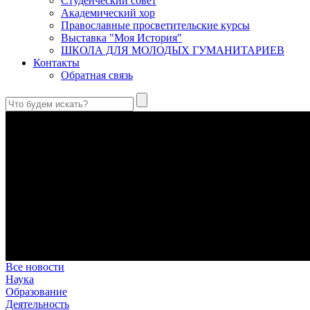
Студенческий совет
Академический хор
Православные просветительские курсы
Выставка "Моя История"
ШКОЛА ДЛЯ МОЛОДЫХ ГУМАНИТАРИЕВ
Контакты
Обратная связь
Святые страстотерпцы Борис и Глеб: к истории канонизации и
Первыми русскими святыми, прославленными Церковью, стали 
Праведный Феодор Ушаков: «Смерть предпочитаю я бесчестн
В Федоре Ушакове гармонично соединились железная дисциплин
истинного молитвенника.
Этимология имени Исидора Севильского и передача греко-римс
Анализ наиболее известного произведения епископа Севильи р
представления о мире и обществе того времени.
Пророк Иезекииль: три важных урока от святого
Пророк Иезекииль жил задолго до Рождества Христова, но уже т
Предназначение человека в отношении к окружающему миру
Человек, в определенном смысле, является формирующим прин
Все новости
Наука
Образование
Деятельность