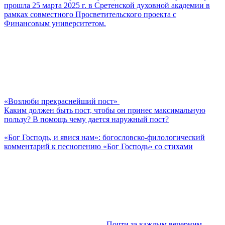
прошла 25 марта 2025 г. в Сретенской духовной академии в
рамках совместного Просветительского проекта с
Финансовым университетом.
«Возлюби прекраснейший пост»
Каким должен быть пост, чтобы он принес максимальную
пользу? В помощь чему дается наружный пост?
«Бог Господь, и явися нам»: богословско-филологический
комментарий к песнопению «Бог Господь» со стихами
Почти за каждым вечерним