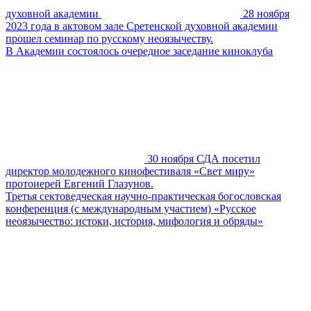
духовной академии
28 ноября
2023 года в актовом зале Сретенской духовной академии
прошел семинар по русскому неоязычеству.
В Академии состоялось очередное заседание киноклуба
30 ноября СДА посетил
директор молодежного кинофестиваля «Свет миру»
протоиерей Евгений Глазунов.
Третья сектоведческая научно-практическая богословская
конференция (с международным участием) «Русское
неоязычество: истоки, история, мифология и обряды»