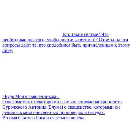
Кто такие святые? Что
необходимо для того, чтобы достичь святости? Ответы на эти
вопросы дают те, кто сподобился быть причисленным к этому
лику.
«Будь Моим священником»
Ознакомимся с некоторыми размышлениями митрополита
Сурожского Антония (Блума) о священстве, которыми он
делился в многочисленных проповедях и беседах.
Во имя Святого Бога и счастья человека