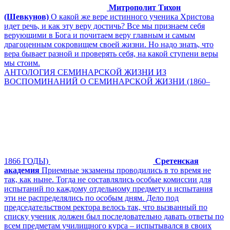
Митрополит Тихон
(Шевкунов)
О какой же вере истинного ученика Христова
идет речь, и как эту веру достичь? Все мы признаем себя
верующими в Бога и почитаем веру главным и самым
драгоценным сокровищем своей жизни. Но надо знать, что
вера бывает разной и проверять себя, на какой ступени веры
мы стоим.
АНТОЛОГИЯ СЕМИНАРСКОЙ ЖИЗНИ ИЗ
ВОСПОМИНАНИЙ О СЕМИНАРСКОЙ ЖИЗНИ (1860–
1866 ГОДЫ)
Сретенская
академия
Приемные экзамены проводились в то время не
так, как ныне. Тогда не составлялись особые комиссии для
испытаний по каждому отдельному предмету и испытания
эти не распределялись по особым дням. Дело под
председательством ректора велось так, что вызванный по
списку ученик должен был последовательно давать ответы по
всем предметам училищного курса – испытывался в своих