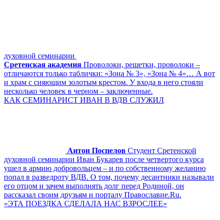
духовной семинарии
Сретенская академия
Проволоки, решетки, проволоки –
отличаются только таблички: «Зона № 3», «Зона № 4»… А вот
и храм с сияющим золотым крестом. У входа в него стояли
несколько человек в черном – заключенные.
КАК СЕМИНАРИСТ ИВАН В ВДВ СЛУЖИЛ
Антон Поспелов
Студент Сретенской
духовной семинарии Иван Букарев после четвертого курса
ушел в армию добровольцем – и по собственному желанию
попал в разведроту ВДВ. О том, почему десантники называли
его отцом и зачем выполнять долг перед Родиной, он
рассказал своим друзьям и порталу Православие.Ru.
«ЭТА ПОЕЗДКА СДЕЛАЛА НАС ВЗРОСЛЕЕ»