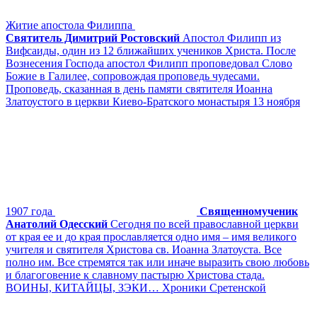
Житие апостола Филиппа
Святитель Димитрий Ростовский
Апостол Филипп из
Вифсаиды, один из 12 ближайших учеников Христа. После
Вознесения Господа апостол Филипп проповедовал Слово
Божие в Галилее, сопровождая проповедь чудесами.
Проповедь, сказанная в день памяти святителя Иоанна
Златоустого в церкви Киево-Братского монастыря 13 ноября
1907 года
Священномученик
Анатолий Одесский
Сегодня по всей православной церкви
от края ее и до края прославляется одно имя – имя великого
учителя и святителя Христова св. Иоанна Златоуста. Все
полно им. Все стремятся так или иначе выразить свою любовь
и благоговение к славному пастырю Христова стада.
ВОИНЫ, КИТАЙЦЫ, ЗЭКИ… Хроники Сретенской