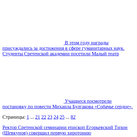
В этом году награды
присуждались за достижения в сфере гуманитарных наук.
Студенты Сретенской академии посетили Малый театр
Учащиеся посмотрели
постановку по повести Михаила Булгакова «Собачье сердце».
Страницы:
1
...
21
22
23
24
25
...
82
Ректор Сретенской семинарии епископ Егорьевский Тихон
(Шевкунов) совершил первую хиротонию