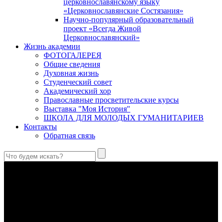
церковнославянскому языку
«Церковнославянские Состязания»
Научно-популярный образовательный
проект «Всегда Живой
Церковнославянский»
Жизнь академии
ФОТОГАЛЕРЕЯ
Общие сведения
Духовная жизнь
Студенческий совет
Академический хор
Православные просветительские курсы
Выставка "Моя История"
ШКОЛА ДЛЯ МОЛОДЫХ ГУМАНИТАРИЕВ
Контакты
Обратная связь
Святые страстотерпцы Борис и Глеб: к истории канонизации
и написания житий
Первыми русскими святыми, прославленными Церковью,
стали благоверные князья Борис и Глеб.
Праведный Феодор Ушаков: «Смерть предпочитаю я
бесчестному служению»
В Федоре Ушакове гармонично соединились железная