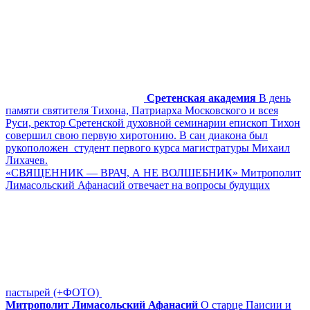
Сретенская академия
В день
памяти святителя Тихона, Патриарха Московского и всея
Руси, ректор Сретенской духовной семинарии епископ Тихон
совершил свою первую хиротонию. В сан диакона был
рукоположен студент первого курса магистратуры Михаил
Лихачев.
«СВЯЩЕННИК — ВРАЧ, А НЕ ВОЛШЕБНИК» Митрополит
Лимасольский Афанасий отвечает на вопросы будущих
пастырей (+ФОТО)
Митрополит Лимасольский Афанасий
О старце Паисии и