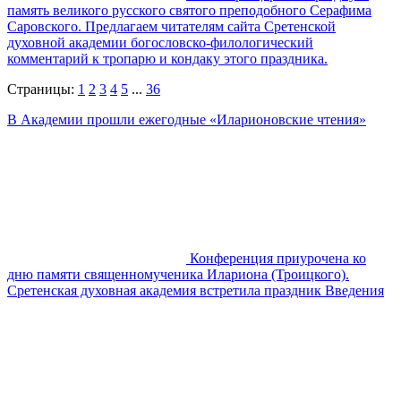
память великого русского святого преподобного Серафима
Саровского. Предлагаем читателям сайта Сретенской
духовной академии богословско-филологический
комментарий к тропарю и кондаку этого праздника.
Страницы:
1
2
3
4
5
...
36
В Академии прошли ежегодные «Иларионовские чтения»
Конференция приурочена ко
дню памяти священномученика Илариона (Троицкого).
Сретенская духовная академия встретила праздник Введения