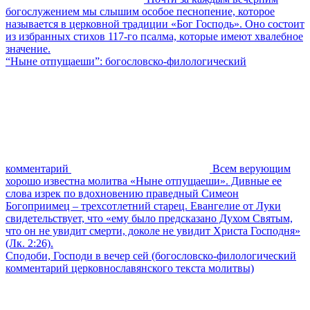
богослужением мы слышим особое песнопение, которое
называется в церковной традиции «Бог Господь». Оно состоит
из избранных стихов 117-го псалма, которые имеют хвалебное
значение.
“Ныне отпущаеши”: богословско-филологический
комментарий
Всем верующим
хорошо известна молитва «Ныне отпущаеши». Дивные ее
слова изрек по вдохновению праведный Симеон
Богоприимец – трехсотлетний старец. Евангелие от Луки
свидетельствует, что «ему было предсказано Духом Святым,
что он не увидит смерти, доколе не увидит Христа Господня»
(Лк. 2:26).
Сподоби, Господи в вечер сей (богословско-филологический
комментарий церковнославянского текста молитвы)