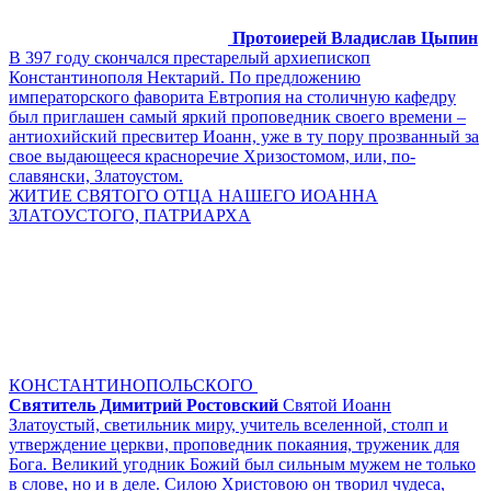
Протоиерей Владислав Цыпин
В 397 году скончался престарелый архиепископ
Константинополя Нектарий. По предложению
императорского фаворита Евтропия на столичную кафедру
был приглашен самый яркий проповедник своего времени –
антиохийский пресвитер Иоанн, уже в ту пору прозванный за
свое выдающееся красноречие Хризостомом, или, по-
славянски, Златоустом.
ЖИТИЕ СВЯТОГО ОТЦА НАШЕГО ИОАННА
ЗЛАТОУСТОГО, ПАТРИАРХА
КОНСТАНТИНОПОЛЬСКОГО
Святитель Димитрий Ростовский
Святой Иоанн
Златоустый, светильник миру, учитель вселенной, столп и
утверждение церкви, проповедник покаяния, труженик для
Бога. Великий угодник Божий был сильным мужем не только
в слове, но и в деле. Силою Христовою он творил чудеса,