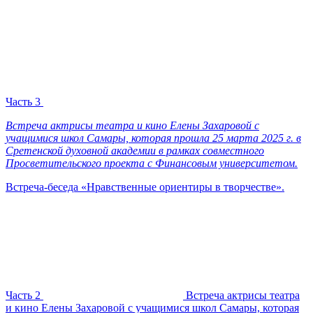
Часть 3
Встреча актрисы театра и кино Елены Захаровой с
учащимися школ Самары, которая прошла 25 марта 2025 г. в
Сретенской духовной академии в рамках совместного
Просветительского проекта с Финансовым университетом.
Встреча-беседа «Нравственные ориентиры в творчестве».
Часть 2
Встреча актрисы театра
и кино Елены Захаровой с учащимися школ Самары, которая