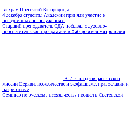
во храм Пресвятой Богородицы
4 декабря студенты Академии приняли участие в
праздничных богослужениях.
Старший преподаватель СДА побывал с духовно-
просветительской программой в Хабаровской митрополии
А.И. Солодков рассказал о
миссии Церкви, неоязычестве и экофашизме, православии и
патриотизме
Семинар по русскому неоязычеству прошел в Сретенской