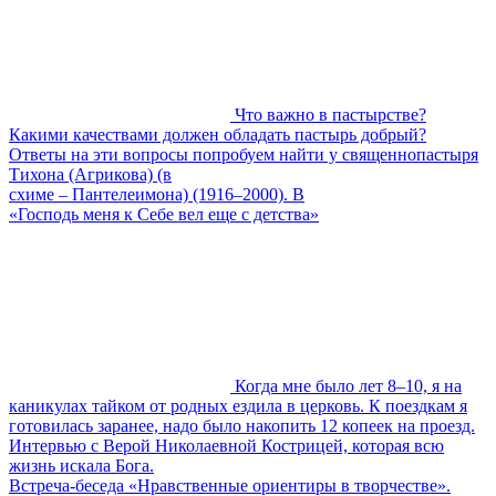
Что важно в пастырстве?
Какими качествами должен обладать пастырь добрый?
Ответы на эти вопросы попробуем найти у священнопастыря
Тихона (Агрикова) (в
схиме – Пантелеимона) (1916–2000). В
«Господь меня к Себе вел еще с детства»
Когда мне было лет 8–10, я на
каникулах тайком от родных ездила в церковь. К поездкам я
готовилась заранее, надо было накопить 12 копеек на проезд.
Интервью с Верой Николаевной Кострицей, которая всю
жизнь искала Бога.
Встреча-беседа «Нравственные ориентиры в творчестве».