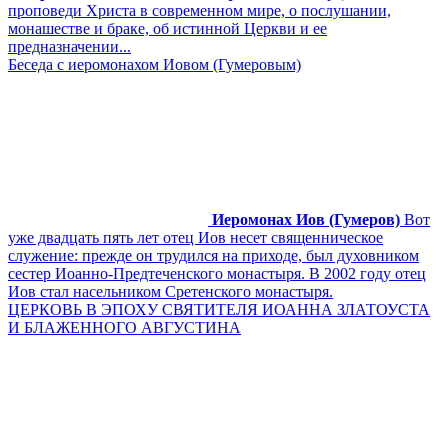
проповеди Христа в современном мире, о послушании,
монашестве и браке, об истинной Церкви и ее
предназначении...
Беседа с иеромонахом Иовом (Гумеровым)
Иеромонах Иов (Гумеров)
Вот
уже двадцать пять лет отец Иов несет священническое
служение: прежде он трудился на приходе, был духовником
сестер Иоанно-Предтеченского монастыря. В 2002 году отец
Иов стал насельником Сретенского монастыря.
ЦЕРКОВЬ В ЭПОХУ СВЯТИТЕЛЯ ИОАННА ЗЛАТОУСТА
И БЛАЖЕННОГО АВГУСТИНА