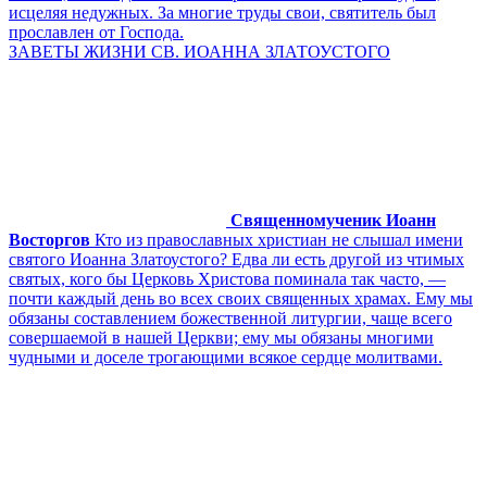
исцеляя недужных. За многие труды свои, святитель был
прославлен от Господа.
ЗАВЕТЫ ЖИЗНИ СВ. ИОАННА ЗЛАТОУСТОГО
Священномученик Иоанн
Восторгов
Кто из православных христиан не слышал имени
святого Иоанна Златоустого? Едва ли есть другой из чтимых
святых, кого бы Церковь Христова поминала так часто, —
почти каждый день во всех своих священных храмах. Ему мы
обязаны составлением божественной литургии, чаще всего
совершаемой в нашей Церкви; ему мы обязаны многими
чудными и доселе трогающими всякое сердце молитвами.