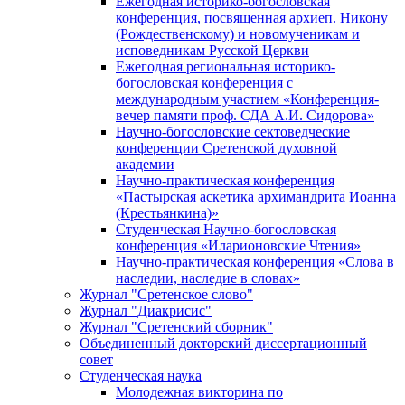
Ежегодная историко-богословская
конференция, посвященная архиеп. Никону
(Рождественскому) и новомученикам и
исповедникам Русской Церкви
Ежегодная региональная историко-
богословская конференция с
международным участием «Конференция-
вечер памяти проф. СДА А.И. Сидорова»
Научно-богословские сектоведческие
конференции Сретенской духовной
академии
Научно-практическая конференция
«Пастырская аскетика архимандрита Иоанна
(Крестьянкина)»
Студенческая Научно-богословская
конференция «Иларионовские Чтения»
Научно-практическая конференция «Cлова в
наследии, наследие в словах»
Журнал "Сретенское слово"
Журнал "Диакрисис"
Журнал "Сретенский сборник"
Объединенный докторский диссертационный
совет
Студенческая наука
Молодежная викторина по