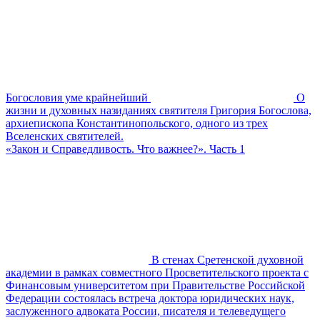
Богословия уме крайнейший
О
жизни и духовных назиданиях святителя Григория Богослова,
архиепископа Константинопольского, одного из трех
Вселенских святителей.
«Закон и Справедливость. Что важнее?». Часть 1
В стенах Сретенской духовной
академии в рамках совместного Просветительского проекта с
Финансовым университетом при Правительстве Российской
Федерации состоялась встреча доктора юридических наук,
заслуженного адвоката России, писателя и телеведущего