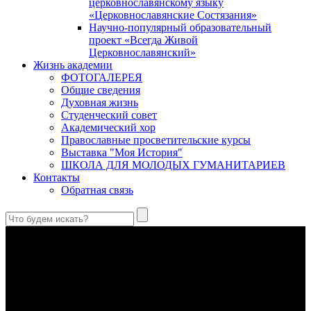
церковнославянскому языку
«Церковнославянские Состязания»
Научно-популярный образовательный
проект «Всегда Живой
Церковнославянский»
Жизнь академии
ФОТОГАЛЕРЕЯ
Общие сведения
Духовная жизнь
Студенческий совет
Академический хор
Православные просветительские курсы
Выставка "Моя История"
ШКОЛА ДЛЯ МОЛОДЫХ ГУМАНИТАРИЕВ
Контакты
Обратная связь
В Сретенской духовной академии совершили богослужения в
Неделю 10-ю по Пятидесятнице, день памяти великомученика
и целителя Пантелеимона
Святой великомученик и целитель Пантелеимон – один из
самых почитаемых святых в Православной Церкви, к
которому верующие обращаются с молитвами об исцелении
душевных и телесных недугов.