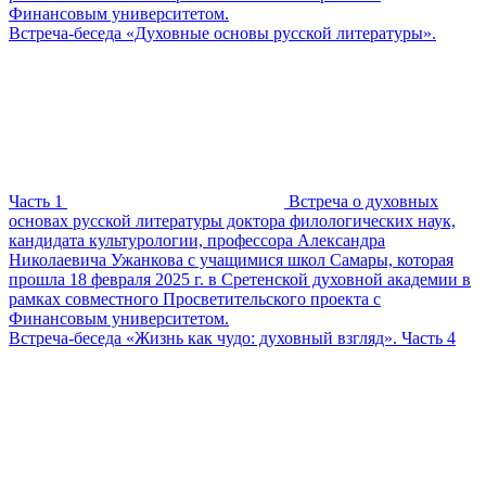
Финансовым университетом.
Встреча-беседа «Духовные основы русской литературы».
Часть 1
Встреча о духовных
основах русской литературы доктора филологических наук,
кандидата культурологии, профессора Александра
Николаевича Ужанкова с учащимися школ Самары, которая
прошла 18 февраля 2025 г. в Сретенской духовной академии в
рамках совместного Просветительского проекта с
Финансовым университетом.
Встреча-беседа «Жизнь как чудо: духовный взгляд». Часть 4