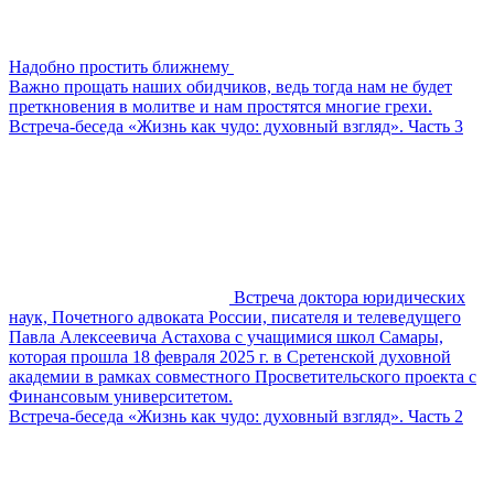
Надобно простить ближнему
Важно прощать наших обидчиков, ведь тогда нам не будет
преткновения в молитве и нам простятся многие грехи.
Встреча-беседа «Жизнь как чудо: духовный взгляд». Часть 3
Встреча доктора юридических
наук, Почетного адвоката России, писателя и телеведущего
Павла Алексеевича Астахова с учащимися школ Самары,
которая прошла 18 февраля 2025 г. в Сретенской духовной
академии в рамках совместного Просветительского проекта с
Финансовым университетом.
Встреча-беседа «Жизнь как чудо: духовный взгляд». Часть 2