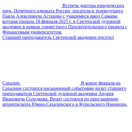
Встреча доктора юридических
наук, Почетного адвоката России, писателя и телеведущего
Павла Алексеевича Астахова с учащимися школ Самары,
которая прошла 18 февраля 2025 г. в Сретенской духовной
академии в рамках совместного Просветительского проекта с
Финансовым университетом.
Старший преподаватель Сретенской академии посетил
Сахалин
В конце февраля на
Сахалине состоялся насыщенный событиями визит старшего
преподавателя Сретенской духовной академии Андрея
Ивановича Солодкова. Визит состоялся по приглашению
архиепископа Южно-Сахалинского и Курильского Никанора.