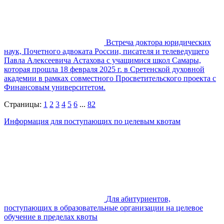
Встреча доктора юридических
наук, Почетного адвоката России, писателя и телеведущего
Павла Алексеевича Астахова с учащимися школ Самары,
которая прошла 18 февраля 2025 г. в Сретенской духовной
академии в рамках совместного Просветительского проекта с
Финансовым университетом.
Страницы:
1
2
3
4
5
6
...
82
Информация для поступающих по целевым квотам
Для абитуриентов,
поступающих в образовательные организации на целевое
обучение в пределах квоты