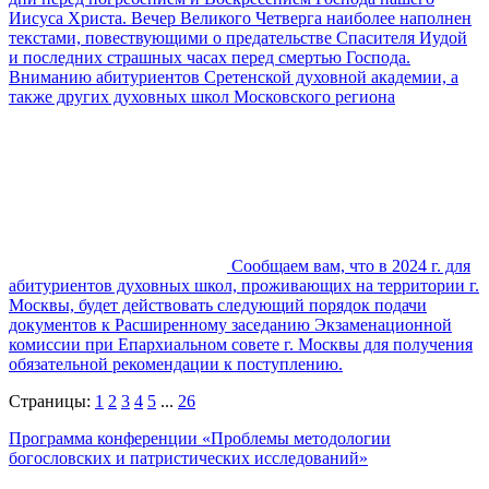
Иисуса Христа. Вечер Великого Четверга наиболее наполнен
текстами, повествующими о предательстве Спасителя Иудой
и последних страшных часах перед смертью Господа.
Вниманию абитуриентов Сретенской духовной академии, а
также других духовных школ Московского региона
Сообщаем вам, что в 2024 г. для
абитуриентов духовных школ, проживающих на территории г.
Москвы, будет действовать следующий порядок подачи
документов к Расширенному заседанию Экзаменационной
комиссии при Епархиальном совете г. Москвы для получения
обязательной рекомендации к поступлению.
Страницы:
1
2
3
4
5
...
26
Программа конференции «Проблемы методологии
богословских и патристических исследований»