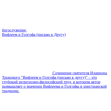
богослужение
Вифлеем и Голгофа (письмо к Другу)
Сочинение святителя Илариона
Троицкого "Вифлеем и Голгофа (письмо к другу)" – это
глубокий религиозно-философский труд, в котором автор
размышляет о значении Вифлеема и Голгофы в христианской
традиции.