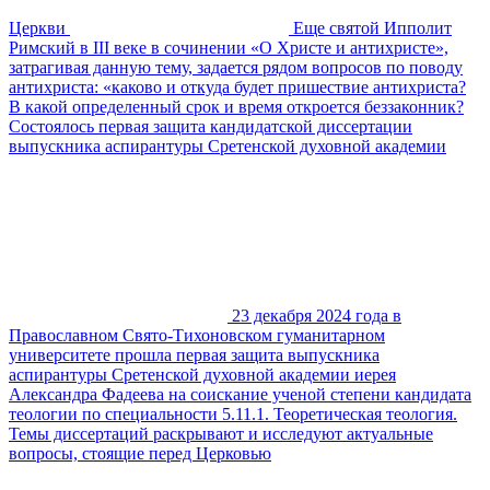
Церкви
Еще святой Ипполит
Римский в III веке в сочинении «О Христе и антихристе»,
затрагивая данную тему, задается рядом вопросов по поводу
антихриста: «каково и откуда будет пришествие антихриста?
В какой определенный срок и время откроется беззаконник?
Состоялось первая защита кандидатской диссертации
выпускника аспирантуры Сретенской духовной академии
23 декабря 2024 года в
Православном Свято-Тихоновском гуманитарном
университете прошла первая защита выпускника
аспирантуры Сретенской духовной академии иерея
Александра Фадеева на соискание ученой степени кандидата
теологии по специальности 5.11.1. Теоретическая теология.
Темы диссертаций раскрывают и исследуют актуальные
вопросы, стоящие перед Церковью