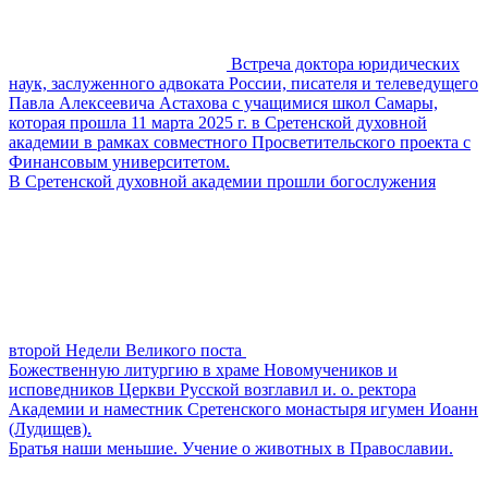
Встреча доктора юридических
наук, заслуженного адвоката России, писателя и телеведущего
Павла Алексеевича Астахова с учащимися школ Самары,
которая прошла 11 марта 2025 г. в Сретенской духовной
академии в рамках совместного Просветительского проекта с
Финансовым университетом.
В Сретенской духовной академии прошли богослужения
второй Недели Великого поста
Божественную литургию в храме Новомучеников и
исповедников Церкви Русской возглавил и. о. ректора
Академии и наместник Сретенского монастыря игумен Иоанн
(Лудищев).
Братья наши меньшие. Учение о животных в Православии.