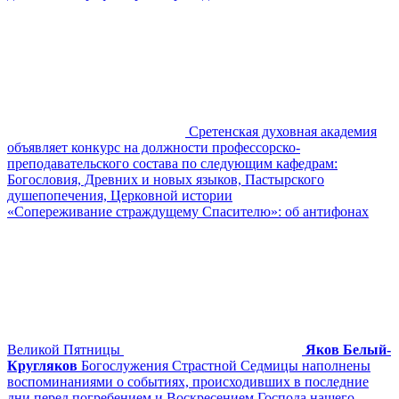
Сретенская духовная академия
объявляет конкурс на должности профессорско-
преподавательского состава по следующим кафедрам:
Богословия, Древних и новых языков, Пастырского
душепопечения, Церковной истории
«Сопереживание страждущему Спасителю»: об антифонах
Великой Пятницы
Яков Белый-
Кругляков
Богослужения Страстной Седмицы наполнены
воспоминаниями о событиях, происходивших в последние
дни перед погребением и Воскресением Господа нашего