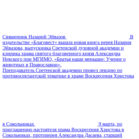
Священник Назарий Эйвазов
В
издательстве «Благовест» вышла новая книга иерея Назария
Эйвазова, выпускника Сретенской духовной академии и
клирика храма святого благоверного князя Александра
Невского при МГИМО, «Братья наши меньшие: Учение о
животных в Православии».
Преподаватель Сретенской академии провел лекцию по
противосектантской тематике в храме Воскресения Христова
в Сокольниках
9 марта, по
приглашению настоятеля храма Воскресения Христова в
Сокольниках, протоиерея Александра Дасаева, старший