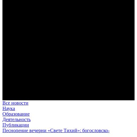
Преодоление «пяти разделений»
В осуществлении человеком своего предназначения прп.
Максим Исповедник выделял пять принципиальных этапов,
обусловленных состоянием тварного мира.
Антропология свт. Феофана Затворника как альтернатива
проектам виртуального человека. Часть 1
Стратегия человека исихастского в статье впервые
представлена на текстах свт. Феофана как альтернатива
человеку виртуальному.
Первый воскресный эксапостиларий: Богословско-
филологический комментарий
Первый воскресный эксапостиларий, входящий в цикл
Октоиха, традиционно приписывается византийскому
императору Константину VII Багрянородному (X в.)
Святые страстотерпцы Борис и Глеб: к истории канонизации
и написания житий
Первыми русскими святыми, прославленными Церковью,
стали благоверные князья Борис и Глеб.
Все новости
Наука
Образование
Деятельность
Публикации
Песнопение вечерни «Свете Тихий»: богословско-