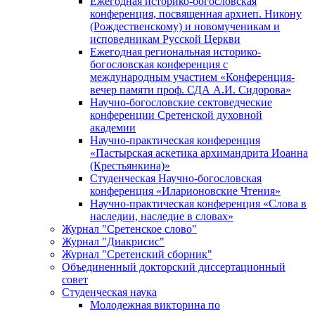
Ежегодная историко-богословская
конференция, посвященная архиеп. Никону
(Рождественскому) и новомученикам и
исповедникам Русской Церкви
Ежегодная региональная историко-
богословская конференция с
международным участием «Конференция-
вечер памяти проф. СДА А.И. Сидорова»
Научно-богословские сектоведческие
конференции Сретенской духовной
академии
Научно-практическая конференция
«Пастырская аскетика архимандрита Иоанна
(Крестьянкина)»
Студенческая Научно-богословская
конференция «Иларионовские Чтения»
Научно-практическая конференция «Cлова в
наследии, наследие в словах»
Журнал "Сретенское слово"
Журнал "Диакрисис"
Журнал "Сретенский сборник"
Объединенный докторский диссертационный
совет
Студенческая наука
Молодежная викторина по