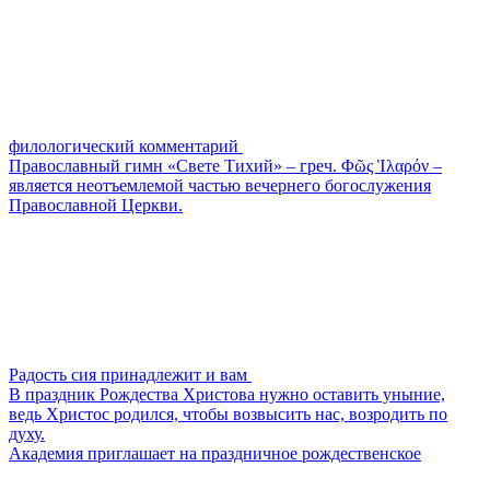
филологический комментарий
Православный гимн «Свете Тихий» – греч. Φῶς Ἱλαρόν –
является неотъемлемой частью вечернего богослужения
Православной Церкви.
Радость сия принадлежит и вам
В праздник Рождества Христова нужно оставить уныние,
ведь Христос родился, чтобы возвысить нас, возродить по
духу.
Академия приглашает на праздничное рождественское