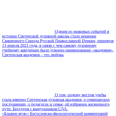
Одним из знаковых событий в
истории Сретенской духовной школы стало решение
Священного Синода Русской Православной Церкви, принятое
13 апреля 2021 года, в связи с чем самому духовному
учебному заведению было усвоено наименование «академия».
Сретенская академия – это любовь
О том, почему местом учебы
стала именно Сретенская духовная академия, о семинарских
послушаниях, о педагогах и семье, об избрании жизненного
пути. Беседуем с выпускником СДА.
«Блажен муж»: Богословско-филологический комментарий