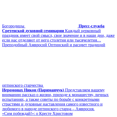
Богородицы
Пресс-служба
Сретенской духовной семинарии
Каждый церковный
праздник имеет свой смысл, свое значение и в наши дни, даже
если нас отделяют от него столетия или тысячелетия…
Преподобный Амвросий Оптинский и расцвет традиций
оптинского старчества
Иеромонах Никон (Париманчук)
Представляем вашему
вниманию рассказ о жизни, приходе к монашеству, личных
испытаниях, а также советы по борьбе с конкретными
страстями и духовные наставления самого известного и
любимого в народе оптинского старца – Амвросия.
«Сим побеждай!»: о Кресте Христовом