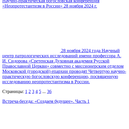
Научно-практическая богословская конференция
«Неопротестантизм в России» 28 ноября 2024 г.
28 ноября 2024 года Научный
центр патрологических исследований имени профессора А.
И. Сидорова «Сретенская Духовная академия Русской
Православной Церкви» совместно с миссионерским отделом
Московской (городской) епархии проводят Четвертую научно-
практическую богословскую конференцию, посвященную
исследованию неопротестантизма в России.
Страницы:
1
2
3
4
5
...
36
Встреча-беседа: «Создаем будущее». Часть 1