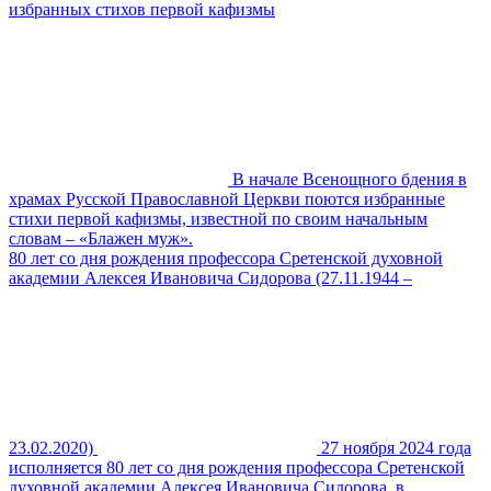
избранных стихов первой кафизмы
В начале Всенощного бдения в
храмах Русской Православной Церкви поются избранные
стихи первой кафизмы, известной по своим начальным
словам – «Блажен муж».
80 лет со дня рождения профессора Сретенской духовной
академии Алексея Ивановича Сидорова (27.11.1944 –
23.02.2020)
27 ноября 2024 года
исполняется 80 лет со дня рождения профессора Сретенской
духовной академии Алексея Ивановича Сидорова, в