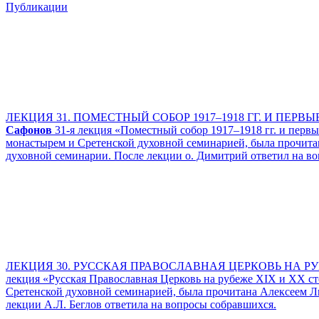
Публикации
ЛЕКЦИЯ 31. ПОМЕСТНЫЙ СОБОР 1917–1918 ГГ. И ПЕРВЫЕ
Сафонов
31-я лекция «Поместный собор 1917–1918 гг. и пе
монастырем и Сретенской духовной семинарией, была прочита
духовной семинарии. После лекции о. Димитрий ответил на в
ЛЕКЦИЯ 30. РУССКАЯ ПРАВОСЛАВНАЯ ЦЕРКОВЬ НА РУБЕЖ
лекция «Русская Православная Церковь на рубеже XIX и XX
Сретенской духовной семинарией, была прочитана Алексеем Л
лекции А.Л. Беглов ответила на вопросы собравшихся.