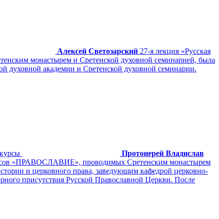
Алексей Светозарский
27-я лекция «Русская
енским монастырем и Сретенской духовной семинарией, была
ой духовной академии и Сретенской духовной семинарии.
курсы
Протоиерей Владислав
 курсов «ПРАВОСЛАВИЕ», проводимых Сретенским монастырем
стории и церковного права, заведующим кафедрой церковно-
рного присутствия Русской Православной Церкви. После