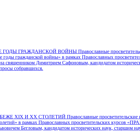
 ГОДЫ ГРАЖДАНСКОЙ ВОЙНЫ Православные просветительс
рвые годы гражданской войны» в рамках Православных просве
на священником Димитрием Сафоновым, кандидатом исторически
опросы собравшихся.
Е XIX И XX СТОЛЕТИЙ Православные просветительские 
 столетий» в рамках Православных просветительских курсов 
ьвовичем Бегловым, кандидатом исторических наук, старшим н