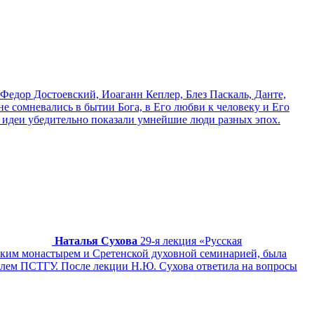
Федор Достоевский, Иоаганн Кеплер, Блез Паскаль, Данте,
е сомневались в бытии Бога, в Его любви к человеку и Его
 идеи убедительно показали умнейшие люди разных эпох.
Наталья Сухова
29-я лекция «Русская
ким монастырем и Сретенской духовной семинарией, была
елем ПСТГУ. После лекции Н.Ю. Сухова ответила на вопросы