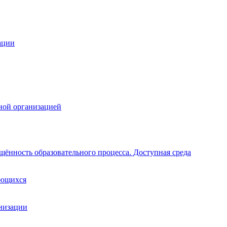
ации
ной организацией
щённость образовательного процесса. Доступная среда
ающихся
анизации