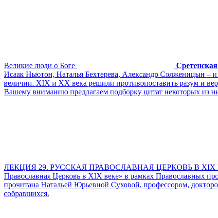
Великие люди о Боге
Сретенская
Исаак Ньютон, Наталья Бехтерева, Александр Солженицын – и 
величии. XIX и XX века решили противопоставить разум и вер
Вашему вниманию предлагаем подборку цитат некоторых из н
ЛЕКЦИЯ 29. РУССКАЯ ПРАВОСЛАВНАЯ ЦЕРКОВЬ В XIX ВЕК
Православная Церковь в XIX веке» в рамках Православных 
прочитана Натальей Юрьевной Суховой, профессором, докторо
собравшихся.