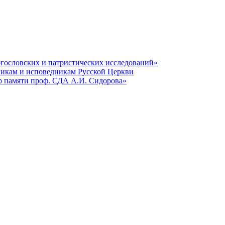
гословских и патристических исследований»
никам и исповедникам Русской Церкви
р памяти проф. СДА А.И. Сидорова»