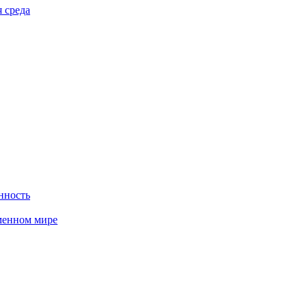
 среда
нность
менном мире