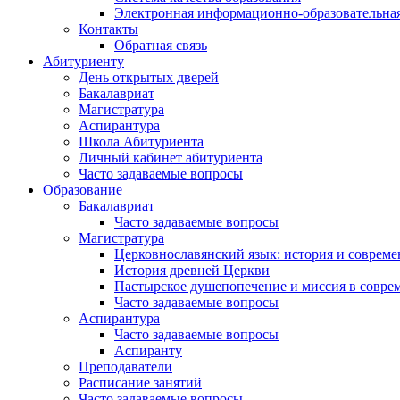
Электронная информационно-образовательная
Контакты
Обратная связь
Абитуриенту
День открытых дверей
Бакалавриат
Магистратура
Аспирантура
Школа Абитуриента
Личный кабинет абитуриента
Часто задаваемые вопросы
Образование
Бакалавриат
Часто задаваемые вопросы
Магистратура
Церковнославянский язык: история и совреме
История древней Церкви
Пастырское душепопечение и миссия в совре
Часто задаваемые вопросы
Аспирантура
Часто задаваемые вопросы
Аспиранту
Преподаватели
Расписание занятий
Часто задаваемые вопросы