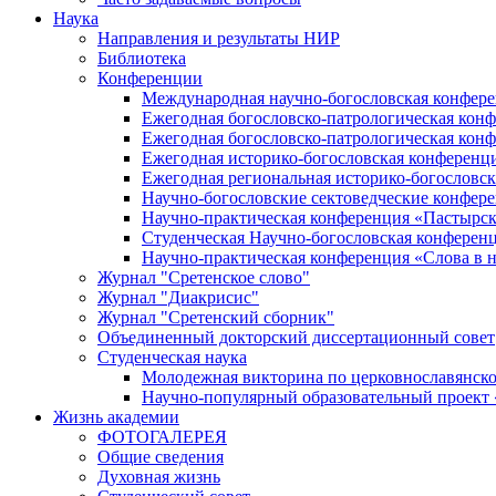
Наука
Направления и результаты НИР
Библиотека
Конференции
Международная научно-богословская конфер
Ежегодная богословско-патрологическая кон
Ежегодная богословско-патрологическая кон
Ежегодная историко-богословская конференц
Ежегодная региональная историко-богословс
Научно-богословские сектоведческие конфер
Научно-практическая конференция «Пастырск
Студенческая Научно-богословская конферен
Научно-практическая конференция «Cлова в н
Журнал "Сретенское слово"
Журнал "Диакрисис"
Журнал "Сретенский сборник"
Объединенный докторский диссертационный совет
Студенческая наука
Молодежная викторина по церковнославянско
Научно-популярный образовательный проект
Жизнь академии
ФОТОГАЛЕРЕЯ
Общие сведения
Духовная жизнь