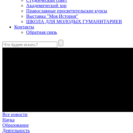
Студенческий совет
Академический хор
Православные просветительские курсы
Выставка "Моя История"
ШКОЛА ДЛЯ МОЛОДЫХ ГУМАНИТАРИЕВ
Контакты
Обратная связь
Святые страстотерпцы Борис и Глеб: к истории канонизации и
Первыми русскими святыми, прославленными Церковью, стали 
Праведный Феодор Ушаков: «Смерть предпочитаю я бесчестн
В Федоре Ушакове гармонично соединились железная дисциплин
истинного молитвенника.
Этимология имени Исидора Севильского и передача греко-римс
Анализ наиболее известного произведения епископа Севильи р
представления о мире и обществе того времени.
Пророк Иезекииль: три важных урока от святого
Пророк Иезекииль жил задолго до Рождества Христова, но уже т
Предназначение человека в отношении к окружающему миру
Человек, в определенном смысле, является формирующим прин
Все новости
Наука
Образование
Деятельность