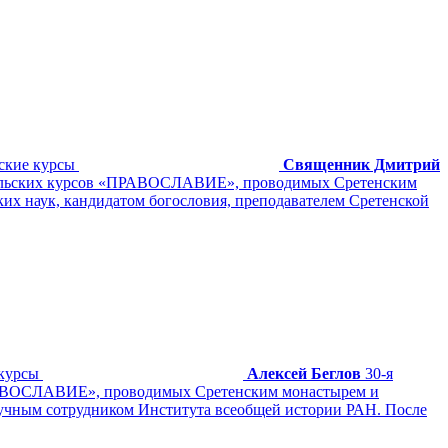
кие курсы
Священник Дмитрий
тительских курсов «ПРАВОСЛАВИЕ», проводимых Сретенским
х наук, кандидатом богословия, преподавателем Сретенской
курсы
Алексей Беглов
30-я
«ПРАВОСЛАВИЕ», проводимых Сретенским монастырем и
аучным сотрудником Института всеобщей истории РАН. После