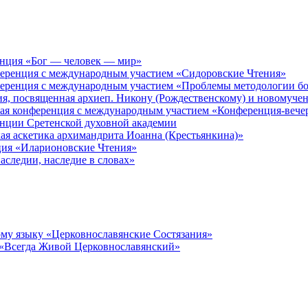
енция «Бог — человек — мир»
ференция с международным участием «Сидоровские Чтения»
ференция с международным участием «Проблемы методологии бо
ия, посвященная архиеп. Никону (Рождественскому) и новомуче
кая конференция с международным участием «Конференция-вече
енции Сретенской духовной академии
ая аскетика архимандрита Иоанна (Крестьянкина)»
ция «Иларионовские Чтения»
аследии, наследие в словах»
му языку «Церковнославянские Состязания»
 «Всегда Живой Церковнославянский»