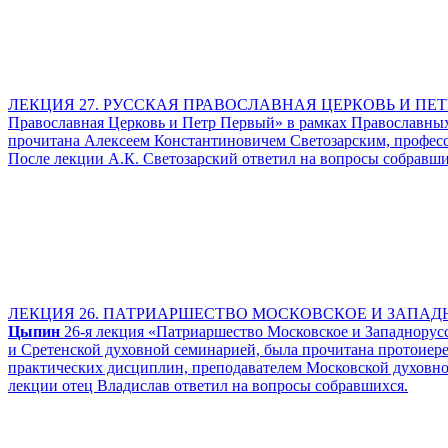
ЛЕКЦИЯ 27. РУССКАЯ ПРАВОСЛАВНАЯ ЦЕРКОВЬ И ПЕТР ПЕ
Православная Церковь и Петр Первый» в рамках Православн
прочитана Алексеем Константиновичем Светозарским, професс
После лекции А.К. Светозарский ответил на вопросы собравши
ЛЕКЦИЯ 26. ПАТРИАРШЕСТВО МОСКОВСКОЕ И ЗАПАДНОР
Цыпин
26-я лекция «Патриаршество Московское и Западнор
и Сретенской духовной семинарией, была прочитана протоиер
практических дисциплин, преподавателем Московской духовно
лекции отец Владислав ответил на вопросы собравшихся.