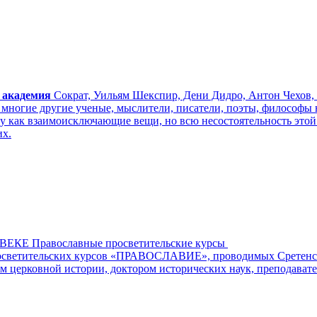
 академия
Сократ, Уильям Шекспир, Дени Дидро, Антон Чехов, 
многие другие ученые, мыслители, писатели, поэты, философы н
у как взаимоисключающие вещи, но всю несостоятельность этой
их.
Е Православные просветительские курсы
просветительских курсов «ПРАВОСЛАВИЕ», проводимых Сретенс
м церковной истории, доктором исторических наук, преподават