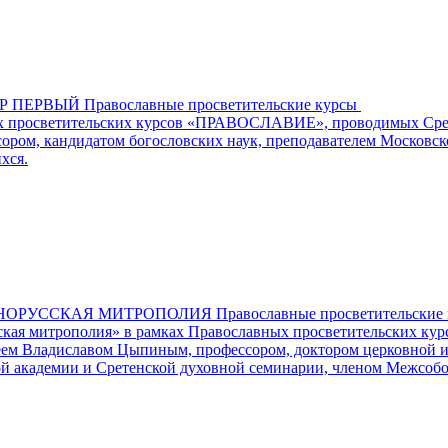
РВЫЙ Православные просветительские курсы
ых просветительских курсов «ПРАВОСЛАВИЕ», проводимых Срет
ором, кандидатом богословских наук, преподавателем Московск
хся.
УССКАЯ МИТРОПОЛИЯ Православные просветительские 
усская митрополия» в рамках Православных просветительских
еем Владиславом Цыпиным, профессором, доктором церковной и
й академии и Сретенской духовной семинарии, членом Межсобо