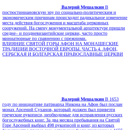
Валерий Мешалкин
В
постюстиниановскую эру по социально-политическим и
экономическим причинам происходит радикальное изменение
места действия богослужения и масштаба церковных
сооружений. На смену монументальной архитектуре пришли
средне– и поздневизантийские церкви, часто просто
миниатюрные по сравнению с прежними.
ВЛИЯНИЕ СВЯТОЙ ГОРЫ АФОН НА МОНАШЕСКИЕ
ТРАДИЦИИ ВОСТОЧНОЙ ЕВРОПЫ. ЧАСТЬ 4. АФОН,
СЕРБСКАЯ И БОЛГАРСКАЯ ПРАВОСЛАВНЫЕ ЦЕРКВИ
Валерий Мешалкин
В 1653
году по инициативе патриарха Никона на Афон был послан
монах Арсений Суханов, который должен был привезти
греческие рукописи, необходимые для исправления русских
богослужебных книг. За два месяца пребывания на Святой
Горе Арсений выбрал 498 рукописей и книг, из которых