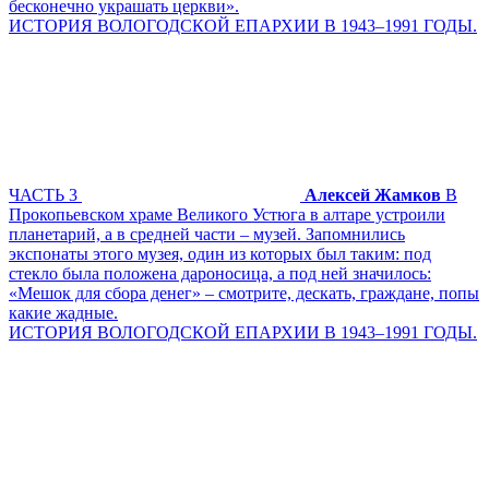
бесконечно украшать церкви».
ИСТОРИЯ ВОЛОГОДСКОЙ ЕПАРХИИ В 1943–1991 ГОДЫ.
ЧАСТЬ 3
Алексей Жамков
В
Прокопьевском храме Великого Устюга в алтаре устроили
планетарий, а в средней части – музей. Запомнились
экспонаты этого музея, один из которых был таким: под
стекло была положена дароносица, а под ней значилось:
«Мешок для сбора денег» – смотрите, дескать, граждане, попы
какие жадные.
ИСТОРИЯ ВОЛОГОДСКОЙ ЕПАРХИИ В 1943–1991 ГОДЫ.