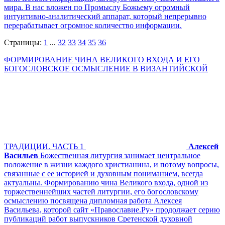
мира. В нас вложен по Промыслу Божьему огромный
интуитивно-аналитический аппарат, который непрерывно
перерабатывает огромное количество информации.
Страницы:
1
...
32
33
34
35
36
ФОРМИРОВАНИЕ ЧИНА ВЕЛИКОГО ВХОДА И ЕГО
БОГОСЛОВСКОЕ ОСМЫСЛЕНИЕ В ВИЗАНТИЙСКОЙ
ТРАДИЦИИ. ЧАСТЬ 1
Алексей
Васильев
Божественная литургия занимает центральное
положение в жизни каждого христианина, и потому вопросы,
связанные с ее историей и духовным пониманием, всегда
актуальны. Формированию чина Великого входа, одной из
торжественнейших частей литургии, его богословскому
осмыслению посвящена дипломная работа Алексея
Васильева, которой сайт «Православие.Ру» продолжает серию
публикаций работ выпускников Сретенской духовной