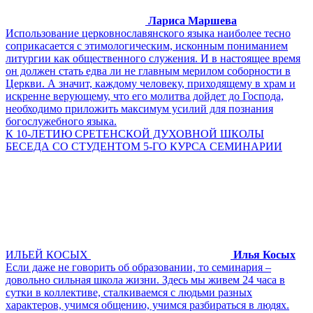
Лариса Маршева
Использование церковнославянского языка наиболее тесно
соприкасается с этимологическим, исконным пониманием
литургии как общественного служения. И в настоящее время
он должен стать едва ли не главным мерилом соборности в
Церкви. А значит, каждому человеку, приходящему в храм и
искренне верующему, что его молитва дойдет до Господа,
необходимо приложить максимум усилий для познания
богослужебного языка.
К 10-ЛЕТИЮ СРЕТЕНСКОЙ ДУХОВНОЙ ШКОЛЫ
БЕСЕДА СО СТУДЕНТОМ 5-ГО КУРСА СЕМИНАРИИ
ИЛЬЕЙ КОСЫХ
Илья Косых
Если даже не говорить об образовании, то семинария –
довольно сильная школа жизни. Здесь мы живем 24 часа в
сутки в коллективе, сталкиваемся с людьми разных
характеров, учимся общению, учимся разбираться в людях.