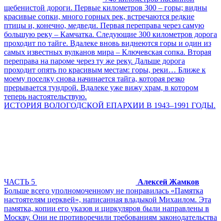
щебенистой дороги. Первые километров 300 – горы; видны
красивые сопки, много горных рек, встречаются редкие
птицы и, конечно, медведи. Первая переправа через самую
большую реку – Камчатка. Следующие 300 километров дорога
проходит по тайге. Вдалеке вновь виднеются горы и один из
самых известных вулканов мира – Ключевская сопка. Вторая
переправа на пароме через ту же реку. Дальше дорога
проходит опять по красивым местам: горы, реки… Ближе к
моему поселку снова начинается тайга, которая резко
прерывается тундрой. Вдалеке уже вижу храм, в котором
теперь настоятельствую.
ИСТОРИЯ ВОЛОГОДСКОЙ ЕПАРХИИ В 1943–1991 ГОДЫ.
ЧАСТЬ 5
Алексей Жамков
Больше всего уполномоченному не понравилась «Памятка
настоятелям церквей», написанная владыкой Михаилом. Эта
памятка, копии его указов и циркуляров были направлены в
Москву. Они не противоречили требованиям законодательства