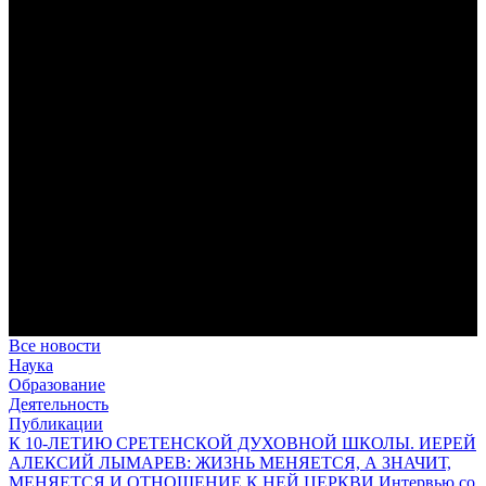
дисциплина корабельного командира, гениальный
стратегический дар флотоводца, жертвенное милосердие
благотворителя и кротость истинного молитвенника.
Этимология имени Исидора Севильского и передача греко-
римской культуры в вестготской Испании. Часть 1
Анализ наиболее известного произведения епископа Севильи
раскрывает как оценку и использование классической
римской культуры в зарождающемся «варварском»
королевстве, так и представления о мире и обществе того
времени.
Пророк Иезекииль: три важных урока от святого
Пророк Иезекииль жил задолго до Рождества Христова, но
уже тогда говорил с Богом на языке Нового Завета и имел
откровения о судьбах человечества.
Предназначение человека в отношении к окружающему миру
Человек, в определенном смысле, является формирующим
принципом всего земного бытия.
Все новости
Наука
Образование
Деятельность
Публикации
К 10-ЛЕТИЮ СРЕТЕНСКОЙ ДУХОВНОЙ ШКОЛЫ. ИЕРЕЙ
АЛЕКСИЙ ЛЫМАРЕВ: ЖИЗНЬ МЕНЯЕТСЯ, А ЗНАЧИТ,
МЕНЯЕТСЯ И ОТНОШЕНИЕ К НЕЙ ЦЕРКВИ Интервью со