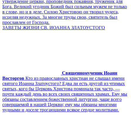
утверждение церкви, проповедник покаяния, труженик для
Бога. Великий угодник Божий был сильным мужем не только
в слове, но и в деле. Силою Христовою он творил чудеса,
исцеляя недужных. За многие труды свои, святитель был
прославлен от Господа.
ЗАВЕТЫ ЖИЗНИ СВ. ИОАННА ЗЛАТОУСТОГО
Священномученик Иоанн
Восторгов
Кто из православных христиан не слышал имени
святого Иоанна Златоустого? Едва ли есть другой из чтимых
святых, кого бы Церковь Христова поминала так часто, —
почти каждый день во всех своих священных храмах. Ему мы
обязаны составлением божественной литургии, чаще всего
совершаемой в нашей Церкви; ему мы обязаны многими
чудными и доселе трогающими всякое сердце молитвами.