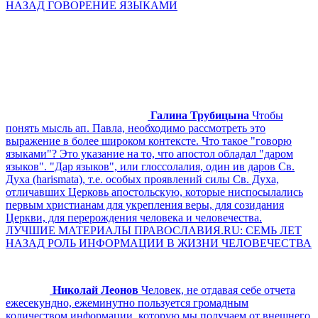
НАЗАД ГОВОРЕНИЕ ЯЗЫКАМИ
Галина Трубицына
Чтобы
понять мысль ап. Павла, необходимо рассмотреть это
выражение в более широком контексте. Что такое "говорю
языками"? Это указание на то, что апостол обладал "даром
языков". "Дар языков", или глоссолалия, один ив даров Св.
Духа (harismata), т.е. особых проявлений силы Св. Духа,
отличавших Церковь апостольскую, которые ниспосылались
первым христианам для укрепления веры, для созидания
Церкви, для перерождения человека и человечества.
ЛУЧШИЕ МАТЕРИАЛЫ ПРАВОСЛАВИЯ.RU: СЕМЬ ЛЕТ
НАЗАД РОЛЬ ИНФОРМАЦИИ В ЖИЗНИ ЧЕЛОВЕЧЕСТВА
Николай Леонов
Человек, не отдавая себе отчета
ежесекундно, ежеминутно пользуется громадным
количеством информации, которую мы получаем от внешнего