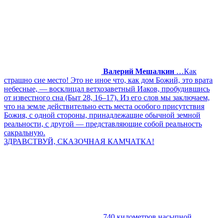
Валерий Мешалкин
…Как
страшно сие место! Это не иное что, как дом Божий, это врата
небесные, — восклицал ветхозаветный Иаков, пробудившись
от известного сна (Быт 28, 16–17). Из его слов мы заключаем,
что на земле действительно есть места особого присутствия
Божия, с одной стороны, принадлежащие обычной земной
реальности, с другой — представляющие собой реальность
сакральную.
ЗДРАВСТВУЙ, СКАЗОЧНАЯ КАМЧАТКА!
740 километров насыпной