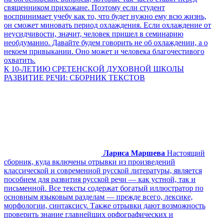
священником прихожане. Поэтому если студент
воспринимает учебу как то, что будет нужно ему всю жизнь,
он сможет миновать период охлаждения. Если охлаждение от
неусидчивости, значит, человек пришел в семинарию
необдуманно. Давайте будем говорить не об охлаждении, а о
некоем привыкании. Оно может и человека благочестивого
охватить.
К 10-ЛЕТИЮ СРЕТЕНСКОЙ ДУХОВНОЙ ШКОЛЫ
РАЗВИТИЕ РЕЧИ: СБОРНИК ТЕКСТОВ
Лариса Маршева
Настоящий
сборник, куда включены отрывки из произведений
классической и современной русской литературы, является
пособием для развития русской речи — как устной, так и
письменной. Все тексты содержат богатый иллюстратор по
основным языковым разделам — прежде всего, лексике,
морфологии, синтаксису. Также отрывки дают возможность
проверить знание главнейших орфографических и