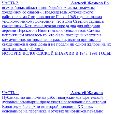
ЧАСТЬ 2
Алексей Жамков
Во
всех районах области шла борьба с «так называемым
хождением со славой». Председатель Устюженского
райисполкома Смирнов после Пасхи 1948 года направил
уполномоченному донесение, что в дни Светлой седмицы
священники Казанской церкви города два дня обходили
деревни Перского и Никитинского сельсоветов. Самым
неприятным оказалось то, что были посещены квартиры
коммунистов, которые не возражали, охотно принимали
священников в свои дома и не подали ни одной жалобы на их
«незаконные» действия.
ИСТОРИЯ ВОЛОГОДСКОЙ ЕПАРХИИ В 1943–1991 ГОДЫ.
ЧАСТЬ 1
Алексей Жамков
Публикацию дипломных работ выпускников Сретенской
духовной семинарии продолжает исследование по истории
Вологодской епархии во второй половине XX века,
основанное на переписке и отчетах чиновников печально