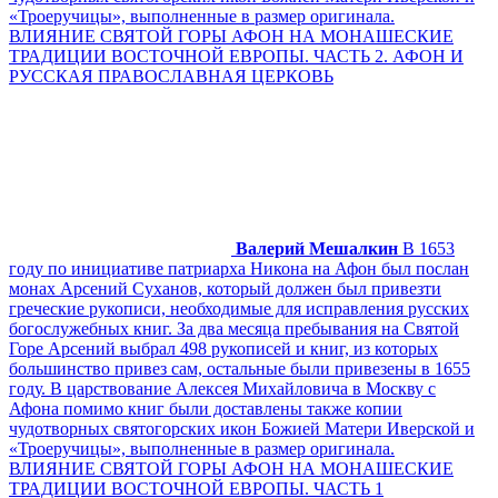
«Троеручицы», выполненные в размер оригинала.
ВЛИЯНИЕ СВЯТОЙ ГОРЫ АФОН НА МОНАШЕСКИЕ
ТРАДИЦИИ ВОСТОЧНОЙ ЕВРОПЫ. ЧАСТЬ 2. АФОН И
РУССКАЯ ПРАВОСЛАВНАЯ ЦЕРКОВЬ
Валерий Мешалкин
В 1653
году по инициативе патриарха Никона на Афон был послан
монах Арсений Суханов, который должен был привезти
греческие рукописи, необходимые для исправления русских
богослужебных книг. За два месяца пребывания на Святой
Горе Арсений выбрал 498 рукописей и книг, из которых
большинство привез сам, остальные были привезены в 1655
году. В царствование Алексея Михайловича в Москву с
Афона помимо книг были доставлены также копии
чудотворных святогорских икон Божией Матери Иверской и
«Троеручицы», выполненные в размер оригинала.
ВЛИЯНИЕ СВЯТОЙ ГОРЫ АФОН НА МОНАШЕСКИЕ
ТРАДИЦИИ ВОСТОЧНОЙ ЕВРОПЫ. ЧАСТЬ 1