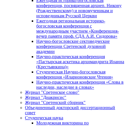
Ежегодная историко-богословская
конференция, посвященная архиеп. Никону
(Рождественскому) и новомученикам и
исповедникам Русской Церкви
Ежегодная региональная историко-
богословская конференция с
международным участием «Конференция-
вечер памяти проф. СДА А.И. Сидорова»
Научно-богословские сектоведческие
конференции Сретенской духовной
академии
Научно-практическая конференция
«Пастырская аскетика архимандрита Иоанна
(Крестьянкина)»
Студенческая Научно-богословская
конференция «Иларионовские Чтения»
Научно-практическая конференция «Cлова в
наследии, наследие в словах»
Журнал "Сретенское слово"
Журнал "Диакрисис"
Журнал "Сретенский сборник"
Объединенный докторский диссертационный
совет
Студенческая наука
Молодежная викторина по