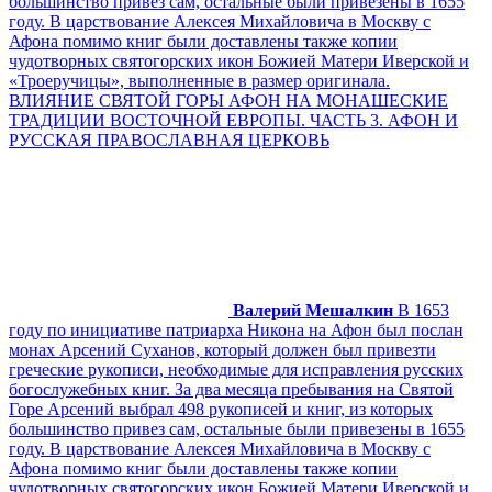
большинство привез сам, остальные были привезены в 1655
году. В царствование Алексея Михайловича в Москву с
Афона помимо книг были доставлены также копии
чудотворных святогорских икон Божией Матери Иверской и
«Троеручицы», выполненные в размер оригинала.
ВЛИЯНИЕ СВЯТОЙ ГОРЫ АФОН НА МОНАШЕСКИЕ
ТРАДИЦИИ ВОСТОЧНОЙ ЕВРОПЫ. ЧАСТЬ 3. АФОН И
РУССКАЯ ПРАВОСЛАВНАЯ ЦЕРКОВЬ
Валерий Мешалкин
В 1653
году по инициативе патриарха Никона на Афон был послан
монах Арсений Суханов, который должен был привезти
греческие рукописи, необходимые для исправления русских
богослужебных книг. За два месяца пребывания на Святой
Горе Арсений выбрал 498 рукописей и книг, из которых
большинство привез сам, остальные были привезены в 1655
году. В царствование Алексея Михайловича в Москву с
Афона помимо книг были доставлены также копии
чудотворных святогорских икон Божией Матери Иверской и