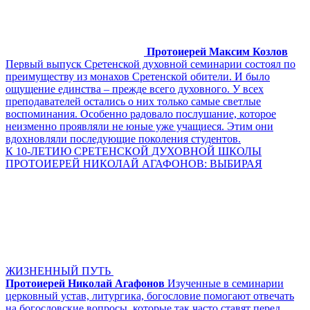
Протоиерей Максим Козлов
Первый выпуск Сретенской духовной семинарии состоял по
преимуществу из монахов Сретенской обители. И было
ощущение единства – прежде всего духовного. У всех
преподавателей остались о них только самые светлые
воспоминания. Особенно радовало послушание, которое
неизменно проявляли не юные уже учащиеся. Этим они
вдохновляли последующие поколения студентов.
К 10-ЛЕТИЮ СРЕТЕНСКОЙ ДУХОВНОЙ ШКОЛЫ
ПРОТОИЕРЕЙ НИКОЛАЙ АГАФОНОВ: ВЫБИРАЯ
ЖИЗНЕННЫЙ ПУТЬ
Протоиерей Николай Агафонов
Изученные в семинарии
церковный устав, литургика, богословие помогают отвечать
на богословские вопросы, которые так часто ставят перед