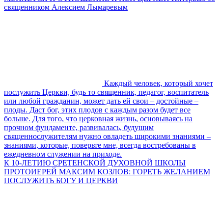
священником Алексием Лымаревым
Каждый человек, который хочет
послужить Церкви, будь то священник, педагог, воспитатель
или любой гражданин, может дать ей свои – достойные –
плоды. Даст бог, этих плодов с каждым разом будет все
больше. Для того, что церковная жизнь, основываясь на
прочном фундаменте, развивалась, будущим
священнослужителям нужно овладеть широкими знаниями –
знаниями, которые, поверьте мне, всегда востребованы в
ежедневном служении на приходе.
К 10-ЛЕТИЮ СРЕТЕНСКОЙ ДУХОВНОЙ ШКОЛЫ
ПРОТОИЕРЕЙ МАКСИМ КОЗЛОВ: ГОРЕТЬ ЖЕЛАНИЕМ
ПОСЛУЖИТЬ БОГУ И ЦЕРКВИ