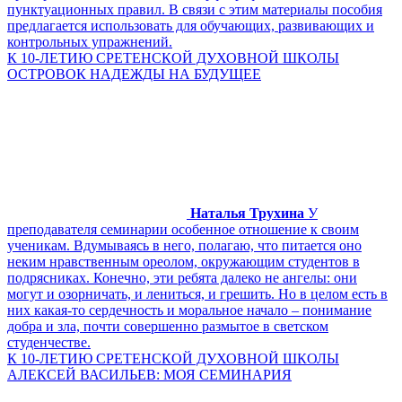
пунктуационных правил. В связи с этим материалы пособия
предлагается использовать для обучающих, развивающих и
контрольных упражнений.
К 10-ЛЕТИЮ СРЕТЕНСКОЙ ДУХОВНОЙ ШКОЛЫ
ОСТРОВОК НАДЕЖДЫ НА БУДУЩЕЕ
Наталья Трухина
У
преподавателя семинарии особенное отношение к своим
ученикам. Вдумываясь в него, полагаю, что питается оно
неким нравственным ореолом, окружающим студентов в
подрясниках. Конечно, эти ребята далеко не ангелы: они
могут и озорничать, и лениться, и грешить. Но в целом есть в
них какая-то сердечность и моральное начало – понимание
добра и зла, почти совершенно размытое в светском
студенчестве.
К 10-ЛЕТИЮ СРЕТЕНСКОЙ ДУХОВНОЙ ШКОЛЫ
АЛЕКСЕЙ ВАСИЛЬЕВ: МОЯ СЕМИНАРИЯ