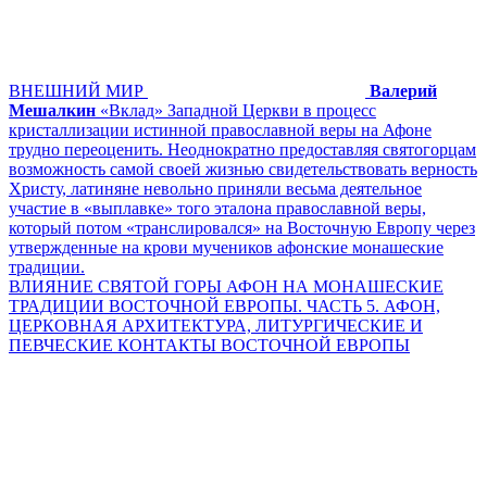
ВНЕШНИЙ МИР
Валерий
Мешалкин
«Вклад» Западной Церкви в процесс
кристаллизации истинной православной веры на Афоне
трудно переоценить. Неоднократно предоставляя святогорцам
возможность самой своей жизнью свидетельствовать верность
Христу, латиняне невольно приняли весьма деятельное
участие в «выплавке» того эталона православной веры,
который потом «транслировался» на Восточную Европу через
утвержденные на крови мучеников афонские монашеские
традиции.
ВЛИЯНИЕ СВЯТОЙ ГОРЫ АФОН НА МОНАШЕСКИЕ
ТРАДИЦИИ ВОСТОЧНОЙ ЕВРОПЫ. ЧАСТЬ 5. АФОН,
ЦЕРКОВНАЯ АРХИТЕКТУРА, ЛИТУРГИЧЕСКИЕ И
ПЕВЧЕСКИЕ КОНТАКТЫ ВОСТОЧНОЙ ЕВРОПЫ