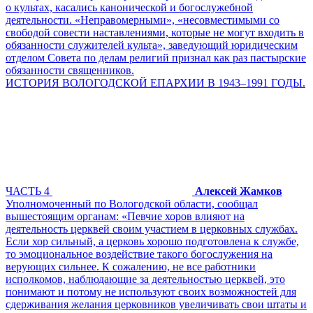
о культах, касались канонической и богослужебной
деятельности. «Неправомерными», «несовместимыми со
свободой совести наставлениями, которые не могут входить в
обязанности служителей культа», заведующий юридическим
отделом Совета по делам религий признал как раз пастырские
обязанности священников.
ИСТОРИЯ ВОЛОГОДСКОЙ ЕПАРХИИ В 1943–1991 ГОДЫ.
ЧАСТЬ 4
Алексей Жамков
Уполномоченный по Вологодской области, сообщал
вышестоящим органам: «Певчие хоров влияют на
деятельность церквей своим участием в церковных службах.
Если хор сильный, а церковь хорошо подготовлена к службе,
то эмоциональное воздействие такого богослужения на
верующих сильнее. К сожалению, не все работники
исполкомов, наблюдающие за деятельностью церквей, это
понимают и потому не используют своих возможностей для
сдерживания желания церковников увеличивать свои штаты и