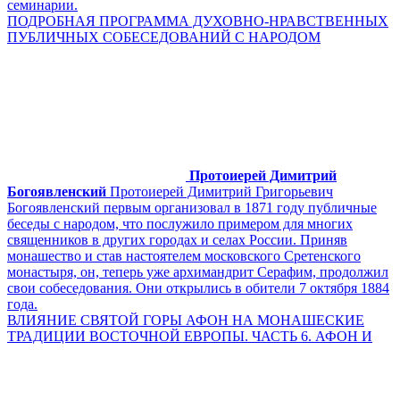
семинарии.
ПОДРОБНАЯ ПРОГРАММА ДУХОВНО-НРАВСТВЕННЫХ
ПУБЛИЧНЫХ СОБЕСЕДОВАНИЙ С НАРОДОМ
Протоиерей Димитрий
Богоявленский
Протоиерей Димитрий Григорьевич
Богоявленский первым организовал в 1871 году публичные
беседы с народом, что послужило примером для многих
священников в других городах и селах России. Приняв
монашество и став настоятелем московского Сретенского
монастыря, он, теперь уже архимандрит Серафим, продолжил
свои собеседования. Они открылись в обители 7 октября 1884
года.
ВЛИЯНИЕ СВЯТОЙ ГОРЫ АФОН НА МОНАШЕСКИЕ
ТРАДИЦИИ ВОСТОЧНОЙ ЕВРОПЫ. ЧАСТЬ 6. АФОН И