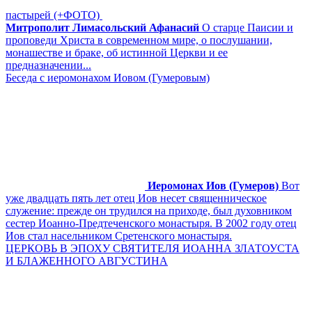
пастырей (+ФОТО)
Митрополит Лимасольский Афанасий
О старце Паисии и
проповеди Христа в современном мире, о послушании,
монашестве и браке, об истинной Церкви и ее
предназначении...
Беседа с иеромонахом Иовом (Гумеровым)
Иеромонах Иов (Гумеров)
Вот
уже двадцать пять лет отец Иов несет священническое
служение: прежде он трудился на приходе, был духовником
сестер Иоанно-Предтеченского монастыря. В 2002 году отец
Иов стал насельником Сретенского монастыря.
ЦЕРКОВЬ В ЭПОХУ СВЯТИТЕЛЯ ИОАННА ЗЛАТОУСТА
И БЛАЖЕННОГО АВГУСТИНА