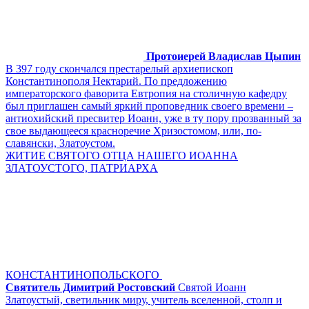
Протоиерей Владислав Цыпин
В 397 году скончался престарелый архиепископ
Константинополя Нектарий. По предложению
императорского фаворита Евтропия на столичную кафедру
был приглашен самый яркий проповедник своего времени –
антиохийский пресвитер Иоанн, уже в ту пору прозванный за
свое выдающееся красноречие Хризостомом, или, по-
славянски, Златоустом.
ЖИТИЕ СВЯТОГО ОТЦА НАШЕГО ИОАННА
ЗЛАТОУСТОГО, ПАТРИАРХА
КОНСТАНТИНОПОЛЬСКОГО
Святитель Димитрий Ростовский
Святой Иоанн
Златоустый, светильник миру, учитель вселенной, столп и