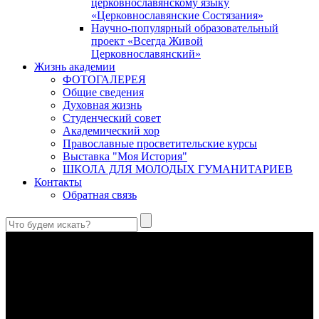
церковнославянскому языку
«Церковнославянские Состязания»
Научно-популярный образовательный
проект «Всегда Живой
Церковнославянский»
Жизнь академии
ФОТОГАЛЕРЕЯ
Общие сведения
Духовная жизнь
Студенческий совет
Академический хор
Православные просветительские курсы
Выставка "Моя История"
ШКОЛА ДЛЯ МОЛОДЫХ ГУМАНИТАРИЕВ
Контакты
Обратная связь
Святые страстотерпцы Борис и Глеб: к истории канонизации
и написания житий
Первыми русскими святыми, прославленными Церковью,
стали благоверные князья Борис и Глеб.
Праведный Феодор Ушаков: «Смерть предпочитаю я
бесчестному служению»
В Федоре Ушакове гармонично соединились железная