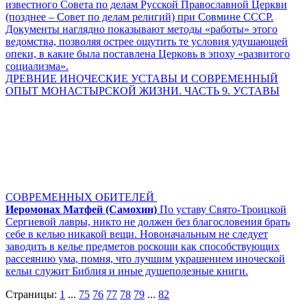
известного Совета по делам Русской Православной Церкви
(позднее – Совет по делам религий) при Совмине СССР.
Документы наглядно показывают методы «работы» этого
ведомства, позволяя острее ощутить те условия удушающей
опеки, в какие была поставлена Церковь в эпоху «развитого
социализма».
ДРЕВНИЕ ИНОЧЕСКИЕ УСТАВЫ И СОВРЕМЕННЫЙ
ОПЫТ МОНАСТЫРСКОЙ ЖИЗНИ. ЧАСТЬ 9. УСТАВЫ
СОВРЕМЕННЫХ ОБИТЕЛЕЙ
Иеромонах Матфей (Самохин)
По уставу Свято-Троицкой
Сергиевой лавры, никто не должен без благословения брать
себе в келью никакой вещи. Новоначальным не следует
заводить в келье предметов роскоши как способствующих
рассеянию ума, помня, что лучшим украшением иноческой
кельи служит Библия и иные душеполезные книги.
Страницы:
1
...
75
76
77
78
79
...
82