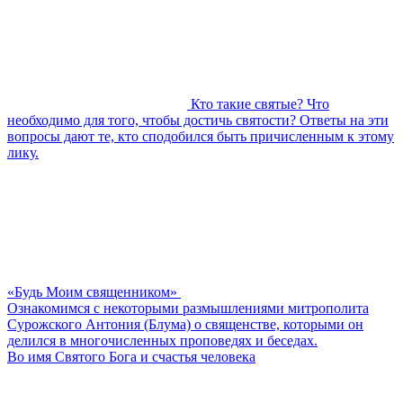
Кто такие святые? Что
необходимо для того, чтобы достичь святости? Ответы на эти
вопросы дают те, кто сподобился быть причисленным к этому
лику.
«Будь Моим священником»
Ознакомимся с некоторыми размышлениями митрополита
Сурожского Антония (Блума) о священстве, которыми он
делился в многочисленных проповедях и беседах.
Во имя Святого Бога и счастья человека