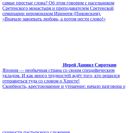
самые простые слова? Об этом говорим с насельником
Сретенского монастыря и преподавателем Сретенской
семинарии иеромонахом Иринеем (Пиковским).
«Вначале завоевать любовь, а потом нести слово!»
Иерей Даниил Сироткин
Япония ― необычная страна со своим специфическим
укладом. И как много трудностей ждёт того, кто решился
отправиться туда со словом о Христе!
Скорбность, крестоношение и утешение: начало разговора о
сущности пастырского служения