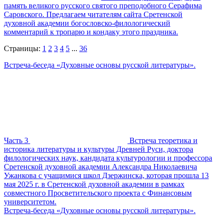
память великого русского святого преподобного Серафима
Саровского. Предлагаем читателям сайта Сретенской
духовной академии богословско-филологический
комментарий к тропарю и кондаку этого праздника.
Страницы:
1
2
3
4
5
...
36
Встреча-беседа «Духовные основы русской литературы».
Часть 3
Встреча теоретика и
историка литературы и культуры Древней Руси, доктора
филологических наук, кандидата культурологии и профессора
Сретенской духовной академии Александра Николаевича
Ужанкова с учащимися школ Дзержинска, которая прошла 13
мая 2025 г. в Сретенской духовной академии в рамках
совместного Просветительского проекта с Финансовым
университетом.
Встреча-беседа «Духовные основы русской литературы».