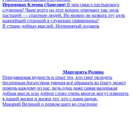
Иеромонах Клеопа (Данелян)
В чем смысл пастырского
служения? Чаще всего на этот вопрос отвечают так: цель
пастырей ― спасение людей. Но можно ли назвать эту цель
важнейшей стороной в служении священника?
В стране добрых мыслей. Непринятый подарок
Маргарита Родина
Передаваемая мудрость и опыт тех, кто смог овладеть
бесценным богатством умения всё обращать ко благу, может
помочь каждому из нас, ведь одна даже самая маленькая
добрая мысль или доброе слово очень многое могут изменить
в нашей жизни и жизни тех, кто с нами рядом.
Макарий Великий о первом шаге ко спасению