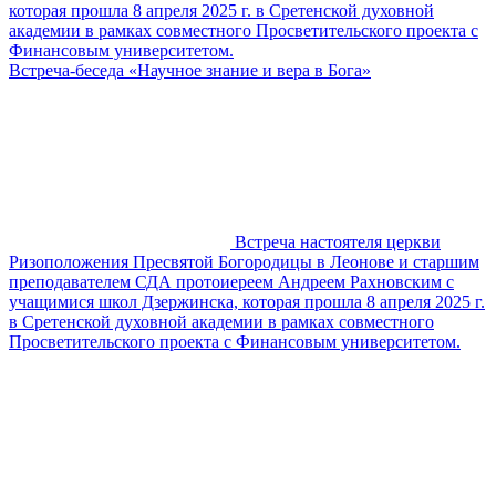
которая прошла 8 апреля 2025 г. в Сретенской духовной
академии в рамках совместного Просветительского проекта с
Финансовым университетом.
Встреча-беседа «Научное знание и вера в Бога»
Встреча настоятеля церкви
Ризоположения Пресвятой Богородицы в Леонове и старшим
преподавателем СДА протоиереем Андреем Рахновским с
учащимися школ Дзержинска, которая прошла 8 апреля 2025 г.
в Сретенской духовной академии в рамках совместного
Просветительского проекта с Финансовым университетом.