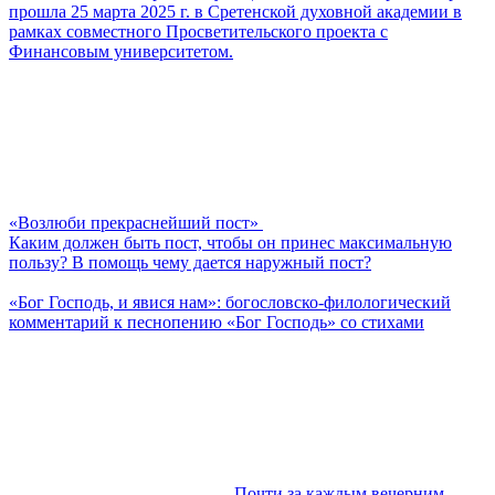
прошла 25 марта 2025 г. в Сретенской духовной академии в
рамках совместного Просветительского проекта с
Финансовым университетом.
«Возлюби прекраснейший пост»
Каким должен быть пост, чтобы он принес максимальную
пользу? В помощь чему дается наружный пост?
«Бог Господь, и явися нам»: богословско-филологический
комментарий к песнопению «Бог Господь» со стихами
Почти за каждым вечерним