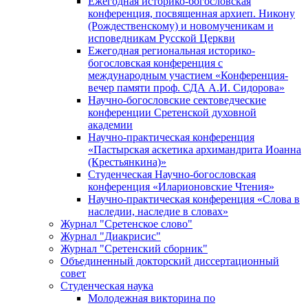
Ежегодная историко-богословская
конференция, посвященная архиеп. Никону
(Рождественскому) и новомученикам и
исповедникам Русской Церкви
Ежегодная региональная историко-
богословская конференция с
международным участием «Конференция-
вечер памяти проф. СДА А.И. Сидорова»
Научно-богословские сектоведческие
конференции Сретенской духовной
академии
Научно-практическая конференция
«Пастырская аскетика архимандрита Иоанна
(Крестьянкина)»
Студенческая Научно-богословская
конференция «Иларионовские Чтения»
Научно-практическая конференция «Cлова в
наследии, наследие в словах»
Журнал "Сретенское слово"
Журнал "Диакрисис"
Журнал "Сретенский сборник"
Объединенный докторский диссертационный
совет
Студенческая наука
Молодежная викторина по