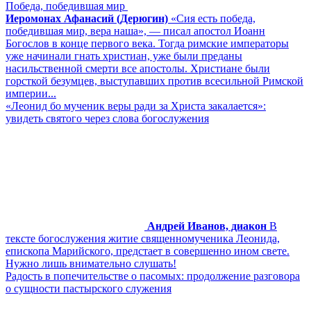
Победа, победившая мир
Иеромонах Афанасий (Дерюгин)
«Сия есть победа,
победившая мир, вера наша», — писал апостол Иоанн
Богослов в конце первого века. Тогда римские императоры
уже начинали гнать христиан, уже были преданы
насильственной смерти все апостолы. Христиане были
горсткой безумцев, выступавших против всесильной Римской
империи...
«Леонид бо мученик веры ради за Христа закалается»:
увидеть святого через слова богослужения
Андрей Иванов, диакон
В
тексте богослужения житие священномученика Леонида,
епископа Марийского, предстает в совершенно ином свете.
Нужно лишь внимательно слушать!
Радость в попечительстве о пасомых: продолжение разговора
о сущности пастырского служения