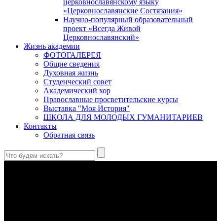
церковнославянскому языку
«Церковнославянские Состязания»
Научно-популярный образовательный
проект «Всегда Живой
Церковнославянский»
Жизнь академии
ФОТОГАЛЕРЕЯ
Общие сведения
Духовная жизнь
Студенческий совет
Академический хор
Православные просветительские курсы
Выставка "Моя История"
ШКОЛА ДЛЯ МОЛОДЫХ ГУМАНИТАРИЕВ
Контакты
Обратная связь
Святые страстотерпцы Борис и Глеб: к истории канонизации
и написания житий
Первыми русскими святыми, прославленными Церковью,
стали благоверные князья Борис и Глеб.
Праведный Феодор Ушаков: «Смерть предпочитаю я
бесчестному служению»
В Федоре Ушакове гармонично соединились железная