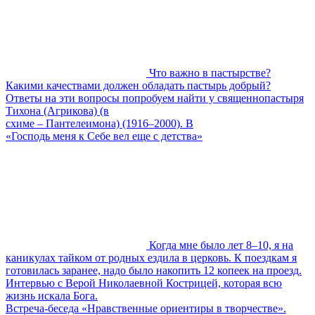
Что важно в пастырстве?
Какими качествами должен обладать пастырь добрый?
Ответы на эти вопросы попробуем найти у священнопастыря
Тихона (Агрикова) (в
схиме – Пантелеимона) (1916–2000). В
«Господь меня к Себе вел еще с детства»
Когда мне было лет 8–10, я на
каникулах тайком от родных ездила в церковь. К поездкам я
готовилась заранее, надо было накопить 12 копеек на проезд.
Интервью с Верой Николаевной Кострицей, которая всю
жизнь искала Бога.
Встреча-беседа «Нравственные ориентиры в творчестве».