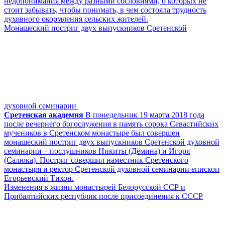
недопонимания между разными сословиями, о которых не
стоит забывать, чтобы понимать, в чем состояла трудность
духовного окормления сельских жителей.
Монашеский постриг двух выпускников Сретенской
духовной семинарии
Сретенская академия
В понедельник 19 марта 2018 года
после вечернего богослужения в память сорока Севастийских
мучеников в Сретенском монастыре был совершен
монашеский постриг двух выпускников Сретенской духовной
семинарии – послушников Никиты (Дёмина) и Игоря
(Салюка). Постриг совершил наместник Сретенского
монастыря и ректор Сретенской духовной семинарии епископ
Егорьевский Тихон.
Изменения в жизни монастырей Белорусской ССР и
Прибалтийских республик после присоединения к СССР