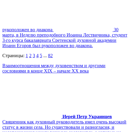
рукоположен во диакона
30
марта, в Неделю преподобного Иоанна Лествичника, студент
3-го курса бакалавриата Сретенской духовной академии
Иоанн Егоров был рукоположен во диакона.
Страницы:
1
2
3
4
5
...
82
Взаимоотношения между духовенством и другими
сословиями в конце XIX – начале XX века
Иерей Петр Украинцев
Священник как духовный руководитель имел очень высокий
статус в жизни села. Но существовали и разногласия, и