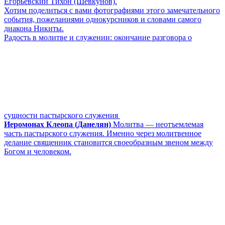
Егорьевский Тихон (Шевкунов).
Хотим поделиться с вами фотографиями этого замечательного
события, пожеланиями однокурсников и словами самого
диакона Никиты.
Радость в молитве и служении: окончание разговора о
сущности пастырского служения
Иеромонах Клеопа (Данелян)
Молитва ― неотъемлемая
часть пастырского служения. Именно через молитвенное
делание священник становится своеобразным звеном между
Богом и человеком.