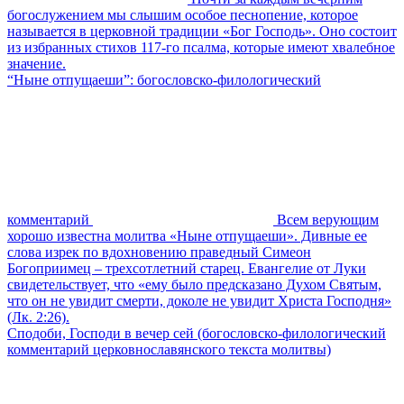
богослужением мы слышим особое песнопение, которое
называется в церковной традиции «Бог Господь». Оно состоит
из избранных стихов 117-го псалма, которые имеют хвалебное
значение.
“Ныне отпущаеши”: богословско-филологический
комментарий
Всем верующим
хорошо известна молитва «Ныне отпущаеши». Дивные ее
слова изрек по вдохновению праведный Симеон
Богоприимец – трехсотлетний старец. Евангелие от Луки
свидетельствует, что «ему было предсказано Духом Святым,
что он не увидит смерти, доколе не увидит Христа Господня»
(Лк. 2:26).
Сподоби, Господи в вечер сей (богословско-филологический
комментарий церковнославянского текста молитвы)