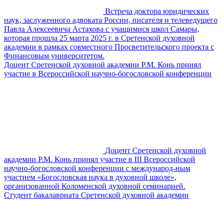
Встреча доктора юридических
наук, заслуженного адвоката России, писателя и телеведущего
Павла Алексеевича Астахова с учащимися школ Самары,
которая прошла 25 марта 2025 г. в Сретенской духовной
академии в рамках совместного Просветительского проекта с
Финансовым университетом.
Доцент Сретенской духовной академии Р.М. Конь принял
участие в Всероссийской научно-богословской конференции
Доцент Сретенской духовной
академии Р.М. Конь принял участие в III Всероссийской
научно-богословской конференции с международ-ным
участием «Богословская наука в духовной школе»,
организованной Коломенской духовной семинарией.
Студент бакалавриата Сретенской духовной академии