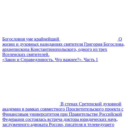
Богословия уме крайнейший
О
жизни и духовных назиданиях святителя Григория Богослова,
архиепископа Константинопольского, одного из трех
Вселенских святителей.
«Закон и Справедливость. Что важнее?». Часть 1
В стенах Сретенской духовной
академии в рамках совместного Просветительского проекта с
Финансовым университетом при Правительстве Российской
Федерации состоялась встреча доктора юридических наук,
заслуженного адвоката России, писателя и телеведущего