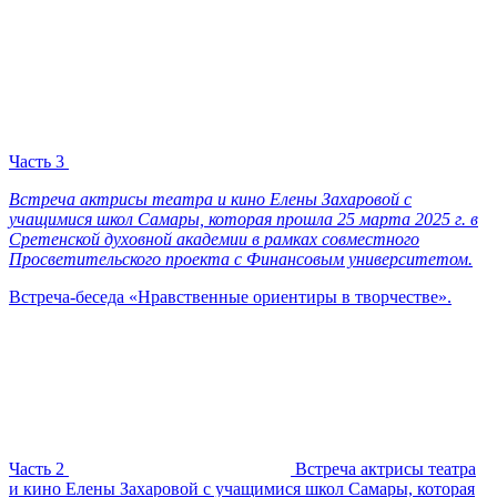
Часть 3
Встреча актрисы театра и кино Елены Захаровой с
учащимися школ Самары, которая прошла 25 марта 2025 г. в
Сретенской духовной академии в рамках совместного
Просветительского проекта с Финансовым университетом.
Встреча-беседа «Нравственные ориентиры в творчестве».
Часть 2
Встреча актрисы театра
и кино Елены Захаровой с учащимися школ Самары, которая