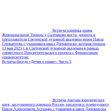
Встреча клирика храма
Живоначальной Троицы у Салтыкова моста, доцента и
преподавателя Сретенской духовной академии иерея Павла
Сержантова с учащимися школ Дзержинска, которая прошла
13 мая 2025 г. в Сретенской духовной академии в рамках
совместного Просветительского проекта с Финансовым
университетом.
Встреча-беседа «Детям о праве». Часть 3
Встреча доктора юридических
наук, заслуженного адвоката России, писателя и телеведущего
Павла Алексеевича Астахова с учащимися школ Дзержинска,