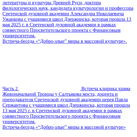
литературы и культуры Древней Руси, доктора
филологических наук, кандидата культурологии и профессора
Сретенской духовной академии Александра Николаевича
Ужанкова с учащимися школ Дзержинска, которая прошла 13
мая 2025 г. в Сретенской духовной академии в рамках
совместного Просветительского проекта с Финансовым
университетом.
Встреча-беседа «“Добро-злые” миры в массовой культуре».
Часть 2
Встреча клирика храма
Живоначальной Троицы у Салтыкова моста, доцента и
преподавателя Сретенской духовной академии иерея Павла
Сержантова с учащимися школ Дзержинска, которая прошла
13 мая 2025 г. в Сретенской духовной академии в рамках
совместного Просветительского проекта с Финансовым
университетом.
Встреча-беседа «“Добро-злые” миры в массовой культуре»