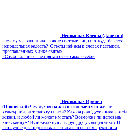
Иеромонах Клеопа (Данелян)
Почему у священников такие светлые лица и откуда берется
неподдельная радость? Ответы найдем в словах пастырей,
прославленных в лике святых.
«Самое главное – не прятаться от самого себя»
Иеромонах Ириней
(Пиковский)
Чем духовная жизнь отличается от жизни
культурной, интеллектуальной? Какова роль духовника в этой
жизни, и любой ли может им стать? Возможна ли исповедь
«по скайпу»? Исповедаются ли друг другу священники? И
что лучше для подготовки – книга с перечнем грехов или