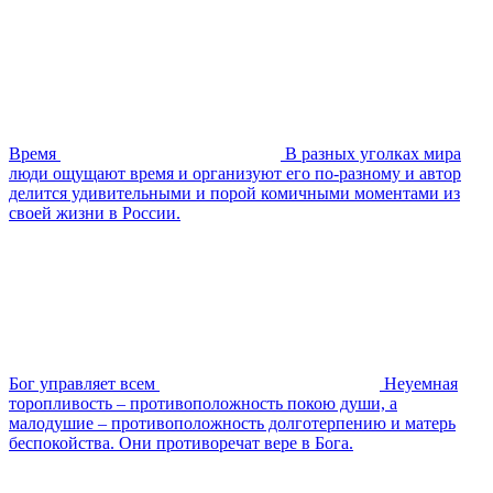
Время
В разных уголках мира
люди ощущают время и организуют его по-разному и автор
делится удивительными и порой комичными моментами из
своей жизни в России.
Бог управляет всем
Неуемная
торопливость – противоположность покою души, а
малодушие – противоположность долготерпению и матерь
беспокойства. Они противоречат вере в Бога.