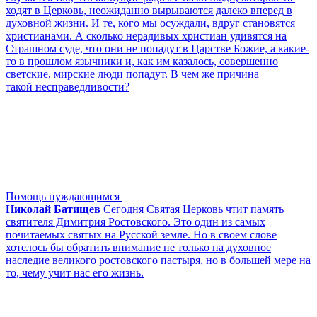
ходят в Церковь, неожиданно вырываются далеко вперед в
духовной жизни. И те, кого мы осуждали, вдруг становятся
христианами. А сколько нерадивых христиан удивятся на
Страшном суде, что они не попадут в Царстве Божие, а какие-
то в прошлом язычники и, как им казалось, совершенно
светские, мирские люди попадут. В чем же причина
такой несправедливости?
Помощь нуждающимся
Николай Батищев
Сегодня Святая Церковь чтит память
святителя Димитрия Ростовского. Это один из самых
почитаемых святых на Русской земле. Но в своем слове
хотелось бы обратить внимание не только на духовное
наследие великого ростовского пастыря, но в большей мере на
то, чему учит нас его жизнь.