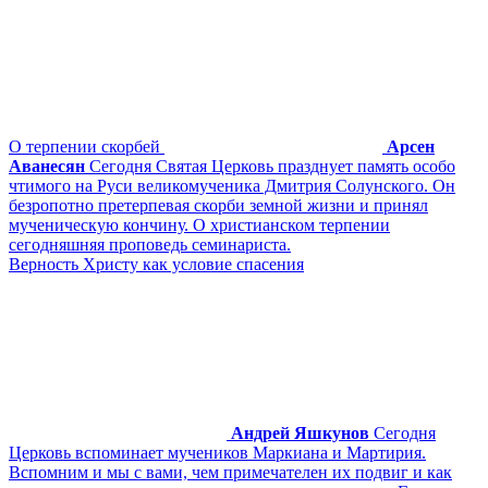
О терпении скорбей
Арсен
Аванесян
Сегодня Святая Церковь празднует память особо
чтимого на Руси великомученика Дмитрия Солунского. Он
безропотно претерпевая скорби земной жизни и принял
мученическую кончину. О христианском терпении
сегодняшняя проповедь семинариста.
Верность Христу как условие спасения
Андрей Яшкунов
Сегодня
Церковь вспоминает мучеников Маркиана и Мартирия.
Вспомним и мы с вами, чем примечателен их подвиг и как