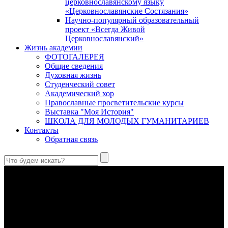
церковнославянскому языку
«Церковнославянские Состязания»
Научно-популярный образовательный
проект «Всегда Живой
Церковнославянский»
Жизнь академии
ФОТОГАЛЕРЕЯ
Общие сведения
Духовная жизнь
Студенческий совет
Академический хор
Православные просветительские курсы
Выставка "Моя История"
ШКОЛА ДЛЯ МОЛОДЫХ ГУМАНИТАРИЕВ
Контакты
Обратная связь
Святые страстотерпцы Борис и Глеб: к истории канонизации
и написания житий
Первыми русскими святыми, прославленными Церковью,
стали благоверные князья Борис и Глеб.
Праведный Феодор Ушаков: «Смерть предпочитаю я
бесчестному служению»
В Федоре Ушакове гармонично соединились железная