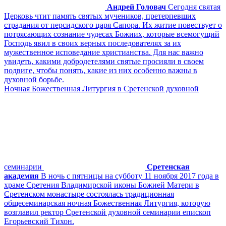
Андрей Головач
Сегодня святая
Церковь чтит память святых мучеников, претерпевших
страдания от персидского царя Сапора. Их житие повествует о
потрясающих сознание чудесах Божиих, которые всемогущий
Господь явил в своих верных последователях за их
мужественное исповедание христианства. Для нас важно
увидеть, какими добродетелями святые просияли в своем
подвиге, чтобы понять, какие из них особенно важны в
духовной борьбе.
Ночная Божественная Литургия в Сретенской духовной
семинарии
Сретенская
академия
В ночь с пятницы на субботу 11 ноября 2017 года в
храме Сретения Владимирской иконы Божией Матери в
Сретенском монастыре состоялась традиционная
общесеминарская ночная Божественная Литургия, которую
возглавил ректор Сретенской духовной семинарии епископ
Егорьевский Тихон.