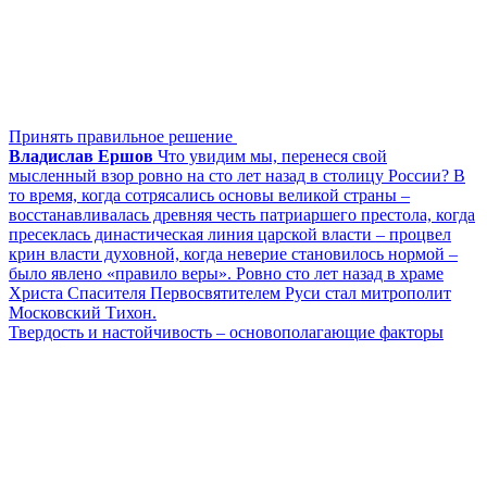
Принять правильное решение
Владислав Ершов
Что увидим мы, перенеся свой
мысленный взор ровно на сто лет назад в столицу России? В
то время, когда сотрясались основы великой страны –
восстанавливалась древняя честь патриаршего престола, когда
пресеклась династическая линия царской власти – процвел
крин власти духовной, когда неверие становилось нормой –
было явлено «правило веры». Ровно сто лет назад в храме
Христа Спасителя Первосвятителем Руси стал митрополит
Московский Тихон.
Твердость и настойчивость – основополагающие факторы