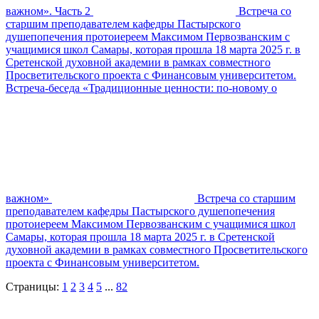
важном». Часть 2
Встреча со
старшим преподавателем кафедры Пастырского
душепопечения протоиереем Максимом Первозванским с
учащимися школ Самары, которая прошла 18 марта 2025 г. в
Сретенской духовной академии в рамках совместного
Просветительского проекта с Финансовым университетом.
Встреча-беседа «Традиционные ценности: по-новому о
важном»
Встреча со старшим
преподавателем кафедры Пастырского душепопечения
протоиереем Максимом Первозванским с учащимися школ
Самары, которая прошла 18 марта 2025 г. в Сретенской
духовной академии в рамках совместного Просветительского
проекта с Финансовым университетом.
Страницы:
1
2
3
4
5
...
82