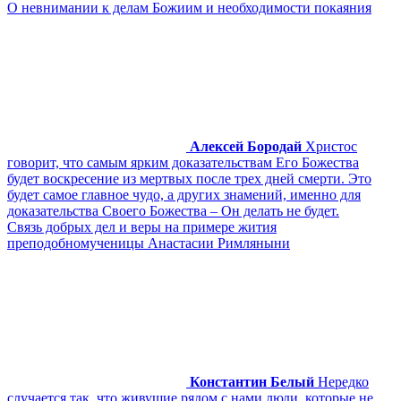
О невнимании к делам Божиим и необходимости покаяния
Алексей Бородай
Христос
говорит, что самым ярким доказательствам Его Божества
будет воскресение из мертвых после трех дней смерти. Это
будет самое главное чудо, а других знамений, именно для
доказательства Своего Божества – Он делать не будет.
Связь добрых дел и веры на примере жития
преподобномученицы Анастасии Римляныни
Константин Белый
Нередко
случается так, что живущие рядом с нами люди, которые не