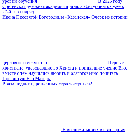
уровни обучения
В 2025 году
Сретенская духовная академия приняла абитуриентов уже в
27-й раз подряд.
Икона Пресвятой Богородицы «Казанская» Очерк из истории
церковного искусства
Первые
христиане, уверовавшие во Христа и принявшие учение Его,
вместе с тем научились любить и благоговейно почитать
Пречистую Его Матерь.
В чем подвиг царственных страстотерпцев?
В воспоминаниях в свое время