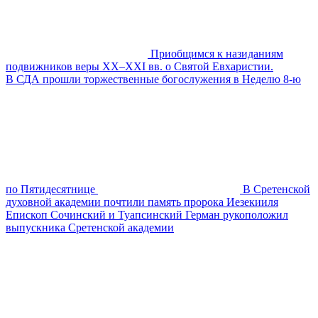
Приобщимся к назиданиям
подвижников веры XX–XXI вв. о Святой Евхаристии.
В СДА прошли торжественные богослужения в Неделю 8-ю
по Пятидесятнице
В Сретенской
духовной академии почтили память пророка Иезекииля
Епископ Сочинский и Туапсинский Герман рукоположил
выпускника Сретенской академии