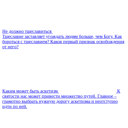
Не должно тщеславиться
Тщеславие заставляет угождать людям больше, чем Богу. Как
бороться с тщеславием? Каков первый признак освобождения
от него?
Каким может быть аскетизм
К
святости нас может привести множество путей. Главное –
грамотно выбрать нужную дорогу аскетизма и неотступно
идти по ней.