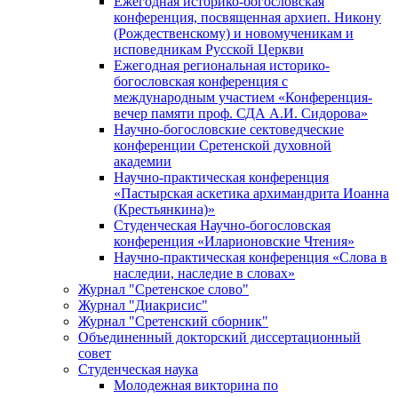
Ежегодная историко-богословская
конференция, посвященная архиеп. Никону
(Рождественскому) и новомученикам и
исповедникам Русской Церкви
Ежегодная региональная историко-
богословская конференция с
международным участием «Конференция-
вечер памяти проф. СДА А.И. Сидорова»
Научно-богословские сектоведческие
конференции Сретенской духовной
академии
Научно-практическая конференция
«Пастырская аскетика архимандрита Иоанна
(Крестьянкина)»
Студенческая Научно-богословская
конференция «Иларионовские Чтения»
Научно-практическая конференция «Cлова в
наследии, наследие в словах»
Журнал "Сретенское слово"
Журнал "Диакрисис"
Журнал "Сретенский сборник"
Объединенный докторский диссертационный
совет
Студенческая наука
Молодежная викторина по