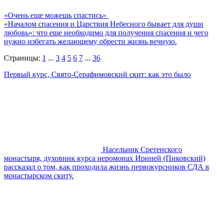
«Очень еще можешь спастись»
«Началом спасения и Царствия Небесного бывает для души
любовь»: что еще необходимо для получения спасения и чего
нужно избегать желающему обрести жизнь вечную.
Страницы:
1
...
3
4
5
6
7
...
36
Первый курс, Свято-Серафимовский скит: как это было
Насельник Сретенского
монастыря, духовник курса иеромонах Ириней (Пиковский)
рассказал о том, как проходила жизнь первокурсников СДА в
монастырском скиту.