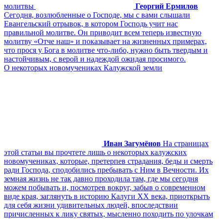
молитвы
Георгий Ермилов
Сегодня, возлюбленные о Господе, мы с вами слышали
Евангельский отрывок, в котором Господь учит нас
правильной молитве. Он приводит всем теперь известную
молитву «Отче наш» и показывает на жизненных примерах,
что прося у Бога в молитве что-либо, нужно быть твердым и
настойчивым, с верой и надеждой ожидая просимого.
О некоторых новомучениках Калужской земли
Иван Загумёнов
На страницах
этой статьи вы прочтете лишь о некоторых калужских
новомучениках, которые, претерпев страдания, беды и смерть
ради Господа, сподобились пребывать с Ним в Вечности. Их
земная жизнь не так давно проходила там, где мы сегодня
можем побывать и, посмотрев вокруг, забыв о современном
виде края, заглянуть в историю Калуги XX века, приоткрыть
для себя жизни удивительных людей, впоследствии
причисленных к лику святых, мысленно походить по улочкам