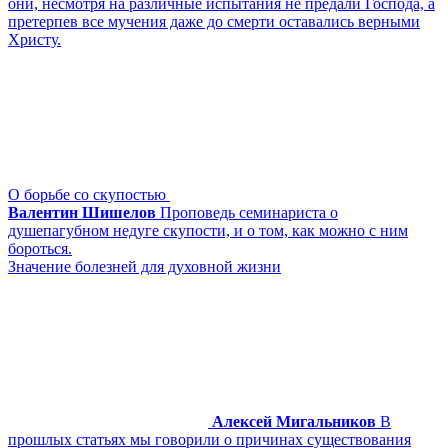
они, несмотря на различные испытания не предали Господа, а
претерпев все мучения даже до смерти оставались верными
Христу.
О борьбе со скупостью
Валентин Шишелов
Проповедь семинариста о
душепагубном недуге скупости, и о том, как можно с ним
бороться.
Значение болезней для духовной жизни
Алексей Мигальников
В
прошлых статьях мы говорили о причинах существования