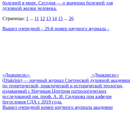
болезней в мире. Сегодня — о значении болезней для
духовной жизни человека.
Страницы:
1
...
11
12
13
14
15
...
26
Вышел очередной – 29-й номер научного журнала –
«Диакрисис»
«Диакрисис»
(Diakrisis) — научный журнал Сретенской духовной академии
по теоретической, практической и исторической теологии,
издаваемый с Научным Центром патрологических
исследований им. проф. А. И. Сидорова при кафедре
богословия СДА с 2019 года.
Вышел очередной номер научного журнала академии