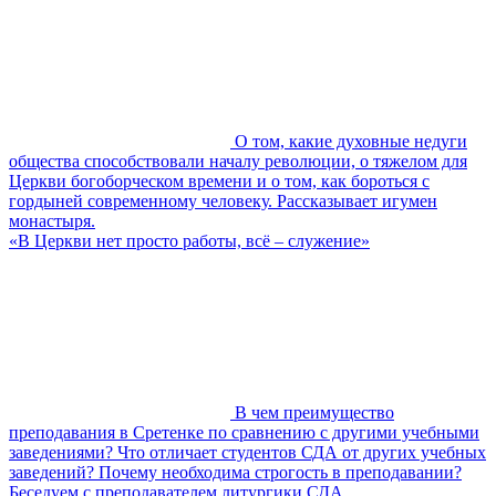
О том, какие духовные недуги
общества способствовали началу революции, о тяжелом для
Церкви богоборческом времени и о том, как бороться с
гордыней современному человеку. Рассказывает игумен
монастыря.
«В Церкви нет просто работы, всё – служение»
В чем преимущество
преподавания в Сретенке по сравнению с другими учебными
заведениями? Что отличает студентов СДА от других учебных
заведений? Почему необходима строгость в преподавании?
Беседуем с преподавателем литургики СДА.