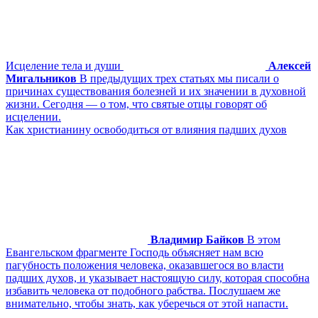
Исцеление тела и души
Алексей
Мигальников
В предыдущих трех статьях мы писали о
причинах существования болезней и их значении в духовной
жизни. Сегодня — о том, что святые отцы говорят об
исцелении.
Как христианину освободиться от влияния падших духов
Владимир Байков
В этом
Евангельском фрагменте Господь объясняет нам всю
пагубность положения человека, оказавшегося во власти
падших духов, и указывает настоящую силу, которая способна
избавить человека от подобного рабства. Послушаем же
внимательно, чтобы знать, как уберечься от этой напасти.