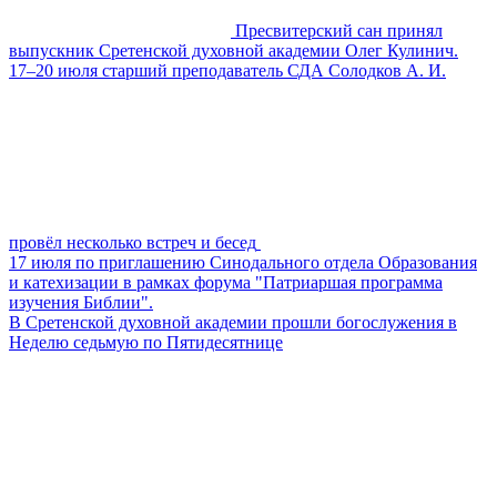
Пресвитерский сан принял
выпускник Сретенской духовной академии Олег Кулинич.
17–20 июля старший преподаватель СДА Солодков А. И.
провёл несколько встреч и бесед
17 июля по приглашению Синодального отдела Образования
и катехизации в рамках форума "Патриаршая программа
изучения Библии".
В Сретенской духовной академии прошли богослужения в
Неделю седьмую по Пятидесятнице