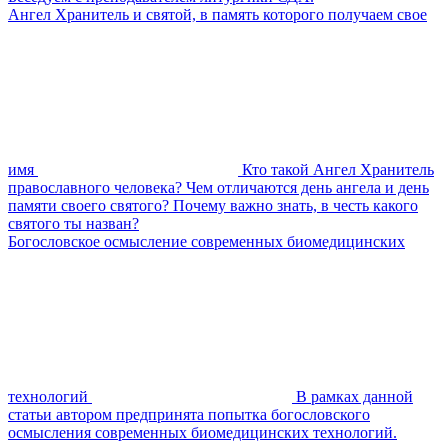
Ангел Хранитель и святой, в память которого получаем свое
имя
Кто такой Ангел Хранитель
православного человека? Чем отличаются день ангела и день
памяти своего святого? Почему важно знать, в честь какого
святого ты назван?
Богословское осмысление современных биомедицинских
технологий
В рамках данной
статьи автором предпринята попытка богословского
осмысления современных биомедицинских технологий.