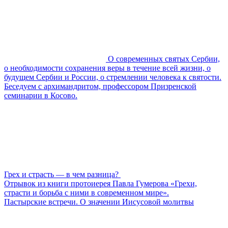
О современных святых Сербии,
о необходимости сохранения веры в течение всей жизни, о
будущем Сербии и России, о стремлении человека к святости.
Беседуем с архимандритом, профессором Призренской
семинарии в Косово.
Грех и страсть — в чем разница?
Отрывок из книги протоиерея Павла Гумерова «Грехи,
страсти и борьба с ними в современном мире».
Пастырские встречи. О значении Иисусовой молитвы