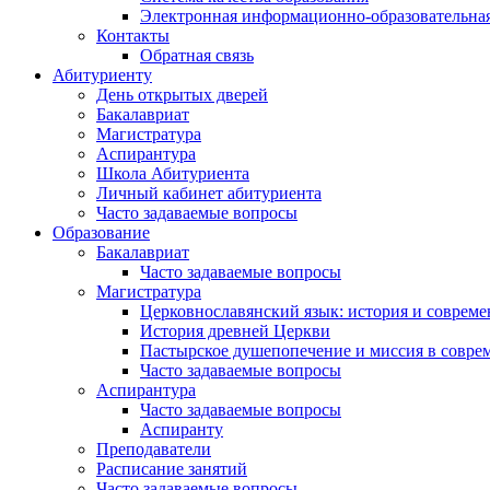
Электронная информационно-образовательная
Контакты
Обратная связь
Абитуриенту
День открытых дверей
Бакалавриат
Магистратура
Аспирантура
Школа Абитуриента
Личный кабинет абитуриента
Часто задаваемые вопросы
Образование
Бакалавриат
Часто задаваемые вопросы
Магистратура
Церковнославянский язык: история и совреме
История древней Церкви
Пастырское душепопечение и миссия в совре
Часто задаваемые вопросы
Аспирантура
Часто задаваемые вопросы
Аспиранту
Преподаватели
Расписание занятий
Часто задаваемые вопросы