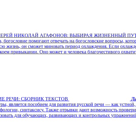
ИЕРЕЙ НИКОЛАЙ АГАФОНОВ: ВЫБИРАЯ ЖИЗНЕННЫЙ ПУ
, богословие помогают отвечать на богословские вопросы, кото
 всю жизнь, он сможет миновать период охлаждения. Если охлаж
екоем привыкании. Оно может и человека благочестивого охвати
Е РЕЧИ: СБОРНИК ТЕКСТОВ
Л
ры, является пособием для развития русской речи — как устной
рфологии, синтаксису. Также отрывки дают возможность прове
льзовать для обучающих, развивающих и контрольных упражнени