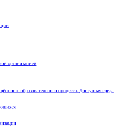
ации
ной организацией
щённость образовательного процесса. Доступная среда
ающихся
анизации