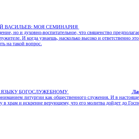
Й ВАСИЛЬЕВ: МОЯ СЕМИНАРИЯ
дение, но и духовно-воспитательное, что священство предполаг
жителе. И когда узнаешь, насколько высоко и ответственно это 
ть на такой вопрос.
Я ЯЗЫКУ БОГОСЛУЖЕБНОМУ
Ла
ониманием литургии как общественного служения. И в настоящее
му в храм и искренне верующему, что его молитва дойдет до Го