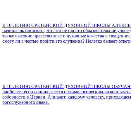
К 10-ЛЕТИЮ СРЕТЕНСКОЙ ДУХОВНОЙ ШКОЛЫ АЛЕКСЕ
начинаешь понимать, что это не просто образовательное учреж
также высокие нравственные и духовные качества в священнослу
смогу ли с честью пройти это служение? Нелегко бывает ответи
К 10-ЛЕТИЮ СРЕТЕНСКОЙ ДУХОВНОЙ ШКОЛЫ ОБУЧА
наиболее тесно соприкасается с этимологическим, исконным п
соборности в Церкви. А значит, каждому человеку, приходяще
богослужебного языка.