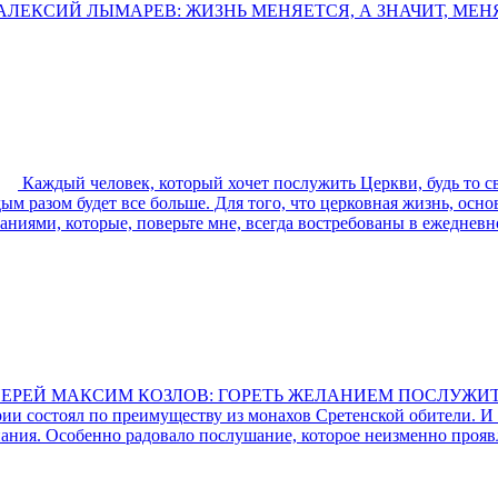
ЛЕКСИЙ ЛЫМАРЕВ: ЖИЗНЬ МЕНЯЕТСЯ, А ЗНАЧИТ, МЕНЯ
Каждый человек, который хочет послужить Церкви, будь то с
ждым разом будет все больше. Для того, что церковная жизнь, ос
иями, которые, поверьте мне, всегда востребованы в ежедневн
ЕРЕЙ МАКСИМ КОЗЛОВ: ГОРЕТЬ ЖЕЛАНИЕМ ПОСЛУЖИТ
и состоял по преимуществу из монахов Сретенской обители. И 
нания. Особенно радовало послушание, которое неизменно проя