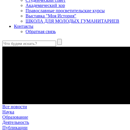
Студенческий совет
Академический хор
Православные просветительские курсы
Выставка "Моя История"
ШКОЛА ДЛЯ МОЛОДЫХ ГУМАНИТАРИЕВ
Контакты
Обратная связь
В Сретенской духовной академии совершили богослужения в Н
Святой великомученик и целитель Пантелеимон – один из сам
телесных недугов.
Преодоление «пяти разделений»
В осуществлении человеком своего предназначения прп. Макс
Антропология свт. Феофана Затворника как альтернатива проек
Стратегия человека исихастского в статье впервые представлен
Первый воскресный эксапостиларий: Богословско-филологиче
Первый воскресный эксапостиларий, входящий в цикл Октоиха
Святые страстотерпцы Борис и Глеб: к истории канонизации и
Первыми русскими святыми, прославленными Церковью, стали 
Все новости
Наука
Образование
Деятельность
Публикации