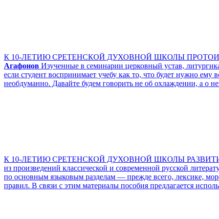
К 10-ЛЕТИЮ СРЕТЕНСКОЙ ДУХОВНОЙ ШКОЛЫ ПРОТО
Агафонов
Изученные в семинарии церковный устав, литургика
если студент воспринимает учебу как то, что будет нужно ему
необдуманно. Давайте будем говорить не об охлаждении, а о н
К 10-ЛЕТИЮ СРЕТЕНСКОЙ ДУХОВНОЙ ШКОЛЫ РАЗВИТИ
из произведений классической и современной русской литерату
по основным языковым разделам — прежде всего, лексике, мо
правил. В связи с этим материалы пособия предлагается испо