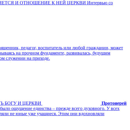
ЕТСЯ И ОТНОШЕНИЕ К НЕЙ ЦЕРКВИ Интервью со
вященник, педагог, воспитатель или любой гражданин, может
новываясь на прочном фундаменте, развивалась, будущим
ом служении на приходе.
Ь БОГУ И ЦЕРКВИ
Протоиерей
было ощущение единства – прежде всего духовного. У всех
вляли не юные уже учащиеся. Этим они вдохновляли