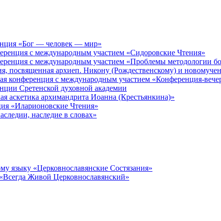
енция «Бог — человек — мир»
ференция с международным участием «Сидоровские Чтения»
ференция с международным участием «Проблемы методологии бо
ия, посвященная архиеп. Никону (Рождественскому) и новомуче
кая конференция с международным участием «Конференция-вече
енции Сретенской духовной академии
ая аскетика архимандрита Иоанна (Крестьянкина)»
ция «Иларионовские Чтения»
аследии, наследие в словах»
му языку «Церковнославянские Состязания»
 «Всегда Живой Церковнославянский»