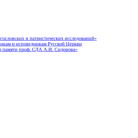
гословских и патристических исследований»
никам и исповедникам Русской Церкви
р памяти проф. СДА А.И. Сидорова»