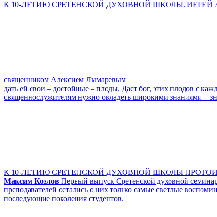
К 10-ЛЕТИЮ СРЕТЕНСКОЙ ДУХОВНОЙ ШКОЛЫ. ИЕРЕЙ А
священником Алексием Лымаревым
дать ей свои – достойные – плоды. Даст бог, этих плодов с ка
священнослужителям нужно овладеть широкими знаниями – знан
К 10-ЛЕТИЮ СРЕТЕНСКОЙ ДУХОВНОЙ ШКОЛЫ ПРОТОИ
Максим Козлов
Первый выпуск Сретенской духовной семинари
преподавателей остались о них только самые светлые воспоми
последующие поколения студентов.