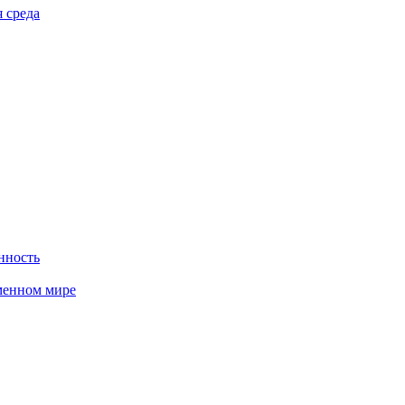
 среда
нность
менном мире