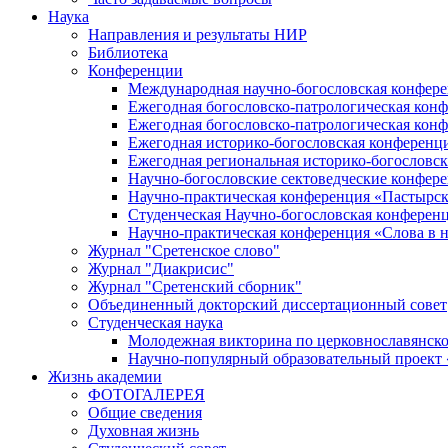
Наука
Направления и результаты НИР
Библиотека
Конференции
Международная научно-богословская конфер
Ежегодная богословско-патрологическая кон
Ежегодная богословско-патрологическая кон
Ежегодная историко-богословская конференц
Ежегодная региональная историко-богословс
Научно-богословские сектоведческие конфер
Научно-практическая конференция «Пастырск
Студенческая Научно-богословская конферен
Научно-практическая конференция «Cлова в н
Журнал "Сретенское слово"
Журнал "Диакрисис"
Журнал "Сретенский сборник"
Объединенный докторский диссертационный совет
Студенческая наука
Молодежная викторина по церковнославянско
Научно-популярный образовательный проект
Жизнь академии
ФОТОГАЛЕРЕЯ
Общие сведения
Духовная жизнь