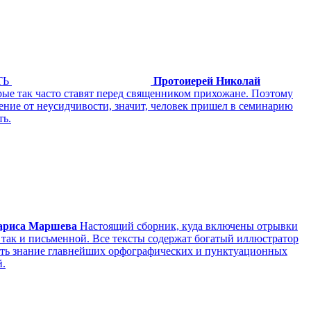
ТЬ
Протоиерей Николай
рые так часто ставят перед священником прихожане. Поэтому
дение от неусидчивости, значит, человек пришел в семинарию
ть.
ариса Маршева
Настоящий сборник, куда включены отрывки
, так и письменной. Все тексты содержат богатый иллюстратор
рить знание главнейших орфографических и пунктуационных
й.