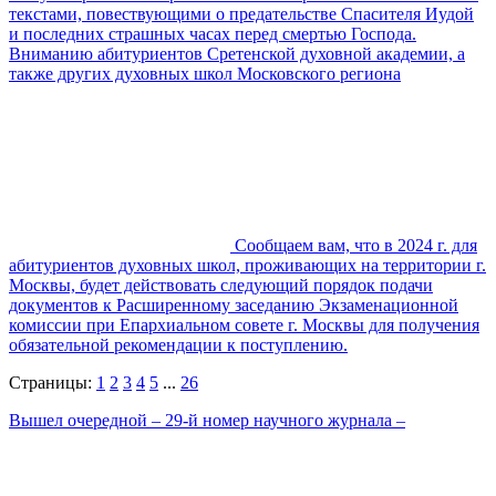
текстами, повествующими о предательстве Спасителя Иудой
и последних страшных часах перед смертью Господа.
Вниманию абитуриентов Сретенской духовной академии, а
также других духовных школ Московского региона
Сообщаем вам, что в 2024 г. для
абитуриентов духовных школ, проживающих на территории г.
Москвы, будет действовать следующий порядок подачи
документов к Расширенному заседанию Экзаменационной
комиссии при Епархиальном совете г. Москвы для получения
обязательной рекомендации к поступлению.
Страницы:
1
2
3
4
5
...
26
Вышел очередной – 29-й номер научного журнала –