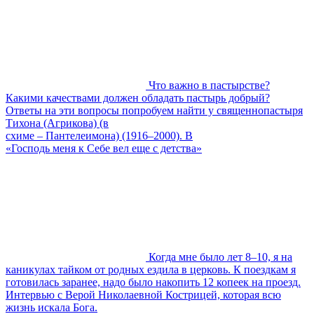
Что важно в пастырстве?
Какими качествами должен обладать пастырь добрый?
Ответы на эти вопросы попробуем найти у священнопастыря
Тихона (Агрикова) (в
схиме – Пантелеимона) (1916–2000). В
«Господь меня к Себе вел еще с детства»
Когда мне было лет 8–10, я на
каникулах тайком от родных ездила в церковь. К поездкам я
готовилась заранее, надо было накопить 12 копеек на проезд.
Интервью с Верой Николаевной Кострицей, которая всю
жизнь искала Бога.