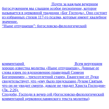
Почти за каждым вечерним
богослужением мы слышим особое песнопение, которое
называется в церковной традиции «Бог Господь». Оно состоит
из избранных стихов 117-го псалма, которые имеют хвалебное
значение.
“Ныне отпущаеши”: богословско-филологический
комментарий
Всем верующим
хорошо известна молитва «Ныне отпущаеши». Дивные ее
слова изрек по вдохновению праведный Симеон
Богоприимец – трехсотлетний старец. Евангелие от Луки
свидетельствует, что «ему было предсказано Духом Святым,
что он не увидит смерти, доколе не увидит Христа Господня»
(Лк. 2:26).
Сподоби, Господи в вечер сей (богословско-филологический
комментарий церковнославянского текста молитвы)