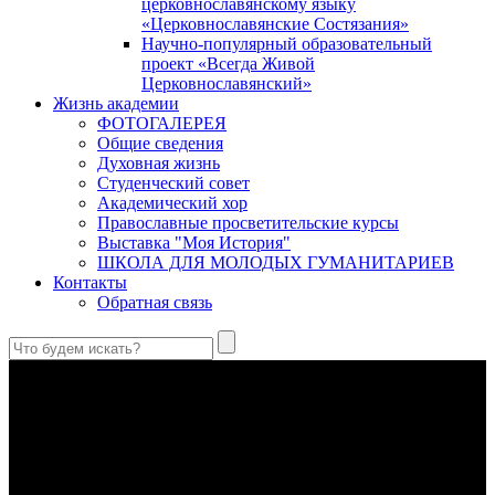
церковнославянскому языку
«Церковнославянские Состязания»
Научно-популярный образовательный
проект «Всегда Живой
Церковнославянский»
Жизнь академии
ФОТОГАЛЕРЕЯ
Общие сведения
Духовная жизнь
Студенческий совет
Академический хор
Православные просветительские курсы
Выставка "Моя История"
ШКОЛА ДЛЯ МОЛОДЫХ ГУМАНИТАРИЕВ
Контакты
Обратная связь
Праведный Феодор Ушаков: «Смерть предпочитаю я
бесчестному служению»
В Федоре Ушакове гармонично соединились железная
дисциплина корабельного командира, гениальный
стратегический дар флотоводца, жертвенное милосердие
благотворителя и кротость истинного молитвенника.
Этимология имени Исидора Севильского и передача греко-