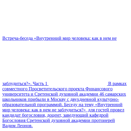
Встреча-беседа «Внутренний мир человека: как в нем не
заблудиться?». Часть 1
В рамках
совместного Просветительского проекта Финансового
университета и Сретенской духовной академии 46 самарских
школьников прибыли в Москву с двухдневной культурно-
образовательной программой. Беседу на тему «Внутренний
мир человека: как в нем не заблудиться?» для гостей провел
кандидат богословия, доцент, заведующий кафедрой
Богословия Сретенской духовной академии протоиерей
Вадим Леонов.