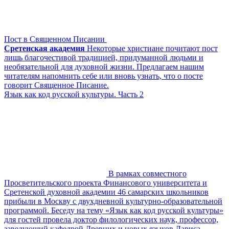
Пост в Священном Писании
Сретенская академия
Некоторые христиане почитают пост
лишь благочестивой традицией, придуманной людьми и
необязательной для духовной жизни. Предлагаем нашим
читателям напомнить себе или вновь узнать, что о посте
говорит Священное Писание.
Язык как код русской культуры. Часть 2
В рамках совместного
Просветительского проекта Финансового университета и
Сретенской духовной академии 46 самарских школьников
прибыли в Москву с двухдневной культурно-образовательной
программой. Беседу на тему «Язык как код русской культуры»
для гостей провела доктор филологических наук, профессор,
заведующий кафедрой Древних и новых языков Лариса