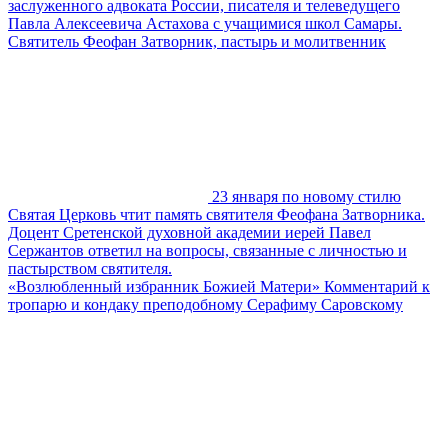
заслуженного адвоката России, писателя и телеведущего
Павла Алексеевича Астахова с учащимися школ Самары.
Святитель Феофан Затворник, пастырь и молитвенник
23 января по новому стилю
Святая Церковь чтит память святителя Феофана Затворника.
Доцент Сретенской духовной академии иерей Павел
Сержантов ответил на вопросы, связанные с личностью и
пастырством святителя.
«Возлюбленный избранник Божией Матери» Комментарий к
тропарю и кондаку преподобному Серафиму Саровскому