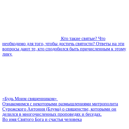
Кто такие святые? Что
необходимо для того, чтобы достичь святости? Ответы на эти
вопросы дают те, кто сподобился быть причисленным к этому
лику.
«Будь Моим священником»
Ознакомимся с некоторыми размышлениями митрополита
Сурожского Антония (Блума) о священстве, которыми он
делился в многочисленных проповедях и беседах.
Во имя Святого Бога и счастья человека