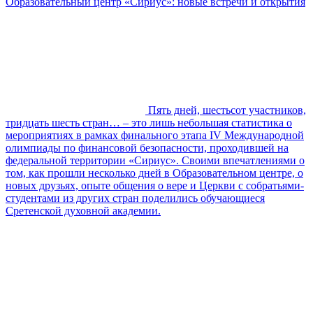
Образовательный центр «Сириус»: новые встречи и открытия
Пять дней, шестьсот участников,
тридцать шесть стран… – это лишь небольшая статистика о
мероприятиях в рамках финального этапа IV Международной
олимпиады по финансовой безопасности, проходившей на
федеральной территории «Сириус». Своими впечатлениями о
том, как прошли несколько дней в Образовательном центре, о
новых друзьях, опыте общения о вере и Церкви с собратьями-
студентами из других стран поделились обучающиеся
Сретенской духовной академии.