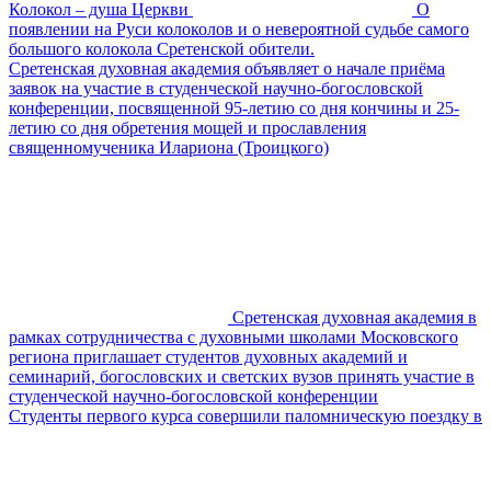
Колокол – душа Церкви
О
появлении на Руси колоколов и о невероятной судьбе самого
большого колокола Сретенской обители.
Сретенская духовная академия объявляет о начале приёма
заявок на участие в студенческой научно-богословской
конференции, посвященной 95-летию со дня кончины и 25-
летию со дня обретения мощей и прославления
священномученика Илариона (Троицкого)
Сретенская духовная академия в
рамках сотрудничества с духовными школами Московского
региона приглашает студентов духовных академий и
семинарий, богословских и светских вузов принять участие в
студенческой научно-богословской конференции
Студенты первого курса совершили паломническую поездку в