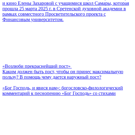
и кино Елены Захаровой с учащимися школ Самары, которая
прошла 25 марта 2025 г. в Сретенской духовной академии в
рамках совместного Просветительского проекта с
Финансовым университетом.
«Возлюби прекраснейший пост»
Каким должен быть пост, чтобы он принес максимальную
пользу? В помощь чему дается наружный пост?
«Бог Господь, и явися нам»: богословско-филологический
комментарий к песнопению «Бог Господь» со стихами