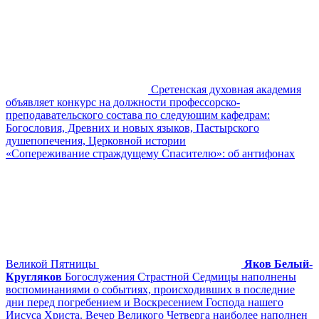
Сретенская духовная академия
объявляет конкурс на должности профессорско-
преподавательского состава по следующим кафедрам:
Богословия, Древних и новых языков, Пастырского
душепопечения, Церковной истории
«Сопереживание страждущему Спасителю»: об антифонах
Великой Пятницы
Яков Белый-
Кругляков
Богослужения Страстной Седмицы наполнены
воспоминаниями о событиях, происходивших в последние
дни перед погребением и Воскресением Господа нашего
Иисуса Христа. Вечер Великого Четверга наиболее наполнен