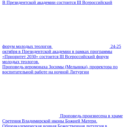
В Президентской академии состоится III Всероссийский
форум молодых теологов
24-25
октября в Президентской академии в рамках программы
«Приоритет 2030» состоится III Всероссийский форум
молодых теологов.
Проповедь иеромонаха Зосимы (Мельника), проректора по
воспитательной работе на ночной Литургии
Проповедь произнесена в храме
Сретения Владимирской иконы Божией Матери.
Общеакадемическая ночная Божественная литургия в