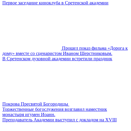
Первое заседание киноклуба в Сретенской академии
Прошел показ фильма «Дорога к
дому» вместе со сценаристом Иваном Шерстниковым.
В Сретенском духовной академии встретили праздник
Покрова Пресвятой Богородицы
Торжественные богослужения возглавил наместник
монастыря игумен Иоанн.
Преподаватель Академии выступил с докладом на XVIII