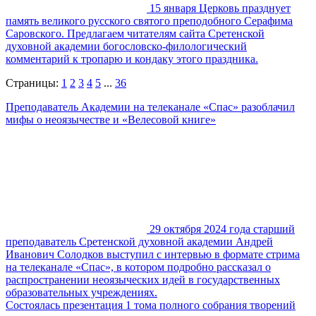
15 января Церковь празднует
память великого русского святого преподобного Серафима
Саровского. Предлагаем читателям сайта Сретенской
духовной академии богословско-филологический
комментарий к тропарю и кондаку этого праздника.
Страницы:
1
2
3
4
5
...
36
Преподаватель Академии на телеканале «Спас» разоблачил
мифы о неоязычестве и «Велесовой книге»
29 октября 2024 года старший
преподаватель Сретенской духовной академии Андрей
Иванович Солодков выступил с интервью в формате стрима
на телеканале «Спас», в котором подробно рассказал о
распространении неоязыческих идей в государственных
образовательных учреждениях.
Состоялась презентация 1 тома полного собрания творений