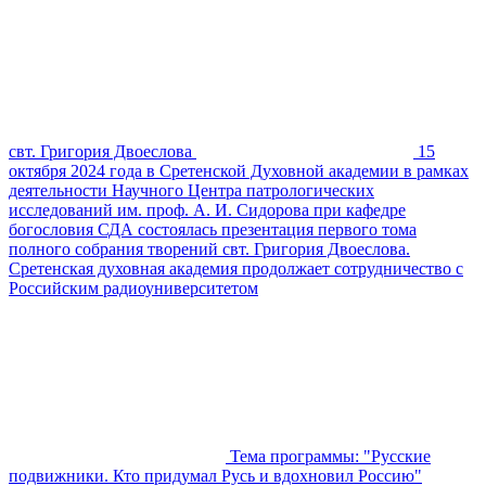
свт. Григория Двоеслова
15
октября 2024 года в Сретенской Духовной академии в рамках
деятельности Научного Центра патрологических
исследований им. проф. А. И. Сидорова при кафедре
богословия СДА состоялась презентация первого тома
полного собрания творений свт. Григория Двоеслова.
Сретенская духовная академия продолжает сотрудничество с
Российским радиоуниверситетом
Тема программы: "Русские
подвижники. Кто придумал Русь и вдохновил Россию"