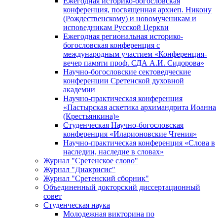
Ежегодная историко-богословская
конференция, посвященная архиеп. Никону
(Рождественскому) и новомученикам и
исповедникам Русской Церкви
Ежегодная региональная историко-
богословская конференция с
международным участием «Конференция-
вечер памяти проф. СДА А.И. Сидорова»
Научно-богословские сектоведческие
конференции Сретенской духовной
академии
Научно-практическая конференция
«Пастырская аскетика архимандрита Иоанна
(Крестьянкина)»
Студенческая Научно-богословская
конференция «Иларионовские Чтения»
Научно-практическая конференция «Cлова в
наследии, наследие в словах»
Журнал "Сретенское слово"
Журнал "Диакрисис"
Журнал "Сретенский сборник"
Объединенный докторский диссертационный
совет
Студенческая наука
Молодежная викторина по