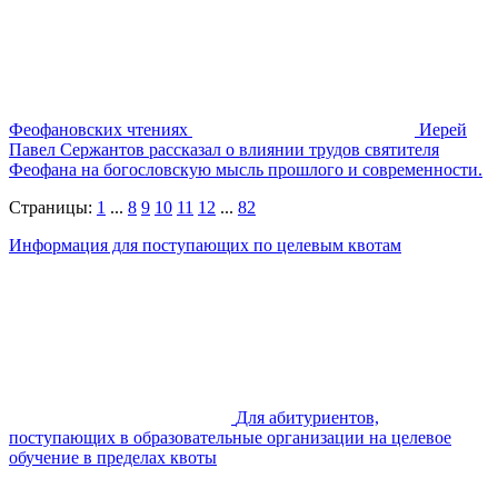
Феофановских чтениях
Иерей
Павел Сержантов рассказал о влиянии трудов святителя
Феофана на богословскую мысль прошлого и современности.
Страницы:
1
...
8
9
10
11
12
...
82
Информация для поступающих по целевым квотам
Для абитуриентов,
поступающих в образовательные организации на целевое
обучение в пределах квоты