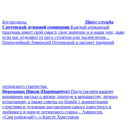
Богородицы
Пресс-служба
Сретенской духовной семинарии
Каждый церковный
праздник имеет свой смысл, свое значение и в наши дни, даже
если нас отделяют от него столетия или тысячелетия…
Преподобный Амвросий Оптинский и расцвет традиций
оптинского старчества
Иеромонах Никон (Париманчук)
Представляем вашему
вниманию рассказ о жизни, приходе к монашеству, личных
испытаниях, а также советы по борьбе с конкретными
страстями и духовные наставления самого известного и
любимого в народе оптинского старца – Амвросия.
«Сим побеждай!»: о Кресте Христовом