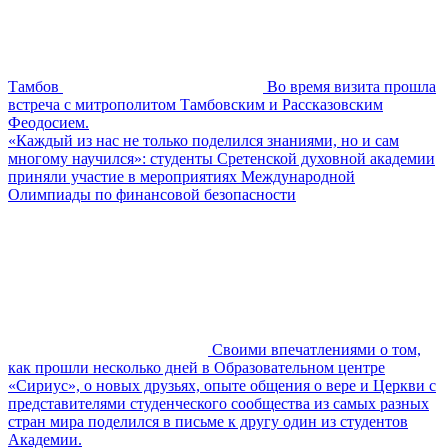
Тамбов
Во время визита прошла
встреча с митрополитом Тамбовским и Рассказовским
Феодосием.
«Каждый из нас не только поделился знаниями, но и сам
многому научился»: студенты Сретенской духовной академии
приняли участие в мероприятиях Международной
Олимпиады по финансовой безопасности
Своими впечатлениями о том,
как прошли несколько дней в Образовательном центре
«Сириус», о новых друзьях, опыте общения о вере и Церкви с
представителями студенческого сообщества из самых разных
стран мира поделился в письме к другу один из студентов
Академии.