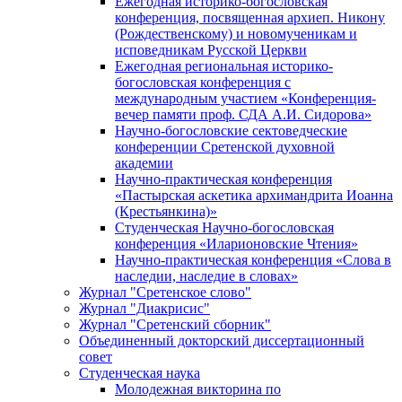
Ежегодная историко-богословская
конференция, посвященная архиеп. Никону
(Рождественскому) и новомученикам и
исповедникам Русской Церкви
Ежегодная региональная историко-
богословская конференция с
международным участием «Конференция-
вечер памяти проф. СДА А.И. Сидорова»
Научно-богословские сектоведческие
конференции Сретенской духовной
академии
Научно-практическая конференция
«Пастырская аскетика архимандрита Иоанна
(Крестьянкина)»
Студенческая Научно-богословская
конференция «Иларионовские Чтения»
Научно-практическая конференция «Cлова в
наследии, наследие в словах»
Журнал "Сретенское слово"
Журнал "Диакрисис"
Журнал "Сретенский сборник"
Объединенный докторский диссертационный
совет
Студенческая наука
Молодежная викторина по