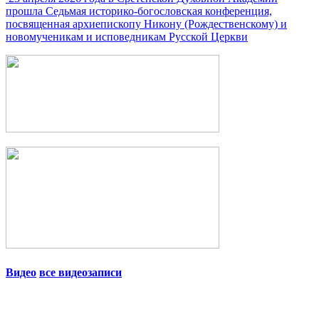
прошла Седьмая историко-богословская конференция,
посвященная архиепископу Никону (Рождественскому) и
новомученикам и исповедникам Русской Церкви
Видео
все видеозаписи