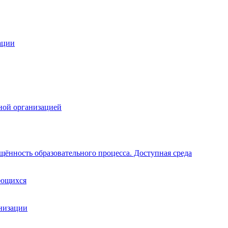
ации
ной организацией
щённость образовательного процесса. Доступная среда
ающихся
анизации