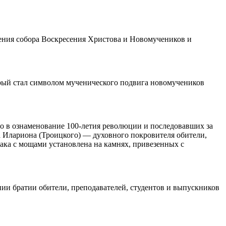
ения собора Воскресения Христова и Новомучеников и
орый стал символом мученического подвига новомучеников
то в ознаменование 100-летия революции и последовавших за
 Илариона (Троицкого) — духовного покровителя обители,
ака с мощами установлена на камнях, привезенных с
и братии обители, преподавателей, студентов и выпускников