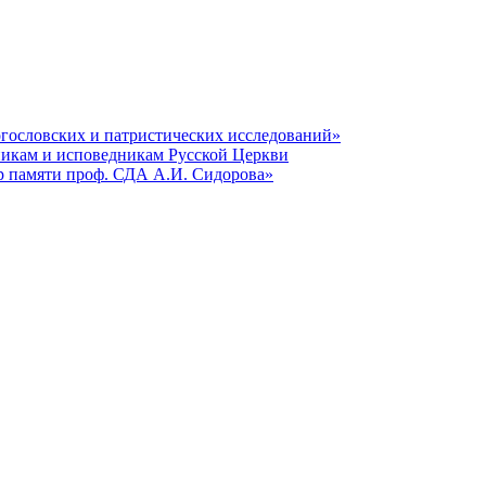
гословских и патристических исследований»
никам и исповедникам Русской Церкви
р памяти проф. СДА А.И. Сидорова»