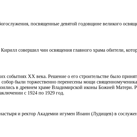
богослужения, посвященные девятой годовщине великого освящ
и Кирилл совершил чин освящения главного храма обители, кот
ких событиях XX века. Решение о его строительстве было приня
й собор были торжественно перенесены мощи священномученика
покоились в древнем храме Владимирской иконы Божией Матери. Р
аключении с 1924 по 1929 год.
астыря и ректор Академии игумен Иоанн (Лудищев) в сослужени