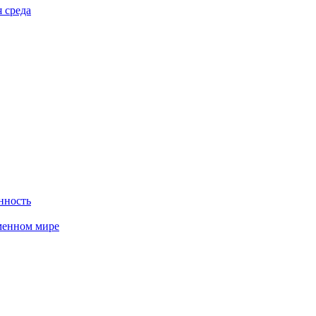
 среда
нность
менном мире