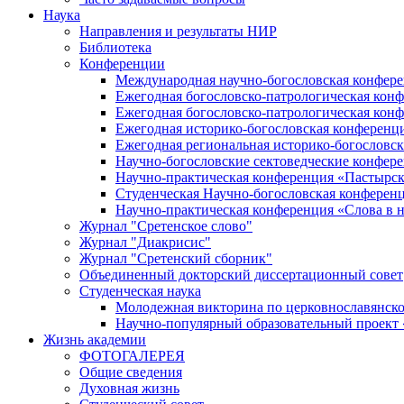
Наука
Направления и результаты НИР
Библиотека
Конференции
Международная научно-богословская конфер
Ежегодная богословско-патрологическая кон
Ежегодная богословско-патрологическая кон
Ежегодная историко-богословская конференц
Ежегодная региональная историко-богословс
Научно-богословские сектоведческие конфер
Научно-практическая конференция «Пастырск
Студенческая Научно-богословская конферен
Научно-практическая конференция «Cлова в н
Журнал "Сретенское слово"
Журнал "Диакрисис"
Журнал "Сретенский сборник"
Объединенный докторский диссертационный совет
Студенческая наука
Молодежная викторина по церковнославянско
Научно-популярный образовательный проект
Жизнь академии
ФОТОГАЛЕРЕЯ
Общие сведения
Духовная жизнь