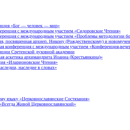
енция «Бог — человек — мир»
ференция с международным участием «Сидоровские Чтения»
ференция с международным участием «Проблемы методологии бо
ия, посвященная архиеп. Никону (Рождественскому) и новомуче
кая конференция с международным участием «Конференция-вече
енции Сретенской духовной академии
ая аскетика архимандрита Иоанна (Крестьянкина)»
ция «Иларионовские Чтения»
аследии, наследие в словах»
му языку «Церковнославянские Состязания»
 «Всегда Живой Церковнославянский»