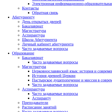
Электронная информационно-образовательная
Контакты
Обратная связь
Абитуриенту
День открытых дверей
Бакалавриат
Магистратура
Аспирантура
Школа Абитуриента
Личный кабинет абитуриента
Часто задаваемые вопросы
Образование
Бакалавриат
Часто задаваемые вопросы
Магистратура
Церковнославянский язык: история и совреме
История древней Церкви
Пастырское душепопечение и миссия в совре
Часто задаваемые вопросы
Аспирантура
Часто задаваемые вопросы
Аспиранту
Преподаватели
Расписание занятий
Часто задаваемые вопросы