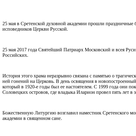
25 мая в Сретенской духовной академии прошли праздничные 
исповедников Церкви Русской.
25 мая 2017 года Святейший Патриарх Московский и всея Рус
Российских.
История этого храма неразрывно связана с памятью о трагичес
ней гонений на Церковь. В день освящения в новопостроенны
который в 1920-е годы был ее настоятелем. С 1999 года они 
Соловецких островов, где владыка Иларион провел пять лет в з
Божественную Литургию возглавил наместник Сретенского мон
академии в священном сане.