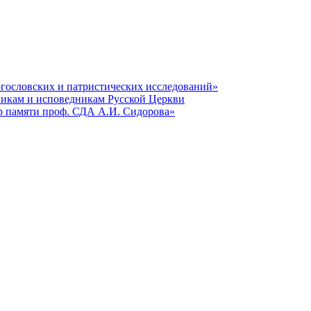
гословских и патристических исследований»
никам и исповедникам Русской Церкви
р памяти проф. СДА А.И. Сидорова»