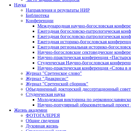
Наука
Направления и результаты НИР
Библиотека
Конференции
Международная научно-богословская конфер
Ежегодная богословско-патрологическая кон
Ежегодная богословско-патрологическая кон
Ежегодная историко-богословская конференц
Ежегодная региональная историко-богословс
Научно-богословские сектоведческие конфер
Научно-практическая конференция «Пастырск
Студенческая Научно-богословская конферен
Научно-практическая конференция «Cлова в н
Журнал "Сретенское слово"
Журнал "Диакрисис"
Журнал "Сретенский сборник"
Объединенный докторский диссертационный совет
Студенческая наука
Молодежная викторина по церковнославянско
Научно-популярный образовательный проект
Жизнь академии
ФОТОГАЛЕРЕЯ
Общие сведения
Духовная жизнь