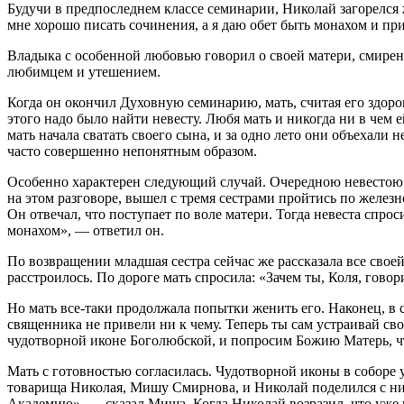
Будучи в предпоследнем классе семинарии, Николай загорелся 
мне хорошо писать сочинения, а я даю обет быть монахом и пр
Владыка с особенной любовью говорил о своей матери, смирен
любимцем и утешением.
Когда он окончил Духовную семинарию, мать, считая его здоро
этого надо было найти невесту. Любя мать и никогда ни в чем 
мать начала сватать своего сына, и за одно лето они объехали 
часто совершенно непонятным образом.
Особенно характерен следующий случай. Очередною невестою б
на этом разговоре, вышел с тремя сестрами пройтись по желез
Он отвечал, что поступает по воле матери. Тогда невеста спро
монахом», — ответил он.
По возвращении младшая сестра сейчас же рассказала все своей
расстроилось. По дороге мать спросила: «Зачем ты, Коля, гово
Но мать все-таки продолжала попытки женить его. Наконец, в с
священника не привели ни к чему. Теперь ты сам устраивай сво
чудотворной иконе Боголюбской, и попросим Божию Матерь, ч
Мать с готовностью согласилась. Чудотворной иконы в соборе у
товарища Николая, Мишу Смирнова, и Николай поделился с ним 
Академию», — сказал Миша. Когда Николай возразил, что уже 