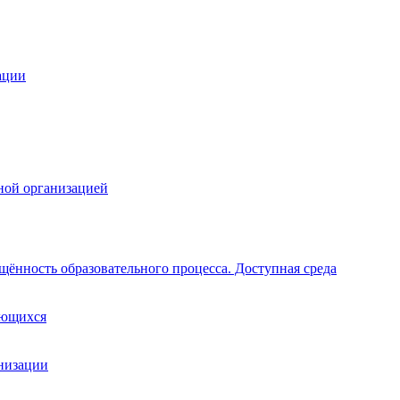
ации
ной организацией
щённость образовательного процесса. Доступная среда
ающихся
анизации