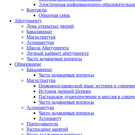
Электронная информационно-образовательная
Контакты
Обратная связь
Абитуриенту
День открытых дверей
Бакалавриат
Магистратура
Аспирантура
Школа Абитуриента
Личный кабинет абитуриента
Часто задаваемые вопросы
Образование
Бакалавриат
Часто задаваемые вопросы
Магистратура
Церковнославянский язык: история и совреме
История древней Церкви
Пастырское душепопечение и миссия в совре
Часто задаваемые вопросы
Аспирантура
Часто задаваемые вопросы
Аспиранту
Преподаватели
Расписание занятий
Часто задаваемые вопросы