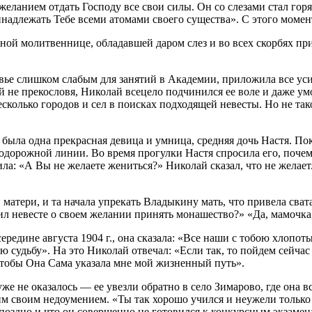
желанием отдать Господу все свои силы. Он со слезами стал гор
инадлежать Тебе всеми атомами своего существа». С этого моме
ной молитвеннице, обладавшей даром слез и во всех скорбях пр
вье слишком слабым для занятий в Академии, приложила все усил
ей не прекословя, Николай всецело подчинился ее воле и даже у
несколько городов и сел в поисках подходящей невесты. Но не та
ыла одна прекрасная девица и умница, средняя дочь Настя. Пок
нодорожной линии. Во время прогулки Настя спросила его, почем
сила: «А Вы не желаете жениться?» Николай сказал, что не жела
 матери, и та начала упрекать Владыкину мать, что привела сват
рил невесте о своем желании принять монашество?» «Да, мамочка,
ередине августа 1904 г., она сказала: «Все наши с тобою хлопо
ю судьбу». На это Николай отвечал: «Если так, то пойдем сейча
тобы Она Сама указала мне мой жизненный путь».
же не оказалось — ее увезли обратно в село Зимарово, где она в
своим недоумением. «Ты так хорошо учился и неужели только дл
поздно и что он совершенно не готовился к конкурсным экзаме