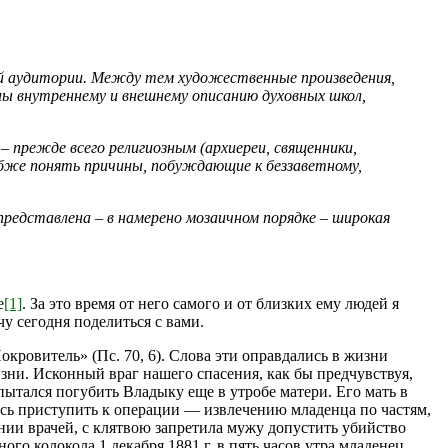
ей аудитории. Между тем художественные произведения,
ны внутреннему и внешнему описанию духовных школ,
прежде всего религиозным (архиереи, священники,
убже понять причины, побуждающие к беззаветному,
редставлена – в намерено мозаичном порядке – широкая
е
[1]
. За это время от него самого и от близких ему людей я
у сегодня поделиться с вами.
кровитель» (Пс. 70, 6). Слова эти оправдались в жизни
зни. Исконный враг нашего спасения, как бы предчувствуя,
ытался погубить Владыку еще в утробе матери. Его мать в
ось приступить к операции — извлечению младенца по частям,
ении врачей, с клятвою запретила мужу допустить убийство
го колокола 1 декабря 1881 г. в пять часов утра младенец