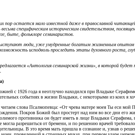
 сих пор остается мало известной даже в православной читающ
сь весьма специфическим историческим свидетельством, посвяще
уге, быте, фольклоре семинаристов.
выступают люди, уже умудренные богатым жизненным опытом – 
 возможность исподволь проследить этапы духовного роста, гл
едлагается «Антология семинарской жизни», в которой будет п
.
а)
ожией с 1926 года я неотлучно находился при Владыке Серафим
тельных событиях в жизни Владыки, с некоторыми из коих я хоч
итаем слова Псалмопевца: «От чрева матере моея Ты еси мой По
ождения. Покров Божий был простерт над ним во все дни его жи
олимого противника он будет иметь в лице Владыки Серафима, п
е могла разрешиться от бремени, и по решению врачей требовал
ительницы. В это время мать пришла в сознание и, узнав о реш
 ночи, проведенной в страшных муках, при первом ударе церковно