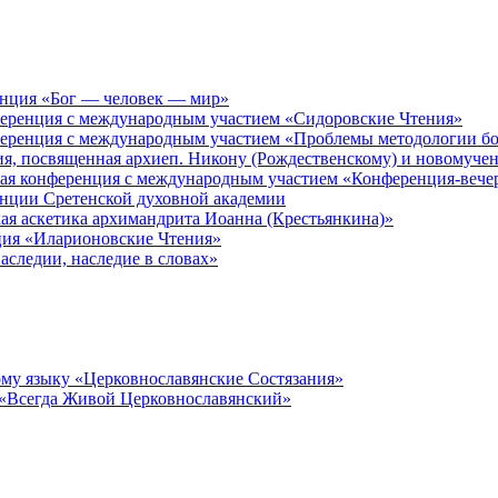
енция «Бог — человек — мир»
ференция с международным участием «Сидоровские Чтения»
ференция с международным участием «Проблемы методологии бо
ия, посвященная архиеп. Никону (Рождественскому) и новомуче
кая конференция с международным участием «Конференция-вече
енции Сретенской духовной академии
ая аскетика архимандрита Иоанна (Крестьянкина)»
ция «Иларионовские Чтения»
аследии, наследие в словах»
му языку «Церковнославянские Состязания»
 «Всегда Живой Церковнославянский»