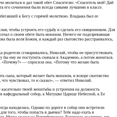
ячо молиться и дал такой обет Спасителю: «Спаситель мой! Дай
нта его сочинения были всегда самыми лучшими в классе.
ибегавшей к Богу с горячей молитвою. Владыка был ее
ия, чтобы устроить его судьбу и сделать его священником. Для
молчал о своем обете быть монахом. Ничего не подозревавшая
кова была воля Божия, и каждый раз сватовство расстраивалось,
а родители сговаривались, Николай, чтобы не присутствовать
у бы ему не поступить сначала в Академию, а потом жениться.
ет. «Почему?» — спросила она. «Потому что желаю быть
ать сына, который желает быть монахом, и вскоре сватовство
 что чувствовал, то и сказал», — ответил Николай.
ты касательно твоей женитьбы и устроения на должность
с в кафедральный собор, к Матушке Царице Небесной, к Ее
сегда находилась. Однако по дороге в собор они встретили
я того, чтобы попасть в дьячки? Тебе надо ехать в
нам, Миша указал на Петербургскую Духовную академию, где