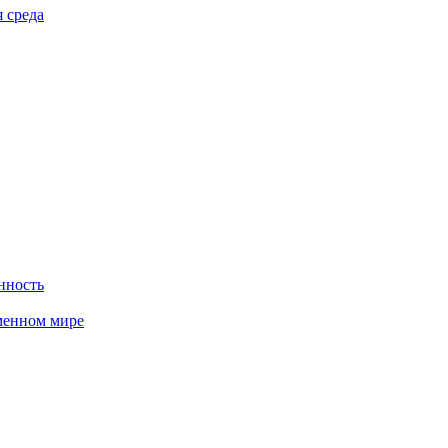
 среда
нность
менном мире