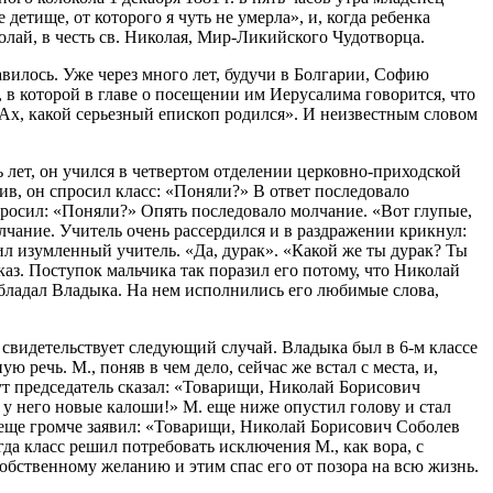
детище, от которого я чуть не умерла», и, когда ребенка
олай, в честь св. Николая, Мир-Ликийского Чудотворца.
авилось. Уже через много лет, будучи в Болгарии, Софию
в которой в главе о посещении им Иерусалима говорится, что
: «Ах, какой серьезный епископ родился». И неизвестным словом
 лет, он учился в четвертом отделении церковно-приходской
в, он спросил класс: «Поняли?» В ответ последовало
просил: «Поняли?» Опять последовало молчание. «Вот глупые,
лчание. Учитель очень рассердился и в раздражении крикнул:
сил изумленный учитель. «Да, дурак». «Какой же ты дурак? Ты
каз. Поступок мальчика так поразил его потому, что Николай
обладал Владыка. На нем исполнились его любимые слова,
 свидетельствует следующий случай. Владыка был в 6-м классе
 речь. М., поняв в чем дело, сейчас же встал с места, и,
 Тут председатель сказал: «Товарищи, Николай Борисович
ал у него новые калоши!» М. еще ниже опустил голову и стал
ель еще громче заявил: «Товарищи, Николай Борисович Соболев
гда класс решил потребовать исключения М., как вора, с
обственному желанию и этим спас его от позора на всю жизнь.