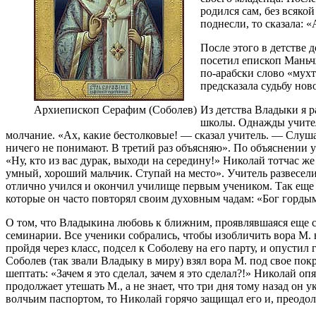
родился сам, без всяко
поднесли, то сказала: 
После этого в детстве 
посетил епископ Маньч
по-арабски слово «мухт
предсказала судьбу но
Архиепископ Серафим (Соболев)
Из детства Владыки я р
школы. Однажды учитель
молчание. «Ах, какие бестолковые! — сказал учитель. — Слуша
ничего не понимают. В третий раз объясняю». По объяснении у
«Ну, кто из вас дурак, выходи на середину!» Николай тотчас ж
умный, хороший мальчик. Ступай на место». Учитель развеселил
отлично учился и окончил училище первым учеником. Так еще 
которые он часто повторял своим духовным чадам: «Бог гордым
О том, что Владыкина любовь к ближним, проявлявшаяся еще с 
семинарии. Все ученики собрались, чтобы изобличить вора М. в 
пройдя через класс, подсел к Соболеву на его парту, и опустил
Соболев (так звали Владыку в миру) взял вора М. под свое покр
шептать: «Зачем я это сделал, зачем я это сделал?!» Николай о
продолжает утешать М., а не знает, что три дня тому назад он 
волчьим паспортом, то Николай горячо защищал его и, преодол