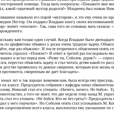
й посторонней помощи. Тогда мать попросила: «Покажите мне мое 
«Ах, какой серьезный мухтар родился!» Младенец был назван Ник
домашние называли его порой «мухтаром», и это ему очень не нр
журии Нестор. Он подарил Владыке книгу своих воспоминаний, 
ар» значит «епископ». Так, сама того не сознавая, мать сказала
ворожденного.
асскажу вам только один случай. Когда Владыке было двенадцать
 по арифметике объявил у доски очень трудную задачу. Объясни
йте, еще раз объясню». И после вторичного объяснения опять с
читель спросил: «Поняли?» В ответ в третий раз последовало мо
е вышел и встал перед ним. «Разве ты, Соболев, дурак?» — спро
ся, перестал объяснять задачу и стал читать детям какой-то расс
в детстве проявилось то дивное смирение, которым всю жизнь 
 противится, смиренным же дает благодать».
юных лет и так хорошо знакомая нам, была всегда ему присуща,
их классе. Председатель собрания с кафедры начал обвинительную
 голову. Николай стал его утешать: «Ничего, ничего. Не бойся».
овительство, а того не знает, что две недели тому назад М. укр
пять стал его утешать: «Не бойся. Кто не без греха?» Председат
украл у него перчатки». Но Соболев опять стал успокаивать М. Ко
ев сопротивление всего класса, выхлопотал ему увольнение по с