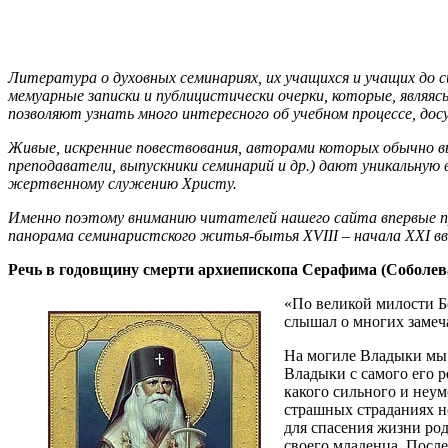
Литература о духовных семинариях, их учащихся и учащих до
мемуарные записки и публицистически очерки, которые, являя
позволяют узнать много интересного об учебном процессе, дос
Живые, искренние повествования, авторами которых обычно 
преподаватели, выпускники семинарий и др.) дают уникальную
жертвенному служению Христу.
Именно поэтому вниманию читателей нашего сайта впервые пр
панорама семинаристского житья-бытья XVIII – начала XXI вв
Речь в годовщину смерти архиепископа Серафима (Соболев
«По великой милости Б
слышал о многих замеча
На могиле Владыки мы ч
Владыки с самого его р
какого сильного и неум
страшных страданиях н
для спасения жизни род
своего младенца. После