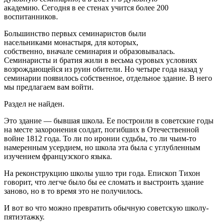
академию. Сегодня в ее стенах учится более 200
воспитанников.
Большинство первых семинаристов были
насельниками монастыря, для которых,
собственно, вначале семинария и образовывалась.
Семинаристы и братия жили в весьма суровых условиях
возрождающейся из руин обители. Но четыре года назад у
семинарии появилось собственное, отдельное здание. В него
мы предлагаем вам войти.
Раздел не найден.
Это здание — бывшая школа. Ее построили в советские годы
на месте захоронения солдат, погибших в Отечественной
войне 1812 года. То ли по иронии судьбы, то ли чьим-то
намеренным усердием, но школа эта была с углубленным
изучением французского языка.
На реконструкцию школы ушло три года. Епископ Тихон
говорит, что легче было бы ее сломать и выстроить здание
заново, но в то время это не получилось.
И вот во что можно превратить обычную советскую школу-
пятиэтажку.