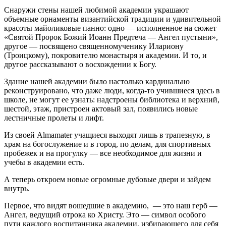
Снаружи стены нашей любимой академии украшают
объемные орнаменты византийской традиции и удивительной
красоты майоликовые панно: одно — исполненное на сюжет
«Святой Пророк Божий Иоанн Предтеча — Ангел пустыни»,
другое — посвящено священномученику Илариону
(Троицкому), покровителю монастыря и академии. И то, и
другое рассказывают о восхождении к Богу.
Здание нашей академии было настолько кардинально
реконструировано, что даже люди, когда-то учившиеся здесь в
школе, не могут ее узнать: надстроены библиотека и верхний,
шестой, этаж, пристроен актовый зал, появились новые
лестничные пролеты и лифт.
Из своей Almamater учащиеся выходят лишь в трапезную, в
храм на богослужение и в город, по делам, для спортивных
пробежек и на прогулку — все необходимое для жизни и
учебы в академии есть.
А теперь откроем новые огромные дубовые двери и зайдем
внутрь.
Первое, что видят вошедшие в академию, — это наш герб —
Ангел, ведущий отрока ко Христу. Это — символ особого
пути каждого воспитанника академии, избирающего для себя