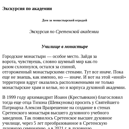
Экскурсия по академии
Дом за монастырской оградой
Экскурсия по Сретенской академии
Училище в монастыре
Городские монастыри — особое место. Зайдя за
ворота, чувствуешь, словно шумный мир как-то
разом схлопнулся, остался за спиной,
отгороженный монастырскими стенами. Тут все иначе. Пока
еще не знаешь, как именно, но — иначе. И вот на этой «иной»
территории вдруг оказались расположенными не только
монастырские храм и кельи, но и корпуса духовной академии.
В 1999 году архимандрит Иоанн (Крестьянкин) благословил
тогда еще отца Тихона (Шевкунова) просить у Святейшего
Патриарха Алексия IIразрешение на создание в стенах
Сретенского монастыря высшего духовного учебного
заведения. Так появилось Сретенское высшее духовное
училище, через 5 лет преобразованное в Сретенскую
духовную семинарию, а в 2021 г. в духовную