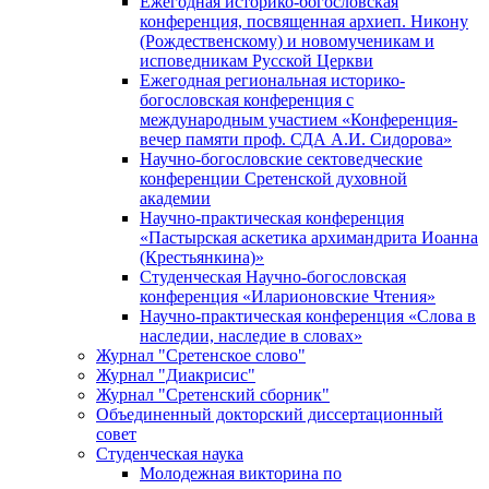
Ежегодная историко-богословская
конференция, посвященная архиеп. Никону
(Рождественскому) и новомученикам и
исповедникам Русской Церкви
Ежегодная региональная историко-
богословская конференция с
международным участием «Конференция-
вечер памяти проф. СДА А.И. Сидорова»
Научно-богословские сектоведческие
конференции Сретенской духовной
академии
Научно-практическая конференция
«Пастырская аскетика архимандрита Иоанна
(Крестьянкина)»
Студенческая Научно-богословская
конференция «Иларионовские Чтения»
Научно-практическая конференция «Cлова в
наследии, наследие в словах»
Журнал "Сретенское слово"
Журнал "Диакрисис"
Журнал "Сретенский сборник"
Объединенный докторский диссертационный
совет
Студенческая наука
Молодежная викторина по