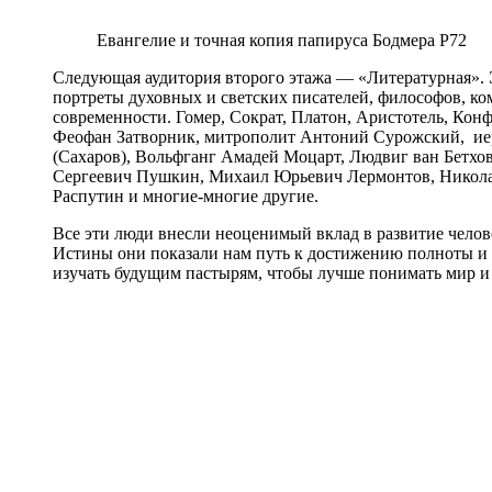
Евангелие и точная копия папируса Бодмера P72
Следующая аудитория второго этажа — «Литературная». 
портреты духовных и светских писателей, философов, ко
современности. Гомер, Сократ, Платон, Аристотель, Конф
Феофан Затворник, митрополит Антоний Сурожский, ие
(Сахаров), Вольфганг Амадей Моцарт, Людвиг ван Бетхо
Сергеевич Пушкин, Михаил Юрьевич Лермонтов, Николай
Распутин и многие-многие другие.
Все эти люди внесли неоценимый вклад в развитие чело
Истины они показали нам путь к достижению полноты и 
изучать будущим пастырям, чтобы лучше понимать мир и