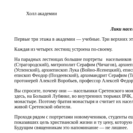
Холл академии
Лики насе
Первые три этажа в академии — учебные. Три верхних эт
Каждая из четырех лестниц устроена по-своему.
На парадных лестницах большие портреты насельников 
(Страгородский), митрополит Серафим (Чичагов), архие
(Успенский), архиепископ Лука (Войно-Ясенецкий), епи
епископ Феодор (Поздеевский), архимандрит Серафим (Т
протоиерей Алексей Воробьев, профессор Алексей Федор
Вы спросите, почему они — насельники Сретенского мон
здесь, на Большой Лубянке, во внутренних тюрьмах ВЧК
монастыре. Поэтому братия монастыря и считает их насел
живой Сретенской обители.
Проходя рядом с портретами новомучеников, студенты ещ
показавших цель христианской жизни и ту цену, которую 
Будущим священникам это напоминание — не лишнее.