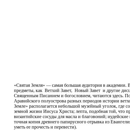
«Святая Земля» — самая большая аудитория в академии. В
предметы, как Ветхий Завет, Новый Завет и другие дис
Священным Писанием и богословием, читаются здесь. П
Аравийского полуострова разных периодов истории ветх
Земле» располагается небольшой музейный уголок, где с
земной жизни Иисуса Христа; лепта, подобная той, что 
византийские сосуды для масла и благовоний; иудейски
точная копия древнего папирусного отрывка из Евангели
уметь ее прочесть и перевести).