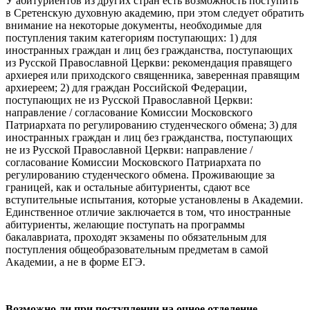
У абитуриентов из других стран есть возможность поступить
в Сретенскую духовную академию, при этом следует обратить
внимание на некоторые документы, необходимые для
поступления таким категориям поступающих: 1) для
иностранных граждан и лиц без гражданства, поступающих
из Русской Православной Церкви: рекомендация правящего
архиерея или приходского священника, заверенная правящим
архиереем; 2) для граждан Российской Федерации,
поступающих не из Русской Православной Церкви:
направление / согласование Комиссии Московского
Патриархата по регулированию студенческого обмена; 3) для
иностранных граждан и лиц без гражданства, поступающих
не из Русской Православной Церкви: направление /
согласование Комиссии Московского Патриархата по
регулированию студенческого обмена. Проживающие за
границей, как и остальные абитуриенты, сдают все
вступительные испытания, которые установлены в Академии.
Единственное отличие заключается в том, что иностранные
абитуриенты, желающие поступать на программы
бакалавриата, проходят экзамены по обязательным для
поступления общеобразовательным предметам в самой
Академии, а не в форме ЕГЭ.
Возможно ли при поступлении на очное отделение