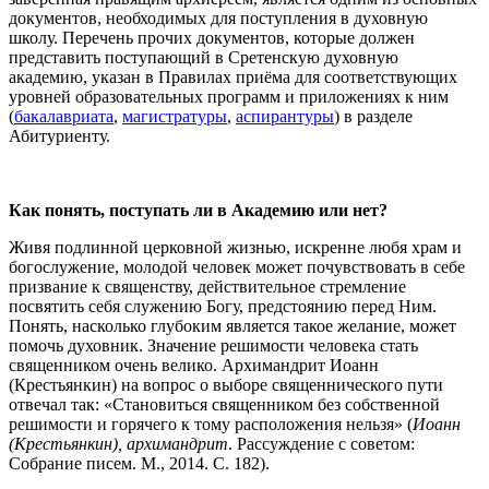
документов, необходимых для поступления в духовную
школу. Перечень прочих документов, которые должен
представить поступающий в Сретенскую духовную
академию, указан в Правилах приёма для соответствующих
уровней образовательных программ и приложениях к ним
(
бакалавриата
,
магистратуры
,
аспирантуры
) в разделе
Абитуриенту.
Как понять, поступать ли в Академию или нет?
Живя подлинной церковной жизнью, искренне любя храм и
богослужение, молодой человек может почувствовать в себе
призвание к священству, действительное стремление
посвятить себя служению Богу, предстоянию перед Ним.
Понять, насколько глубоким является такое желание, может
помочь духовник. Значение решимости человека стать
священником очень велико. Архимандрит Иоанн
(Крестьянкин) на вопрос о выборе священнического пути
отвечал так: «Становиться священником без собственной
решимости и горячего к тому расположения нельзя» (
Иоанн
(Крестьянкин), архимандрит
. Рассуждение с советом:
Собрание писем. М., 2014. С. 182).