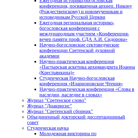
Ежегодная историко-богословская
конференция, посвященная архиеп. Никону
(Рождественскому) и новомученикам и
исповедникам Русской Церкви
Ежегодная региональная историко-
богословская конференция с
международным участием «Конференция-
вечер памяти проф. СДА А.И. Сидорова»
Научно-богословские сектоведческие
конференции Сретенской духовной
академии
Научно-практическая конференция
«Пастырская аскетика архимандрита Иоанна
(Крестьянкина)»
Студенческая Научно-богословская
конференция «Иларионовские Чтения»
Научно-практическая конференция «Cлова в
наследии, наследие в словах»
Журнал "Сретенское слово"
Журнал "Диакрисис"
Журнал "Сретенский сборник"
Объединенный докторский диссертационный
совет
Студенческая наука
Молодежная викторина по