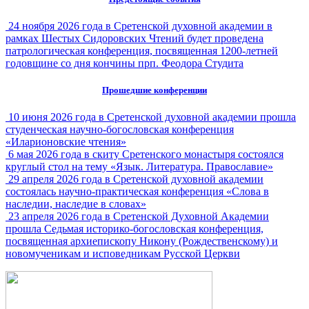
24 ноября 2026 года в Сретенской духовной академии в
рамках Шестых Сидоровских Чтений будет проведена
патрологическая конференция, посвященная 1200-летней
годовщине со дня кончины прп. Феодора Студита
Прошедшие конференции
10 июня 2026 года в Сретенской духовной академии прошла
студенческая научно-богословская конференция
«Иларионовские чтения»
6 мая 2026 года в скиту Сретенского монастыря состоялся
круглый стол на тему «Язык. Литература. Православие»
29 апреля 2026 года в Сретенской духовной академии
состоялась научно-практическая конференция «Слова в
наследии, наследие в словах»
23 апреля 2026 года в Сретенской Духовной Академии
прошла Седьмая историко-богословская конференция,
посвященная архиепископу Никону (Рождественскому) и
новомученикам и исповедникам Русской Церкви