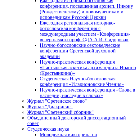
Ежегодная историко-богословская
конференция, посвященная архиеп. Никону
(Рождественскому) и новомученикам и
исповедникам Русской Церкви
Ежегодная региональная историко-
богословская конференция с
международным участием «Конференция-
вечер памяти проф. СДА А.И. Сидорова»
Научно-богословские сектоведческие
конференции Сретенской духовной
академии
Научно-практическая конференция
«Пастырская аскетика архимандрита Иоанна
(Крестьянкина)»
Студенческая Научно-богословская
конференция «Иларионовские Чтения»
Научно-практическая конференция «Cлова в
наследии, наследие в словах»
Журнал "Сретенское слово"
Журнал "Диакрисис"
Журнал "Сретенский сборник"
Объединенный докторский диссертационный
совет
Студенческая наука
Молодежная викторина по