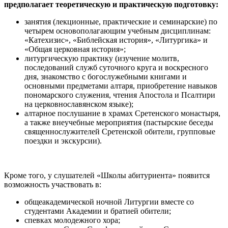
предполагает теоретическую и практическую подготовку:
занятия (лекционные, практические и семинарские) по
четырем основополагающим учебным дисциплинам:
«Катехизис», «Библейская история», «Литургика» и
«Общая церковная история»;
литургическую практику (изучение молитв,
последований служб суточного круга и воскресного
дня, знакомство с богослужебными книгами и
основными предметами алтаря, приобретение навыков
пономарского служения, чтения Апостола и Псалтири
на церковнославянском языке);
алтарное послушание в храмах Сретенского монастыря,
а также внеучебные мероприятия (пастырские беседы
священнослужителей Сретенской обители, групповые
поездки и экскурсии).
Кроме того, у слушателей «Школы абитуриента» появится
возможность участвовать в:
общеакадемической ночной Литургии вместе со
студентами Академии и братией обители;
спевках молодежного хора;