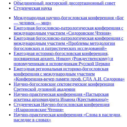
Объединенный докторский диссертационный совет
Студенческая наука
Международная научно-богословская конференция «Бог
— человек — мир»
Ежегодная богословско-патрологическая конференция с
международным участием «Сидоровские Чтения»
Ежегодная богословско-патрологическая конференция с
международным участием «Проблемы методологии
богословских и патристических исследований»
Ежегодная историко-богословская конференция,
посвященная архиеп. Никону (Рождественскому) и
новомученикам и исповедникам Русской Церкви
Ежегодная региональная историко-богословская
конференция с международным участием
«Конференция-вечер памяти проф. СДА А.И. Сидорова»
Научно-богословские сектоведческие конференции
Сретенской духовной академии
Научно-практическая конференция «Пастырская
аскетика архимандрита Иоанна (Крестьянкина)»
Студенческая Научно-богословская конференция
«Иларионовские Чтения»
Научно-практическая конференция «Cлова в наследии,
наследие в словах»