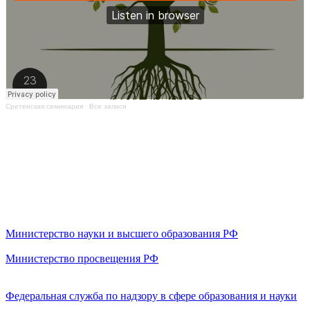
Сретенская семинария
·
Все записи
Министерство науки и высшего образования РФ
Министерство просвещения РФ
Федеральная служба по надзору в сфере образования и науки