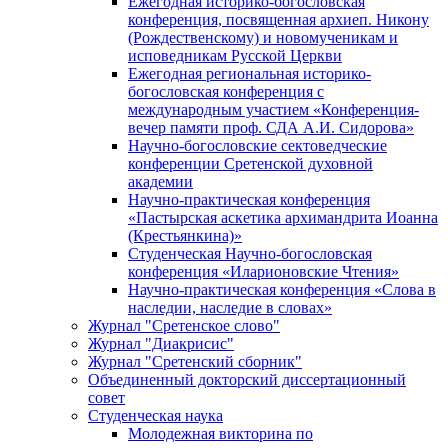
Ежегодная историко-богословская
конференция, посвященная архиеп. Никону
(Рождественскому) и новомученикам и
исповедникам Русской Церкви
Ежегодная региональная историко-
богословская конференция с
международным участием «Конференция-
вечер памяти проф. СДА А.И. Сидорова»
Научно-богословские сектоведческие
конференции Сретенской духовной
академии
Научно-практическая конференция
«Пастырская аскетика архимандрита Иоанна
(Крестьянкина)»
Студенческая Научно-богословская
конференция «Иларионовские Чтения»
Научно-практическая конференция «Cлова в
наследии, наследие в словах»
Журнал "Сретенское слово"
Журнал "Диакрисис"
Журнал "Сретенский сборник"
Объединенный докторский диссертационный
совет
Студенческая наука
Молодежная викторина по