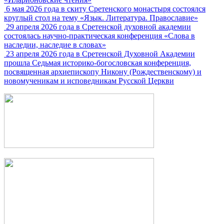
6 мая 2026 года в скиту Сретенского монастыря состоялся
круглый стол на тему «Язык. Литература. Православие»
29 апреля 2026 года в Сретенской духовной академии
состоялась научно-практическая конференция «Слова в
наследии, наследие в словах»
23 апреля 2026 года в Сретенской Духовной Академии
прошла Седьмая историко-богословская конференция,
посвященная архиепископу Никону (Рождественскому) и
новомученикам и исповедникам Русской Церкви