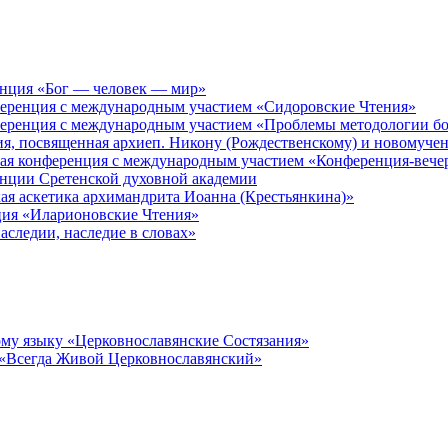
енция «Бог — человек — мир»
ференция с международным участием «Сидоровские Чтения»
ференция с международным участием «Проблемы методологии бо
ия, посвященная архиеп. Никону (Рождественскому) и новомуче
кая конференция с международным участием «Конференция-вече
енции Сретенской духовной академии
ая аскетика архимандрита Иоанна (Крестьянкина)»
ция «Иларионовские Чтения»
аследии, наследие в словах»
му языку «Церковнославянские Состязания»
 «Всегда Живой Церковнославянский»