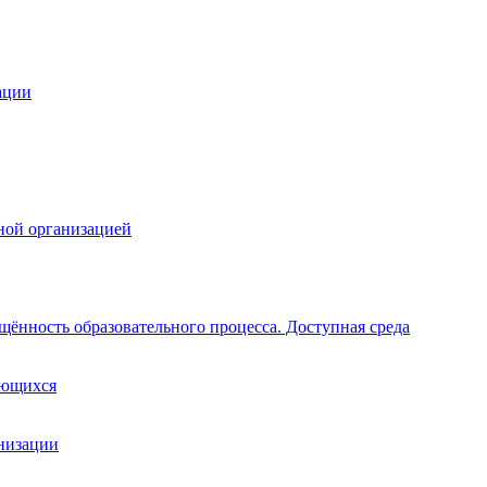
ации
ной организацией
щённость образовательного процесса. Доступная среда
ающихся
анизации