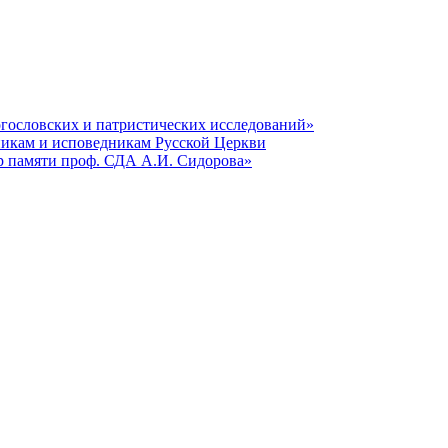
гословских и патристических исследований»
никам и исповедникам Русской Церкви
р памяти проф. СДА А.И. Сидорова»