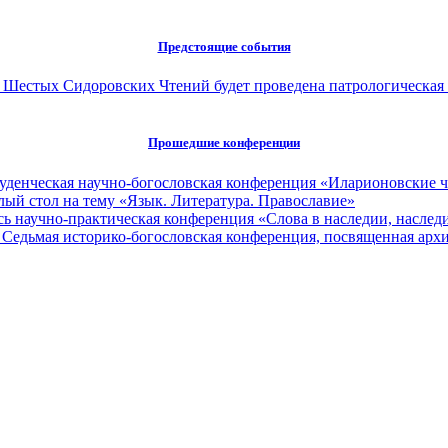
Предстоящие события
ах Шестых Сидоровских Чтений будет проведена патрологическая
Прошедшие конференции
туденческая научно-богословская конференция «Иларионовские 
глый стол на тему «Язык. Литература. Православие»
сь научно-практическая конференция «Слова в наследии, наследи
 Седьмая историко-богословская конференция, посвященная ар