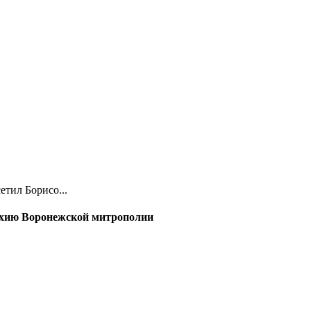
тил Борисо...
рхию Воронежской митрополии