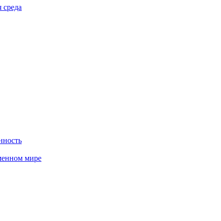
 среда
нность
менном мире