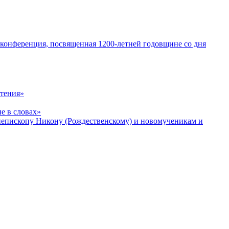
 конференция, посвященная 1200-летней годовщине со дня
чтения»
е в словах»
хиепископу Никону (Рождественскому) и новомученикам и