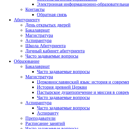
Электронная информационно-образовательная
Контакты
Обратная связь
Абитуриенту
День открытых дверей
Бакалавриат
Магистратура
Аспирантура
Школа Абитуриента
Личный кабинет абитуриента
Часто задаваемые вопросы
Образование
Бакалавриат
Часто задаваемые вопросы
Магистратура
Церковнославянский язык: история и совреме
История древней Церкви
Пастырское душепопечение и миссия в совре
Часто задаваемые вопросы
Аспирантура
Часто задаваемые вопросы
Аспиранту
Преподаватели
Расписание занятий
Часто задаваемые вопросы