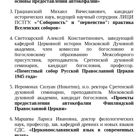
основы предоставления автокефалии»
Грацианский Михаил Вячеславович, кандидат
исторических наук, ведущий научный сотрудник ЛИЦИ
ПСТГУ.
«"Соборность" и "первенство": практика
Вселенских соборов
»
Светозарский Алексей Константинович, заведующий
кафедрой Церковной истории Московской Духовной
академии, член комиссии по богословию и
богословскому образованию Межсоборного
присутствия, преподаватель Сретенской духовной
семинарии, кандидат богословия, профессор.
«Поместный собор Русской Православной Церкви
1945 года»
Иеромонах Силуан (Никитин), и.о. ректора Сретенской
духовной семинарии, преподаватель Московской
духовной академии, кандидат богословия.
«Проекты
предоставления автокефалии Финляндской
Православной Церкви»
Маршева Лариса Ивановна, доктор филологических
наук, профессор, зав. кафедрой древних и новых языков
СДС.
«Церковнославянский язык в современных
вузах»