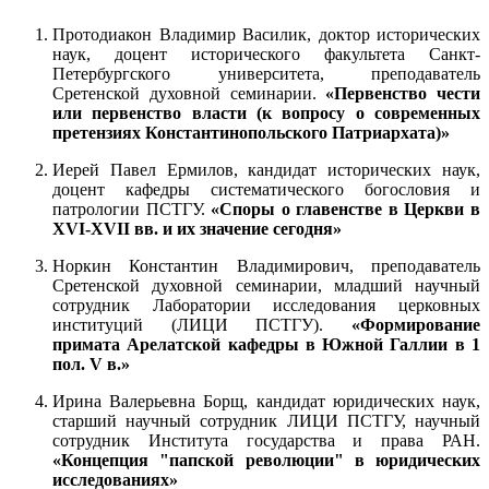
Протодиакон Владимир Василик, доктор исторических
наук, доцент исторического факультета Санкт-
Петербургского университета, преподаватель
Сретенской духовной семинарии.
«Первенство чести
или первенство власти (к вопросу о современных
претензиях Константинопольского Патриархата)»
Иерей Павел Ермилов, кандидат исторических наук,
доцент кафедры систематического богословия и
патрологии ПСТГУ.
«Споры о главенстве в Церкви в
XVI-XVII вв. и их значение сегодня»
Норкин Константин Владимирович, преподаватель
Сретенской духовной семинарии, младший научный
сотрудник Лаборатории исследования церковных
институций (ЛИЦИ ПСТГУ).
«Формирование
примата Арелатской кафедры в Южной Галлии в 1
пол. V в.»
Ирина Валерьевна Борщ, кандидат юридических наук,
старший научный сотрудник ЛИЦИ ПСТГУ, научный
сотрудник Института государства и права РАН.
«Концепция "папской революции" в юридических
исследованиях»