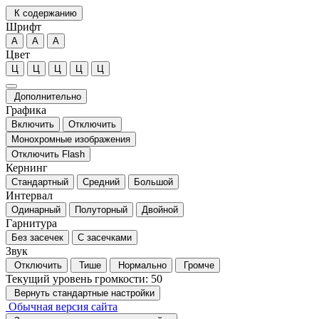
К содержанию
Шрифт
А
А
А
Цвет
Ц
Ц
Ц
Ц
Ц
Дополнительно
Графика
Включить
Отключить
Монохромные изображения
Отключить Flash
Кернинг
Стандартный
Средний
Большой
Интервал
Одинарный
Полуторный
Двойной
Гарнитура
Без засечек
С засечками
Звук
Отключить
Тише
Нормально
Громче
Текущий уровень громкости:
50
Вернуть стандартные настройки
Обычная версия сайта