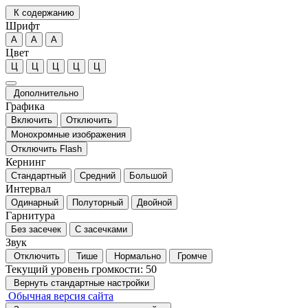
К содержанию
Шрифт
А
А
А
Цвет
Ц
Ц
Ц
Ц
Ц
Дополнительно
Графика
Включить
Отключить
Монохромные изображения
Отключить Flash
Кернинг
Стандартный
Средний
Большой
Интервал
Одинарный
Полуторный
Двойной
Гарнитура
Без засечек
С засечками
Звук
Отключить
Тише
Нормально
Громче
Текущий уровень громкости:
50
Вернуть стандартные настройки
Обычная версия сайта