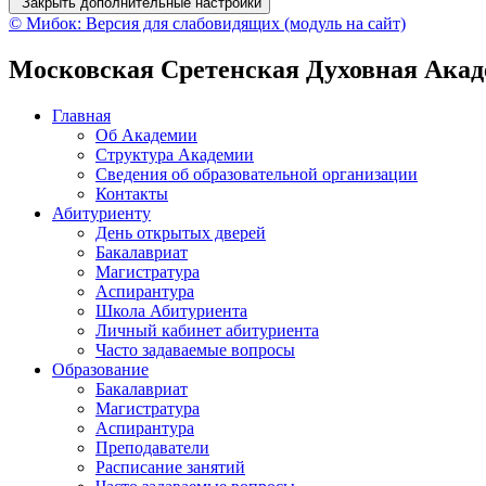
Закрыть дополнительные настройки
© Мибок: Версия для слабовидящих (модуль на сайт)
Московская Сретенская Духовная Ака
Главная
Об Академии
Структура Академии
Сведения об образовательной организации
Контакты
Абитуриенту
День открытых дверей
Бакалавриат
Магистратура
Аспирантура
Школа Абитуриента
Личный кабинет абитуриента
Часто задаваемые вопросы
Образование
Бакалавриат
Магистратура
Аспирантура
Преподаватели
Расписание занятий