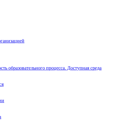
рганизацией
ть образовательного процесса. Доступная среда
ся
ии
а