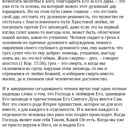
возносить молитвы к Богу, благодарить Его за Его дары, – это
уже есть та основа, на который можно этот духовный дар
взращивать. Но на этом пути самое главное – это отстоять
свой дар, отстоять эту духовную решимость, это мужество не
отступать с благословенного пути Христовой любви, не
погрешать против Его заповедей, даже если это на первый
взгляд сулит какие-то выгоды или, может быть, облегчение
нашей жизни, какое-то утешение. Человек падает в грехи в
основном по причине духовного заблуждения, некоего
омрачения своего глубокого духовного ума, ему кажется, что
грех сулит что-то ему доброе: помощь, утешение, выгоду
опять же, но это всё обман.
Жало смерти – грех
, – говорит
апостол (1 Кор. 15:56), грех – это смерть, и когда мы
склоняемся ко греху, нарушая этим заповедь, то мы и
отрекаемся от любви Божией, и избираем смерть вместо
жизни, да и унижаем своё человеческое достоинство.
И в завершении сегодняшнего чтения звучат ещё одни полные
надежды слова: о том, что Господь к любящим Его, хранящим
Его заповеди и причастникам Его Святого Духа явится Сам.
Вот это своего рода Второе пришествие, которое не для всех
вместе, а для каждого в отдельности. И в жизни каждого в
отдельности человека оно рано или поздно происходит. Когда
Господь являет нам себя Таким, Какой Он есть. Когда мы уже
не просто веруем в Него, но и видим Его.