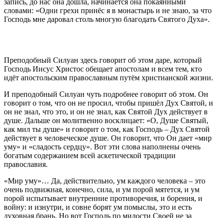
запись, до нас она дошла, начинается она покаянными
словами: «Одни грехи принёс я в монастырь и не знаю, за что
Господь мне даровал столь многую благодать Святого Духа».
Преподобный Силуан здесь говорит об этом даре, который
Господь Иисус Христос обещает апостолам и всем тем, кто
идёт апостольским православным путём христианской жизни.
И преподобный Силуан чуть подробнее говорит об этом. Он
говорит о том, что он не просил, чтобы пришёл Дух Святой, и
он не знал, что это, и он не знал, как Святой Дух действует в
душе. Дальше он молитвенно восклицает: «О, Душе Святый,
как мил ты душе» и говорит о том, как Господь – Дух Святой
действует в человеческое душе. Он говорит, что Он дает «мир
уму» и «сладость сердцу». Вот эти слова наполнены очень
богатым содержанием всей аскетической традиции
православия.
«Мир уму»… Да, действительно, ум каждого человека – это
очень подвижная, конечно, сила, и ум порой мятется, и ум
порой испытывает внутренние противоречия, и борения, и
войну: и изнутри, и совне борят ум помыслы, это и есть
духовная брань. Но вот Господь по милости Своей не за