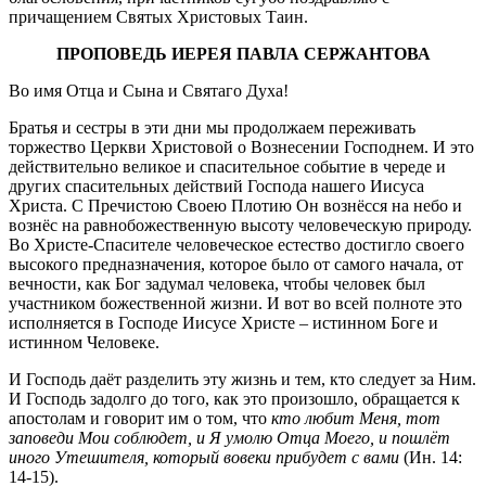
причащением Святых Христовых Таин.
ПРОПОВЕДЬ ИЕРЕЯ ПАВЛА СЕРЖАНТОВА
Во имя Отца и Сына и Святаго Духа!
Братья и сестры в эти дни мы продолжаем переживать
торжество Церкви Христовой о Вознесении Господнем. И это
действительно великое и спасительное событие в череде и
других спасительных действий Господа нашего Иисуса
Христа. С Пречистою Своею Плотию Он вознёсся на небо и
вознёс на равнобожественную высоту человеческую природу.
Во Христе-Спасителе человеческое естество достигло своего
высокого предназначения, которое было от самого начала, от
вечности, как Бог задумал человека, чтобы человек был
участником божественной жизни. И вот во всей полноте это
исполняется в Господе Иисусе Христе – истинном Боге и
истинном Человеке.
И Господь даёт разделить эту жизнь и тем, кто следует за Ним.
И Господь задолго до того, как это произошло, обращается к
апостолам и говорит им о том, что
кто любит Меня, тот
заповеди Мои соблюдет, и Я умолю Отца Моего, и пошлёт
иного Утешителя, который вовеки прибудет с вами
(Ин. 14:
14-15).