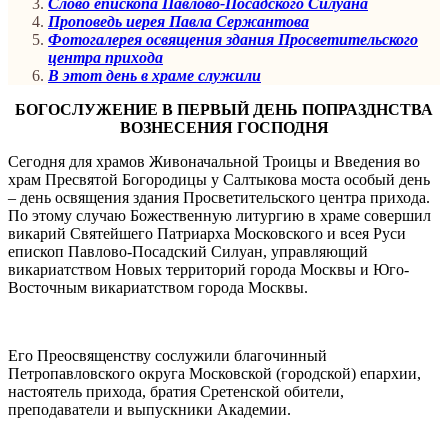
Слово епископа Павлово-Посадского Силуана
Проповедь иерея Павла Сержантова
Фотогалерея освящения здания Просветительского
центра прихода
В этот день в храме служили
БОГОСЛУЖЕНИЕ В ПЕРВЫЙ ДЕНЬ ПОПРАЗДНСТВА
ВОЗНЕСЕНИЯ ГОСПОДНЯ
Сегодня для храмов Живоначальной Троицы и Введения во
храм Пресвятой Богородицы у Салтыкова моста особый день
– день освящения здания Просветительского центра прихода.
По этому случаю Божественную литургию в храме совершил
викарий Святейшего Патриарха Московского и всея Руси
епископ Павлово-Посадский Силуан, управляющий
викариатством Новых территорий города Москвы и Юго-
Восточным викариатством города Москвы.
Его Преосвященству сослужили благочинный
Петропавловского округа Московской (городской) епархии,
настоятель прихода, братия Сретенской обители,
преподаватели и выпускники Академии.