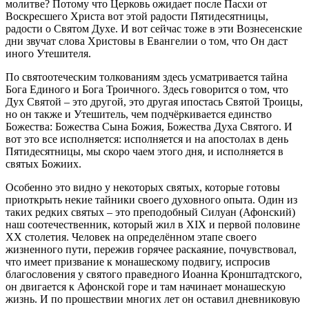
молитве? Потому что Церковь ожидает после Пасхи от
Воскресшего Христа вот этой радости Пятидесятницы,
радости о Святом Духе. И вот сейчас тоже в эти Вознесенские
дни звучат слова Христовы в Евангелии о том, что Он даст
иного Утешителя.
По святоотеческим толкованиям здесь усматривается тайна
Бога Единого и Бога Троичного. Здесь говорится о том, что
Дух Святой – это другой, это другая ипостась Святой Троицы,
но он также и Утешитель, чем подчёркивается единство
Божества: Божества Сына Божия, Божества Духа Святого. И
вот это все исполняется: исполняется и на апостолах в день
Пятидесятницы, мы скоро чаем этого дня, и исполняется в
святых Божиих.
Особенно это видно у некоторых святых, которые готовы
приоткрыть некие тайники своего духовного опыта. Один из
таких редких святых – это преподобный Силуан (Афонский)
наш соотечественник, который жил в XIX и первой половине
ХХ столетия. Человек на определённом этапе своего
жизненного пути, пережив горячее раскаяние, почувствовал,
что имеет призвание к монашескому подвигу, испросив
благословения у святого праведного Иоанна Кронштадтского,
он двигается к Афонской горе и там начинает монашескую
жизнь. И по прошествии многих лет он оставил дневниковую