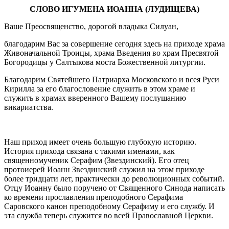
СЛОВО ИГУМЕНА ИОАННА (ЛУДИЩЕВА)
Ваше Преосвященство, дорогой владыка Силуан,
благодарим Вас за совершение сегодня здесь на приходе храма
Живоначальной Троицы, храма Введения во храм Пресвятой
Богородицы у Салтыкова моста Божественной литургии.
Благодарим Святейшего Патриарха Московского и всея Руси
Кирилла за его благословение служить в этом храме и
служить в храмах вверенного Вашему послушанию
викариатства.
Наш приход имеет очень большую глубокую историю.
История прихода связана с такими именами, как
священномученик Серафим (Звездинский). Его отец
протоиерей Иоанн Звездинский служил на этом приходе
более тридцати лет, практически до революционных событий.
Отцу Иоанну было поручено от Священного Синода написать
ко времени прославления преподобного Серафима
Саровского канон преподобному Серафиму и его службу. И
эта служба теперь служится во всей Православной Церкви.