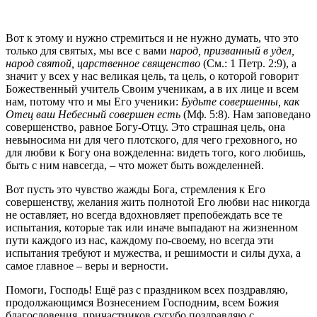
Вот к этому и нужно стремиться и не нужно думать, что это
только для святых, мы все с вами
народ, призванный в удел,
народ святой, царственное священство
(См.: 1 Петр. 2:9), а
значит у всех у нас великая цель, та цель, о которой говорит
Божественный учитель Своим ученикам, а в их лице и всем
нам, потому что и мы Его ученики:
Будьте совершенны, как
Отец ваш Небесный совершен есть
(Мф. 5:8). Нам заповедано
совершенство, равное Богу-Отцу. Это страшная цель, она
невыносима ни для чего плотского, для чего греховного, но
для любви к Богу она вожделенна: видеть того, кого любишь,
быть с ним навсегда, – что может быть вожделенней.
Вот пусть это чувство жажды Бога, стремления к Его
совершенству, желания жить полнотой Его любви нас никогда
не оставляет, но всегда вдохновляет препобеждать все те
испытания, которые так или иначе выпадают на жизненном
пути каждого из нас, каждому по-своему, но всегда эти
испытания требуют и мужества, и решимости и силы духа, а
самое главное – веры и верности.
Помоги, Господь! Ещё раз с праздником всех поздравляю,
продолжающимся Вознесением Господним, всем Божия
благословения, причастников сугубо поздравляю с