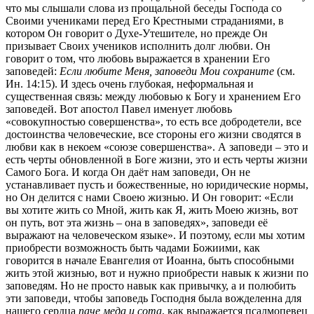
что мы слышали слова из прощальной беседы Господа со
Своими учениками перед Его Крестными страданиями, в
котором Он говорит о Духе-Утешителе, но прежде Он
призывает Своих учеников исполнить долг любви. Он
говорит о том, что любовь выражается в хранении Его
заповедей:
Если любите Меня, заповеди Мои сохраните
(см.
Ин. 14:15). И здесь очень глубокая, неформальная и
существенная связь: между любовью к Богу и хранением Его
заповедей. Вот апостол Павел именует любовь
«совокупностью совершенства», то есть все добродетели, все
достоинства человеческие, все стороны его жизни сводятся в
любви как в некоем «союзе совершенства». А заповеди – это и
есть черты обновленной в Боге жизни, это и есть черты жизни
Самого Бога. И когда Он даёт нам заповеди, Он не
устанавливает пусть и божественные, но юридические нормы,
но Он делится с нами Своею жизнью. И Он говорит: «Если
вы хотите жить со Мной, жить как Я, жить Моею жизнь, вот
он путь, вот эта жизнь – она в заповедях», заповеди её
выражают на человеческом языке». И поэтому, если мы хотим
приобрести возможность быть чадами Божиими, как
говорится в начале Евангелия от Иоанна, быть способными
жить этой жизнью, вот и нужно приобрести навык к жизни по
заповедям. Но не просто навык как привычку, а и полюбить
эти заповеди, чтобы заповедь Господня была вожделенна для
нашего сердца
паче меда и сота
, как выражается псалмопевец