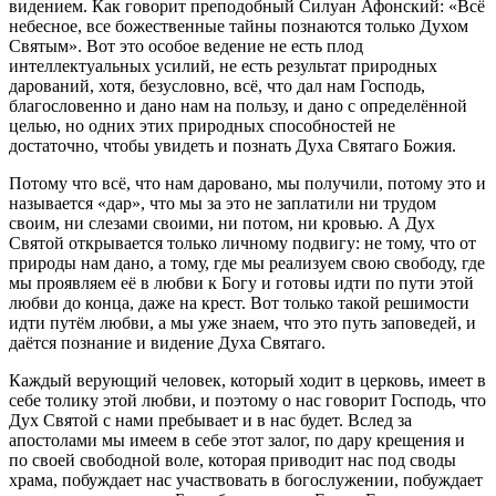
видением. Как говорит преподобный Силуан Афонский: «Всё
небесное, все божественные тайны познаются только Духом
Святым». Вот это особое ведение не есть плод
интеллектуальных усилий, не есть результат природных
дарований, хотя, безусловно, всё, что дал нам Господь,
благословенно и дано нам на пользу, и дано с определённой
целью, но одних этих природных способностей не
достаточно, чтобы увидеть и познать Духа Святаго Божия.
Потому что всё, что нам даровано, мы получили, потому это и
называется «дар», что мы за это не заплатили ни трудом
своим, ни слезами своими, ни потом, ни кровью. А Дух
Святой открывается только личному подвигу: не тому, что от
природы нам дано, а тому, где мы реализуем свою свободу, где
мы проявляем её в любви к Богу и готовы идти по пути этой
любви до конца, даже на крест. Вот только такой решимости
идти путём любви, а мы уже знаем, что это путь заповедей, и
даётся познание и видение Духа Святаго.
Каждый верующий человек, который ходит в церковь, имеет в
себе толику этой любви, и поэтому о нас говорит Господь, что
Дух Святой с нами пребывает и в нас будет. Вслед за
апостолами мы имеем в себе этот залог, по дару крещения и
по своей свободной воле, которая приводит нас под своды
храма, побуждает нас участвовать в богослужении, побуждает