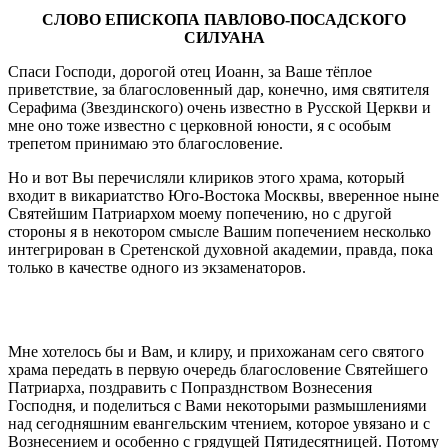
СЛОВО ЕПИСКОПА ПАВЛОВО-ПОСАДСКОГО
СИЛУАНА
Спаси Господи, дорогой отец Иоанн, за Ваше тёплое
приветствие, за благословенный дар, конечно, имя святителя
Серафима (Звездинского) очень известно в Русской Церкви и
мне оно тоже известно с церковной юности, я с особым
трепетом принимаю это благословение.
Но и вот Вы перечисляли клириков этого храма, который
входит в викариатство Юго-Востока Москвы, вверенное ныне
Святейшим Патриархом моему попечению, но с другой
стороны я в некотором смысле Вашим попечением несколько
интегрирован в Сретенской духовной академии, правда, пока
только в качестве одного из экзаменаторов.
Мне хотелось бы и Вам, и клиру, и прихожанам сего святого
храма передать в первую очередь благословение Святейшего
Патриарха, поздравить с Попразднством Вознесения
Господня, и поделиться с Вами некоторыми размышлениями
над сегодняшним евангельским чтением, которое увязано и с
Вознесением и особенно с грядущей Пятидесятницей. Потому