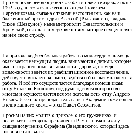
Приход после революционных событий начал возрождаться в
1992 году, и его жизнь связана с отцом Николаем
Парусниковым, связана с такими настоятелями, как наш
благочинный архимандрит Алексий (Вылажанин), владыка
Тихон (Шевкунов), ныне митрополит Севастопольский и
Крымский, связана с тем духовенством, которое осуществляет
на нём свою службу.
На приходе ведётся большая работа по милосердию, помощь
оказывается неимущим людям, занимаются с детьми, которые
имеют ограниченные возможности здоровья, по мере
возможности ведётся их реабилитационное восстановление,
действует и воскресная школа, ведётся и большая молодежная
работа. И всё это осуществляется благодаря помощникам:
отцу Николаю Конюхову, под руководством которого во
многом и осуществляется вся эта деятельность, отцу Андрею
Яцкову. И сейчас преподаватель нашей Академии тоже вошёл
в клир данного храма – отец Павел Сержантов.
Просим Ваших молитв о приходе, о его тружениках, и
позвольте в этот день преподнести Вам на память икону
священномученика Серафима (Звездинского), который здесь
рос и воспитывался.