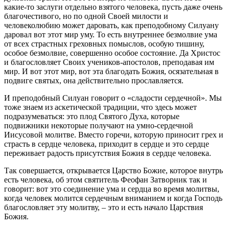
какие-то заслуги отдельно взятого человека, пусть даже очень
благочестивого, но по одной Своей милости и
человеколюбию может даровать, как преподобному Силуану
даровал вот этот мир уму. То есть внутреннее безмолвие ума
от всех страстных греховных помыслов, особую тишину,
особое безмолвие, совершенно особое состояние. Да Христос
и благословляет Своих учеников-апостолов, преподавая им
мир. И вот этот мир, вот эта благодать Божия, осязательная в
подвиге святых, она действительно прославляется.
И преподобный Силуан говорит о «сладости сердечной». Мы
тоже знаем из аскетической традиции, что здесь может
подразумеваться: это плод Святого Духа, которые
подвижники некоторые получают на умно-сердечной
Иисусовой молитве. Вместо горечи, которую приносит грех и
страсть в сердце человека, приходит в сердце и это сердце
переживает радость присутствия Божия в сердце человека.
Так совершается, открывается Царство Божие, которое внутрь
есть человека, об этом святитель Феофан Затворник так и
говорит: вот это соединение ума и сердца во время молитвы,
когда человек молится сердечным вниманием и когда Господь
благословляет эту молитву, – это и есть начало Царствия
Божия.