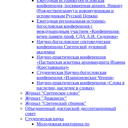
Ежегодная историко-богословская
конференция, посвященная архиеп. Никону
(Рождественскому) и новомученикам и
исповедникам Русской Церкви
Ежегодная региональная историко-
богословская конференция с
международным участием «Конференция-
вечер памяти проф. СДА А.И. Сидорова»
Научно-богословские сектоведческие
конференции Сретенской духовной
академии
Научно-практическая конференция
«Пастырская аскетика архимандрита Иоанна
(Крестьянкина)»
Студенческая Научно-богословская
конференция «Иларионовские Чтения»
Научно-практическая конференция «Cлова в
наследии, наследие в словах»
Журнал "Сретенское слово"
Журнал "Диакрисис"
Журнал "Сретенский сборник"
Объединенный докторский диссертационный
совет
Студенческая наука
Молодежная викторина по