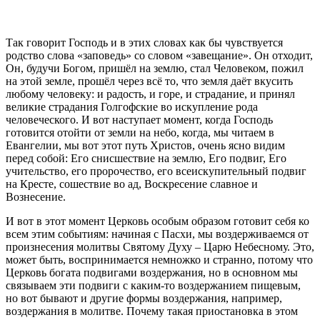
Так говорит Господь и в этих словах как бы чувствуется
родство слова «заповедь» со словом «завещание». Он отходит,
Он, будучи Богом, пришёл на землю, стал Человеком, пожил
на этой земле, прошёл через всё то, что земля даёт вкусить
любому человеку: и радость, и горе, и страдание, и принял
великие страдания Голгофские во искупление рода
человеческого. И вот наступает момент, когда Господь
готовится отойти от земли на небо, когда, мы читаем в
Евангелии, мы вот этот путь Христов, очень ясно видим
перед собой: Его снисшествие на землю, Его подвиг, Его
учительство, его пророчество, его всеискупительный подвиг
на Кресте, сошествие во ад, Воскресение славное и
Вознесение.
И вот в этот момент Церковь особым образом готовит себя ко
всем этим событиям: начиная с Пасхи, мы воздерживаемся от
произнесения молитвы Святому Духу – Царю Небесному. Это,
может быть, воспринимается немножко и странно, потому что
Церковь богата подвигами воздержания, но в основном мы
связываем эти подвиги с каким-то воздержанием пищевым,
но вот бывают и другие формы воздержания, например,
воздержания в молитве. Почему такая приостановка в этом