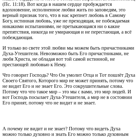
(Пс. 11:18). Вот когда в нашем сердце пробуждается
вдохновение, исполненное любви жить по заповедям, это
верный признак того, что в нас крепнет любовь в Самому
Богу, истинная любовь, уже не преходящая, не побеждаемая
никакими испытаниями, не претыкающаяся ни о какие
препятствия, никогда не умирающая и не перестающая, а всё
побеждающая.
И только во свете этой любви мы можем быть причастниками
Духа-Утешителя. Невозможно быть Его причастниками, не
любя Христа, не обладая вот той самой истинной, не
престающей любовью к Нему.
Что говорит Господь? Что Он умолит Отца и Тот пошлёт Духа
Своего Святого, Которого мир не может принять, потому что
не видит Его и не знает Его. Это сокрушительные слова.
Потому что что такое мир – это мы с вами, это мир людей. И
вот Господь посылает Духа-Утешителя, а мир не в состоянии
Его принят, потому что не видит и не знает.
А почему не видит и не знает? Потому что видеть Духа
можно только духовно и знать Его можно только духовным