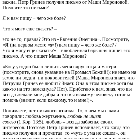
важна. Петр Гринев получил письмо от Маши Мироновой.
Помните это письмо?
Я к вам пишу – чего же боле?
Что я могу еще сказать? –
это не то, правда? Это из «Евгения Онегина». Посмотрите,
«
Я
(на первом месте «я»!) вам пишу – чего же боле? /
Что
я
могу еще сказать?» – влюбленная барышня пишет это
письмо. А что пишет Маша Миронова?
«Богу угодно было лишить меня вдруг отца и матери
(посмотрите, снова указание на Промысл Божий!): не имею на
земле ни родни, ни покровителей (Маша Миронова знает, что
Петруша Гринев ее любит? Знает. Она в этом письме хотя бы
как-то на это намекнула? Нет). Прибегаю к вам, зная, что вы
всегда желали мне добра и что вы всякому человеку готовы
помочь (значит, если каждому, то и мне!)».
Понимаете, нет никакого эгоизма. То, о чем мы с вами
говорили: любовь жертвенна,
любовь не ищет
своего
(1 Кор. 13:5), любовь – всегда забвенье своих
интересов. Поэтому Петр Гринев вспоминает, что когда это
письмо получил и прочитал, то «чуть с ума не сошел», он
даже не переоделся в гражданскую одежду, половину денег