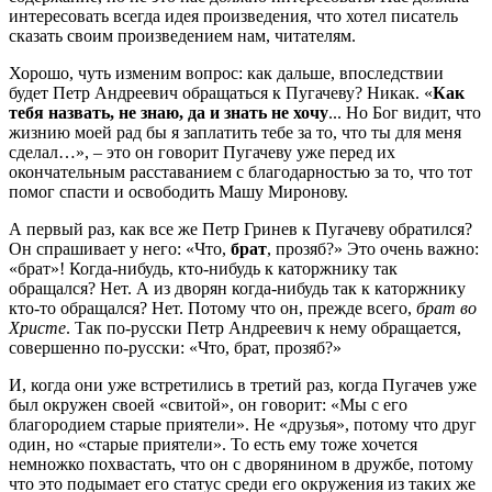
интересовать всегда идея произведения, что хотел писатель
сказать своим произведением нам, читателям.
Хорошо, чуть изменим вопрос: как дальше, впоследствии
будет Петр Андреевич обращаться к Пугачеву? Никак. «
Как
тебя назвать, не знаю, да и знать не хочу
... Но Бог видит, что
жизнию моей рад бы я заплатить тебе за то, что ты для меня
сделал…», – это он говорит Пугачеву уже перед их
окончательным расставанием с благодарностью за то, что тот
помог спасти и освободить Машу Миронову.
А первый раз, как все же Петр Гринев к Пугачеву обратился?
Он спрашивает у него: «Что,
брат
, прозяб?» Это очень важно:
«брат»! Когда-нибудь, кто-нибудь к каторжнику так
обращался? Нет. А из дворян когда-нибудь так к каторжнику
кто-то обращался? Нет. Потому что он, прежде всего,
брат во
Христе
. Так по-русски Петр Андреевич к нему обращается,
совершенно по-русски: «Что, брат, прозяб?»
И, когда они уже встретились в третий раз, когда Пугачев уже
был окружен своей «свитой», он говорит: «Мы с его
благородием старые приятели». Не «друзья», потому что друг
один, но «старые приятели». То есть ему тоже хочется
немножко похвастать, что он с дворянином в дружбе, потому
что это подымает его статус среди его окружения из таких же