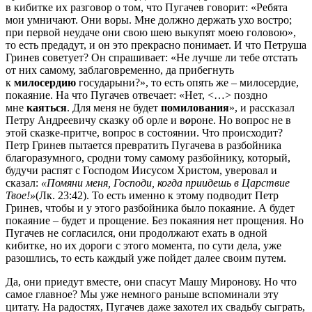
в кибитке их разговор о том, что Пугачев говорит: «Ребята
мои умничают. Они воры. Мне должно держать ухо востро;
при первой неудаче они свою шею выкупят моею головою»,
то есть предадут, и он это прекрасно понимает. И что Петруша
Гринев советует? Он спрашивает: «Не лучше ли тебе отстать
от них самому, заблаговременно, да прибегнуть
к
милосердию
государыни?», то есть опять же – милосердие,
покаяние. На что Пугачев отвечает: «Нет, <…> поздно
мне
каяться
. Для меня не будет
помилования
», и рассказал
Петру Андреевичу сказку об орле и в
о
роне. Но вопрос не в
этой сказке-притче, вопрос в состоянии. Что происходит?
Петр Гринев пытается превратить Пугачева в разбойника
благоразумного, сродни тому самому разбойнику, который,
будучи распят с Господом Иисусом Христом, уверовал и
сказал:
«Помяни меня, Господи, когда приидешь в Царствие
Твое!»
(Лк. 23:42). То есть именно к этому подводит Петр
Гринев, чтобы и у этого разбойника было покаяние. А будет
покаяние – будет и прощение. Без покаяния нет прощения. Но
Пугачев не согласился, они продолжают ехать в одной
кибитке, но их дороги с этого момента, по сути дела, уже
разошлись, то есть каждый уже пойдет далее своим путем.
Да, они приедут вместе, они спасут Машу Миронову. Но что
самое главное? Мы уже немного раньше вспоминали эту
цитату. На радостях, Пугачев даже захотел их свадьбу сыграть,