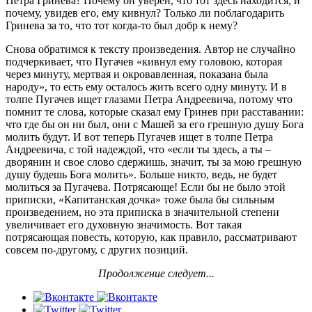
Петра Гринева? Почему он уверен, что тот здесь находится, и
почему, увидев его, ему кивнул? Только ли поблагодарить
Гринева за то, что тот когда-то был добр к нему?
Снова обратимся к тексту произведения. Автор не случайно
подчеркивает, что Пугачев «кивнул ему головою, которая
через минуту, мертвая и окровавленная, показана была
народу», то есть ему осталось жить всего одну минуту. И в
толпе Пугачев ищет глазами Петра Андреевича, потому что
помнит те слова, которые сказал ему Гринев при расставании:
что где бы он ни был, они с Машей за его грешную душу Бога
молить будут. И вот теперь Пугачев ищет в толпе Петра
Андреевича, с той надеждой, что «если ты здесь, а ты –
дворянин и свое слово сдержишь, значит, ты за мою грешную
душу будешь Бога молить». Больше никто, ведь, не будет
молиться за Пугачева. Потрясающе! Если бы не было этой
приписки, «Капитанская дочка» тоже была бы сильным
произведением, но эта приписка в значительной степени
увеличивает его духовную значимость. Вот такая
потрясающая повесть, которую, как правило, рассматривают
совсем по-другому, с других позиций.
Продолжение следует...