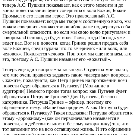
теперь А.С. Пушкин показывает, как с этого момента и до
конца повествования будет совершаться воля Божия, Божий
Промысл о его главном герое. Это православный А.С.
Пушкин показывает: когда мы творим собственную волю, мы
можем совершить множество ошибок, даже подвергнуть себя
смертельной опасности, но если мы свою волю притупляем и
говорим: «Господи, да будет воля Твоя», тогда Господь уже
ведет нас. Вот и в повести, когда Гринев решил предать себя
воле Божией, среди бурана что-то зачернело: «или волк, или
человек». Появляется человек. При этом мы еще не знаем, кто
это, поэтому А.С. Пушкин называет его «вожатый».
Теперь еще один вопрос «на засыпку». Студенты мои знают,
что мне очень нравится задавать такие «каверзные» вопросы.
Скажите, пожалуйста, как Петр Гринев на протяжении всей
повести будет обращаться к Пугачеву? [Молчание в
аудитории] Немного проще тогда вопрос: как Пугачев будет
обращаться к Петруше Гриневу? Для Пугачева, беглого
каторжника, Петруша Гринев – офицер, поэтому его
обращение к нему: «Ваше благородие». А как Петруша будет
обращаться к Пугачеву? Такая подсказка: Петруша обратится к
этому «дорожному» (как он первоначально называется в
повести, а в действительности беглому каторжнику) так, что
тот запомнит это на всю оставшуюся жизнь. И это обращение
в значительной степени сыграет важнейшую, можно сказать,