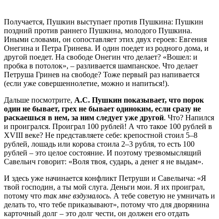
Получается, Пушкин выступает против Пушкина: Пушкин
поздний против раннего Пушкина, молодого Пушкина.
Иными словами, он сопоставляет этих двух героев: Евгения
Онегина и Петра Гринева. И один поедет из родного дома, и
другой поедет. На свободе Онегин что делает? «Вошел: и
пробка в потолок», – разливается шампанское. Что делает
Петруша Гринев на свободе? Тоже первый раз напивается
(если уже совершеннолетие, можно и напиться!).
Дальше посмотрите,
А.С. Пушкин показывает, что порок
один не бывает, грех не бывает одиноким, если сразу не
раскаешься в нем, за ним следует уже другой
. Что? Напился
и проигрался. Проиграл 100 рублей! А что такое 100 рублей в
XVIII веке? Не представляете себе: крепостной стоил 5–8
рублей, лошадь или корова стоила 2–3 рубля, то есть 100
рублей – это целое состояние. И поэтому трезвомыслящий
Савельич говорит: «Воля твоя, сударь, а денег я не выдам».
И здесь уже начинается конфликт Петруши и Савельича: «Я
твой господин, а ты мой слуга. Деньги мои. Я их проиграл,
потому что
так мне вздумалось
. А тебе советую не умничать и
делать то, что тебе приказывают», потому что для дворянина
карточный долг – это долг чести, он должен его отдать