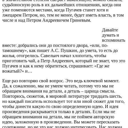
судьбоносную роль в их дальнейших отношениях, когда они
уже поменяются местами, когда Пугачев станет хотя и
лжецарем Петром, но, тем не менее, будет иметь власть, в том
числе и над Петром Андреевичем Гриневым.
Давайте
думать и
вспоминать
вместе: добрались они до постоялого двора, «или, по-
тамошнему», как пишет А.С. Пушкин, до умета, то есть до
жилья, отогрелись. Савельич начал хлопотать, чтобы
приготовить чай, а Петр Андреевич, который не знает, что это
Пугачев и как к нему обратиться, спрашивает: «Где же
вожатый?» и…
Еще раз повторяю свой вопрос. Это ведь ключевой момент.
Да, к сожалению, мы не умеем читать, потому что мы не
обращаем внимания на детали, а деталь – царица смысла.
Повторюсь, сюжетов, в мировой литературе тридцать шесть,
но каждый писатель использует тот или иной сюжет для того,
чтобы донести какую-то свою определенную идею. И идея
произведения раскрывается только в деталях. Если мы не
обращаем внимания на детали, мы не поймем авторскую
идею, заложенную в произведении. Вы можете пересказать
содержание, но не это нас должно интересовать. Нас должна