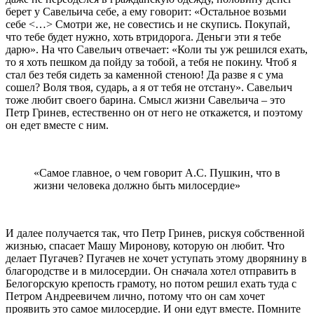
берет у Савельича себе, а ему говорит: «Остальное возьми
себе <…> Смотри же, не совестись и не скупись. Покупай,
что тебе будет нужно, хоть втридорога. Деньги эти я тебе
дарю». На что Савельич отвечает: «Коли ты уж решился ехать,
то я хоть пешком да пойду за тобой, а тебя не покину. Чтоб я
стал без тебя сидеть за каменной стеною! Да разве я с ума
сошел? Воля твоя, сударь, а я от тебя не отстану». Савельич
тоже любит своего барина. Смысл жизни Савельича – это
Петр Гринев, естественно он от него не откажется, и поэтому
он едет вместе с ним.
«Самое главное, о чем говорит А.С. Пушкин, что в
жизни человека должно быть милосердие»
И далее получается так, что Петр Гринев, рискуя собственной
жизнью, спасает Машу Миронову, которую он любит. Что
делает Пугачев? Пугачев не хочет уступать этому дворянину в
благородстве и в милосердии. Он сначала хотел отправить в
Белогорскую крепость грамоту, но потом решил ехать туда с
Петром Андреевичем лично, потому что он сам хочет
проявить это самое милосердие. И они едут вместе. Помните