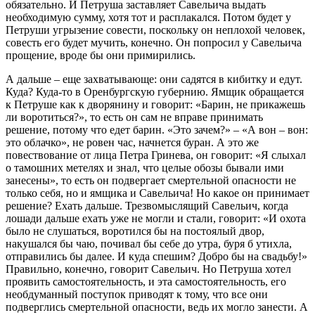
обязательно. И Петруша заставляет Савельича выдать
необходимую сумму, хотя тот и расплакался. Потом будет у
Петруши угрызение совести, поскольку он неплохой человек,
совесть его будет мучить, конечно. Он попросил у Савельича
прощение, вроде бы они примирились.
А дальше – еще захватывающе: они садятся в кибитку и едут.
Куда? Куда-то в Оренбургскую губернию. Ямщик обращается
к Петруше как к дворянину и говорит: «Барин, не прикажешь
ли воротиться?», то есть он сам не вправе принимать
решение, потому что едет барин. «Это зачем?» – «А вон – вон:
это облачко», не ровен час, начнется буран. А это же
повествование от лица Петра Гринева, он говорит: «Я слыхал
о тамошних метелях и знал, что целые обозы бывали ими
занесены», то есть он подвергает смертельной опасности не
только себя, но и ямщика и Савельича! Но какое он принимает
решение? Ехать дальше. Трезвомыслящий Савельич, когда
лошади дальше ехать уже не могли и стали, говорит: «И охота
было не слушаться, воротился бы на постоялый двор,
накушался бы чаю, почивал бы себе до утра, буря б утихла,
отправились бы далее. И куда спешим? Добро бы на свадьбу!»
Правильно, конечно, говорит Савельич. Но Петруша хотел
проявить самостоятельность, и эта самостоятельность, его
необдуманный поступок приводят к тому, что все они
подверглись смертельной опасности, ведь их могло занести. А