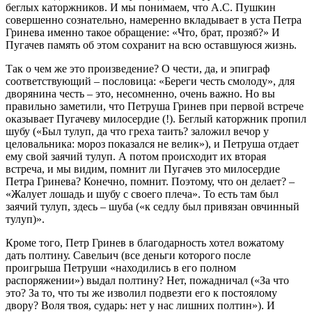
беглых каторжников. И мы понимаем, что А.С. Пушкин
совершенно сознательно, намеренно вкладывает в уста Петра
Гринева именно такое обращение: «Что, брат, прозяб?» И
Пугачев память об этом сохранит на всю оставшуюся жизнь.
Так о чем же это произведение? О чести, да, и эпиграф
соответствующий – пословица: «Береги честь смолоду», для
дворянина честь – это, несомненно, очень важно. Но вы
правильно заметили, что Петруша Гринев при первой встрече
оказывает Пугачеву милосердие (!). Беглый каторжник пропил
шубу («Был тулуп, да что греха таить? заложил вечор у
целовальника: мороз показался не велик»), и Петруша отдает
ему свой заячий тулуп. А потом происходит их вторая
встреча, и мы видим, помнит ли Пугачев это милосердие
Петра Гринева? Конечно, помнит. Поэтому, что он делает? –
«Жалует лошадь и шубу с своего плеча». То есть там был
заячий тулуп, здесь – шуба («к седлу был привязан овчинный
тулуп)».
Кроме того, Петр Гринев в благодарность хотел вожатому
дать полтину. Савельич (все деньги которого после
проигрыша Петруши «находились в его полном
распоряжении») выдал полтину? Нет, пожадничал («За что
это? За то, что ты же изволил подвезти его к постоялому
двору? Воля твоя, сударь: нет у нас лишних полтин»). И