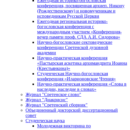
Ежегодная историко-богословская
конференция, посвященная архиеп. Никону
(Рождественскому) и новомученикам и
исповедникам Русской Церкви
Ежегодная региональная историко-
богословская конференция с
международным участием «Конференция-
вечер памяти проф. СДА А.И. Сидорова»
Научно-богословские сектоведческие
конференции Сретенской духовной
академии
Научно-практическая конференция
«Пастырская аскетика архимандрита Иоанна
(Крестьянкина)»
Студенческая Научно-богословская
конференция «Иларионовские Чтения»
Научно-практическая конференция «Cлова в
наследии, наследие в словах»
Журнал "Сретенское слово"
Журнал "Диакрисис"
Журнал "Сретенский сборник"
Объединенный докторский диссертационный
совет
Студенческая наука
Молодежная викторина по