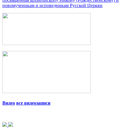
посвященная архиепископу Никону (Рождественскому) и
новомученикам и исповедникам Русской Церкви
Видео
все видеозаписи