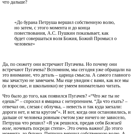
что дальше?
«До бурана Петруша вершил собственную волю,
но затем, с этого момента и до конца
повествования, А.С. Пушкин показывает, как
будет совершаться воля Божия, Божий Промысл о
человеке»
Да, по сюжету они встречают Пугачева. Но почему они
встречают Пугачева? Вспомним, мы сегодня уже обращали на
это внимание, что деталь – царица смысла. А самого главного
мы зачастую не замечаем. Мы еще увидим с вами, как все мы
(и взрослые, и школьники) не умеем внимательно читать.
Что было до того, как появился Пугачев? «“Что же ты не
едешь?” – спросил я ямщика с нетерпением. “Да что ехать? –
отвечал он, слезая с облучка, – невесть и так куда заехали:
дороги нет, и мгла кругом”». И вот, когда они остановились, и
дальше от человека ровным счетом уже ничего не зависело,
Петруша что решил? «Я уж решился, предав себя
Божией
воле
, ночевать посреди степи». Это очень важно! До этого
момента, до бурана, Петруша вершил собственную волю. А