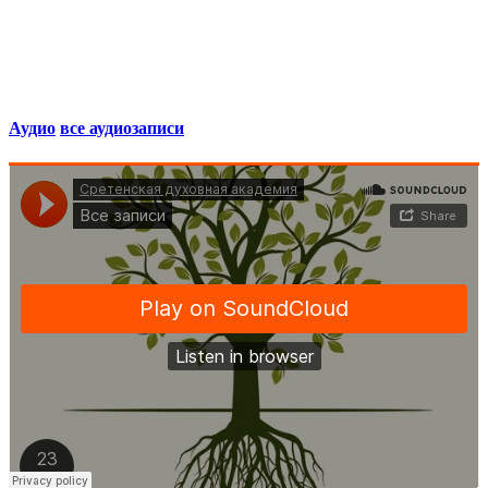
Аудио
все аудиозаписи