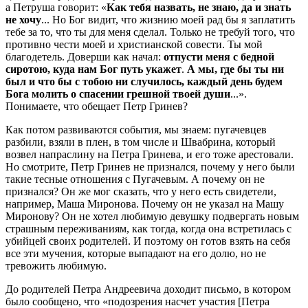
а Петруша говорит: «
Как тебя назвать, не знаю, да и знать
не хочу
... Но Бог видит, что жизнию моей рад бы я заплатить
тебе за то, что ты для меня сделал. Только не требуй того, что
противно чести моей и христианской совести. Ты мой
благодетель. Доверши как начал:
отпусти меня с бедной
сиротою, куда нам Бог путь укажет
.
А мы, где бы ты ни
был и что бы с тобою ни случилось, каждый день будем
Бога молить о спасении грешной твоей души
...».
Понимаете, что обещает Петр Гринев?
Как потом развиваются события, мы знаем: пугачевцев
разбили, взяли в плен, в том числе и Швабрина, который
возвел напраслину на Петра Гринева, и его тоже арестовали.
Но смотрите, Петр Гринев не признался, почему у него были
такие тесные отношения с Пугачевым. А почему он не
признался? Он же мог сказать, что у него есть свидетели,
например, Маша Миронова. Почему он не указал на Машу
Миронову? Он не хотел любимую девушку подвергать новым
страшным переживаниям, как тогда, когда она встретилась с
убийцей своих родителей. И поэтому он готов взять на себя
все эти мучения, которые выпадают на его долю, но не
тревожить любимую.
До родителей Петра Андреевича доходит письмо, в котором
было сообщено, что «подозрения насчет участия [Петра