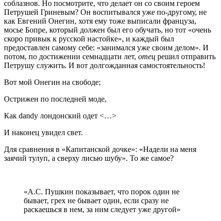
соблазнов. Но посмотрите, что делает он со своим героем
Петрушей Гриневым? Он воспитывался уже по-другому, не
как Евгений Онегин, хотя ему тоже выписали француза,
мосье Бопре, который должен был его обучать, но тот «очень
скоро привык к русской настойке», и каждый был
предоставлен самому себе: «занимался уже своим делом». И
потом, по достижении семнадцати лет,
отец
решил отправить
Петрушу служить. И вот долгожданная самостоятельность!
Вот мой Онегин на свободе;
Острижен по последней моде,
Как dandy лондонский одет <…>
И наконец увидел свет.
Для сравнения в «Капитанской дочке»: «Надели на меня
заячий тулуп, а сверху лисью шубу». То же самое?
«А.С. Пушкин показывает, что порок один не
бывает, грех не бывает один, если сразу не
раскаешься в нем, за ним следует уже другой»