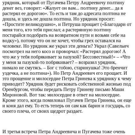
урядник, который от Пугачева Петру Андреевичу полтину
денег вез, говорит: «Жалует он вам... полтину денег... да я
растерял ее дорогою». То есть и там до адресата полтина не
дошла, и здесь не дошла полтина. Но урядник просит:
«Простите великодушно», и Петруша прощает («Благодари от
меня того, кто тебя прислал; а растерянную полтину
постарайся подобрать на возвратном пути и возьми себе на
водку»), потому что он не хочет, чтобы грех оставался на
человеке. Но урядник же украл эти деньги? Украл (Савельич
посмотрел на него косо и проворчал: «Растерял дорогою! А
что же у тебя побрякивает за пазухой? Бессовестный!» – «Что
у меня за пазухой-то побрякивает? – возразил урядник,
нимало не смутясь. – Бог с тобою, старинушка! Это бренчит
уздечка, а не полтина»). Но Петр Андреевич его прощает. И
это прощение и милосердие Петра Гринева к уряднику к чему
приводит? Урядник будет рисковать собственной жизнью под
Оренбургом, чтобы передать Петру Гриневу письмо Маши
Мироновой. Вот так: милосердие в ответ на милосердие.
Кроме этого, когда помиловал Пугачев Петра Гринева, он еще
и коня дал ему. То есть теперь он сам как барин и государь, со
своего плеча, от своих щедрот раздает.
И третья встреча Петра Андреевича и Пугачева тоже очень