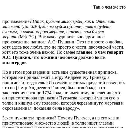
Так о чем же это
произведение?
Итак, будьте милосерды, как и Отец ваш
милосерд
(Лк. 6:36),
каким судом су́дите, таким будете
судимы; и какою мерою мерите, такою и вам будут
мерить
(Мф. 7:2). Вот какое удивительное духовное
произведение написал А.С. Пушкин. Это не просто о любви,
хотя здесь все любят, это не просто о чести, дворянской чести,
хотя это тоже очень важно. Но
самое главное, о чем говорит
А.С. Пушкин, что в жизни человека должно быть
милосердие
.
Но в этом произведении есть еще существенная приписка,
которая не принадлежит Петру Андреевичу Гриневу, а
написана от издателя: «Из семейственных преданий известно,
что он [Петр Андреевич Гринев] был освобожден от
заключения в конце 1774 года, по именному повелению; что
он присутствовал при казни Пугачева, который узнал его в
толпе и кивнул ему головою, которая через минуту, мертвая и
окровавленная, показана была народу».
Зачем нужна эта приписка? Почему Пугачев, а на его казни
присутствовало множество людей, в толпе ищет глазами