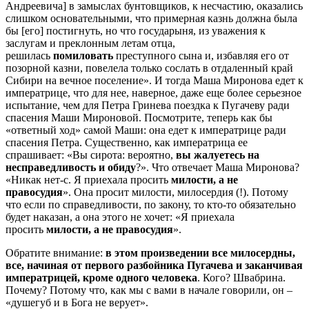
Андреевича] в замыслах бунтовщиков, к несчастию, оказались
слишком основательными, что примерная казнь должна была
бы [его] постигнуть, но что государыня, из уважения к
заслугам и преклонным летам отца,
решилась
помиловать
преступного сына и, избавляя его от
позорной казни, повелела только сослать в отдаленный край
Сибири на вечное поселение». И тогда Маша Миронова едет к
императрице, что для нее, наверное, даже еще более серьезное
испытание, чем для Петра Гринева поездка к Пугачеву ради
спасения Маши Мироновой. Посмотрите, теперь как бы
«ответный ход» самой Маши: она едет к императрице ради
спасения Петра. Существенно, как императрица ее
спрашивает: «Вы сирота: вероятно,
вы жалуетесь на
несправедливость и обиду
?». Что отвечает Маша Миронова?
«Никак нет-с. Я приехала просить
милости, а не
правосудия
». Она просит милости, милосердия (!). Потому
что если по справедливости, по закону, то кто-то обязательно
будет наказан, а она этого не хочет: «Я приехала
просить
милости, а не правосудия
».
Обратите внимание:
в этом произведении все милосердны,
все, начиная от первого разбойника Пугачева и заканчивая
императрицей, кроме одного человека
. Кого? Швабрина.
Почему? Потому что, как мы с вами в начале говорили, он –
«душегуб и в Бога не верует».