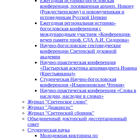
Ежегодная историко-богословская
конференция, посвященная архиеп. Никону
(Рождественскому) и новомученикам и
исповедникам Русской Церкви
Ежегодная региональная историко-
богословская конференция с
международным участием «Конференция-
вечер памяти проф. СДА А.И. Сидорова»
Научно-богословские сектоведческие
конференции Сретенской духовной
академии
Научно-практическая конференция
«Пастырская аскетика архимандрита Иоанна
(Крестьянкина)»
Студенческая Научно-богословская
конференция «Иларионовские Чтения»
Научно-практическая конференция «Cлова в
наследии, наследие в словах»
Журнал "Сретенское слово"
Журнал "Диакрисис"
Журнал "Сретенский сборник"
Объединенный докторский диссертационный
совет
Студенческая наука
Молодежная викторина по