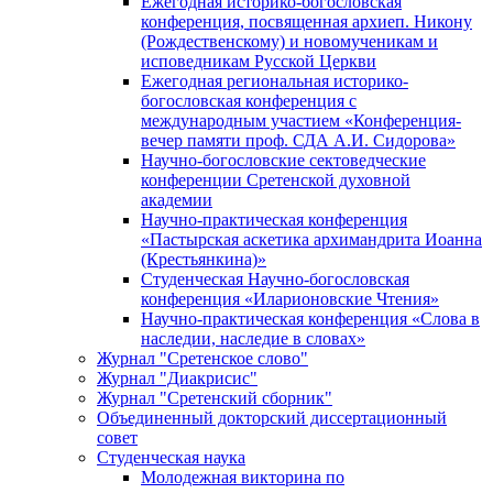
Ежегодная историко-богословская
конференция, посвященная архиеп. Никону
(Рождественскому) и новомученикам и
исповедникам Русской Церкви
Ежегодная региональная историко-
богословская конференция с
международным участием «Конференция-
вечер памяти проф. СДА А.И. Сидорова»
Научно-богословские сектоведческие
конференции Сретенской духовной
академии
Научно-практическая конференция
«Пастырская аскетика архимандрита Иоанна
(Крестьянкина)»
Студенческая Научно-богословская
конференция «Иларионовские Чтения»
Научно-практическая конференция «Cлова в
наследии, наследие в словах»
Журнал "Сретенское слово"
Журнал "Диакрисис"
Журнал "Сретенский сборник"
Объединенный докторский диссертационный
совет
Студенческая наука
Молодежная викторина по