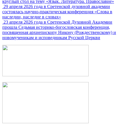
круглый стол на тему «Язык. Литература. Православие»
29 апреля 2026 года в Сретенской духовной академии
состоялась научно-практическая конференция «Слова в
наследии, наследие в словах»
23 апреля 2026 года в Сретенской Духовной Академии
прошла Седьмая историко-богословская конференция,
посвященная архиепископу Никону (Рождественскому) и
новомученикам и исповедникам Русской Церкви