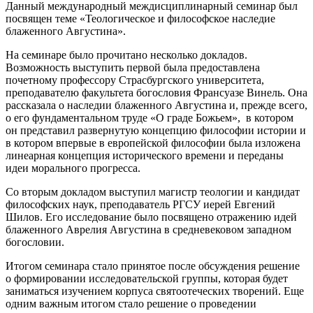
Данный международный междисциплинарный семинар был
посвящен теме «Теологическое и философское наследие
блаженного Августина».
На семинаре было прочитано несколько докладов.
Возможность выступить первой была предоставлена
почетному профессору Страсбургского университета,
преподавателю факультета богословия Франсуазе Винель. Она
рассказала о наследии блаженного Августина и, прежде всего,
о его фундаментальном труде «О граде Божьем», в котором
он представил развернутую концепцию философии истории и
в котором впервые в европейской философии была изложена
линеарная концепция исторического времени и переданы
идеи морального прогресса.
Со вторым докладом выступил магистр теологии и кандидат
философских наук, преподаватель РГСУ иерей Евгений
Шилов. Его исследование было посвящено отражению идей
блаженного Аврелия Августина в средневековом западном
богословии.
Итогом семинара стало принятое после обсуждения решение
о формировании исследовательской группы, которая будет
заниматься изучением корпуса святоотеческих творений. Еще
одним важным итогом стало решение о проведении