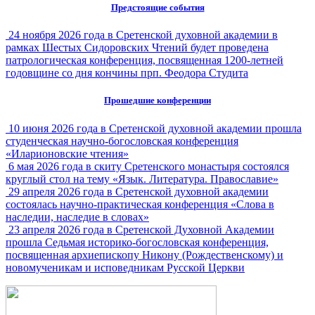
Предстоящие события
24 ноября 2026 года в Сретенской духовной академии в
рамках Шестых Сидоровских Чтений будет проведена
патрологическая конференция, посвященная 1200-летней
годовщине со дня кончины прп. Феодора Студита
Прошедшие конференции
10 июня 2026 года в Сретенской духовной академии прошла
студенческая научно-богословская конференция
«Иларионовские чтения»
6 мая 2026 года в скиту Сретенского монастыря состоялся
круглый стол на тему «Язык. Литература. Православие»
29 апреля 2026 года в Сретенской духовной академии
состоялась научно-практическая конференция «Слова в
наследии, наследие в словах»
23 апреля 2026 года в Сретенской Духовной Академии
прошла Седьмая историко-богословская конференция,
посвященная архиепископу Никону (Рождественскому) и
новомученикам и исповедникам Русской Церкви