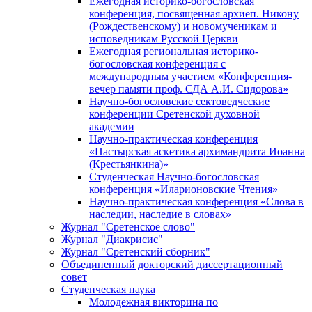
Ежегодная историко-богословская
конференция, посвященная архиеп. Никону
(Рождественскому) и новомученикам и
исповедникам Русской Церкви
Ежегодная региональная историко-
богословская конференция с
международным участием «Конференция-
вечер памяти проф. СДА А.И. Сидорова»
Научно-богословские сектоведческие
конференции Сретенской духовной
академии
Научно-практическая конференция
«Пастырская аскетика архимандрита Иоанна
(Крестьянкина)»
Студенческая Научно-богословская
конференция «Иларионовские Чтения»
Научно-практическая конференция «Cлова в
наследии, наследие в словах»
Журнал "Сретенское слово"
Журнал "Диакрисис"
Журнал "Сретенский сборник"
Объединенный докторский диссертационный
совет
Студенческая наука
Молодежная викторина по