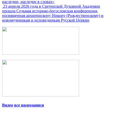
наследии, наследие в словах»
23 апреля 2026 года в Сретенской Духовной Академии
прошла Седьмая историко-богословская конференция,
посвященная архиепископу Никону (Рождественскому) и
новомученикам и исповедникам Русской Церкви
Видео
все видеозаписи