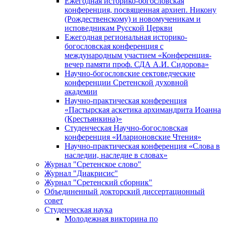
Ежегодная историко-богословская
конференция, посвященная архиеп. Никону
(Рождественскому) и новомученикам и
исповедникам Русской Церкви
Ежегодная региональная историко-
богословская конференция с
международным участием «Конференция-
вечер памяти проф. СДА А.И. Сидорова»
Научно-богословские сектоведческие
конференции Сретенской духовной
академии
Научно-практическая конференция
«Пастырская аскетика архимандрита Иоанна
(Крестьянкина)»
Студенческая Научно-богословская
конференция «Иларионовские Чтения»
Научно-практическая конференция «Cлова в
наследии, наследие в словах»
Журнал "Сретенское слово"
Журнал "Диакрисис"
Журнал "Сретенский сборник"
Объединенный докторский диссертационный
совет
Студенческая наука
Молодежная викторина по