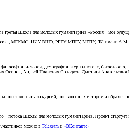
ла третья Школа для молодых гуманитариев «Россия – мое будущ
осова, МГИМО, НИУ ВШЭ, РГГУ, МПГУ, МГПУ, ЛИ имени А.М. Г
о философии, истории, демографии, журналистике, богословию, 
ьич Осипов, Андрей Иванович Солодков, Дмитрий Анатольевич 
енты посетили пять экскурсий, посвященных истории и образован
го – потока Школы для молодых гуманитариев. Проект стартует
 участников можно в
Telegram
и
«ВКонтакте»
.