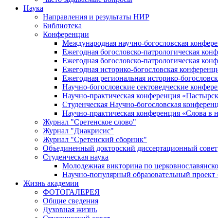
Наука
Направления и результаты НИР
Библиотека
Конференции
Международная научно-богословская конфер
Ежегодная богословско-патрологическая кон
Ежегодная богословско-патрологическая кон
Ежегодная историко-богословская конференц
Ежегодная региональная историко-богословс
Научно-богословские сектоведческие конфер
Научно-практическая конференция «Пастырск
Студенческая Научно-богословская конферен
Научно-практическая конференция «Cлова в н
Журнал "Сретенское слово"
Журнал "Диакрисис"
Журнал "Сретенский сборник"
Объединенный докторский диссертационный совет
Студенческая наука
Молодежная викторина по церковнославянско
Научно-популярный образовательный проект
Жизнь академии
ФОТОГАЛЕРЕЯ
Общие сведения
Духовная жизнь