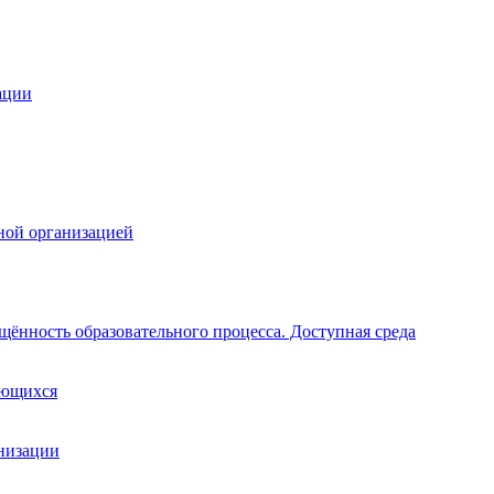
ации
ной организацией
щённость образовательного процесса. Доступная среда
ающихся
анизации