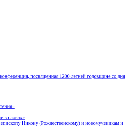
 конференция, посвященная 1200-летней годовщине со дня
чтения»
е в словах»
хиепископу Никону (Рождественскому) и новомученикам и