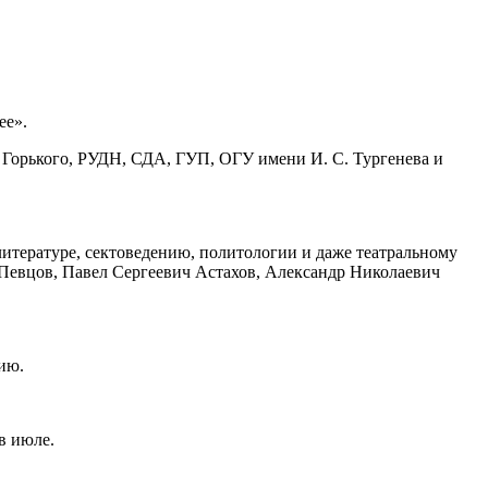
ее».
орького, РУДН, СДА, ГУП, ОГУ имени И. С. Тургенева и
литературе, сектоведению, политологии и даже театральному
Певцов, Павел Сергеевич Астахов, Александр Николаевич
ию.
 в июле.