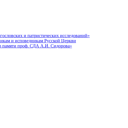
гословских и патристических исследований»
никам и исповедникам Русской Церкви
р памяти проф. СДА А.И. Сидорова»