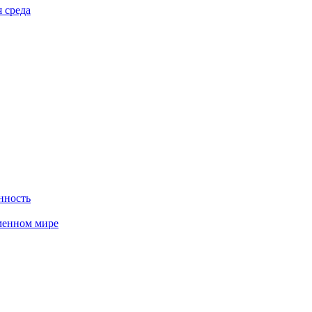
 среда
нность
менном мире