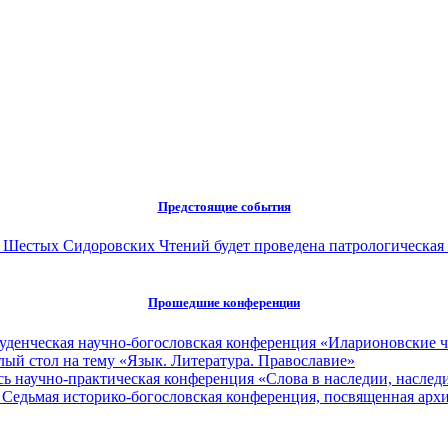
Предстоящие события
ах Шестых Сидоровских Чтений будет проведена патрологическая
Прошедшие конференции
туденческая научно-богословская конференция «Иларионовские 
глый стол на тему «Язык. Литература. Православие»
сь научно-практическая конференция «Слова в наследии, наследи
 Седьмая историко-богословская конференция, посвященная ар