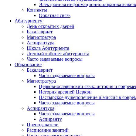
Электронная информационно-образовательная
Контакты
Обратная связь
Абитуриенту
День открытых дверей
Бакалавриат
Магистратура
Аспирантура
Школа Абитуриента
Личный кабинет абитуриента
Часто задаваемые вопросы
Образование
Бакалавриат
Часто задаваемые вопросы
Магистратура
Церковнославянский язык: история и совреме
История древней Церкви
Пастырское душепопечение и миссия в совре
Часто задаваемые вопросы
Аспирантура
Часто задаваемые вопросы
Аспиранту
Преподаватели
Расписание занятий
Часто задаваемые вопросы