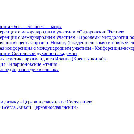
енция «Бог — человек — мир»
ференция с международным участием «Сидоровские Чтения»
ференция с международным участием «Проблемы методологии бо
ия, посвященная архиеп. Никону (Рождественскому) и новомуче
кая конференция с международным участием «Конференция-вече
енции Сретенской духовной академии
ая аскетика архимандрита Иоанна (Крестьянкина)»
ция «Иларионовские Чтения»
аследии, наследие в словах»
му языку «Церковнославянские Состязания»
 «Всегда Живой Церковнославянский»