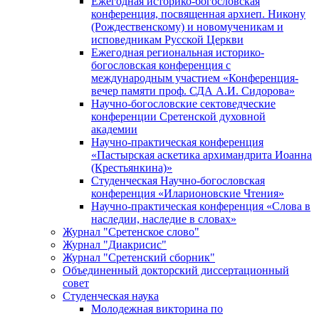
Ежегодная историко-богословская
конференция, посвященная архиеп. Никону
(Рождественскому) и новомученикам и
исповедникам Русской Церкви
Ежегодная региональная историко-
богословская конференция с
международным участием «Конференция-
вечер памяти проф. СДА А.И. Сидорова»
Научно-богословские сектоведческие
конференции Сретенской духовной
академии
Научно-практическая конференция
«Пастырская аскетика архимандрита Иоанна
(Крестьянкина)»
Студенческая Научно-богословская
конференция «Иларионовские Чтения»
Научно-практическая конференция «Cлова в
наследии, наследие в словах»
Журнал "Сретенское слово"
Журнал "Диакрисис"
Журнал "Сретенский сборник"
Объединенный докторский диссертационный
совет
Студенческая наука
Молодежная викторина по