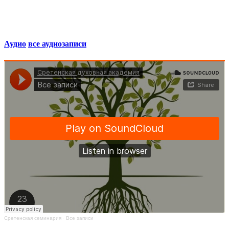
Аудио
все аудиозаписи
Сретенская семинария
·
Все записи