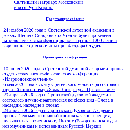
Святейший Патриарх Московский
и всея Руси Кирилл
Предстоящие события
24 ноября 2026 года в Сретенской духовной академии в
рамках Шестых Сидоровских Чтений будет проведена
патрологическая конференция, посвященная 1200-летней
годовщине со дня кончины прп. Феодора Студита
Прошедшие конференции
10 июня 2026 года в Сретенской духовной академии прошла
студенческая научно-богословская конференция
«Иларионовские чтения»
6 мая 2026 года в скиту Сретенского монастыря состоялся
круглый стол на тему «Язык. Литература. Православие»
29 апреля 2026 года в Сретенской духовной академии
состоялась научно-практическая конференция «Слова в
наследии, наследие в словах»
23 апреля 2026 года в Сретенской Духовной Академии
прошла Седьмая историко-богословская конференция,
посвященная архиепископу Никону (Рождественскому) и
новомученикам и исповедникам Русской Церкви