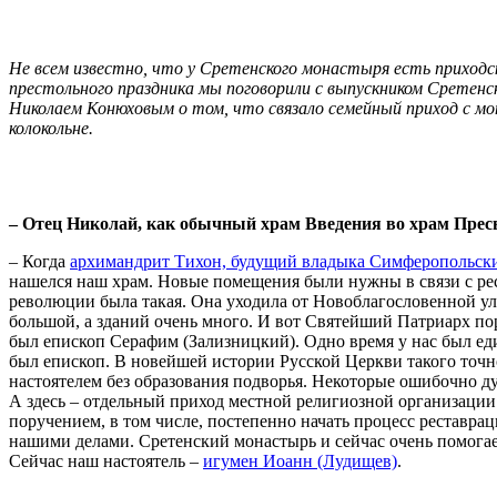
Не всем известно, что у Сретенского монастыря есть приходск
престольного праздника мы поговорили с выпускником Сретен
Николаем Конюховым о том, что связало семейный приход с мон
колокольне.
– Отец Николай, как обычный храм Введения во храм Прес
– Когда
архимандрит Тихон, будущий владыка Симферопольск
нашелся наш храм. Новые помещения были нужны в связи с рес
революции была такая. Она уходила от Новоблагословенной ули
большой, а зданий очень много. И вот Святейший Патриарх пор
был епископ Серафим (Зализницкий). Одно время у нас был ед
был епископ. В новейшей истории Русской Церкви такого точн
настоятелем без образования подворья. Некоторые ошибочно дум
А здесь – отдельный приход местной религиозной организации
поручением, в том числе, постепенно начать процесс реставра
нашими делами. Сретенский монастырь и сейчас очень помогает
Сейчас наш настоятель –
игумен Иоанн (Лудищев)
.