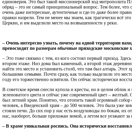
единоверия. Это был такой миссионерский ход митрополита Пл
обряд – это не самый принципиальный вопрос. Тем более, что 
очень даже интересные, аутентичные и где-то даже более прав
правки назрели. Тем не менее мы знаем, как трагически всё э
Церкви, и им выделили место на возвышенности у реки.
– Очень интересно узнать, почему на одной территории нах
превосходит по размерам обычные приходские московские
– Это тоже связано с тем, из кого состоял первый приход. Зде
втором этаже. Низ дома был каменный, а второй этаж деревянн
найти это место и установить столб, что там был алтарь. Этот
большими семьями. Почти сразу, как только выделили это место
году его торжественно освятили. Он сейчас исторически восст
В советское время снесли купола и кресты, но в целом облик и
зеленоватого цвета и сейчас уже современный цвет – желтый. 
был летний храм. Понятно, что отопить такой огромный собор
человек, а Введенский храм – до 500 человек. Это была уже зи
стояли печи. До сих пор у нас есть воздуховоды по бокам, их 
нас, наоборот, больше прихожан зимой, а летом все уезжают за 
– В храме уникальная роспись. Она исторически восстанов