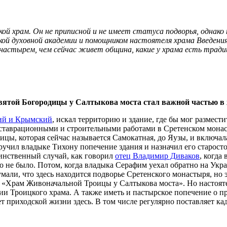
ой храм. Он не приписной и не имеет статуса подворья, однако
ской духовной академии и помощником настоятеля храма Введени
астырем, чем сейчас живет община, какие у храма есть традици
вятой Богородицы у Салтыкова моста стал важной частью в
ий и Крымский
, искал территорию и здание, где бы мог размест
таврационными и строительными работами в Сретенском монасты
цы, которая сейчас называется Самокатная, до Яузы, и включала
учил владыке Тихону попечение здания и назначил его старостой
инственный случай, как говорил
отец Владимир Диваков
, когда
о не было. Потом, когда владыка Серафим уехал обратно на Укр
али, что здесь находится подворье Сретенского монастыря, но эт
 «Храм Живоначальной Троицы у Салтыкова моста». Но настояте
ции Троицкого храма. А также иметь и пастырское попечение о п
 приходской жизни здесь. В том числе регулярно поставляет кад