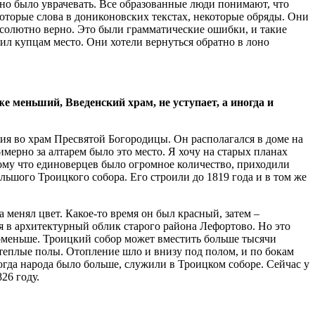
но было уврачевать. Все образованные люди понимают, что
которые слова в дониконовских текстах, некоторые обряды. Они
бсолютно верно. Это были грамматические ошибки, и такие
жил купцам место. Они хотели вернуться обратно в лоно
е меньший, Введенский храм, не уступает, а иногда и
ния во храм Пресвятой Богородицы. Он располагался в доме на
мерно за алтарем было это место. Я хочу на старых планах
потому что единоверцев было огромное количество, приходили
ольшого Троицкого собора. Его строили до 1819 года и в том же
а менял цвет. Какое-то время он был красный, затем –
я в архитектурный облик старого района Лефортово. Но это
поменьше. Троицкий собор может вместить больше тысячи
и теплые полы. Отопление шло и внизу под полом, и по бокам
когда народа было больше, служили в Троицком соборе. Сейчас у
26 году.