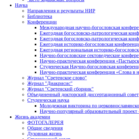
Наука
Направления и результаты НИР
Библиотека
Конференции
Международная научно-богословская конфер
Ежегодная богословско-патрологическая кон
Ежегодная богословско-патрологическая кон
Ежегодная историко-богословская конференц
Ежегодная региональная историко-богословс
Научно-богословские сектоведческие конфер
Научно-практическая конференция «Пастырск
Студенческая Научно-богословская конферен
Научно-практическая конференция «Cлова в н
Журнал "Сретенское слово"
Журнал "Диакрисис"
Журнал "Сретенский сборник"
Объединенный докторский диссертационный совет
Студенческая наука
Молодежная викторина по церковнославянско
Научно-популярный образовательный проект
Жизнь академии
ФОТОГАЛЕРЕЯ
Общие сведения
Духовная жизнь