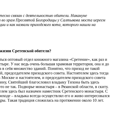
 тесно связан с деятельностью обители. Накануне
я во храм Пресвятой Богородицы у Салтыкова моста иереем
и и как назвали приходского кота, которого нашли на
 жизни Сретенской обители?
иться оптовый отдел книжного магазина «Сретение», как раз и
ре. У нас ведь очень большая храмовая территория, она и до
 в себя множество зданий. Понятно, что приход не такой
, председателем приходского совета. Настоятелем здесь тогда
 в Москве и настоятелем, и председателем приходского совета
аину, Святейший благословил владыку Тихона быть здесь
о не так. Подворье монастыря – в Рязанской области, в скиту.
лем здесь был назначен наместник Сретенского монастыря. С
риходе – владыка всегда осуществлял его и живо интересовался
ры. Такая традиция сложилась на протяжении около 10 лет.