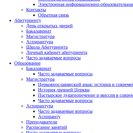
Электронная информационно-образовательная
Контакты
Обратная связь
Абитуриенту
День открытых дверей
Бакалавриат
Магистратура
Аспирантура
Школа Абитуриента
Личный кабинет абитуриента
Часто задаваемые вопросы
Образование
Бакалавриат
Часто задаваемые вопросы
Магистратура
Церковнославянский язык: история и совреме
История древней Церкви
Пастырское душепопечение и миссия в совре
Часто задаваемые вопросы
Аспирантура
Часто задаваемые вопросы
Аспиранту
Преподаватели
Расписание занятий
Часто задаваемые вопросы