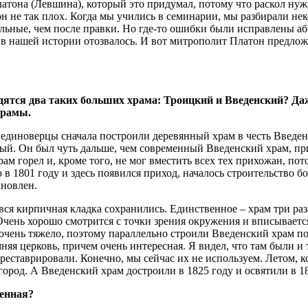
атона (Левшина), который это придумал, потому что раскол нуж
он не так плох. Когда мы учились в семинарии, мы разбирали не
ильные, чем после правки. Но где-то ошибки были исправлены а
то в нашей истории отозвалось. И вот митрополит Платон предло
одятся два таких больших храма: Троицкий и Введенский? Даж
 храмы.
сь единоверцы сначала построили деревянный храм в честь Введе
ый. Он был чуть дальше, чем современный Введенский храм, при
 храм горел и, кроме того, не мог вместить всех тех прихожан, 
 в 1801 году и здесь появился приход, началось строительство б
ановлен.
 вся кирпичная кладка сохранились. Единственное – храм три раз
Очень хорошо смотрится с точки зрения окружения и вписываетс
 очень тяжело, поэтому параллельно строили Введенский храм 
мняя церковь, причем очень интересная. Я видел, что там были 
отреставрировали. Конечно, мы сейчас их не используем. Летом, 
город. А Введенский храм достроили в 1825 году и освятили в 18
ленная?