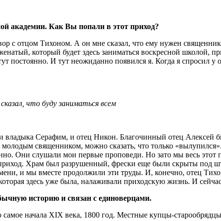
ой академии. Как Вы попали в этот приход?
вор с отцом Тихоном. А он мне сказал, что ему нужен священник
енатый, который будет здесь заниматься воскресной школой, пр
ут постоянно. И тут неожиданно появился я. Когда я спросил у от
 сказал, что буду заниматься всем
л и владыка Серафим, и отец Никон. Благочинный отец Алексей б
 молодым священником, можно сказать, что только «вылупился».
анно. Они слушали мои первые проповеди. Но зато мы весь этот
 приход. Храм был разрушенный, фрески еще были скрыты под шту
ени, и мы вместе продолжили эти труды. И, конечно, отец Тихо
оторая здесь уже была, налаживали приходскую жизнь. И сейчас
еобычную историю и связан с единоверцами.
ло самое начала XIX века, 1800 год. Местные купцы-старообряд