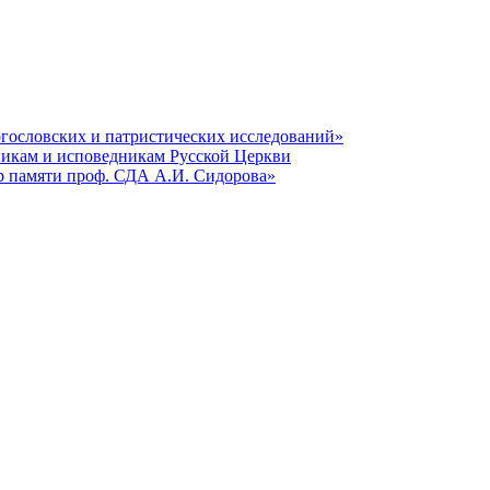
гословских и патристических исследований»
никам и исповедникам Русской Церкви
р памяти проф. СДА А.И. Сидорова»