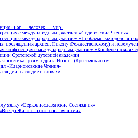
енция «Бог — человек — мир»
ференция с международным участием «Сидоровские Чтения»
ференция с международным участием «Проблемы методологии бо
ия, посвященная архиеп. Никону (Рождественскому) и новомуче
кая конференция с международным участием «Конференция-вече
енции Сретенской духовной академии
ая аскетика архимандрита Иоанна (Крестьянкина)»
ция «Иларионовские Чтения»
аследии, наследие в словах»
му языку «Церковнославянские Состязания»
 «Всегда Живой Церковнославянский»