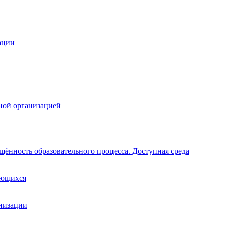
ации
ной организацией
щённость образовательного процесса. Доступная среда
ающихся
анизации