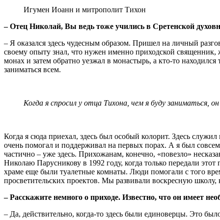
Игумен Иоанн и митрополит Тихон
– Отец Николай, Вы ведь тоже учились в Сретенской духовн
– Я оказался здесь чудесным образом. Пришел на личный разго
своему опыту знал, что нужен именно приходской священник, ж
монах и затем обратно уезжал в монастырь, а кто-то находился т
заниматься всем.
Когда я спросил у отца Тихона, чем я буду заниматься, он
Когда я сюда приехал, здесь был особый колорит. Здесь служи
очень помогал и поддерживал на первых порах. А я был совсем
частично – уже здесь. Прихожанам, конечно, «повезло» несказ
Николаю Парусникову в 1992 году, когда только передали этот
храме еще были туалетные комнаты. Люди помогали с того врем
просветительских проектов. Мы развивали воскресную школу, к
– Расскажите немного о приходе. Известно, что он имеет н
– Да, действительно, когда-то здесь были единоверцы. Это бы