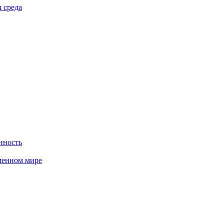
 среда
нность
менном мире