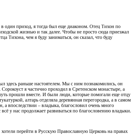
 в один приход, я тогда был еще диаконом. Отец Тихон по
иходской жизнью и так далее. Чтобы не просто сюда приезжал
ца Тихона, чем я буду заниматься, он сказал, что буду
ыл здесь раньше настоятелем. Мы с ним познакомились, он
 Сорокоуст я частично проходил в Сретенском монастыре, а
 путь прошли вместе. И были люди, которые помогали еще отцу
катуркой, алтарь отделяла деревянная перегородка, а в самом
н, а впоследствии – владыка, благословил очень много
 всё у нас продолжает развиваться по благословению владыки.
цы хотели перейти в Русскую Православную Церковь на правах