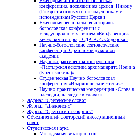
Ежегодная историко-богословская
конференция, посвященная архиеп. Никону
(Рождественскому) и новомученикам и
исповедникам Русской Церкви
Ежегодная региональная историко-
богословская конференция с
международным участием «Конференция-
вечер памяти проф. СДА А.И. Сидорова»
Научно-богословские сектоведческие
конференции Сретенской духовной
академии
Научно-практическая конференция
«Пастырская аскетика архимандрита Иоанна
(Крестьянкина)»
Студенческая Научно-богословская
конференция «Иларионовские Чтения»
Научно-практическая конференция «Cлова в
наследии, наследие в словах»
Журнал "Сретенское слово"
Журнал "Диакрисис"
Журнал "Сретенский сборник"
Объединенный докторский диссертационный
совет
Студенческая наука
Молодежная викторина по