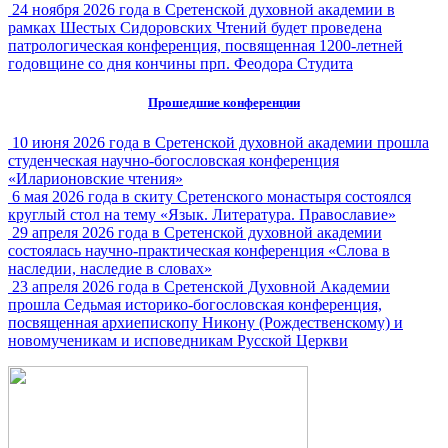
24 ноября 2026 года в Сретенской духовной академии в
рамках Шестых Сидоровских Чтений будет проведена
патрологическая конференция, посвященная 1200-летней
годовщине со дня кончины прп. Феодора Студита
Прошедшие конференции
10 июня 2026 года в Сретенской духовной академии прошла
студенческая научно-богословская конференция
«Иларионовские чтения»
6 мая 2026 года в скиту Сретенского монастыря состоялся
круглый стол на тему «Язык. Литература. Православие»
29 апреля 2026 года в Сретенской духовной академии
состоялась научно-практическая конференция «Слова в
наследии, наследие в словах»
23 апреля 2026 года в Сретенской Духовной Академии
прошла Седьмая историко-богословская конференция,
посвященная архиепископу Никону (Рождественскому) и
новомученикам и исповедникам Русской Церкви