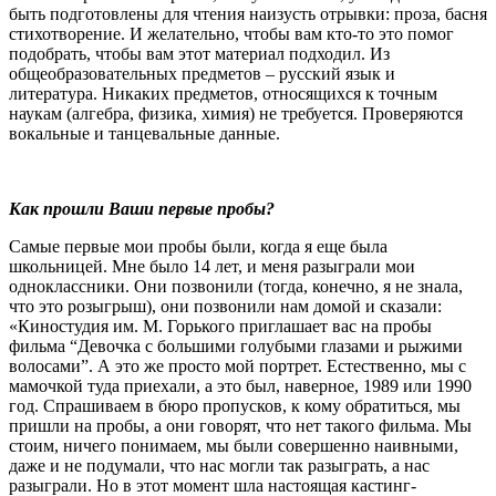
быть подготовлены для чтения наизусть отрывки: проза, басня
стихотворение. И желательно, чтобы вам кто-то это помог
подобрать, чтобы вам этот материал подходил. Из
общеобразовательных предметов – русский язык и
литература. Никаких предметов, относящихся к точным
наукам (алгебра, физика, химия) не требуется. Проверяются
вокальные и танцевальные данные.
Как прошли Ваши первые пробы?
Самые первые мои пробы были, когда я еще была
школьницей. Мне было 14 лет, и меня разыграли мои
одноклассники. Они позвонили (тогда, конечно, я не знала,
что это розыгрыш), они позвонили нам домой и сказали:
«Киностудия им. М. Горького приглашает вас на пробы
фильма “Девочка с большими голубыми глазами и рыжими
волосами”. А это же просто мой портрет. Естественно, мы с
мамочкой туда приехали, а это был, наверное, 1989 или 1990
год. Спрашиваем в бюро пропусков, к кому обратиться, мы
пришли на пробы, а они говорят, что нет такого фильма. Мы
стоим, ничего понимаем, мы были совершенно наивными,
даже и не подумали, что нас могли так разыграть, а нас
разыграли. Но в этот момент шла настоящая кастинг-