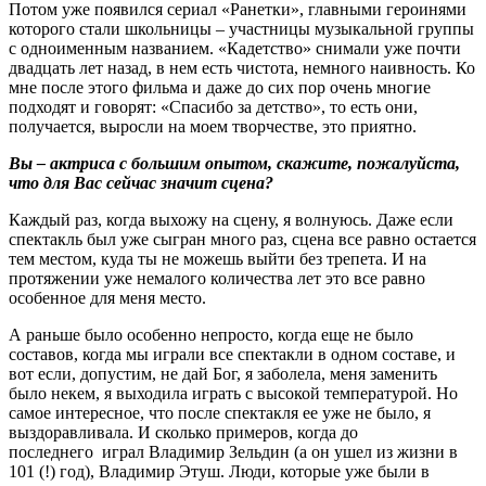
Потом уже появился сериал «Ранетки», главными героинями
которого стали школьницы – участницы музыкальной группы
с одноименным названием. «Кадетство» снимали уже почти
двадцать лет назад, в нем есть чистота, немного наивность. Ко
мне после этого фильма и даже до сих пор очень многие
подходят и говорят: «Спасибо за детство», то есть они,
получается, выросли на моем творчестве, это приятно.
Вы – актриса с большим опытом, скажите, пожалуйста,
что для Вас сейчас значит сцена?
Каждый раз, когда выхожу на сцену, я волнуюсь. Даже если
спектакль был уже сыгран много раз, сцена все равно остается
тем местом, куда ты не можешь выйти без трепета. И на
протяжении уже немалого количества лет это все равно
особенное для меня место.
А раньше было особенно непросто, когда еще не было
составов, когда мы играли все спектакли в одном составе, и
вот если, допустим, не дай Бог, я заболела, меня заменить
было некем, я выходила играть с высокой температурой. Но
самое интересное, что после спектакля ее уже не было, я
выздоравливала. И сколько примеров, когда до
последнего играл Владимир Зельдин (а он ушел из жизни в
101 (!) год), Владимир Этуш. Люди, которые уже были в