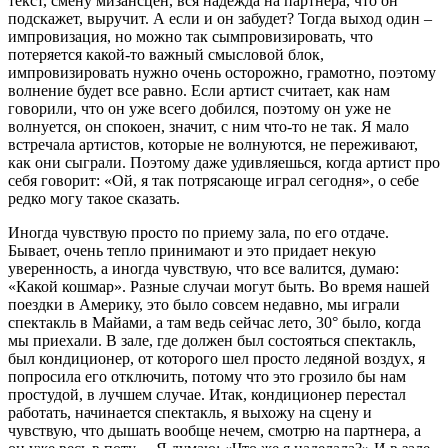
текст, смену мизансцен, вся надежда на партнера, что он
подскажет, выручит. А если и он забудет? Тогда выход один –
импровизация, но можно так сымпровизировать, что
потеряется какой-то важный смысловой блок,
импровизировать нужно очень осторожно, грамотно, поэтому
волнение будет все равно. Если артист считает, как нам
говорили, что он уже всего добился, поэтому он уже не
волнуется, он спокоен, значит, с ним что-то не так. Я мало
встречала артистов, которые не волнуются, не переживают,
как они сыграли. Поэтому даже удивляешься, когда артист про
себя говорит: «Ой, я так потрясающе играл сегодня», о себе
редко могу такое сказать.
Иногда чувствую просто по приему зала, по его отдаче.
Бывает, очень тепло принимают и это придает некую
уверенность, а иногда чувствую, что все валится, думаю:
«Какой кошмар». Разные случаи могут быть. Во время нашей
поездки в Америку, это было совсем недавно, мы играли
спектакль в Майами, а там ведь сейчас лето, 30° было, когда
мы приехали. В зале, где должен был состояться спектакль,
был кондиционер, от которого шел просто ледяной воздух, я
попросила его отключить, потому что это грозило бы нам
простудой, в лучшем случае. Итак, кондиционер перестал
работать, начинается спектакль, я выхожу на сцену и
чувствую, что дышать вообще нечем, смотрю на партнера, а