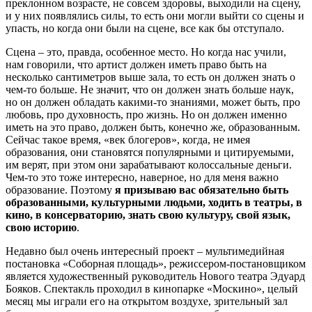
преклонном возрасте, не совсем здоровы, выходили на сцену,
и у них появлялись силы, то есть они могли выйти со сцены и
упасть, но когда они были на сцене, все как бы отступало.
Сцена – это, правда, особенное место. Но когда нас учили,
нам говорили, что артист должен иметь право быть на
несколько сантиметров выше зала, то есть он должен знать о
чем-то больше. Не значит, что он должен знать больше наук,
но он должен обладать какими-то знаниями, может быть, про
любовь, про духовность, про жизнь. Но он должен именно
иметь на это право, должен быть, конечно же, образованным.
Сейчас такое время, «век блогеров», когда, не имея
образования, они становятся популярными и цитируемыми,
им верят, при этом они зарабатывают колоссальные деньги.
Чем-то это тоже интересно, наверное, но для меня важно
образование. Поэтому
я призываю вас обязательно быть
образованными, культурными людьми, ходить в театры, в
кино, в консерваторию, знать свою культуру, свой язык,
свою историю
.
Недавно был очень интересный проект – мультимедийная
постановка «Соборная площадь», режиссером-постановщиком
является художественный руководитель Нового театра Эдуард
Бояков. Спектакль проходил в кинопарке «Москино», целый
месяц мы играли его на открытом воздухе, зрительный зал