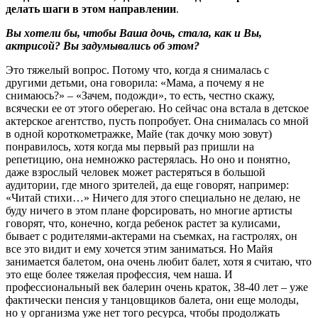
делать шаги в этом направлении
.
Вы хотели бы, чтобы Ваша дочь, стала, как и Вы,
актрисой? Вы задумывались об этом?
Это тяжелый вопрос. Потому что, когда я снималась с
другими детьми, она говорила: «Мама, а почему я не
снимаюсь?» – «Зачем, подожди», то есть, честно скажу,
всячески ее от этого оберегаю. Но сейчас она встала в детское
актерское агентство, пусть попробует. Она снималась со мной
в одной короткометражке, Майе (так дочку мою зовут)
понравилось, хотя когда мы первый раз пришли на
репетицию, она немножко растерялась. Но оно и понятно,
даже взрослый человек может растеряться в большой
аудитории, где много зрителей, да еще говорят, например:
«Читай стихи…» Ничего для этого специально не делаю, не
буду ничего в этом плане форсировать, но многие артисты
говорят, что, конечно, когда ребенок растет за кулисами,
бывает с родителями-актерами на съемках, на гастролях, он
все это видит и ему хочется этим заниматься. Но Майя
занимается балетом, она очень любит балет, хотя я считаю, что
это еще более тяжелая профессия, чем наша. И
профессиональный век балерин очень краток, 38-40 лет – уже
фактически пенсия у танцовщиков балета, они еще молоды,
но у организма уже нет того ресурса, чтобы продолжать