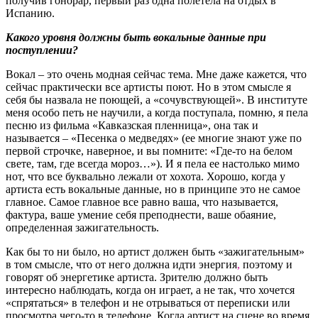
получив гонорар, первый раз одна полетела на отдых в
Испанию.
Какого уровня должны быть вокальные данные при
поступлении?
Вокал – это очень модная сейчас тема. Мне даже кажется, что
сейчас практически все артисты поют. Но в этом смысле я
себя бы назвала не поющей, а «сочувствующей». В институте
меня особо петь не научили, а когда поступала, помню, я пела
песню из фильма «Кавказская пленница», она так и
называется – «Песенка о медведях» (ее многие знают уже по
первой строчке, наверное, и вы помните: «Где-то на белом
свете, там, где всегда мороз…»). И я пела ее настолько мимо
нот, что все буквально лежали от хохота. Хорошо, когда у
артиста есть вокальные данные, но в принципе это не самое
главное. Самое главное все равно ваша, что называется,
фактура, ваше умение себя преподнести, ваше обаяние,
определенная зажигательность.
Как бы то ни было, но артист должен быть «зажигательным»
в том смысле, что от него должна идти энергия
,
поэтому и
говорят об энергетике артиста. Зрителю должно быть
интересно наблюдать, когда он играет, а не так, что хочется
«спрятаться» в телефон и не отрываться от переписки или
просмотра чего-то в телефоне. Когда артист на сцене во время