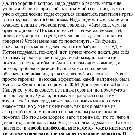
Да, это хороший вопрос. Надо думать о работе, когда еще
учишься. Если говорить об актерском образовании, нужно
уже в студенческие годы стараться сниматься, пытаться играть
в театре, быть востребованным. Надо подумать, как мне мой
художественный руководитель говорила: «Захарова, чем ты
будешь удивлять? Посмотри на себя, ты же маленькая, тебя
никто не увидит на сцене, не услышит». Для чего она это
говорила? Чтобы меня как-то подстегнуть. «Ты будешь
сначала играть милых девушек, потом бабушек…» – «Да».
Потом подумала, пожалуй, нет, нужно что-то искать для себя.
Поэтому брала отрывки на другие образы, на кого я не
похожа, то есть, чтобы не быть актером одного амплуа, а
искать, пробовать разное. Есть такие специальные
обозначения: инженю, травести, «голубая героиня»… А есть
просто героиня – высокая, эффектная, какой, например, была
Настасья Филипповна в романе Ф.М. Достоевского «Идиот».
Наверное, у меня совсем не типаж героини, но почему-то я
играю героинь. Думаю, потому что работала над этим,
трудилась. Только труд может здесь помочь или какие-то
знакомства, но у меня их не было, так как я была не из
актерской семьи, мне никто в плане карьеры никогда не
помогал. Но это даже здорово, зато я понимаю, что то, чего я
добилась, я добилась сама. Вот, есть о чем задуматься. Так что,
наверное,
в любой профессии
, мне кажется,
уже в институте,
ты должен понимать, где ты хочешь дальше работать. И