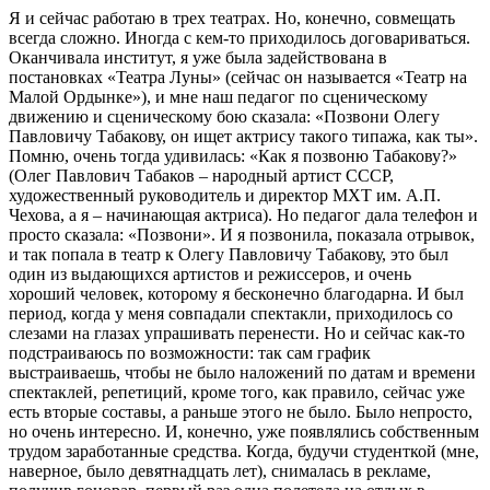
Я и сейчас работаю в трех театрах. Но, конечно, совмещать
всегда сложно. Иногда с кем-то приходилось договариваться.
Оканчивала институт, я уже была задействована в
постановках «Театра Луны» (сейчас он называется «Театр на
Малой Ордынке»), и мне наш педагог по сценическому
движению и сценическому бою сказала: «Позвони Олегу
Павловичу Табакову, он ищет актрису такого типажа, как ты».
Помню, очень тогда удивилась: «Как я позвоню Табакову?»
(Олег Павлович Табаков – народный артист СССР,
художественный руководитель и директор МХТ им. А.П.
Чехова, а я – начинающая актриса). Но педагог дала телефон и
просто сказала: «Позвони». И я позвонила, показала отрывок,
и так попала в театр к Олегу Павловичу Табакову, это был
один из выдающихся артистов и режиссеров, и очень
хороший человек, которому я бесконечно благодарна. И был
период, когда у меня совпадали спектакли, приходилось со
слезами на глазах упрашивать перенести. Но и сейчас как-то
подстраиваюсь по возможности: так сам график
выстраиваешь, чтобы не было наложений по датам и времени
спектаклей, репетиций, кроме того, как правило, сейчас уже
есть вторые составы, а раньше этого не было. Было непросто,
но очень интересно. И, конечно, уже появлялись собственным
трудом заработанные средства. Когда, будучи студенткой (мне,
наверное, было девятнадцать лет), снималась в рекламе,