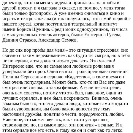
директор, которая меня увидела и пригласила на пробы в
другой проект, и я сыграла в сказке, но помню, у меня тогда
были только фотопробы. А уже именно сниматься в кино и
играть в театре я начала (и так получилось, что самой первой с
нашего курса), когда поступила в театральный институт
имени Бориса Щукина. Среди моих однокурсников, из числа
самых успешных теперь актеров, были: Екатерина Гусева,
Даниил Страхов, Александр Семчев.
Но до сих пор пробы для меня – это ситуация стрессовая, оно
связано с таким переживанием: как будто ты сыграл, но в тебя
не поверили, а ты должен что-то доказать. Это ужасно!
Интересно еще, что на самые мои любимые роли меня
утверждали без проб. Одна из них – роль преподавательницы
Полины Сергеевны в сериале «Кадетство», в свое время он
был очень популярным. Может быть, кто-то из Вас его даже
смотрел или слышал о таком фильме. А если не смотрели,
очень вам советую, потому что это был, наверное, один из
лучших сериалов, в нем была искренность. Видимо, очень
важным было то, что его делали люди, которые сами когда-то
были суворовцами, им было важно донести эту тему
настоящей дружбы, понятия о чести, порядочности, любви.
Наверное, это может звучать, как что-то устаревшее,
старомодное, но, на самом деле, эти понятия – вечные. И в
этом сериале все это есть, к тому же он и снят как-то легко.