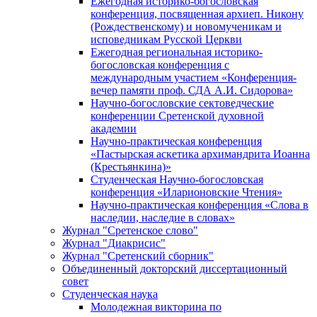
Ежегодная историко-богословская
конференция, посвященная архиеп. Никону
(Рождественскому) и новомученикам и
исповедникам Русской Церкви
Ежегодная региональная историко-
богословская конференция с
международным участием «Конференция-
вечер памяти проф. СДА А.И. Сидорова»
Научно-богословские сектоведческие
конференции Сретенской духовной
академии
Научно-практическая конференция
«Пастырская аскетика архимандрита Иоанна
(Крестьянкина)»
Студенческая Научно-богословская
конференция «Иларионовские Чтения»
Научно-практическая конференция «Cлова в
наследии, наследие в словах»
Журнал "Сретенское слово"
Журнал "Диакрисис"
Журнал "Сретенский сборник"
Объединенный докторский диссертационный
совет
Студенческая наука
Молодежная викторина по