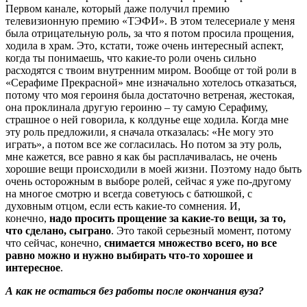
Первом канале, который даже получил премию
телевизионную премию «ТЭФИ». В этом телесериале у меня
была отрицательную роль, за что я потом просила прощения,
ходила в храм. Это, кстати, тоже очень интересный аспект,
когда ты понимаешь, что какие-то роли очень сильно
расходятся с твоим внутренним миром. Вообще от той роли в
«Серафиме Прекрасной» мне изначально хотелось отказаться,
потому что моя героиня была достаточно ветреная, жестокая,
она проклинала другую героиню – ту самую Серафиму,
страшное о ней говорила, к колдунье еще ходила. Когда мне
эту роль предложили, я сначала отказалась: «Не могу это
играть», а потом все же согласилась. Но потом за эту роль,
мне кажется, все равно я как бы расплачивалась, не очень
хорошие вещи происходили в моей жизни. Поэтому надо быть
очень осторожным в выборе ролей, сейчас я уже по-другому
на многое смотрю и всегда советуюсь с батюшкой, с
духовным отцом, если есть какие-то сомнения. И,
конечно,
надо просить прощение за какие-то вещи, за то,
что сделано, сыграно
. Это такой серьезный момент, потому
что сейчас, конечно,
снимается множество всего, но все
равно можно и нужно выбирать что-то хорошее и
интересное
.
А как не остаться без работы после окончания вуза?