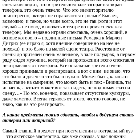
спектакля видит, что в зрительном зале загорается экран
телефона, это очень тяжело. Что это значит: зрителю
неинтересно, актеры не справляются с ролью? Бывает,
возможно, и такое, но чаще всего, это не так (хотя и этот
случай – не повод включать в театре во время спектакля
телефон). Мы недавно играли спектакль, очень хороший, в
основе которого – подлинные письма Ремарка к Марлен
Дитрих (ее играю я, хотя внешне совершенно на нее не
похожа), и это было на малой сцене театра. Расстояние от
сцены до зрителей очень маленькое, в зале полумрак, а первом
ряду сидел мужчина, который на протяжении всего спектакля
не отрывался от телефона. Все остальные зрители очень
хорошо принимали и реагировали, а вот с ним, не знаю, что
это было и для чего это было нужно. Может быть, какое-то
испытание на смирение, что может быть и так: «Видишь, ты
играешь, а кто-то может вот так сидеть, не поднимая глаз на
сцену…» Но это, конечно, показывает отсутствие культуры,
даже хамство. Всегда теряюсь от этого, честно говорю, не
знаю, как на это реагировать.
А какие предметы нужно сдавать, чтобы в будущем стать
актером или актрисой?
Самый главный предмет при поступлении в театральный вуз
– это актерское мастерство, как уже сказала, у вас должны