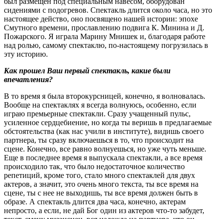
был размещен под специальным навесом, оборудован
сидениями с подогревов. Спектакль длится около часа, но это
настоящее действо, оно посвящено нашей истории: эпохе
Смутного времени, прославлению подвига К. Минина и Д.
Пожарского. Я играла Марину Мнишек и, благодаря работе
над ролью, самому спектаклю, по-настоящему погрузилась в
эту историю.
Как прошел Ваш первый спектакль, какие были
впечатления?
В то время я была второкурсницей, конечно, я волновалась.
Вообще на спектаклях я всегда волнуюсь, особенно, если
играю премьерные спектакли. Сразу учащенный пульс,
усиленное сердцебиение, но когда ты веришь в предлагаемые
обстоятельства (как нас учили в институте), видишь своего
партнера, ты сразу включаешься в то, что происходит на
сцене. Конечно, все равно волнуешься, но уже чуть меньше.
Еще в последнее время я выпускала спектакли, а все время
происходило так, что было недостаточное количество
репетиций, кроме того, стало много спектаклей для двух
актеров, а значит, это очень много текста, ты все время на
сцене, ты с нее не выходишь, ты все время должен быть в
образе. А спектакль длится два часа, конечно, актерам
непросто, а если, не дай Бог один из актеров что-то забудет,