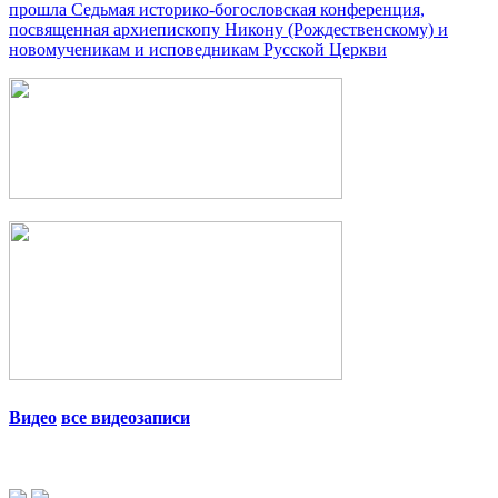
прошла Седьмая историко-богословская конференция,
посвященная архиепископу Никону (Рождественскому) и
новомученикам и исповедникам Русской Церкви
Видео
все видеозаписи