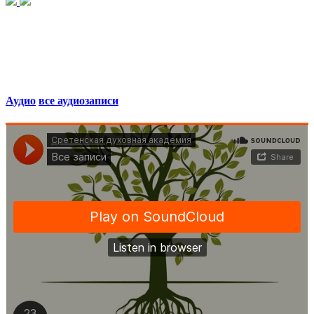
Аудио
все аудиозаписи