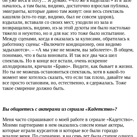
он уже весь в поту… Я думаю: «Что же я наделала?» И в зале
началось, а там была, видимо, достаточно взрослая публика,
эмигранты, которые давно там живут: они весь спектакль
кашляли (кто-то еще, видимо, был не совсем здоров),
вздыхали, вставали со своих мест, уходили из зала и
возвращались, видимо, из-за этой духоты им было настолько
тяжело и неуютно, но и для нас это тоже было испытание.
Между сценами, когда я оказалась за кулисами, обратилась к
работнику сцены: «Включите кондиционер, они видимо
задыхаются». – «А мы уже не можем, вы заболеете». В общем,
понимаю, что я была виновата. И так все два часа шел
спектакль. Но в конце все встали, очень искренне
аплодировали, кричали «Браво». Видите, как бывает в жизни.
Но ты не можешь остановиться спектакль, хотя в какой-то
момент мне хотелось сказать, что если так плохо, давайте мы
все просто остановим, но, естественно, я сдержалась. Тоже
такое смирение должно быть.
Вы общаетесь с актерами из сериала «Кадетство»?
Меня часто спрашивают о моей работе в сериале «Кадетство».
Моими партнерами в нем оказались совсем юные актеры,
которые играли курсантов и которые все были гораздо
младше меня. По сценарию, я на семь лет была старше одного