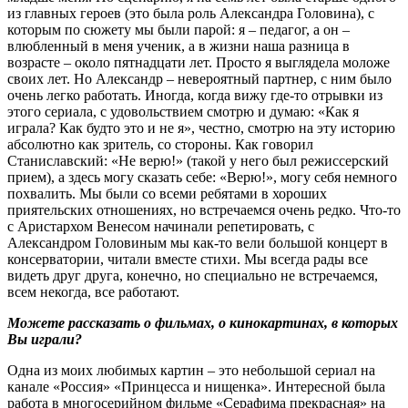
из главных героев (это была роль Александра Головина), с
которым по сюжету мы были парой: я – педагог, а он –
влюбленный в меня ученик, а в жизни наша разница в
возрасте – около пятнадцати лет. Просто я выглядела моложе
своих лет. Но Александр – невероятный партнер, с ним было
очень легко работать. Иногда, когда вижу где-то отрывки из
этого сериала, с удовольствием смотрю и думаю: «Как я
играла? Как будто это и не я», честно, смотрю на эту историю
абсолютно как зритель, со стороны. Как говорил
Станиславский: «Не верю!» (такой у него был режиссерский
прием), а здесь могу сказать себе: «Верю!», могу себя немного
похвалить. Мы были со всеми ребятами в хороших
приятельских отношениях, но встречаемся очень редко. Что-то
с Аристархом Венесом начинали репетировать, с
Александром Головиным мы как-то вели большой концерт в
консерватории, читали вместе стихи. Мы всегда рады все
видеть друг друга, конечно, но специально не встречаемся,
всем некогда, все работают.
Можете рассказать о фильмах, о кинокартинах, в которых
Вы играли?
Одна из моих любимых картин – это небольшой сериал на
канале «Россия» «Принцесса и нищенка». Интересной была
работа в многосерийном фильме «Серафима прекрасная» на