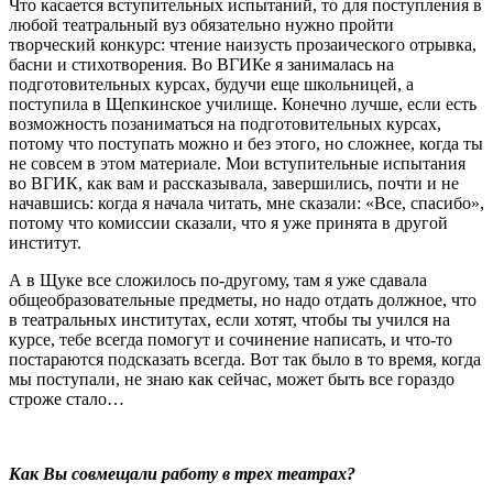
Что касается вступительных испытаний, то для поступления в
любой театральный вуз обязательно нужно пройти
творческий конкурс: чтение наизусть прозаического отрывка,
басни и стихотворения. Во ВГИКе я занималась на
подготовительных курсах, будучи еще школьницей, а
поступила в Щепкинское училище. Конечно лучше, если есть
возможность позаниматься на подготовительных курсах,
потому что поступать можно и без этого, но сложнее, когда ты
не совсем в этом материале. Мои вступительные испытания
во ВГИК, как вам и рассказывала, завершились, почти и не
начавшись: когда я начала читать, мне сказали: «Все, спасибо»,
потому что комиссии сказали, что я уже принята в другой
институт.
А в Щуке все сложилось по-другому, там я уже сдавала
общеобразовательные предметы, но надо отдать должное, что
в театральных институтах, если хотят, чтобы ты учился на
курсе, тебе всегда помогут и сочинение написать, и что-то
постараются подсказать всегда. Вот так было в то время, когда
мы поступали, не знаю как сейчас, может быть все гораздо
строже стало…
Как Вы совмещали работу в трех театрах?