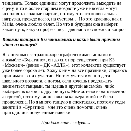
танцевать. Только единицы могут продолжать выходить на
сцену, и то в более старшем возрасте уже не всегда могут
исполнять сложные партии, потому что это колоссальная
нагрузка, прежде всего, на суставы… Но это красиво, как и
Майя, очень люблю балет. Но что в будущем она выберет,
какой путь, какую профессию, – для нас это сложный вопрос.
Какими танцами Вы занимались и какие были причины
уйти из танцев?
Я занималась эстрадно-хореографическими танцами в
ансамбле «Буратино», он до сих пор существует при КЗ
«Москвич» (ранее – ДК «АЗЛК»), этот коллектив существует
уже более сорока лет. Хожу к ним на все праздники, стараюсь
принимать в них участие. Но там учатся именно дети
школьного возраста, а потом, если хочешь продолжать
заниматься танцами, ты идешь в другой ансамбль, либо
выбираешь какой-то другой путь. Мне хотелось быть именно
актрисой, поэтому танцевальная карьера мной не была
продолжена. Но я много танцую в спектаклях, поэтому годы
занятий в «Буратино» мне это очень помогли, очень
пригодились полученные навыки.
Продолжение следует...