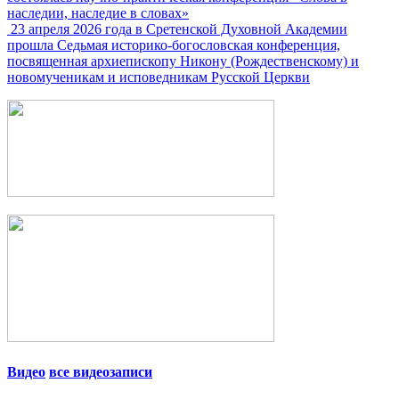
наследии, наследие в словах»
23 апреля 2026 года в Сретенской Духовной Академии
прошла Седьмая историко-богословская конференция,
посвященная архиепископу Никону (Рождественскому) и
новомученикам и исповедникам Русской Церкви
Видео
все видеозаписи