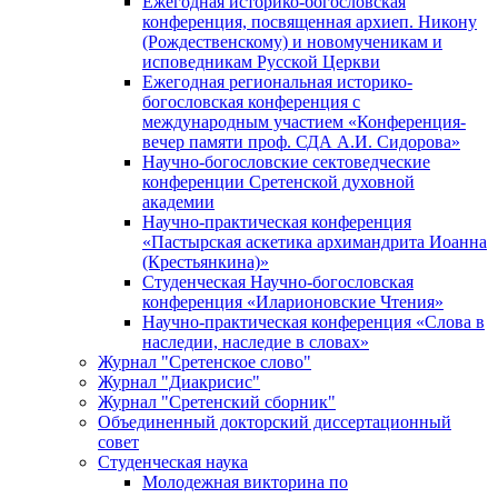
Ежегодная историко-богословская
конференция, посвященная архиеп. Никону
(Рождественскому) и новомученикам и
исповедникам Русской Церкви
Ежегодная региональная историко-
богословская конференция с
международным участием «Конференция-
вечер памяти проф. СДА А.И. Сидорова»
Научно-богословские сектоведческие
конференции Сретенской духовной
академии
Научно-практическая конференция
«Пастырская аскетика архимандрита Иоанна
(Крестьянкина)»
Студенческая Научно-богословская
конференция «Иларионовские Чтения»
Научно-практическая конференция «Cлова в
наследии, наследие в словах»
Журнал "Сретенское слово"
Журнал "Диакрисис"
Журнал "Сретенский сборник"
Объединенный докторский диссертационный
совет
Студенческая наука
Молодежная викторина по