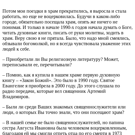
Потом мои поездки в храм прекратились, я выросла и стала
работать, но еще не воцерковилась. Будучи в каком-либо
городе, обязательно посещала храм, опять же ничего не
понимая. И только в начале 1990-х годов начала думать о Боге,
читать духовные книги, писать от руки молитвы, ходить в
храм. Веру свою я не прятала. Было, что надо мной смеялись,
обзывали богомолкой, но я всегда чувствовала уважение этих
людей к себе.
– Приобретали ли Вы религиозную литературу? Может,
переписывали ее, перечитывали?
– Помню, как я купила в нашем храме первую духовную
книгу – «Закон Божий». Это было в 1990 году. Святое
Евангелие я приобрела в 2000 году. До этого слушала по
радио передачи, которые вел священник Артемий
Владимиров.
– Были ли среди Ваших знакомых священнослужители или
люди, о которых Вы точно знали, что они посещают храм?
– В нашей семье не было священнослужителей, но папина
сестра Августа Ивановна была человеком воцерковленным,
благодаря ей мы смогли отпеть отца по его смерти в 1973