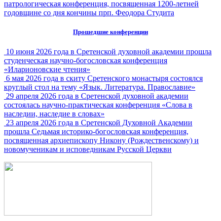
патрологическая конференция, посвященная 1200-летней
годовщине со дня кончины прп. Феодора Студита
Прошедшие конференции
10 июня 2026 года в Сретенской духовной академии прошла
студенческая научно-богословская конференция
«Иларионовские чтения»
6 мая 2026 года в скиту Сретенского монастыря состоялся
круглый стол на тему «Язык. Литература. Православие»
29 апреля 2026 года в Сретенской духовной академии
состоялась научно-практическая конференция «Слова в
наследии, наследие в словах»
23 апреля 2026 года в Сретенской Духовной Академии
прошла Седьмая историко-богословская конференция,
посвященная архиепископу Никону (Рождественскому) и
новомученикам и исповедникам Русской Церкви