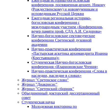
Ежегодная историко-богословская
конференция, посвященная архиеп. Никону
(Рождественскому) и новомученикам и
исповедникам Русской Церкви
Ежегодная региональная историко-
богословская конференция с
международным участием «Конференция-
вечер памяти проф. СДА А.И. Сидорова»
Научно-богословские сектоведческие
конференции Сретенской духовной
академии
Научно-практическая конференция
«Пастырская аскетика архимандрита Иоанна
(Крестьянкина)»
Студенческая Научно-богословская
конференция «Иларионовские Чтения»
Научно-практическая конференция «Cлова в
наследии, наследие в словах»
Журнал "Сретенское слово"
Журнал "Диакрисис"
Журнал "Сретенский сборник"
Объединенный докторский диссертационный
совет
Студенческая наука
Молодежная викторина по