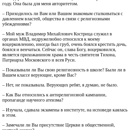
году. Она была для меня авторитетом.
– Приходилось ли Вам или Вашим знакомым сталкиваться с
давлением властей, общества в связи с религиозными
убеждениями?
– Мой муж Владимир Михайлович Кострица служил в
органах МВД, недружелюбно относился к моему
воцерковлению, иногда был груб, очень боялся крестить дочь,
боялся и венчаться. Сейчас он, слава Богу, воцерковился,
является прихожанином храма в честь святителя Тихона,
Патриарха Московского и всея Руси.
– Показывали ли Вы свою религиозность в школе? Были ли в
Вашем классе верующие, кроме Вас?
– Нет, не показывала. Верующих ребят, я думаю, не было.
– Как Вы относились к антирелигиозной кампании,
пропаганде научного атеизма?
– Изучала, сдавала экзамены в институте, на исповеди каялась
в этом.
– Замечали ли Вы присутствие Церкви в общественной,