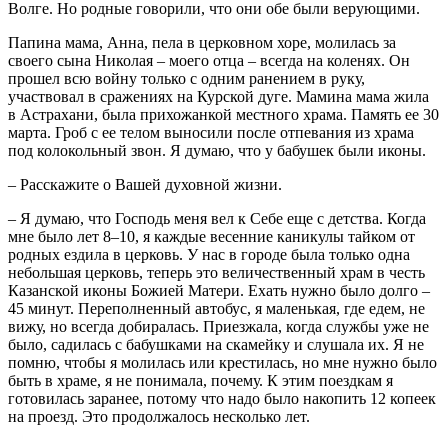
Волге. Но родные говорили, что они обе были верующими.
Папина мама, Анна, пела в церковном хоре, молилась за
своего сына Николая – моего отца – всегда на коленях. Он
прошел всю войну только с одним ранением в руку,
участвовал в сражениях на Курской дуге. Мамина мама жила
в Астрахани, была прихожанкой местного храма. Память ее 30
марта. Гроб с ее телом выносили после отпевания из храма
под колокольный звон. Я думаю, что у бабушек были иконы.
– Расскажите о Вашей духовной жизни.
– Я думаю, что Господь меня вел к Себе еще с детства. Когда
мне было лет 8–10, я каждые весенние каникулы тайком от
родных ездила в церковь. У нас в городе была только одна
небольшая церковь, теперь это величественный храм в честь
Казанской иконы Божией Матери. Ехать нужно было долго –
45 минут. Переполненный автобус, я маленькая, где едем, не
вижу, но всегда добиралась. Приезжала, когда службы уже не
было, садилась с бабушками на скамейку и слушала их. Я не
помню, чтобы я молилась или крестилась, но мне нужно было
быть в храме, я не понимала, почему. К этим поездкам я
готовилась заранее, потому что надо было накопить 12 копеек
на проезд. Это продолжалось несколько лет.