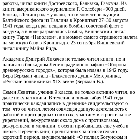
работы, читал книги Достоевского, Бальзака, Гамсуна. Из
книги американского журналиста Г. Солсбери «900 дней.
Блокада Ленинграда» узнали, что в момент эвакуации
Балтийского флота из Таллина в Кронштадт 27–30 августа
1941 года, когда враг нещадно бомбил советский флот с
воздуха, а в воде разрывались бомбы, Вишневский читал
книгу Тарле «Наполеон», а в момент самого страшного налета
на морскую базу в Кронштадте 23 сентября Вишневский
читал книгу Майна Рида.
Академик Дмитрий Лихачев не только читал книги, но и
написал в блокадном Ленинграде монографию «Оборона
древнерусских городов», которая была издана в 1942 году.
Вера Берхман читала «Блаженство души» Метерлинка,
«Русские подвижники XIX века» (Берхман В.).
Семен Левитан, ученик 9 класса, не только активно читал, но
даже покупал книги. В течение июня-декабря 1941 года
практически каждая запись в дневнике свидетельствуют о
том, что он читал, летом совмещая данную деятельность с
работой в пригородных совхозах, участием в строительстве
укреплений, дежурствами около дома с противогазом,
дежурствами в милиции, с осени прибавилась еще учеба в
школе. Перечень книг, прочитанных за относительно
короткий период, внушительный: «О полках Богунском и