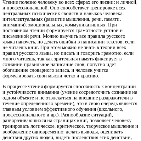
Чтение полезно человеку во всех сферах его жизни: и личной,
и профессиональной. Оно способствует тренировке всех
центральных психических свойств и навыков человека:
интеллектуальных (развитие мышления, речи, памяти,
внимания), эмоциональных, коммуникативных. При
постоянном чтении формируется грамотность устной и
письменной речи. Можно выучить все правила русского
языка наизусть, но делать ошибки в написании текстов, если
не читаешь книг. При этом можно не знать в теории всех
правил русского языка, но писать и говорить грамотно, если
много читаешь, так как зрительная память фиксирует в
сознании правильное написание слов; попутно идет
обогащение словарного запаса, и человек учится
формулировать свои мысли четко и красиво.
В процессе чтения формируется способность к концентрации
и устойчивости внимания (умение сосредоточить сознание на
одном объекте и не отвлекаться на внешние раздражители в
течение определенного времени), это в свою очередь является
главным условием эффективного обучения (школьного,
профессионального и др.). Разнообразие ситуаций,
разворачивающихся на страницах книг, позволяет человеку
тренировать логическое, критическое, творческое мышление и
воображение одновременно: делать выводы, оценивать
действия других людей, видеть последствия этих действий,