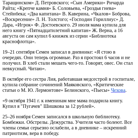
Таращинском» Д. Петровского; «Сын Америки» Ричарда
Райта; «Крепче камня» Б. Соловьева, «Гроздья гнева»
Стейнбека; «Два капитана» В. Каверина, «Чкалов» Боброва,
«Воскресение» Л. Н. Толстого; «Господин Гориллиус» Д.
Дара, «Игрок» Ф. Достоевского. 29 июля мама купила для
него книгу «Пятнадцатилетний капитан» Ж. Верна, а 16
августа он сам купил 6 книжек из серии «Библиотека
краснофлотца».
19–21 сентября Семен записал в дневнике: «Я стою в
очередях. Они теперь огромные. Раз я простоял 6 часов и не
получил. В хлеб стали мешать чего-то. Говорят, овес. Он стал
невкусный. Читаю».
В октябре его сестра Лия, работавшая медсестрой в госпитале,
купила собрание сочинений Маяковского, «Критические
статьи о М. Ю. Лермонтове» Белинского, «Пьесы»
Чехова
.
«9 октября 1941 г. к именинам мне мама подарила книгу.
Купил я "Пугачев" Шишкова за 12 рублей».
25–26 ноября Семен записался в школьную библиотеку.
Бомбежки. Обстрелы. Дежурства. Учителя часто болеют. Все
члены семьи серьезно ослабели, а в дневнике – искренний
патриотизм, вера в победу.