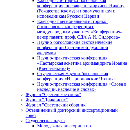
Ежегодная историко-богословская
конференция, посвященная архиеп. Никону
(Рождественскому) и новомученикам и
исповедникам Русской Церкви
Ежегодная региональная историко-
богословская конференция с
международным участием «Конференция-
вечер памяти проф. СДА А.И. Сидорова»
Научно-богословские сектоведческие
конференции Сретенской духовной
академии
Научно-практическая конференция
«Пастырская аскетика архимандрита Иоанна
(Крестьянкина)»
Студенческая Научно-богословская
конференция «Иларионовские Чтения»
Научно-практическая конференция «Cлова в
наследии, наследие в словах»
Журнал "Сретенское слово"
Журнал "Диакрисис"
Журнал "Сретенский сборник"
Объединенный докторский диссертационный
совет
Студенческая наука
Молодежная викторина по