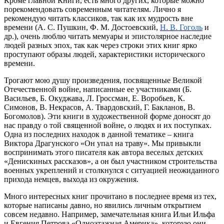
Кроме главной Книги, есть много других, которые можно
порекомендовать современным читателям. Лично я
рекомендую читать классиков, так как их мудрость вне
времени (А. С. Пушкин, Ф. М. Достоевский,
Н. В. Гоголь
и
др.), очень люблю читать мемуары и эпистолярное наследие
людей разных эпох, так как через строки этих книг ярко
проступают образы людей, характеристики исторического
времени.
Трогают мою душу произведения, посвященные Великой
Отечественной войне, написанные ее участниками (Б.
Васильев, Б. Окуджава, Л. Гроссман, Е. Воробьев, К.
Симонов, В. Некрасов, А. Твардовский, Г. Бакланов, В.
Богомолов). Эти книги в художественной форме доносят до
нас правду о той священной войне, о людях и их поступках.
Одна из последних находок в данной тематике – книга
Виктора Драгунского «Он упал на траву». Мы привыкли
воспринимать этого писателя как автора веселых детских
«Денискиных рассказов», а он был участником строительства
военных укреплений и столкнулся с ситуацией неожиданного
прихода немцев, выхода из окружения.
Много интересных книг прочитано в последнее время из тех,
которые написаны давно, но явились личным открытием
совсем недавно. Например, замечательная книга Ильи Ильфа
и Евгения Петрова «Одноэтажная Америка», которую они