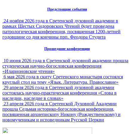
Предстоящие события
24 ноября 2026 года в Сретенской духовной академии в
рамках Шестых Сидоровских Чтений будет проведена
патрологическая конференция, посвященная 1200-летней
годовщине со дня кончины прп. Феодора Студита
Прошедшие конференции
10 июня 2026 года в Сретенской духовной академии прошла
студенческая научно-богословская конференция
«Иларионовские чтения»
6 мая 2026 года в скиту Сретенского монастыря состоялся
круглый стол на тему «Язык. Литература. Православие»
29 апреля 2026 года в Сретенской духовной академии
состоялась научно-практическая конференция «Слова в
наследии, наследие в словах»
23 апреля 2026 года в Сретенской Духовной Академии
прошла Седьмая историко-богословская конференция,
посвященная архиепископу Никону (Рождественскому) и
новомученикам и исповедникам Русской Церкви