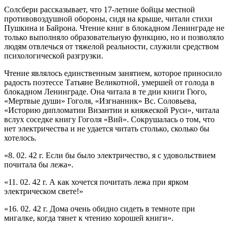
Солсбери рассказывает, что 17-летние бойцы местной
противовоздушной обороны, сидя на крыше, читали стихи
Пушкина и Байрона. Чтение книг в блокадном Ленинграде не
только выполняло образовательную функцию, но и позволяло
людям отвлечься от тяжелой реальности, служили средством
психологической разгрузки.
Чтение являлось единственным занятием, которое приносило
радость поэтессе Татьяне Великотной, умершей от голода в
блокадном Ленинграде. Она читала в те дни книги Гюго,
«Мертвые души» Гоголя, «Изгнанник» Вс. Соловьева,
«Историю дипломатии Византии и княжеской Руси», читала
вслух соседке книгу Гоголя «Вий». Сокрушалась о том, что
нет электричества и не удается читать столько, сколько бы
хотелось.
«8. 02. 42 г. Если бы было электричество, я с удовольствием
почитала бы лежа».
«11. 02. 42 г. А как хочется почитать лежа при ярком
электрическом свете!»
«16. 02. 42 г. Дома очень обидно сидеть в темноте при
мигалке, когда тянет к чтению хорошей книги».