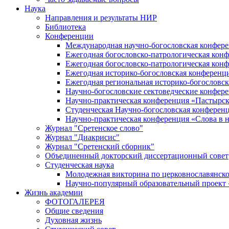
Наука
Направления и результаты НИР
Библиотека
Конференции
Международная научно-богословская конфер
Ежегодная богословско-патрологическая кон
Ежегодная богословско-патрологическая кон
Ежегодная историко-богословская конференц
Ежегодная региональная историко-богословс
Научно-богословские сектоведческие конфер
Научно-практическая конференция «Пастырск
Студенческая Научно-богословская конферен
Научно-практическая конференция «Cлова в н
Журнал "Сретенское слово"
Журнал "Диакрисис"
Журнал "Сретенский сборник"
Объединенный докторский диссертационный совет
Студенческая наука
Молодежная викторина по церковнославянско
Научно-популярный образовательный проект
Жизнь академии
ФОТОГАЛЕРЕЯ
Общие сведения
Духовная жизнь