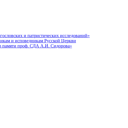
гословских и патристических исследований»
никам и исповедникам Русской Церкви
р памяти проф. СДА А.И. Сидорова»