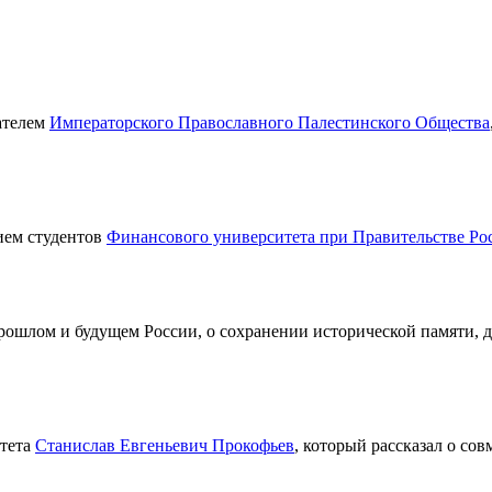
дателем
Императорского Православного Палестинского Общества
ием студентов
Финансового университета
при Правительстве Ро
рошлом и будущем России, о сохранении исторической памяти, 
итета
Станислав Евгеньевич Прокофьев
, который рассказал о с