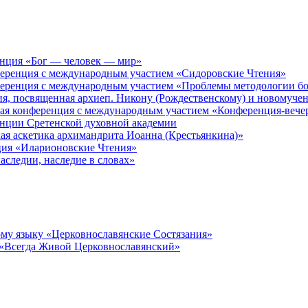
енция «Бог — человек — мир»
ференция с международным участием «Сидоровские Чтения»
ференция с международным участием «Проблемы методологии бо
ия, посвященная архиеп. Никону (Рождественскому) и новомуче
кая конференция с международным участием «Конференция-вече
енции Сретенской духовной академии
ая аскетика архимандрита Иоанна (Крестьянкина)»
ция «Иларионовские Чтения»
аследии, наследие в словах»
му языку «Церковнославянские Состязания»
 «Всегда Живой Церковнославянский»