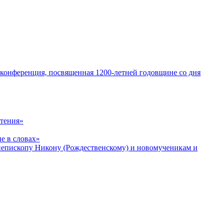
 конференция, посвященная 1200-летней годовщине со дня
чтения»
е в словах»
хиепископу Никону (Рождественскому) и новомученикам и