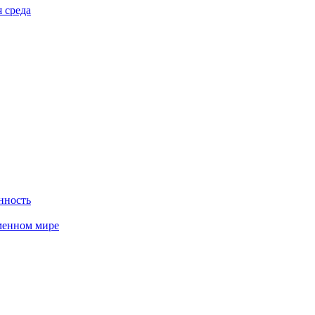
 среда
нность
менном мире