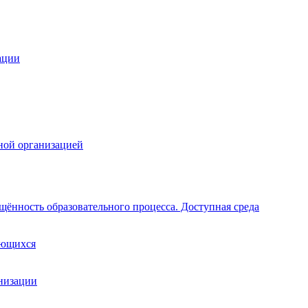
ации
ной организацией
щённость образовательного процесса. Доступная среда
ающихся
анизации