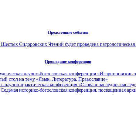
Предстоящие события
ах Шестых Сидоровских Чтений будет проведена патрологическая
Прошедшие конференции
туденческая научно-богословская конференция «Иларионовские 
глый стол на тему «Язык. Литература. Православие»
сь научно-практическая конференция «Слова в наследии, наследи
 Седьмая историко-богословская конференция, посвященная ар