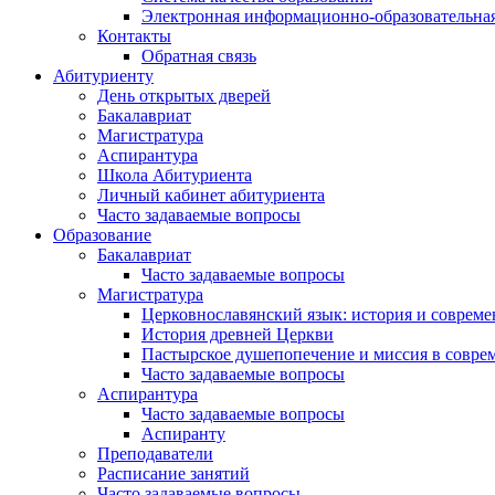
Электронная информационно-образовательная
Контакты
Обратная связь
Абитуриенту
День открытых дверей
Бакалавриат
Магистратура
Аспирантура
Школа Абитуриента
Личный кабинет абитуриента
Часто задаваемые вопросы
Образование
Бакалавриат
Часто задаваемые вопросы
Магистратура
Церковнославянский язык: история и совреме
История древней Церкви
Пастырское душепопечение и миссия в совре
Часто задаваемые вопросы
Аспирантура
Часто задаваемые вопросы
Аспиранту
Преподаватели
Расписание занятий
Часто задаваемые вопросы