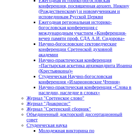
Ежегодная историко-богословская
конференция, посвященная архиеп. Никону
(Рождественскому) и новомученикам и
исповедникам Русской Церкви
Ежегодная региональная историко-
богословская конференция с
международным участием «Конференция-
вечер памяти проф. СДА А.И. Сидорова»
Научно-богословские сектоведческие
конференции Сретенской духовной
академии
Научно-практическая конференция
«Пастырская аскетика архимандрита Иоанна
(Крестьянкина)»
Студенческая Научно-богословская
конференция «Иларионовские Чтения»
Научно-практическая конференция «Cлова в
наследии, наследие в словах»
Журнал "Сретенское слово"
Журнал "Диакрисис"
Журнал "Сретенский сборник"
Объединенный докторский диссертационный
совет
Студенческая наука
Молодежная викторина по