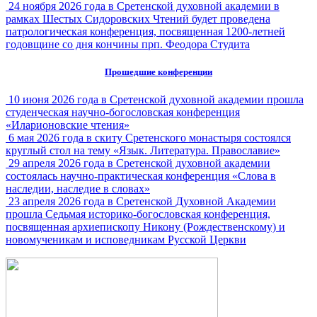
24 ноября 2026 года в Сретенской духовной академии в
рамках Шестых Сидоровских Чтений будет проведена
патрологическая конференция, посвященная 1200-летней
годовщине со дня кончины прп. Феодора Студита
Прошедшие конференции
10 июня 2026 года в Сретенской духовной академии прошла
студенческая научно-богословская конференция
«Иларионовские чтения»
6 мая 2026 года в скиту Сретенского монастыря состоялся
круглый стол на тему «Язык. Литература. Православие»
29 апреля 2026 года в Сретенской духовной академии
состоялась научно-практическая конференция «Слова в
наследии, наследие в словах»
23 апреля 2026 года в Сретенской Духовной Академии
прошла Седьмая историко-богословская конференция,
посвященная архиепископу Никону (Рождественскому) и
новомученикам и исповедникам Русской Церкви