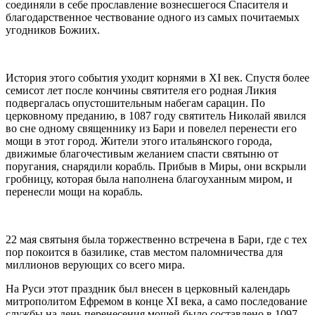
соединяли в себе прославление вознесшегося Спасителя и
благодарственное чествование одного из самых почитаемых
угодников Божиих.
История этого события уходит корнями в XI век. Спустя более
семисот лет после кончины святителя его родная Ликия
подвергалась опустошительным набегам сарацин. По
церковному преданию, в 1087 году святитель Николай явился
во сне одному священнику из Бари и повелел перенести его
мощи в этот город. Жители этого итальянского города,
движимые благочестивым желанием спасти святыню от
поругания, снарядили корабль. Прибыв в Миры, они вскрыли
гробницу, которая была наполнена благоуханным миром, и
перенесли мощи на корабль.
22 мая святыня была торжественно встречена в Бари, где с тех
пор покоится в базилике, став местом паломничества для
миллионов верующих со всего мира.
На Руси этот праздник был внесен в церковный календарь
митрополитом Ефремом в конце XI века, а само последование
службы на день перенесения мощей было составлено в 1097