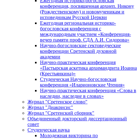
Ежегодная историко-богословская
конференция, посвященная архиеп. Никону
(Рождественскому) и новомученикам и
исповедникам Русской Церкви
Ежегодная региональная историко-
богословская конференция с
международным участием «Конференция-
вечер памяти проф. СДА А.И. Сидорова»
Научно-богословские сектоведческие
конференции Сретенской духовной
академии
Научно-практическая конференция
«Пастырская аскетика архимандрита Иоанна
(Крестьянкина)»
Студенческая Научно-богословская
конференция «Иларионовские Чтения»
Научно-практическая конференция «Cлова в
наследии, наследие в словах»
Журнал "Сретенское слово"
Журнал "Диакрисис"
Журнал "Сретенский сборник"
Объединенный докторский диссертационный
совет
Студенческая наука
Молодежная викторина по