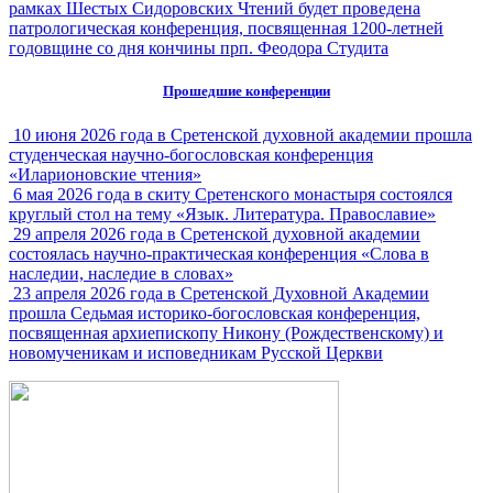
рамках Шестых Сидоровских Чтений будет проведена
патрологическая конференция, посвященная 1200-летней
годовщине со дня кончины прп. Феодора Студита
Прошедшие конференции
10 июня 2026 года в Сретенской духовной академии прошла
студенческая научно-богословская конференция
«Иларионовские чтения»
6 мая 2026 года в скиту Сретенского монастыря состоялся
круглый стол на тему «Язык. Литература. Православие»
29 апреля 2026 года в Сретенской духовной академии
состоялась научно-практическая конференция «Слова в
наследии, наследие в словах»
23 апреля 2026 года в Сретенской Духовной Академии
прошла Седьмая историко-богословская конференция,
посвященная архиепископу Никону (Рождественскому) и
новомученикам и исповедникам Русской Церкви