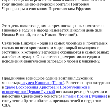
году иноком Киево-Печерской обители Григорием
Черноризцем и епископом Переяславским Ефремом.
Этот день является одним из трех посвященных святителю
Николаю в году и в народе называется Николин день (или
Никола Вешний, то есть Никола Весенний).
Святитель Николай – один из самых любимых и почитаемых
святых во всем христианском мире, скорый помощник и
заступник, к которому верующие обращаются в самых разных
житейских нуждах. Он является примером милосердия и
исполнения евангельской заповеди о любви к ближнему.
Праздничное всенощное бдение возглавил духовник
монастыря
игумен Киприан (Партс)
. Божественную литургию
в
храме Воскресения Христова и Новомучеников и
исповедников Церкви Русской
возглавил ректор Академии и
наместник Сретенского монастыря
игумен Иоанн (Лудищев)
в
сослужении братии обители, преподавателей и студентов
СДА.