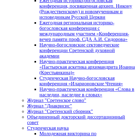
Ежегодная историко-богословская
конференция, посвященная архиеп. Никону
(Рождественскому) и новомученикам и
исповедникам Русской Церкви
Ежегодная региональная историко-
богословская конференция с
международным участием «Конференция-
вечер памяти проф. СДА А.И. Сидорова»
Научно-богословские сектоведческие
конференции Сретенской духовной
академии
Научно-практическая конференция
«Пастырская аскетика архимандрита Иоанна
(Крестьянкина)»
Студенческая Научно-богословская
конференция «Иларионовские Чтения»
Научно-практическая конференция «Cлова в
наследии, наследие в словах»
Журнал "Сретенское слово"
Журнал "Диакрисис"
Журнал "Сретенский сборник"
Объединенный докторский диссертационный
совет
Студенческая наука
Молодежная викторина по