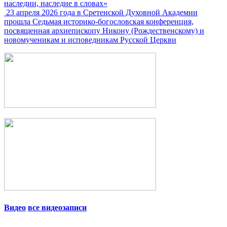
наследии, наследие в словах»
23 апреля 2026 года в Сретенской Духовной Академии
прошла Седьмая историко-богословская конференция,
посвященная архиепископу Никону (Рождественскому) и
новомученикам и исповедникам Русской Церкви
Видео
все видеозаписи