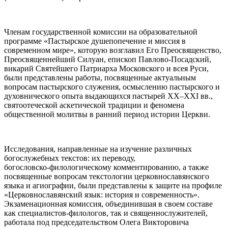
Членам государственной комиссии на образовательной
программе «Пастырское душепопечение и миссия в
современном мире», которую возглавил Его Преосвященство,
Преосвященнейший Силуан, епископ Павлово-Посадский,
викарий Святейшего Патриарха Московского и всея Руси,
были представлены работы, посвященные актуальным
вопросам пастырского служения, осмыслению пастырского и
духовнического опыта выдающихся пастырей XX–XXI вв.,
святоотеческой аскетической традиции и феномена
общественной молитвы в ранний период истории Церкви.
Исследования, направленные на изучение различных
богослужебных текстов: их переводу,
богословско‑филологическому комментированию, а также
посвященные вопросам текстологии церковнославянского
языка и агиографии, были представлены к защите на профиле
«Церковнославянский язык: история и современность».
Экзаменационная комиссия, объединившая в своем составе
как специалистов-филологов, так и священнослужителей,
работала под председательством Олега Викторовича