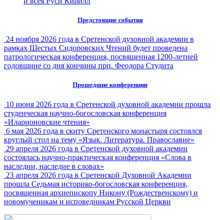
и всея Руси Кирилл
Предстоящие события
24 ноября 2026 года в Сретенской духовной академии в
рамках Шестых Сидоровских Чтений будет проведена
патрологическая конференция, посвященная 1200-летней
годовщине со дня кончины прп. Феодора Студита
Прошедшие конференции
10 июня 2026 года в Сретенской духовной академии прошла
студенческая научно-богословская конференция
«Иларионовские чтения»
6 мая 2026 года в скиту Сретенского монастыря состоялся
круглый стол на тему «Язык. Литература. Православие»
29 апреля 2026 года в Сретенской духовной академии
состоялась научно-практическая конференция «Слова в
наследии, наследие в словах»
23 апреля 2026 года в Сретенской Духовной Академии
прошла Седьмая историко-богословская конференция,
посвященная архиепископу Никону (Рождественскому) и
новомученикам и исповедникам Русской Церкви