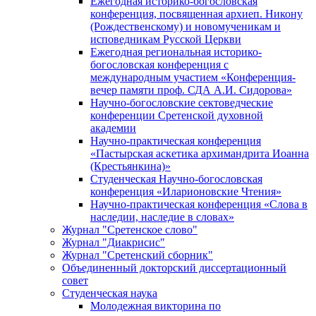
Ежегодная историко-богословская
конференция, посвященная архиеп. Никону
(Рождественскому) и новомученикам и
исповедникам Русской Церкви
Ежегодная региональная историко-
богословская конференция с
международным участием «Конференция-
вечер памяти проф. СДА А.И. Сидорова»
Научно-богословские сектоведческие
конференции Сретенской духовной
академии
Научно-практическая конференция
«Пастырская аскетика архимандрита Иоанна
(Крестьянкина)»
Студенческая Научно-богословская
конференция «Иларионовские Чтения»
Научно-практическая конференция «Cлова в
наследии, наследие в словах»
Журнал "Сретенское слово"
Журнал "Диакрисис"
Журнал "Сретенский сборник"
Объединенный докторский диссертационный
совет
Студенческая наука
Молодежная викторина по