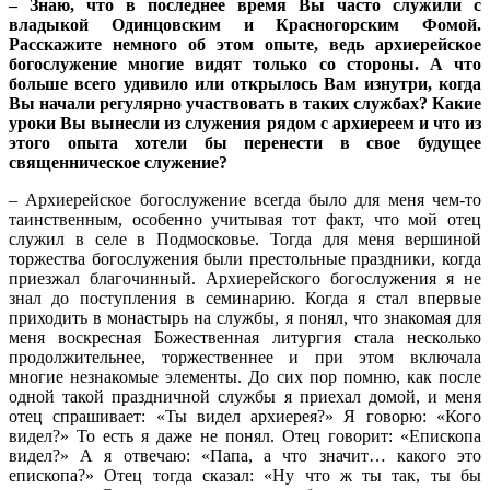
– Знаю, что в последнее время Вы часто служили с
владыкой Одинцовским и Красногорским Фомой.
Расскажите немного об этом опыте, ведь архиерейское
богослужение многие видят только со стороны. А что
больше всего удивило или открылось Вам изнутри, когда
Вы начали регулярно участвовать в таких службах? Какие
уроки Вы вынесли из служения рядом с архиереем и что из
этого опыта хотели бы перенести в свое будущее
священническое служение?
– Архиерейское богослужение всегда было для меня чем-то
таинственным, особенно учитывая тот факт, что мой отец
служил в селе в Подмосковье. Тогда для меня вершиной
торжества богослужения были престольные праздники, когда
приезжал благочинный. Архиерейского богослужения я не
знал до поступления в семинарию. Когда я стал впервые
приходить в монастырь на службы, я понял, что знакомая для
меня воскресная Божественная литургия стала несколько
продолжительнее, торжественнее и при этом включала
многие незнакомые элементы. До сих пор помню, как после
одной такой праздничной службы я приехал домой, и меня
отец спрашивает: «Ты видел архиерея?» Я говорю: «Кого
видел?» То есть я даже не понял. Отец говорит: «Епископа
видел?» А я отвечаю: «Папа, а что значит… какого это
епископа?» Отец тогда сказал: «Ну что ж ты так, ты бы