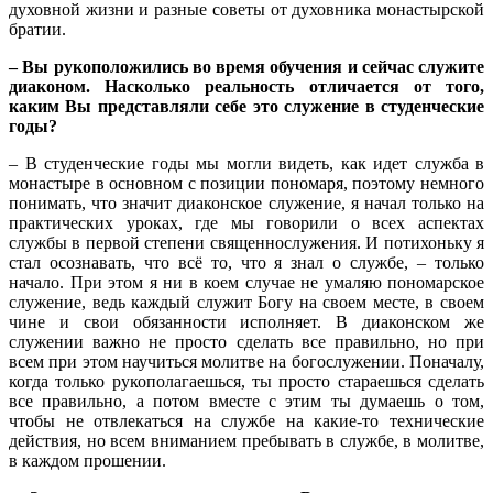
духовной жизни и разные советы от духовника монастырской
братии.
– Вы рукоположились во время обучения и сейчас служите
диаконом. Насколько реальность отличается от того,
каким Вы представляли себе это служение в студенческие
годы?
– В студенческие годы мы могли видеть, как идет служба в
монастыре в основном с позиции пономаря, поэтому немного
понимать, что значит диаконское служение, я начал только на
практических уроках, где мы говорили о всех аспектах
службы в первой степени священнослужения. И потихоньку я
стал осознавать, что всё то, что я знал о службе, – только
начало. При этом я ни в коем случае не умаляю пономарское
служение, ведь каждый служит Богу на своем месте, в своем
чине и свои обязанности исполняет. В диаконском же
служении важно не просто сделать все правильно, но при
всем при этом научиться молитве на богослужении. Поначалу,
когда только рукополагаешься, ты просто стараешься сделать
все правильно, а потом вместе с этим ты думаешь о том,
чтобы не отвлекаться на службе на какие-то технические
действия, но всем вниманием пребывать в службе, в молитве,
в каждом прошении.