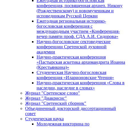
Ежегодная историко-богословская
конференция, посвященная архиеп. Никону
(Рождественскому) и новомученикам и
исповедникам Русской Церкви
Ежегодная региональная историко-
богословская конференция с
международным участием «Конференция-
вечер памяти проф. СДА А.И. Сидорова»
Научно-богословские сектоведческие
конференции Сретенской духовной
академии
Научно-практическая конференция
«Пастырская аскетика архимандрита Иоанна
(Крестьянкина)»
Студенческая Научно-богословская
конференция «Иларионовские Чтения»
Научно-практическая конференция «Cлова в
наследии, наследие в словах»
Журнал "Сретенское слово"
Журнал "Диакрисис"
Журнал "Сретенский сборник"
Объединенный докторский диссертационный
совет
Студенческая наука
Молодежная викторина по