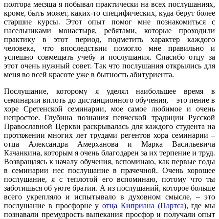
полтора месяца я побывал практически на всех послушаниях,
кроме, быть может, каких-то специфических, куда берут более
старшие курсы. Этот опыт помог мне познакомиться с
насельниками монастыря, ребятами, которые проходили
практику в этот период, подметить характер каждого
человека, что впоследствии помогло мне правильно и
успешно совмещать учебу и послушания. Спасибо отцу за
этот очень нужный совет. Так что послушания открылись для
меня во всей красоте уже в бытность абитуриента.
Послушание, которому я уделял наибольшее время в
семинарии вплоть до дистанционного обучения, – это пение в
хоре Сретенской семинарии, мое самое любимое и очень
непростое. Глубина познания певческой традиции Русской
Православной Церкви раскрывалась для каждого студента на
протяжении многих лет трудами регентов хора семинарии –
отца Александра Амерханова и Марка Васильевича
Качанкина, которым я очень благодарен за их терпение и труд.
Возвращаясь к началу обучения, вспоминаю, как первые годы
в семинарии нес послушание в прачечной. Очень хорошее
послушание, я с теплотой его вспоминаю, потому что ты
заботишься об уюте братии. А из послушаний, которое больше
всего укрепляло и испытывало в духовном смысле, – это
послушание в просфорне у
отца Киприана (Партса)
, где мы
познавали премудрость выпекания просфор и получали опыт