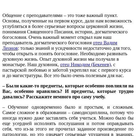
Общение с преподавателями – это тоже важный пункт.
Основы, полученные на первом курсе, дали нам возможность
углубляться в более серьезные вопросы церковной жизни,
понимания Священного Писания, истории, догматического
богословия. Очень важный момент открыл нам наш
преподаватель догматического богословия
отец Вадим
Леонов
: только знаний и усидчивости недостаточно для того,
чтобы открыть и понять богословие. Необходимо развивать
духовную жизнь. Опыт духовной жизни мы получали в
монастыре. Наш духовник,
отец Никодим (Бекенев)
, с
пастырской любовью и заботой укреплял нас с первого курса
и до магистратуры. Все это было очень полезным для нас.
– Были какие-то предметы, которые особенно повлияли на
Вас, особенно нравились? И предметы, которые трудно
давались? Расскажите немного про саму учебу.
– Обучение одновременно было и простым, и сложным.
Самое сложное в образовании – самодисциплина, потому что
иногда нужно даже заставлять себя учиться. Можно было бы
еще усердней исполнять послушания и потом оправдывать
себя, что из-за этого не прочитал заданное произведение по
патрологии, но это означает серьезные упущения в знаниях.