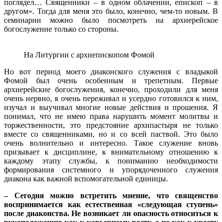
поглядел… Священники – в одном облачении, епископ – в
другом». Тогда для меня это было, конечно, чем-то новым. В
семинарии можно было посмотреть на архиерейское
богослужение только со стороны.
На Литургии с архиепископом Фомой
Но вот период моего диаконского служения с владыкой
Фомой был очень особенным и трепетным. Первые
архиерейские богослужения, конечно, проходили для меня
очень нервно, я очень переживал и усердно готовился к ним,
изучал и выучивал многие новые действия и прошения. Я
понимал, что не имею права нарушить момент молитвы и
торжественности, это предстояние архипастыря не только
вместе со священниками, но и со всей паствой. Это было
очень волнительно и интересно. Такое служение вновь
призывает к дисциплине, к внимательному отношению к
каждому этапу службы, к пониманию необходимости
формирования системного и упорядоченного служения
диакона как важной вспомогательной единицы.
– Сегодня можно встретить мнение, что священство
воспринимается как естественная «следующая ступень»
после диаконства. Не возникает ли опасность относиться к