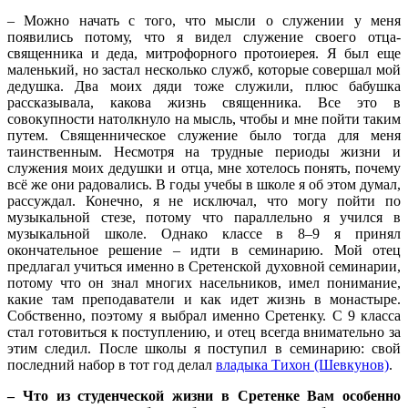
– Можно начать с того, что мысли о служении у меня
появились потому, что я видел служение своего отца-
священника и деда, митрофорного протоиерея. Я был еще
маленький, но застал несколько служб, которые совершал мой
дедушка. Два моих дяди тоже служили, плюс бабушка
рассказывала, какова жизнь священника. Все это в
совокупности натолкнуло на мысль, чтобы и мне пойти таким
путем. Священническое служение было тогда для меня
таинственным. Несмотря на трудные периоды жизни и
служения моих дедушки и отца, мне хотелось понять, почему
всё же они радовались. В годы учебы в школе я об этом думал,
рассуждал. Конечно, я не исключал, что могу пойти по
музыкальной стезе, потому что параллельно я учился в
музыкальной школе. Однако классе в 8–9 я принял
окончательное решение – идти в семинарию. Мой отец
предлагал учиться именно в Сретенской духовной семинарии,
потому что он знал многих насельников, имел понимание,
какие там преподаватели и как идет жизнь в монастыре.
Собственно, поэтому я выбрал именно Сретенку. С 9 класса
стал готовиться к поступлению, и отец всегда внимательно за
этим следил. После школы я поступил в семинарию: свой
последний набор в тот год делал
владыка Тихон (Шевкунов)
.
– Что из студенческой жизни в Сретенке Вам особенно