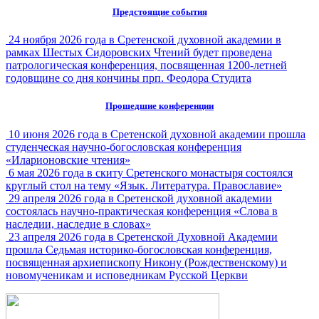
Предстоящие события
24 ноября 2026 года в Сретенской духовной академии в
рамках Шестых Сидоровских Чтений будет проведена
патрологическая конференция, посвященная 1200-летней
годовщине со дня кончины прп. Феодора Студита
Прошедшие конференции
10 июня 2026 года в Сретенской духовной академии прошла
студенческая научно-богословская конференция
«Иларионовские чтения»
6 мая 2026 года в скиту Сретенского монастыря состоялся
круглый стол на тему «Язык. Литература. Православие»
29 апреля 2026 года в Сретенской духовной академии
состоялась научно-практическая конференция «Слова в
наследии, наследие в словах»
23 апреля 2026 года в Сретенской Духовной Академии
прошла Седьмая историко-богословская конференция,
посвященная архиепископу Никону (Рождественскому) и
новомученикам и исповедникам Русской Церкви