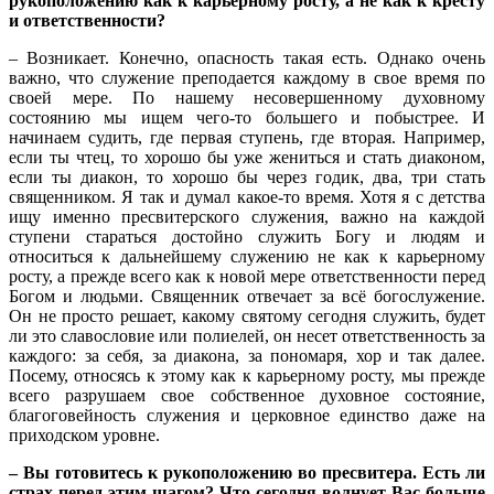
рукоположению как к карьерному росту, а не как к кресту
и ответственности?
– Возникает. Конечно, опасность такая есть. Однако очень
важно, что служение преподается каждому в свое время по
своей мере. По нашему несовершенному духовному
состоянию мы ищем чего-то большего и побыстрее. И
начинаем судить, где первая ступень, где вторая. Например,
если ты чтец, то хорошо бы уже жениться и стать диаконом,
если ты диакон, то хорошо бы через годик, два, три стать
священником. Я так и думал какое-то время. Хотя я с детства
ищу именно пресвитерского служения, важно на каждой
ступени стараться достойно служить Богу и людям и
относиться к дальнейшему служению не как к карьерному
росту, а прежде всего как к новой мере ответственности перед
Богом и людьми. Священник отвечает за всё богослужение.
Он не просто решает, какому святому сегодня служить, будет
ли это славословие или полиелей, он несет ответственность за
каждого: за себя, за диакона, за пономаря, хор и так далее.
Посему, относясь к этому как к карьерному росту, мы прежде
всего разрушаем свое собственное духовное состояние,
благоговейность служения и церковное единство даже на
приходском уровне.
– Вы готовитесь к рукоположению во пресвитера. Есть ли
страх перед этим шагом? Что сегодня волнует Вас больше