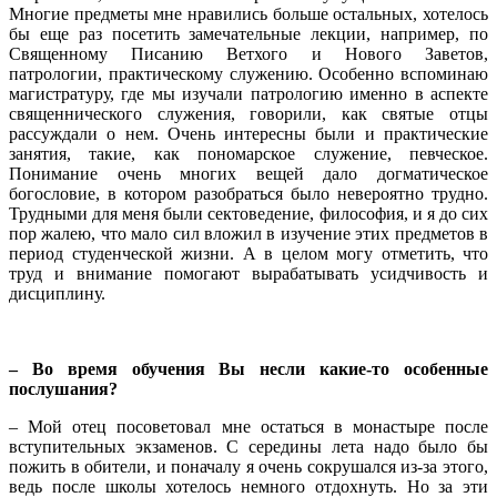
Многие предметы мне нравились больше остальных, хотелось
бы еще раз посетить замечательные лекции, например, по
Священному Писанию Ветхого и Нового Заветов,
патрологии, практическому служению. Особенно вспоминаю
магистратуру, где мы изучали патрологию именно в аспекте
священнического служения, говорили, как святые отцы
рассуждали о нем. Очень интересны были и практические
занятия, такие, как пономарское служение, певческое.
Понимание очень многих вещей дало догматическое
богословие, в котором разобраться было невероятно трудно.
Трудными для меня были сектоведение, философия, и я до сих
пор жалею, что мало сил вложил в изучение этих предметов в
период студенческой жизни. А в целом могу отметить, что
труд и внимание помогают вырабатывать усидчивость и
дисциплину.
– Во время обучения Вы несли какие-то особенные
послушания?
– Мой отец посоветовал мне остаться в монастыре после
вступительных экзаменов. С середины лета надо было бы
пожить в обители, и поначалу я очень сокрушался из-за этого,
ведь после школы хотелось немного отдохнуть. Но за эти