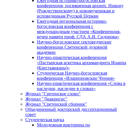
Ежегодная историко-богословская
конференция, посвященная архиеп. Никону
(Рождественскому) и новомученикам и
исповедникам Русской Церкви
Ежегодная региональная историко-
богословская конференция с
международным участием «Конференция-
вечер памяти проф. СДА А.И. Сидорова»
Научно-богословские сектоведческие
конференции Сретенской духовной
академии
Научно-практическая конференция
«Пастырская аскетика архимандрита Иоанна
(Крестьянкина)»
Студенческая Научно-богословская
конференция «Иларионовские Чтения»
Научно-практическая конференция «Cлова в
наследии, наследие в словах»
Журнал "Сретенское слово"
Журнал "Диакрисис"
Журнал "Сретенский сборник"
Объединенный докторский диссертационный
совет
Студенческая наука
Молодежная викторина по