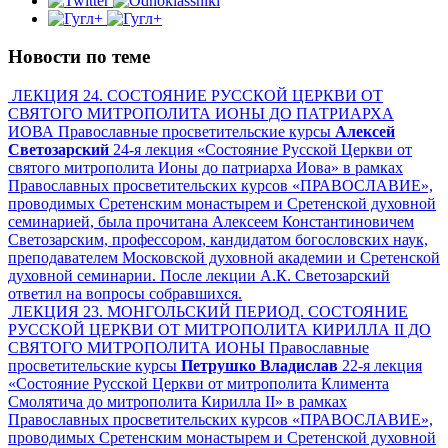
Новости по теме
ЛЕКЦИЯ 24. СОСТОЯНИЕ РУССКОЙ ЦЕРКВИ ОТ
СВЯТОГО МИТРОПОЛИТА ИОНЫ ДО ПАТРИАРХА
ИОВА Православные просветительские курсы
Алексей
Светозарский
24-я лекция «Состояние Русской Церкви от
святого митрополита Ионы до патриарха Иова» в рамках
Православных просветительских курсов «ПРАВОСЛАВИЕ»,
проводимых Сретенским монастырем и Сретенской духовной
семинарией, была прочитана Алексеем Константиновичем
Светозарским, профессором, кандидатом богословских наук,
преподавателем Московской духовной академии и Сретенской
духовной семинарии. После лекции А.К. Светозарский
ответил на вопросы собравшихся.
ЛЕКЦИЯ 23. МОНГОЛЬСКИЙ ПЕРИОД. СОСТОЯНИЕ
РУССКОЙ ЦЕРКВИ ОТ МИТРОПОЛИТА КИРИЛЛА II ДО
СВЯТОГО МИТРОПОЛИТА ИОНЫ Православные
просветительские курсы
Петрушко Владислав
22-я лекция
«Состояние Русской Церкви от митрополита Климента
Смолятича до митрополита Кирилла II» в рамках
Православных просветительских курсов «ПРАВОСЛАВИЕ»,
проводимых Сретенским монастырем и Сретенской духовной