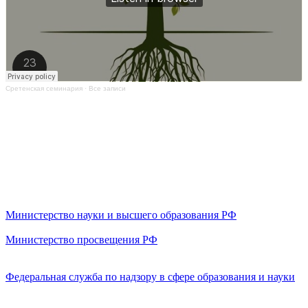
Сретенская семинария
·
Все записи
Министерство науки и высшего образования РФ
Министерство просвещения РФ
Федеральная служба по надзору в сфере образования и науки