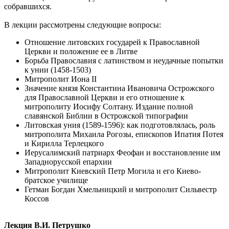
собравшихся.
В лекции рассмотрены следующие вопросы:
Отношение литовских государей к Православной
Церкви и положение ее в Литве
Борьба Православия с латинством и неудачные попытки
к унии (1458-1503)
Митрополит Иона II
Значение князя Константина Ивановича Острожского
для Православной Церкви и его отношение к
митрополиту Иосифу Солтану. Издание полной
славянской Библии в Острожской типографии
Литовская уния (1589-1596): как подготовлялась, роль
митрополита Михаила Рогозы, епископов Ипатия Потея
и Кирилла Терлецкого
Иерусалимский патриарх Феофан и восстановление им
Западнорусской епархии
Митрополит Киевский Петр Могила и его Киево-
братское училище
Гетман Богдан Хмельницкий и митрополит Сильвестр
Коссов
Лекция В.И. Петрушко