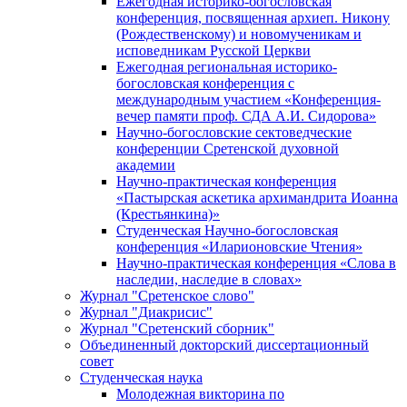
Ежегодная историко-богословская
конференция, посвященная архиеп. Никону
(Рождественскому) и новомученикам и
исповедникам Русской Церкви
Ежегодная региональная историко-
богословская конференция с
международным участием «Конференция-
вечер памяти проф. СДА А.И. Сидорова»
Научно-богословские сектоведческие
конференции Сретенской духовной
академии
Научно-практическая конференция
«Пастырская аскетика архимандрита Иоанна
(Крестьянкина)»
Студенческая Научно-богословская
конференция «Иларионовские Чтения»
Научно-практическая конференция «Cлова в
наследии, наследие в словах»
Журнал "Сретенское слово"
Журнал "Диакрисис"
Журнал "Сретенский сборник"
Объединенный докторский диссертационный
совет
Студенческая наука
Молодежная викторина по