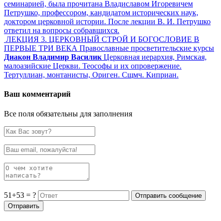
семинарией, была прочитана Владиславом Игоревичем
Петрушко, профессором, кандидатом исторических наук,
доктором церковной истории. После лекции В. И. Петрушко
ответил на вопросы собравшихся.
ЛЕКЦИЯ 3. ЦЕРКОВНЫЙ СТРОЙ И БОГОСЛОВИЕ В
ПЕРВЫЕ ТРИ ВЕКА Православные просветительские курсы
Диакон Владимир Василик
Церковная иерархия, Римская,
малоазийские Церкви. Теософы и их опровержение.
Тертуллиан, монтанисты, Ориген. Сщмч. Киприан.
Ваш комментарий
Все поля обязательны для заполнения
51+53 = ?