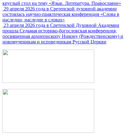
круглый стол на тему «Язык. Литература. Православие»
29 апреля 2026 года в Сретенской духовной академии
состоялась научно-практическая конференция «Слова в
наследии, наследие в словах»
23 апреля 2026 года в Сретенской Духовной Академии
прошла Седьмая историко-богословская конференция,
посвященная архиепископу Никону (Рождественскому) и
новомученикам и исповедникам Русской Церкви