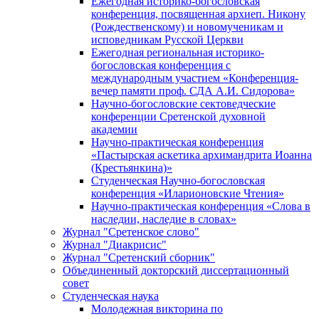
Ежегодная историко-богословская
конференция, посвященная архиеп. Никону
(Рождественскому) и новомученикам и
исповедникам Русской Церкви
Ежегодная региональная историко-
богословская конференция с
международным участием «Конференция-
вечер памяти проф. СДА А.И. Сидорова»
Научно-богословские сектоведческие
конференции Сретенской духовной
академии
Научно-практическая конференция
«Пастырская аскетика архимандрита Иоанна
(Крестьянкина)»
Студенческая Научно-богословская
конференция «Иларионовские Чтения»
Научно-практическая конференция «Cлова в
наследии, наследие в словах»
Журнал "Сретенское слово"
Журнал "Диакрисис"
Журнал "Сретенский сборник"
Объединенный докторский диссертационный
совет
Студенческая наука
Молодежная викторина по