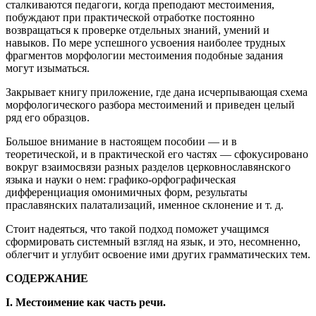
сталкиваются педагоги, когда преподают местоимения,
побуждают при практической отработке постоянно
возвращаться к проверке отдельных знаний, умений и
навыков. По мере успешного усвоения наиболее трудных
фрагментов морфологии местоимения подобные задания
могут изыматься.
Закрывает книгу приложение, где дана исчерпывающая схема
морфологического разбора местоимений и приведен целый
ряд его образцов.
Большое внимание в настоящем пособии — и в
теоретической, и в практической его частях — сфокусировано
вокруг взаимосвязи разных разделов церковнославянского
языка и науки о нем: графико-орфографическая
дифференциация омонимичных форм, результаты
праславянских палатализаций, именное склонение и т. д.
Стоит надеяться, что такой подход поможет учащимся
сформировать системный взгляд на язык, и это, несомненно,
облегчит и углубит освоение ими других грамматических тем.
СОДЕРЖАНИЕ
I. Местоимение как часть речи.