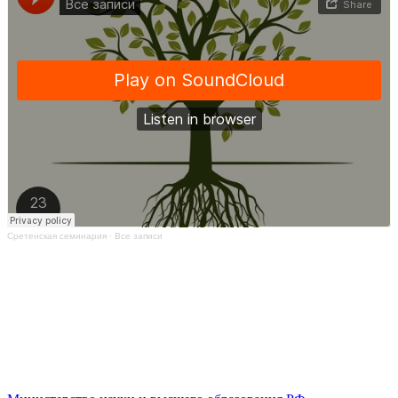
Сретенская семинария
·
Все записи