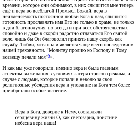
времени, которое они обнимают, в них слышится мне теперь
ещё и вера во всеблагой Промысл Божий, вера в
неизменяемость постоянной любви Бога к нам, слышится
готовность прославлять имя Его не только в храме, не только
в дни благополучия, но всегда и при всех обстоятельствах
спокойно и даже в скорби радостно отдаваться Его святой
воле, лишь бы Он благоволил принять нашу скорбь как
службу Любви, хотя она и является чаще всего последствием
нашей греховности. "Молитву пролию ко Господу и Тому
9
возвещу печали моя"
».
И как мы уже говорили, именно вера и была главным
аспектом выживания в условиях лагеря строгого режима, а
случае с людьми, которые попали в неволю за свои
религиозные убеждения вера и упование на Бога тем более
приобретали особое значение.
Вера в Бога, доверие к Нему, составляли
сердцевину жизни О, как светозарна, поистине
небесна вера наша!