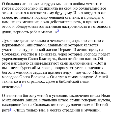
О больших лишениях и трудах мы часто любим мечтать и
готовы добровольно их принять на себя, но обязательно все
это относится к неизвестному будущему. И вот когда это же
самое, но только в гораздо меньшей степени, и приходит к
нам, не как мечтание, а как действительность, в принятии
этого и обнаруживается истинная настроенность и готовность
2
души, верность раба в малом...»
.
Духовное делание каждого человека неразрывно связано с
церковными Таинствами, главным из которых является
участие в литургической жизни Церкви. Именно здесь, на
Соловках, участие в Таинствах, через которые Господь подает
укрепляющую Свою Благодать, было особенно важно. Об
этом напрямую свидетельствуют сами заключенные: «Вот и
вы – петербургский маловер, поприсутствуете на здешних
богослужениях и сердцем примете веру, – поучал о. Михаил
молодого Олега Волкова. – Она тут в самом воздухе. А с ней
так легко и не страшно... Даже в библейской пещи
3
огненной»
.
О значении богослужений в условиях заключения писал Иван
Михайлович Зайцев, начальник штаба армии генерала Дутова,
находившийся на Соловках вместе с духовенством в Шестой
4
роте
: «Лишь только там, в местах страданий и мучений,