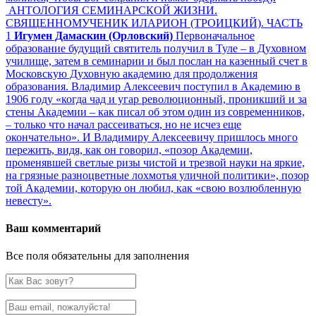
АНТОЛОГИЯ СЕМИНАРСКОЙ ЖИЗНИ.
СВЯЩЕННОМУЧЕНИК ИЛАРИОН (ТРОИЦКИЙ). ЧАСТЬ
1
Игумен Дамаскин (Орловский)
Первоначальное
образование будущий святитель получил в Туле – в Духовном
училище, затем в семинарии и был послан на казенный счет в
Московскую Духовную академию для продолжения
образования. Владимир Алексеевич поступил в Академию в
1906 году «когда чад и угар революционный, проникший и за
стены Академии – как писал об этом один из современников,
– только что начал рассеиваться, но не исчез еще
окончательно». И Владимиру Алексеевичу пришлось много
пережить, видя, как он говорил, «позор Академии,
променявшей светлые ризы чистой и трезвой науки на яркие,
на грязные разноцветные лохмотья уличной политики», позор
той Академии, которую он любил, как «свою возлюбленную
невесту».
Ваш комментарий
Все поля обязательны для заполнения