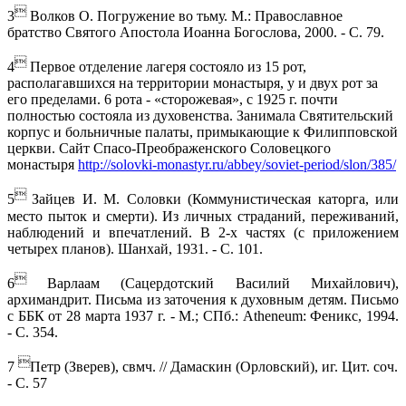

3
Волков О. Погружение во тьму. М.: Православное
братство Святого Апостола Иоанна Богослова, 2000. - С. 79.

4
Первое отделение лагеря состояло из 15 рот,
располагавшихся на территории монастыря, у и двух рот за
его пределами. 6 рота - «сторожевая», с 1925 г. почти
полностью состояла из духовенства. Занимала Святительский
корпус и больничные палаты, примыкающие к Филипповской
церкви. Сайт Спасо-Преображенского Соловецкого
монастыря
http://solovki-monastyr.ru/abbey/soviet-period/slon/385/

5
Зайцев И. М. Соловки (Коммунистическая каторга, или
место пыток и смерти). Из личных страданий, переживаний,
наблюдений и впечатлений. В 2-х частях (с приложением
четырех планов). Шанхай, 1931. - С.
101.

6
Варлаам (Сацердотский Василий Михайлович),
архимандрит. Письма из заточения к духовным детям. Письмо
с ББК от 28 марта 1937 г. - М.; СПб.: Atheneum: Феникс, 1994.
- С. 354.

7
Петр (Зверев), свмч. // Дамаскин (Орловский), иг. Цит. соч.
- С. 57