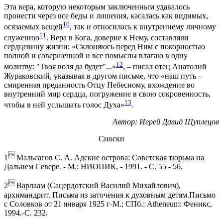
Эта вера, которую некоторым заключенным удавалось
пронести через все беды и лишения, касалась как видимых,
10
осязаемых вещей
, так и относилась к внутреннему личному
11
служению
. Вера в Бога, доверие к Нему, составляли
сердцевину жизни: «Склоняюсь перед Ним с покорностью
полной и совершенной и все помыслы влагаю в одну
12
молитву: "Твоя воля да будет"...»
, – писал отец Анатолий
Жураковский, указывая в другом письме, что «наш путь –
смиренная преданность Отцу Небесному, вхождение во
внутренний мир сердца, погружение в свою сокровенность,
13
чтобы в ней услышать голос Духа»
.
Автор:
Иерей Давид Щуплецов
Сноски

1
Мальсагов С. А. Адские острова: Советская тюрьма на
Дальнем Севере. - М.: НИОПИК, - 1991. - С. 55 - 56.

2
Варлаам (Сацердотский Василий Михайлович),
архимандрит. Письма из заточения к духовным детям.Письмо
с Соловков от 21 января 1925 г-М.; СПб.: Atheneum: Феникс,
1994.-С. 232.