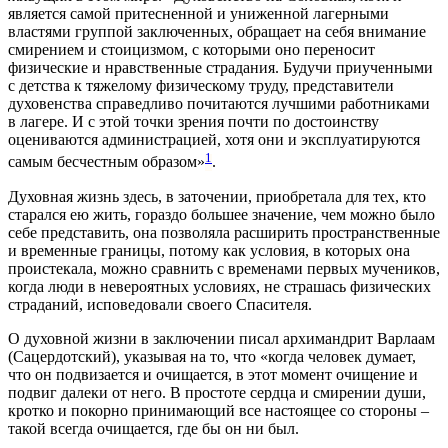
является самой притесненной и униженной лагерными
властями группой заключенных, обращает на себя внимание
смирением и стоицизмом, с которыми оно переносит
физические и нравственные страдания. Будучи приученными
с детства к тяжелому физическому труду, представители
духовенства справедливо почитаются лучшими работниками
в лагере. И с этой точки зрения почти по достоинству
оцениваются администрацией, хотя они и эксплуатируются
1
самым бесчестным образом»
.
Духовная жизнь здесь, в заточении, приобретала для тех, кто
старался ею жить, гораздо большее значение, чем можно было
себе представить, она позволяла расширить пространственные
и временные границы, потому как условия, в которых она
проистекала, можно сравнить с временами первых мучеников,
когда люди в невероятных условиях, не страшась физических
страданий, исповедовали своего Спасителя.
О духовной жизни в заключении писал архимандрит Варлаам
(Сацердотский), указывая на то, что «когда человек думает,
что он подвизается и очищается, в этот момент очищение и
подвиг далеки от него. В простоте сердца и смирении души,
кротко и покорно принимающий все настоящее со стороны –
такой всегда очищается, где бы он ни был.