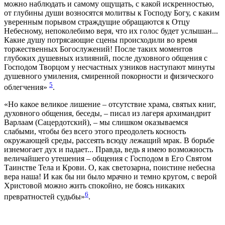
можно наблюдать и самому ощущать, с какой искренностью,
от глубины души возносятся молитвы к Господу Богу, с каким
уверенным порывом страждущие обращаются к Отцу
Небесному, непоколебимо веря, что их голос будет услышан...
Какие душу потрясающие сцены происходили во время
торжественных Богослужений! После таких моментов
глубоких душевных излияний, после духовного общения с
Господом Творцом у несчастных узников наступают минуты
душевного умиления, смиренной покорности и физического
5
облегчения»
.
«Но какое великое лишение – отсутствие храма, святых книг,
духовного общения, беседы, – писал из лагеря архимандрит
Варлаам (Сацердотский), – мы слишком оказываемся
слабыми, чтобы без всего этого преодолеть косность
окружающей среды, рассеять всюду лежащий мрак. В борьбе
изнемогает дух и падает... Правда, ведь я имею возможность
величайшего утешения – общения с Господом в Его Святом
Таинстве Тела и Крови. О, как светозарна, поистине небесна
вера наша! И как бы ни было мрачно и темно кругом, с верой
Христовой можно жить спокойно, не боясь никаких
6
превратностей судьбы»
.