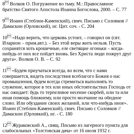

8
Волков О. Погружение во тьму. М.: Православное
братство Святого Апостола Иоанна Богослова, 2000. – С. 77

9
Иоанн (Стеблин-Каменский), свмч. Письмо с Соловков //
Дамаскин (Орловский), иг. Цит. соч. - С. 204

10
«Надо верить, что церковь устоит, – говорил он (свт.
Иларион – прим.авт.). – Без этой веры жить нельзя. Пусть
сохранятся хоть крошечные, еле светящие огоньки – когда-
нибудь от них все пойдет вновь. Без Христа люди пожрут друг
друга». Волков О. В. – С. 92

11
«Будем приучаться всегда, во всем, что с нами
совершается, видеть последствия всеблагого Божия о нас
промышления, будем всегда стремиться выполнять то
служение, которое в тех или иных обстоятельствах Господь от
нас ожидает: будь то терпеливое несение скорбей, или та или
иная помощь ближнему, или просто молчание на обидное
слово. Или обуздание своих желаний, или что-нибудь иное».
Иоанн (Стеблин-Каменский), свмч. Письмо с Соловков //
Дамаскин (Орловкий), иг. - С. 180

12
Жураковский А., свящ. Письмо из лагерного пункта для
слабосильных «Толстовская дача» от 16 июля 1932 г.