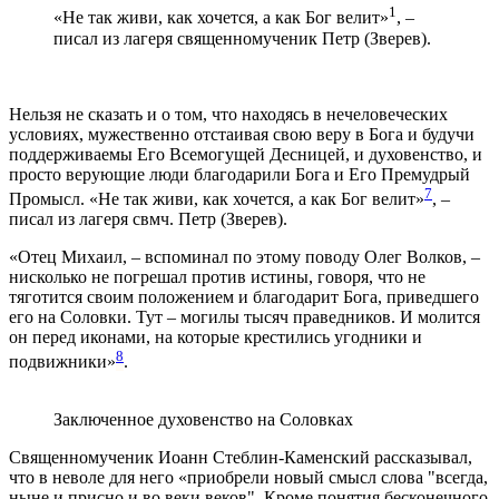
1
«Не так живи, как хочется, а как Бог велит»
, –
писал из лагеря священномученик Петр (Зверев).
Нельзя не сказать и о том, что находясь в нечеловеческих
условиях, мужественно отстаивая свою веру в Бога и будучи
поддерживаемы Его Всемогущей Десницей, и духовенство, и
просто верующие люди благодарили Бога и Его Премудрый
7
Промысл. «Не так живи, как хочется, а как Бог велит»
, –
писал из лагеря свмч. Петр (Зверев).
«Отец Михаил, – вспоминал по этому поводу Олег Волков, –
нисколько не погрешал против истины, говоря, что не
тяготится своим положением и благодарит Бога, приведшего
его на Соловки. Тут – могилы тысяч праведников. И молится
он перед иконами, на которые крестились угодники и
8
подвижники»
.
Заключенное духовенство на Соловках
Священномученик Иоанн Стеблин-Каменский рассказывал,
что в неволе для него «приобрели новый смысл слова "всегда,
ныне и присно и во веки веков". Кроме понятия бесконечного