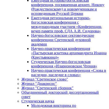
Ежегодная историко-богословская
конференция, посвященная архиеп. Никону
(Рождественскому) и новомученикам и
исповедникам Русской Церкви
Ежегодная региональная историко-
богословская конференция с
международным участием «Конференция-
вечер памяти проф. СДА А.И. Сидорова»
Научно-богословские сектоведческие
конференции Сретенской духовной
академии
Научно-практическая конференция
«Пастырская аскетика архимандрита Иоанна
(Крестьянкина)»
Студенческая Научно-богословская
конференция «Иларионовские Чтения»
Научно-практическая конференция «Cлова в
наследии, наследие в словах»
Журнал "Сретенское слово"
Журнал "Диакрисис"
Журнал "Сретенский сборник"
Объединенный докторский диссертационный
совет
Студенческая наука
Молодежная викторина по