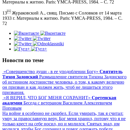
Материалы к житию. Paris: YMCA-PRESS, 1984. – C. 72

13
Жураковский А., свящ. Письмо с Соловков от 14 марта
1933 г. Материалы к житию. Paris: YMCA-PRESS, 1984. – C.
72
Новости по теме
«Совершенство души - в ее уподоблении Богу»
Святитель
Тихон Задонский
Размышление святителя Тихона Задонского
об истинном достоинстве человека, о том, к какому величию
он призван и как должен жить, чтоб не лишиться этого
призвания.
«Я ВЕРИЛ, ЧТО БОГ МЕНЯ СОХРАНИТ»
Сретенская
академия
Беседа с ветераном Василием Алексеевичем
Поповым
На войне я особенно не скорбел. Если умирать, так я считал:
умру за православную веру. Бог меня хранил, потому что я не
только крест на себе носил, но и молился. Святых знал, им
молился, чтобы Бог сохранил и помог одержать победу.