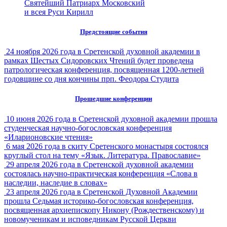
Святейший Патриарх Московский
и всея Руси Кирилл
Предстоящие события
24 ноября 2026 года в Сретенской духовной академии в
рамках Шестых Сидоровских Чтений будет проведена
патрологическая конференция, посвященная 1200-летней
годовщине со дня кончины прп. Феодора Студита
Прошедшие конференции
10 июня 2026 года в Сретенской духовной академии прошла
студенческая научно-богословская конференция
«Иларионовские чтения»
6 мая 2026 года в скиту Сретенского монастыря состоялся
круглый стол на тему «Язык. Литература. Православие»
29 апреля 2026 года в Сретенской духовной академии
состоялась научно-практическая конференция «Слова в
наследии, наследие в словах»
23 апреля 2026 года в Сретенской Духовной Академии
прошла Седьмая историко-богословская конференция,
посвященная архиепископу Никону (Рождественскому) и
новомученикам и исповедникам Русской Церкви