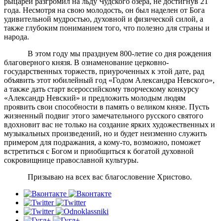
рыцарей разгромил на льду Чудского озера, не достигнув 21
года. Несмотря на свою молодость, он был наделен от Бога
удивительной мудростью, духовной и физической силой, а
также глубоким пониманием того, что полезно для страны и
народа.
В этом году мы празднуем 800-летие со дня рождения
благоверного князя. В ознаменование церковно-
государственных торжеств, приуроченных к этой дате, рад
объявить этот юбилейный год «Годом Александра Невского»,
а также дать старт всероссийскому творческому конкурсу
«Александр Невский» и предложить молодым людям
проявить свои способности в память о великом князе. Пусть
жизненный подвиг этого замечательного русского святого
вдохновит вас не только на создание ярких художественных и
музыкальных произведений, но и будет неизменно служить
примером для подражания, а кому-то, возможно, поможет
встретиться с Богом и приобщиться к богатой духовной
сокровищнице православной культуры.
Призываю на всех вас благословение Христово.