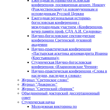
Ежегодная историко-богословская
конференция, посвященная архиеп. Никону
(Рождественскому) и новомученикам и
исповедникам Русской Церкви
Ежегодная региональная историко-
богословская конференция с
международным участием «Конференция-
вечер памяти проф. СДА А.И. Сидорова»
Научно-богословские сектоведческие
конференции Сретенской духовной
академии
Научно-практическая конференция
«Пастырская аскетика архимандрита Иоанна
(Крестьянкина)»
Студенческая Научно-богословская
конференция «Иларионовские Чтения»
Научно-практическая конференция «Cлова в
наследии, наследие в словах»
Журнал "Сретенское слово"
Журнал "Диакрисис"
Журнал "Сретенский сборник"
Объединенный докторский диссертационный
совет
Студенческая наука
Молодежная викторина по