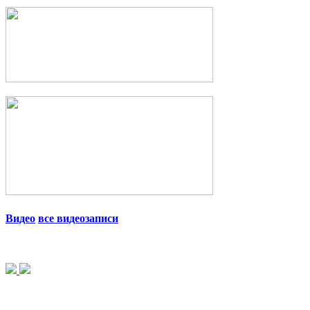
Видео
все видеозаписи