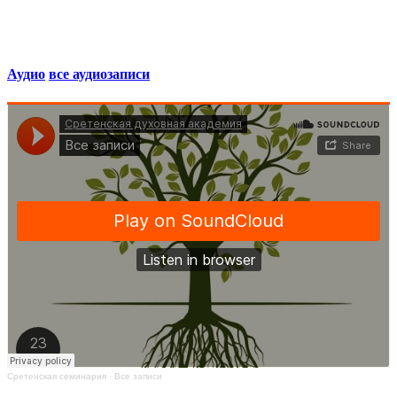
Аудио
все аудиозаписи
Сретенская семинария
·
Все записи