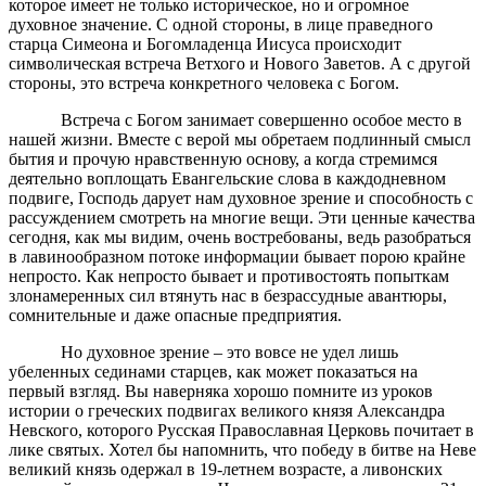
которое имеет не только историческое, но и огромное
духовное значение. С одной стороны, в лице праведного
старца Симеона и Богомладенца Иисуса происходит
символическая встреча Ветхого и Нового Заветов. А с другой
стороны, это встреча конкретного человека с Богом.
Встреча с Богом занимает совершенно особое место в
нашей жизни. Вместе с верой мы обретаем подлинный смысл
бытия и прочую нравственную основу, а когда стремимся
деятельно воплощать Евангельские слова в каждодневном
подвиге, Господь дарует нам духовное зрение и способность с
рассуждением смотреть на многие вещи. Эти ценные качества
сегодня, как мы видим, очень востребованы, ведь разобраться
в лавинообразном потоке информации бывает порою крайне
непросто. Как непросто бывает и противостоять попыткам
злонамеренных сил втянуть нас в безрассудные авантюры,
сомнительные и даже опасные предприятия.
Но духовное зрение – это вовсе не удел лишь
убеленных сединами старцев, как может показаться на
первый взгляд. Вы наверняка хорошо помните из уроков
истории о греческих подвигах великого князя Александра
Невского, которого Русская Православная Церковь почитает в
лике святых. Хотел бы напомнить, что победу в битве на Неве
великий князь одержал в 19-летнем возрасте, а ливонских