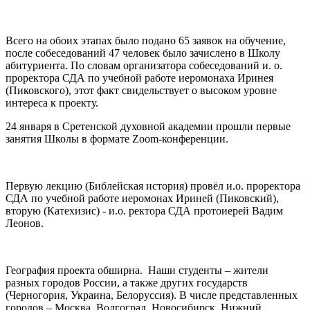
Всего на обоих этапах было подано 65 заявок на обучение,
после собеседований 47 человек было зачислено в Школу
абитуриента. По словам организатора собеседований и. о.
проректора СДА по учебной работе иеромонаха Иринея
(Пиковского), этот факт свидельствует о высоком уровне
интереса к проекту.
24 января в Сретенской духовной академии прошли первые
занятия Школы в формате Zoom-конференции.
Первую лекцию (Библейская история) провёл и.о. проректора
СДА по учебной работе иеромонах Ириней (Пиковский),
вторую (Катехизис) - и.о. ректора СДА протоиерей Вадим
Леонов.
География проекта обширна. Наши студенты – жители
разных городов России, а также других государств
(Черногория, Украина, Белоруссия). В числе представленных
городов – Москва, Волгоград, Новосибирск, Нижний