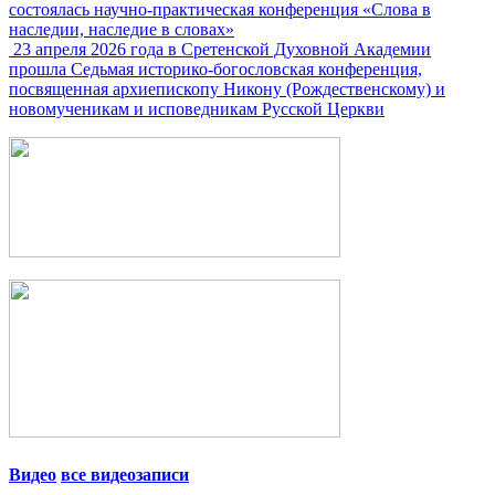
состоялась научно-практическая конференция «Слова в
наследии, наследие в словах»
23 апреля 2026 года в Сретенской Духовной Академии
прошла Седьмая историко-богословская конференция,
посвященная архиепископу Никону (Рождественскому) и
новомученикам и исповедникам Русской Церкви
Видео
все видеозаписи