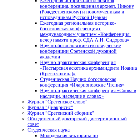
Ежегодная историко-богословская
конференция, посвященная архиеп. Никону
(Рождественскому) и новомученикам и
исповедникам Русской Церкви
Ежегодная региональная историко-
богословская конференция с
международным участием «Конференция-
вечер памяти проф. СДА А.И. Сидорова»
Научно-богословские сектоведческие
конференции Сретенской духовной
академии
Научно-практическая конференция
«Пастырская аскетика архимандрита Иоанна
(Крестьянкина)»
Студенческая Научно-богословская
конференция «Иларионовские Чтения»
Научно-практическая конференция «Cлова в
наследии, наследие в словах»
Журнал "Сретенское слово"
Журнал "Диакрисис"
Журнал "Сретенский сборник"
Объединенный докторский диссертационный
совет
Студенческая наука
Молодежная викторина по