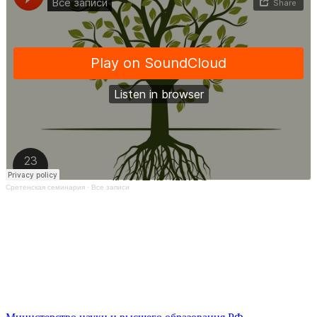
Сретенская семинария
·
Все записи