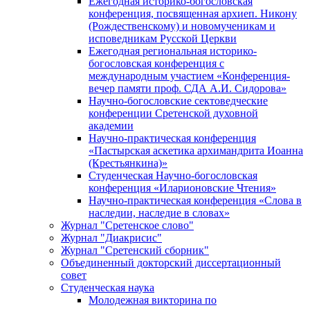
Ежегодная историко-богословская
конференция, посвященная архиеп. Никону
(Рождественскому) и новомученикам и
исповедникам Русской Церкви
Ежегодная региональная историко-
богословская конференция с
международным участием «Конференция-
вечер памяти проф. СДА А.И. Сидорова»
Научно-богословские сектоведческие
конференции Сретенской духовной
академии
Научно-практическая конференция
«Пастырская аскетика архимандрита Иоанна
(Крестьянкина)»
Студенческая Научно-богословская
конференция «Иларионовские Чтения»
Научно-практическая конференция «Cлова в
наследии, наследие в словах»
Журнал "Сретенское слово"
Журнал "Диакрисис"
Журнал "Сретенский сборник"
Объединенный докторский диссертационный
совет
Студенческая наука
Молодежная викторина по