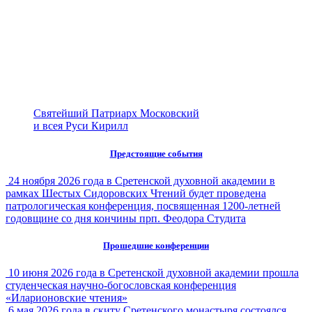
Святейший Патриарх Московский
и всея Руси Кирилл
Предстоящие события
24 ноября 2026 года в Сретенской духовной академии в
рамках Шестых Сидоровских Чтений будет проведена
патрологическая конференция, посвященная 1200-летней
годовщине со дня кончины прп. Феодора Студита
Прошедшие конференции
10 июня 2026 года в Сретенской духовной академии прошла
студенческая научно-богословская конференция
«Иларионовские чтения»
6 мая 2026 года в скиту Сретенского монастыря состоялся