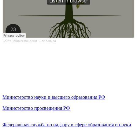
Сретенская семинария
·
Все записи
Министерство науки и высшего образования РФ
Министерство просвещения РФ
Федеральная служба по надзору в сфере образования и науки