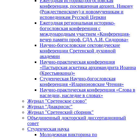
Ежегодная историко-богословская
конференция, посвященная архиеп. Никону
(Рождественскому) и новомученикам и
исповедникам Русской Церкви
Ежегодная региональная историко-
богословская конференция с
международным участием «Конференция-
вечер памяти проф. СДА А.И. Сидорова»
Научно-богословские сектоведческие
конференции Сретенской духовной
академии
Научно-практическая конференция
«Пастырская аскетика архимандрита Иоанна
(Крестьянкина)»
Студенческая Научно-богословская
конференция «Иларионовские Чтения»
Научно-практическая конференция «Cлова в
наследии, наследие в словах»
Журнал "Сретенское слово"
Журнал "Диакрисис"
Журнал "Сретенский сборник"
Объединенный докторский диссертационный
совет
Студенческая наука
Молодежная викторина по