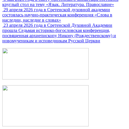
круглый стол на тему «Язык. Литература. Православие»
29 апреля 2026 года в Сретенской духовной академии
состоялась научно-практическая конференция «Слова в
наследии, наследие в словах»
23 апреля 2026 года в Сретенской Духовной Академии
прошла Седьмая историко-богословская конференция,
посвященная архиепископу Никону (Рождественскому) и
новомученикам и исповедникам Русской Церкви