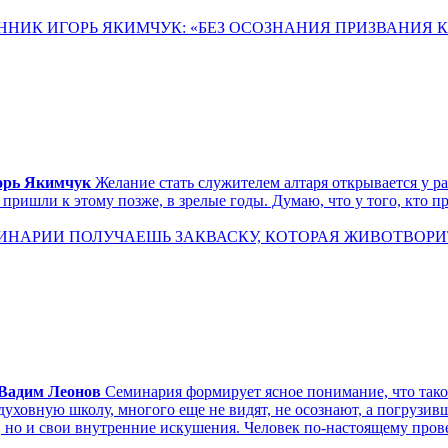
ННИК ИГОРЬ ЯКИМЧУК: «БЕЗ ОСОЗНАНИЯ ПРИЗВАНИЯ 
орь Якимчук
Желание стать служителем алтаря открывается у р
 пришли к этому позже, в зрелые годы. Думаю, что у того, кто 
ИНАРИИ ПОЛУЧАЕШЬ ЗАКВАСКУ, КОТОРАЯ ЖИВОТВОРИТ 
Вадим Леонов
Семинария формирует ясное понимание, что так
 духовную школу, многого еще не видят, не осознают, а погрузив
но и свои внутренние искушения. Человек по-настоящему прове