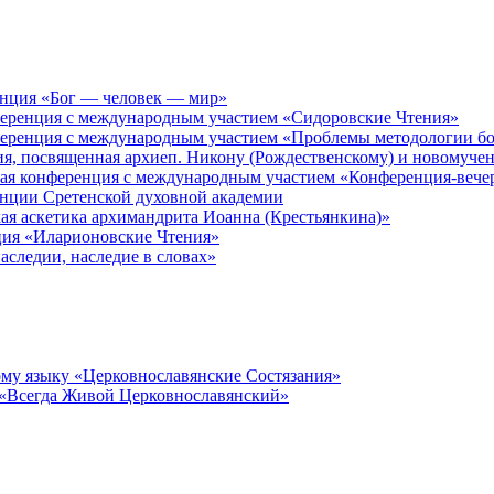
енция «Бог — человек — мир»
ференция с международным участием «Сидоровские Чтения»
ференция с международным участием «Проблемы методологии бо
ия, посвященная архиеп. Никону (Рождественскому) и новомуче
кая конференция с международным участием «Конференция-вече
енции Сретенской духовной академии
ая аскетика архимандрита Иоанна (Крестьянкина)»
ция «Иларионовские Чтения»
аследии, наследие в словах»
му языку «Церковнославянские Состязания»
 «Всегда Живой Церковнославянский»