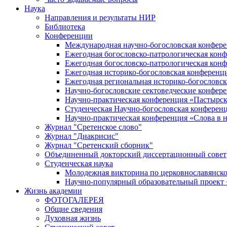
Наука
Направления и результаты НИР
Библиотека
Конференции
Международная научно-богословская конфер
Ежегодная богословско-патрологическая кон
Ежегодная богословско-патрологическая кон
Ежегодная историко-богословская конференц
Ежегодная региональная историко-богословс
Научно-богословские сектоведческие конфер
Научно-практическая конференция «Пастырск
Студенческая Научно-богословская конферен
Научно-практическая конференция «Cлова в н
Журнал "Сретенское слово"
Журнал "Диакрисис"
Журнал "Сретенский сборник"
Объединенный докторский диссертационный совет
Студенческая наука
Молодежная викторина по церковнославянско
Научно-популярный образовательный проект
Жизнь академии
ФОТОГАЛЕРЕЯ
Общие сведения
Духовная жизнь