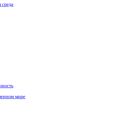
 среда
нность
менном мире