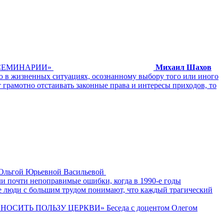
СЕМИНАРИИ»
Михаил Шахов
 в жизненных ситуациях, осознанному выбору того или иного
грамотно отстаивать законные права и интересы приходов, то
гой Юрьевной Васильевой
ли почти непоправимые ошибки, когда в 1990-е годы
ые люди с большим трудом понимают, что каждый трагический
ТЬ ПОЛЬЗУ ЦЕРКВИ» Беседа с доцентом Олегом