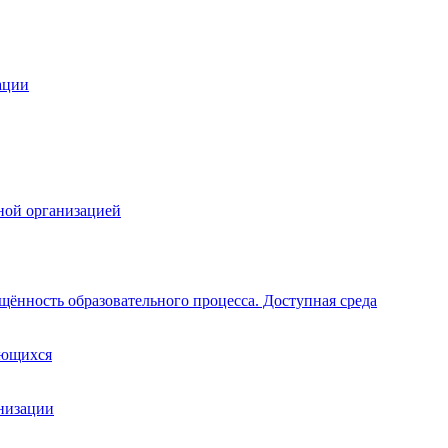
ации
ной организацией
щённость образовательного процесса. Доступная среда
ающихся
анизации