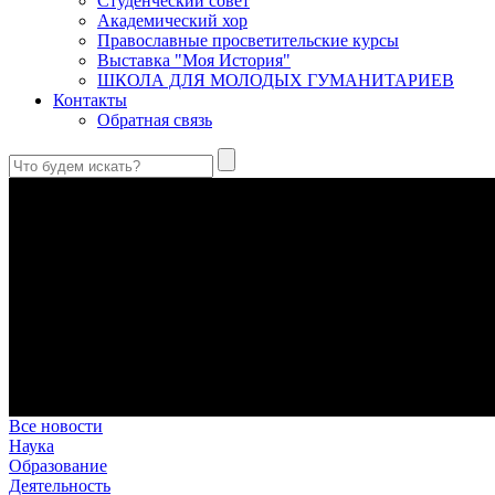
Студенческий совет
Академический хор
Православные просветительские курсы
Выставка "Моя История"
ШКОЛА ДЛЯ МОЛОДЫХ ГУМАНИТАРИЕВ
Контакты
Обратная связь
Праведный Феодор Ушаков: «Смерть предпочитаю я бесчестн
В Федоре Ушакове гармонично соединились железная дисциплин
истинного молитвенника.
Этимология имени Исидора Севильского и передача греко-римс
Анализ наиболее известного произведения епископа Севильи р
представления о мире и обществе того времени.
Пророк Иезекииль: три важных урока от святого
Пророк Иезекииль жил задолго до Рождества Христова, но уже т
Предназначение человека в отношении к окружающему миру
Человек, в определенном смысле, является формирующим прин
В Сретенской духовной академии совершили богослужения в Н
Это воскресенье совпало с днем одного из величайших ветхоз
Все новости
Наука
Образование
Деятельность