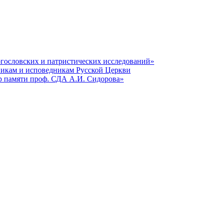
гословских и патристических исследований»
никам и исповедникам Русской Церкви
р памяти проф. СДА А.И. Сидорова»