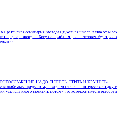
ев
Сретенская семинария, молодая духовная школа, взяла от Мос
 твердые, никогда к Богу не приблизят, если человек будет рас
зможно.
БОГОСЛУЖЕНИЕ НАДО ЛЮБИТЬ, ЧТИТЬ И ХРАНИТЬ»
 меня любимым предметом, – тогда меня очень интересовали др
ми уделяли много времени, потому что хотелось вместе разобрать