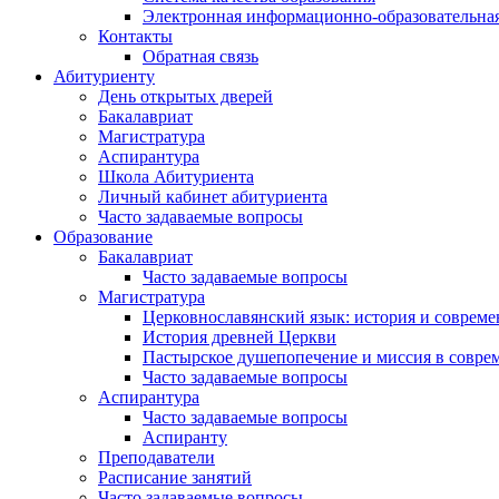
Электронная информационно-образовательная
Контакты
Обратная связь
Абитуриенту
День открытых дверей
Бакалавриат
Магистратура
Аспирантура
Школа Абитуриента
Личный кабинет абитуриента
Часто задаваемые вопросы
Образование
Бакалавриат
Часто задаваемые вопросы
Магистратура
Церковнославянский язык: история и совреме
История древней Церкви
Пастырское душепопечение и миссия в совре
Часто задаваемые вопросы
Аспирантура
Часто задаваемые вопросы
Аспиранту
Преподаватели
Расписание занятий
Часто задаваемые вопросы