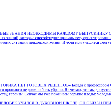
ВОВЫЕ ЗНАНИЯ НЕОБХОДИМЫ КАЖДОМУ ВЫПУСКНИКУ 
ых знаний, которые способствуют правильному ориентированию
чных ситуаций приходской жизни. И если мои учащиеся смогут 
КА НЕТ ГОТОВЫХ РЕЦЕПТОВ» Беседа с профессором Оль
го прошлого не должно быть убрано. Я считаю, что мы допусти
еству, героизм. Сейчас мы уже пожинаем горькие плоды: молод
ЛОВЕК УЧИЛСЯ В ДУХОВНОЙ ШКОЛЕ, ОН ОБЯЗАН ПРИНОСИ