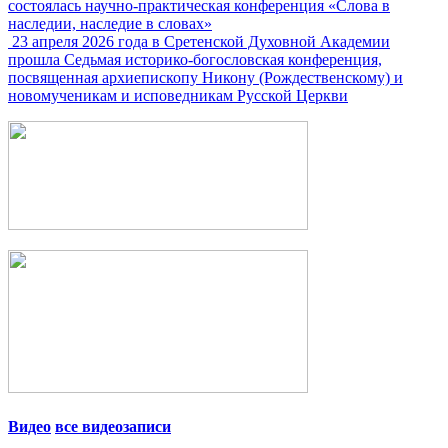
состоялась научно-практическая конференция «Слова в
наследии, наследие в словах»
23 апреля 2026 года в Сретенской Духовной Академии
прошла Седьмая историко-богословская конференция,
посвященная архиепископу Никону (Рождественскому) и
новомученикам и исповедникам Русской Церкви
Видео
все видеозаписи