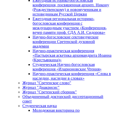
Ежегодная историко-богословская
конференция, посвященная архиеп. Никону
(Рождественскому) и новомученикам и
исповедникам Русской Церкви
Ежегодная региональная историко-
богословская конференция с
международным участием «Конференция-
вечер памяти проф. СДА А.И. Сидорова»
Научно-богословские сектоведческие
конференции Сретенской духовной
академии
Научно-практическая конференция
«Пастырская аскетика архимандрита Иоанна
(Крестьянкина)»
Студенческая Научно-богословская
конференция «Иларионовские Чтения»
Научно-практическая конференция «Cлова в
наследии, наследие в словах»
Журнал "Сретенское слово"
Журнал "Диакрисис"
Журнал "Сретенский сборник"
Объединенный докторский диссертационный
совет
Студенческая наука
Молодежная викторина по