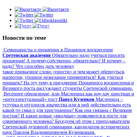
Новости по теме
Семинаристы о прощении в Прощеное воскресение
Сретенская академия
Обязательно надо учиться просить
прощения! А почему,собственно, обязательно? И почему –
надо? Что способно дать человеку
такое привычное слово «прости» и чем может обернуться,
напротив, упорное нежелание примиряться? Как учиться
прощать? На эту тему в преддверие Прощеного воскресения и
Великого поста рассуждают студенты Сретенской семинарии.
Весеннее обновление, или Масленица как ноу-хау христиан и
«интеллектуальный» пост
Павел Кузенков
Масленица –
уступка и отголосок язычества или в ней действительно есть
какой-то смысл для христианина? Как она связана с Великим
постом? И какие новые «вводные» появляются в посте для
современного человека? Беседуем об этом с преподавателем
Сретенской духовной семинарии, кандидатом исторических
наук Павлом Владимировичем Кузенковым.